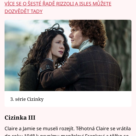
VÍCE SE O ŠESTÉ ŘADĚ RIZZOLI A ISLES MŮŽETE
DOZVĚDĚT TADY
3. série Cizinky
Cizinka III
Claire a Jamie se museli rozejít. Těhotná Claire se vrátila
do roku 1948 k prvnímu manželovi Frankovi a těžko se