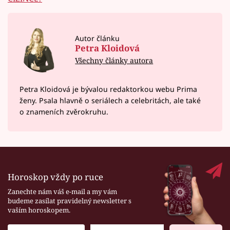
Autor článku
Petra Kloidová
Všechny články autora
Petra Kloidová je bývalou redaktorkou webu Prima
ženy. Psala hlavně o seriálech a celebritách, ale také
o znameních zvěrokruhu.
Horoskop vždy po ruce
Zanechte nám váš e-mail a my vám
budeme zasílat pravidelný newsletter s
vaším horoskopem.