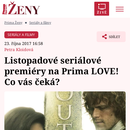
ŽIVĚ
Prima Ženy
■
Seriály a filmy
Trendy:
Polabí
Inspekce
Prostřeno!
AYTO?
SERIÁLY A FILMY
SDÍLET
Módní alarm
Zrádci
Proměny
23. října 2017 16:58
Petra Kloidová
Listopadové seriálové
premiéry na Prima LOVE!
Témata
Co vás čeká?
Celebrity
Vztahy
Seriály