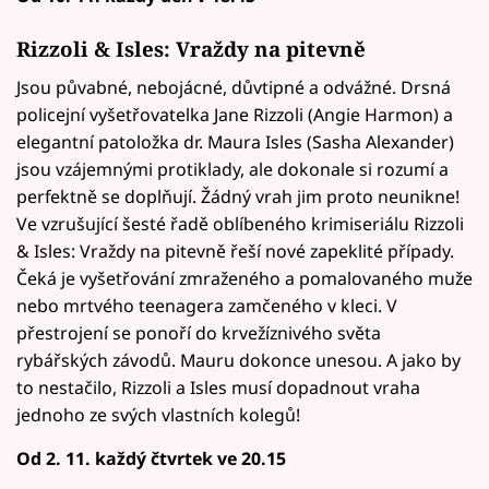
Rizzoli & Isles: Vraždy na pitevně
Jsou půvabné, nebojácné, důvtipné a odvážné. Drsná
policejní vyšetřovatelka Jane Rizzoli (Angie Harmon) a
elegantní patoložka dr. Maura Isles (Sasha Alexander)
jsou vzájemnými protiklady, ale dokonale si rozumí a
perfektně se doplňují. Žádný vrah jim proto neunikne!
Ve vzrušující šesté řadě oblíbeného krimiseriálu Rizzoli
& Isles: Vraždy na pitevně řeší nové zapeklité případy.
Čeká je vyšetřování zmraženého a pomalovaného muže
nebo mrtvého teenagera zamčeného v kleci. V
přestrojení se ponoří do krvežíznivého světa
rybářských závodů. Mauru dokonce unesou. A jako by
to nestačilo, Rizzoli a Isles musí dopadnout vraha
jednoho ze svých vlastních kolegů!
Od 2. 11. každý čtvrtek ve 20.15