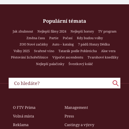
Populární témata
Jak zhubnout
Nejlepší filmy 2024
Nejlepší horory
TV program
Změna času
Partie
Počasí
Kdy budou volby
ZOO Nové začátky
Auto – katalog
7 pádů Honzy Dědka
Volby 2025
Svařené víno
Tatarák podle Pohlreicha
Aloe vera
Pěstování lichořeřišnice
Výpočet ascendentu
Tvarohové knedlíky
Nejlepší palačinky
Švestkový koláč
O FTV Prima
Management
Volná místa
Press
Reklama
Castingy a výzvy