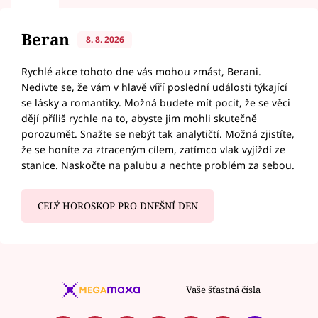
Beran
8. 8. 2026
Rychlé akce tohoto dne vás mohou zmást, Berani.
Nedivte se, že vám v hlavě víří poslední události týkající
se lásky a romantiky. Možná budete mít pocit, že se věci
dějí příliš rychle na to, abyste jim mohli skutečně
porozumět. Snažte se nebýt tak analytičtí. Možná zjistíte,
že se honíte za ztraceným cílem, zatímco vlak vyjíždí ze
stanice. Naskočte na palubu a nechte problém za sebou.
CELÝ HOROSKOP PRO DNEŠNÍ DEN
Vaše šťastná čísla