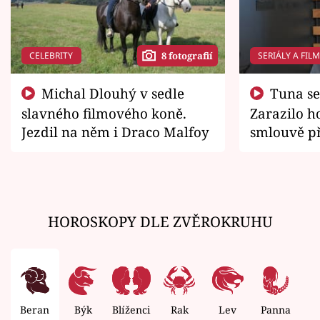
CELEBRITY
SERIÁLY A FIL
8 fotografií
Michal Dlouhý v sedle
Tuna se chtěl vrátit domů.
slavného filmového koně.
Zarazilo ho
Jezdil na něm i Draco Malfoy
smlouvě př
zemřít
HOROSKOPY DLE ZVĚROKRUHU
Beran
Býk
Blíženci
Rak
Lev
Panna
V