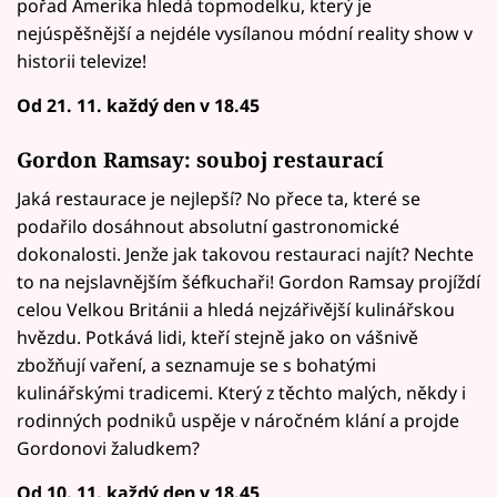
pořad Amerika hledá topmodelku, který je
nejúspěšnější a nejdéle vysílanou módní reality show v
historii televize!
Od 21. 11. každý den v 18.45
Gordon Ramsay: souboj restaurací
Jaká restaurace je nejlepší? No přece ta, které se
podařilo dosáhnout absolutní gastronomické
dokonalosti. Jenže jak takovou restauraci najít? Nechte
to na nejslavnějším šéfkuchaři! Gordon Ramsay projíždí
celou Velkou Británii a hledá nejzářivější kulinářskou
hvězdu. Potkává lidi, kteří stejně jako on vášnivě
zbožňují vaření, a seznamuje se s bohatými
kulinářskými tradicemi. Který z těchto malých, někdy i
rodinných podniků uspěje v náročném klání a projde
Gordonovi žaludkem?
Od 10. 11. každý den v 18.45