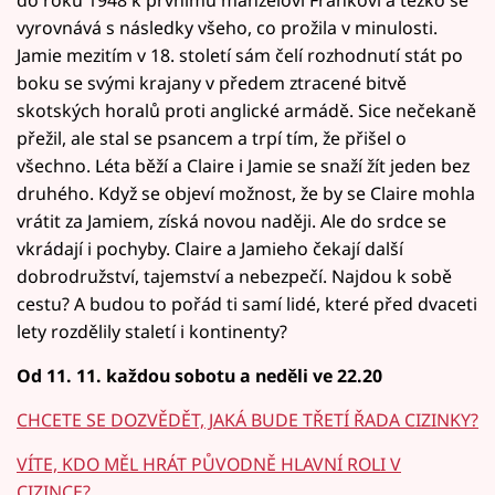
vyrovnává s následky všeho, co prožila v minulosti.
Jamie mezitím v 18. století sám čelí rozhodnutí stát po
boku se svými krajany v předem ztracené bitvě
skotských horalů proti anglické armádě. Sice nečekaně
přežil, ale stal se psancem a trpí tím, že přišel o
všechno. Léta běží a Claire i Jamie se snaží žít jeden bez
druhého. Když se objeví možnost, že by se Claire mohla
vrátit za Jamiem, získá novou naději. Ale do srdce se
vkrádají i pochyby. Claire a Jamieho čekají další
dobrodružství, tajemství a nebezpečí. Najdou k sobě
cestu? A budou to pořád ti samí lidé, které před dvaceti
lety rozdělily staletí i kontinenty?
Od 11. 11. každou sobotu a neděli ve 22.20
CHCETE SE DOZVĚDĚT, JAKÁ BUDE TŘETÍ ŘADA CIZINKY?
VÍTE, KDO MĚL HRÁT PŮVODNĚ HLAVNÍ ROLI V
CIZINCE?