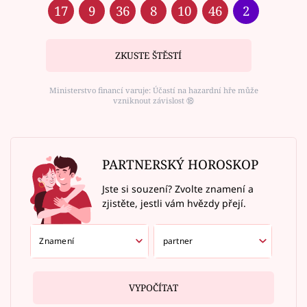
17
9
36
8
10
46
2
ZKUSTE ŠTĚSTÍ
Ministerstvo financí varuje: Účastí na hazardní hře může
vzniknout závislost ⑱
PARTNERSKÝ HOROSKOP
Jste si souzení? Zvolte znamení a
zjistěte, jestli vám hvězdy přejí.
VYPOČÍTAT