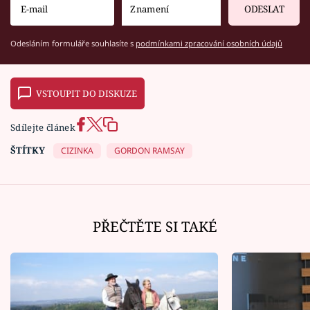
ODESLAT
Odesláním formuláře souhlasíte s
podmínkami zpracování osobních údajů
VSTOUPIT DO DISKUZE
Sdílejte článek
ŠTÍTKY
CIZINKA
GORDON RAMSAY
PŘEČTĚTE SI TAKÉ