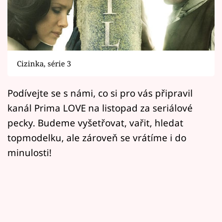
Horoskopy
Sledujte prima+
Filmový festival Karlovy Vary
Cizinka, série 3
Pořady
Podívejte se s námi, co si pro vás připravil
Mámy sobě
kanál Prima LOVE na listopad za seriálové
pecky. Budeme vyšetřovat, vařit, hledat
Přihlášení
topmodelku, ale zároveň se vrátíme i do
minulosti!
Sledujte nás