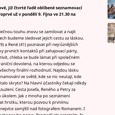
nové, již čtvrté řadě oblíbené seznamovací
oprvé už v pondělí 9. října ve 21.30 na
polečnou touhu znovu se zamilovat a najít
ech budeme sledovat jejich cestu za láskou.
39) a René (41) poznávat při nejrůznějších
y prvních kontaktů při zahajovací párty,
tivit, chleba se bude lámat při společném
hraniční dovolená, na kterou odjedou se
 všechny finální rozhodnutí. Najdou lásku
znamování ve světě, kde se nic neutají, kde
ůstalo skryto? Na hlavní účastníky čekají někdy
zuzlení. Cesta Josefa, Reného a Petry za
 úkolem. Jak z mnoha po seznámení
at hrstku, kterou pozvou k prvnímu
 nejvíce zamýšlí nad fotografem Romanem. I