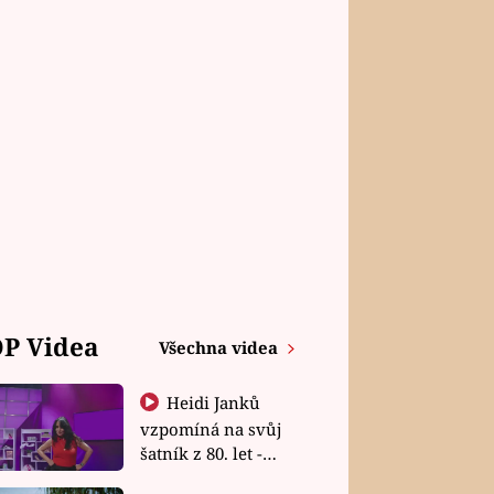
P Videa
Všechna videa
Heidi Janků
vzpomíná na svůj
šatník z 80. let -
Shopaholičky