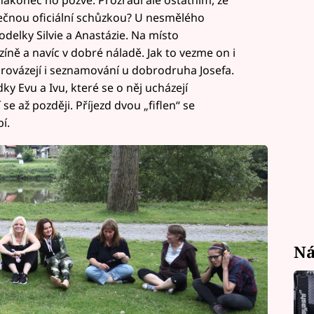
 nakonec ho pozve. Prozradí ale ostatním, že
polečnou oficiální schůzkou? U nesmělého
elky Silvie a Anastázie. Na místo
íně a navíc v dobré náladě. Jak to vezme on i
provázejí i seznamování u dobrodruha Josefa.
ky Evu a Ivu, které se o něj ucházejí
se až později. Příjezd dvou „fiflen“ se
í.
Ná