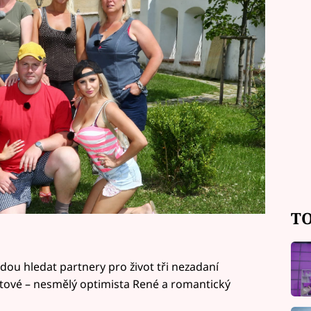
TO
dou hledat partnery pro život tři nezadaní
tové – nesmělý optimista René a romantický