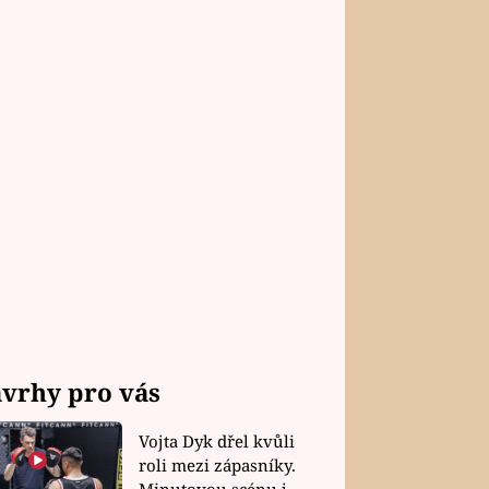
vrhy pro vás
Vojta Dyk dřel kvůli
roli mezi zápasníky.
Minutovou scénu jel