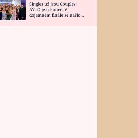
Singles už jsou Couples!
AYTO je u konce. V
dojemném finále se našlo
všech 10 Perfect Matchů