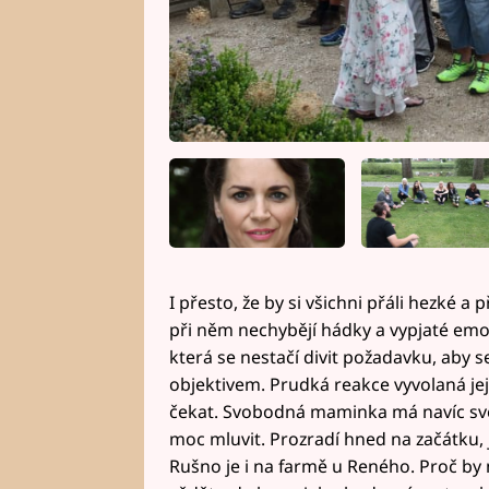
I přesto, že by si všichni přáli hezké
při něm nechybějí hádky a vypjaté emo
která se nestačí divit požadavku, aby 
objektivem. Prudká reakce vyvolaná j
čekat. Svobodná maminka má navíc své 
moc mluvit. Prozradí hned na začátku, 
Rušno je i na farmě u Reného. Proč by 