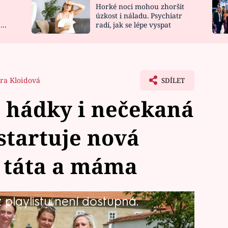
Horké noci mohou zhoršit
NOVINKY
ZAHRADA
úzkost i náladu. Psychiatr
 a
radí, jak se lépe vyspat
VIDEORECEPTY
DESIGN
tra Kloidová
SDÍLET
 hádky i nečekaná
startuje nová
 táta a máma
playlistu není dostupná.
ž v pondělí ve 21.30 na Primě. Najde
Petru? Najdou životní partnerky dva