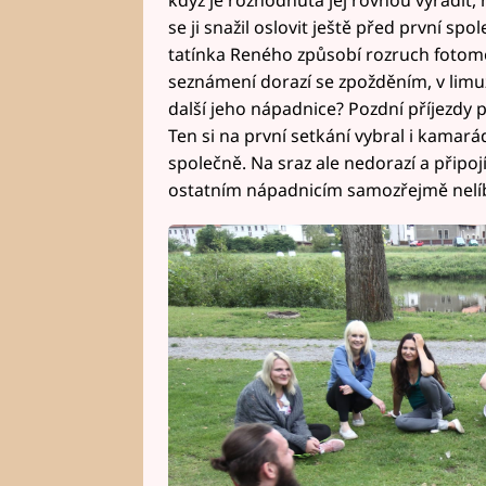
když je rozhodnutá jej rovnou vyřadit,
se ji snažil oslovit ještě před první s
tatínka Reného způsobí rozruch fotomod
seznámení dorazí se zpožděním, v limuz
další jeho nápadnice? Pozdní příjezdy 
Ten si na první setkání vybral i kamarád
společně. Na sraz ale nedorazí a připojí 
ostatním nápadnicím samozřejmě nelíb