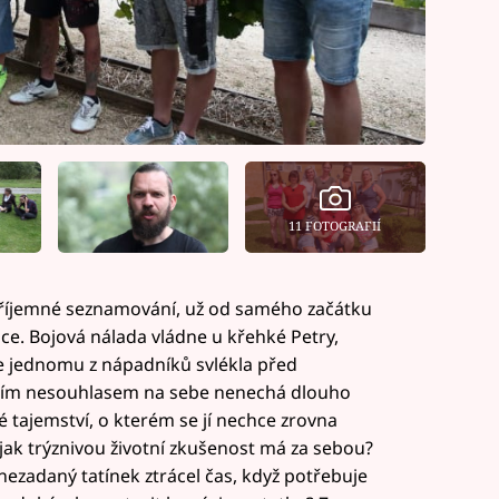
11 FOTOGRAFIÍ
 a příjemné seznamování, už od samého začátku
ce. Bojová nálada vládne u křehké Petry,
se jednomu z nápadníků svlékla před
ejím nesouhlasem na sebe nenechá dlouho
tajemství, o kterém se jí nechce zrovna
jak trýznivou životní zkušenost má za sebou?
nezadaný tatínek ztrácel čas, když potřebuje