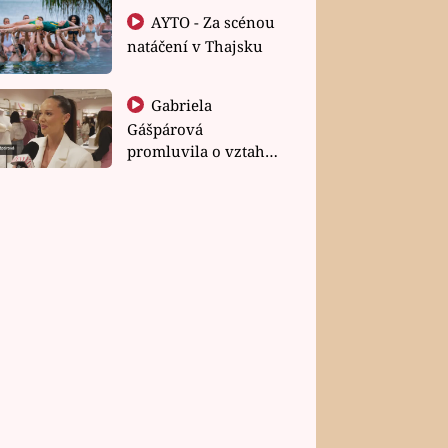
AYTO - Za scénou
natáčení v Thajsku
Gabriela
Gášpárová
promluvila o vztahu
a zakládání rodiny