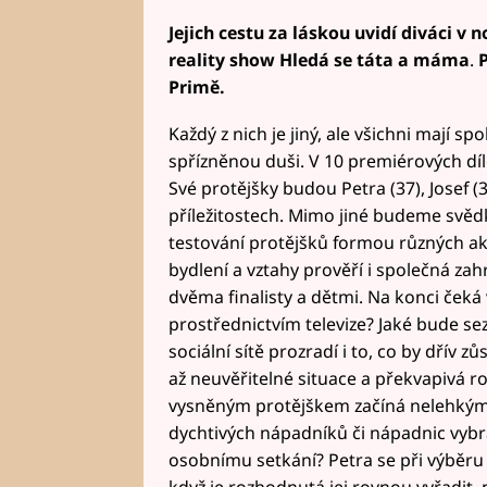
Jejich cestu za láskou uvidí diváci v 
reality show Hledá se táta a máma
.
P
Primě.
Každý z nich je jiný, ale všichni mají s
spřízněnou duši. V 10 premiérových díl
Své protějšky budou Petra (37), Josef (
příležitostech. Mimo jiné budeme svědk
testování protějšků formou různých ak
bydlení a vztahy prověří i společná za
dvěma finalisty a dětmi. Na konci čeká
prostřednictvím televize? Jaké bude se
sociální sítě prozradí i to, co by dřív z
až neuvěřitelné situace a překvapivá ro
vysněným protějškem začíná nelehkým
dychtivých nápadníků či nápadnic vybr
osobnímu setkání? Petra se při výběru