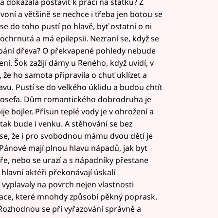
a dokázala postavit k práci na statku? Z
voní a většině se nechce i třeba jen botou se
se do toho pustí po hlavě, byť ostatní o ni
ochrnutá a má epilepsii. Nezraní se, když se
štípání dřeva? O překvapené pohledy nebude
í. Šok zažijí dámy u Reného, když uvidí, v
 že ho samota připravila o chuť uklízet a
vu. Pustí se do velkého úklidu a budou chtít
 u Josefa. Dům romantického dobrodruha je
e bojler. Přísun teplé vody je v ohrožení a
tak bude i venku. A stěhování se bez
se, že i pro svobodnou mámu dvou dětí je
Pánové mají plnou hlavu nápadů, jak byt
Petře, nebo se urazí a s nápadníky přestane
 hlavní aktéři překonávají úskalí
 vyplavaly na povrch nejen vlastnosti
rmace, které mnohdy způsobí pěkný poprask.
? Rozhodnou se při vyřazování správně a