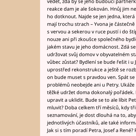
vědět, zda by se jeho budoucí partnerk
reakce dam je ale šokován. Hnůj jim ne
ho dotknout. Najde se jen jedna, která 
mají trochu strach – Yvona je částečně 
s vervou a sekerou v ruce pustí i do 
nouze ani při zkoušce společného bydlen
jakém stavu je jeho domácnost. Zdá se,
udržovat svůj domov v obyvatelném sta
vůbec zůstat? Bydlení se bude řešit i
uprostřed rekonstrukce a ještě se rozbij
on bude muset s pravdou ven. Spát se 
problémů neobejde ani u Petry. Ukáže 
těžké udržet doma dokonalý pořádek. 
upravit a uklidit. Bude se to ale líbit 
mluvit? Doba celkem tří měsíců, kdy tři
seznamování, je dost dlouhá na to, aby
jednotlivých účastníků, ale také info
Jak si s tím poradí Petra, Josef a René