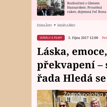
Rozloučení s Glenem
SNÁŘ
CELEBRITY
Hansardem: Proutěná
rakev, dojemná řeč Bona
HOROSKOP NA
VAŘENÍ
zpěv Irglové s Vedderem
ROK 2023
Prima Ženy
■
Seriály a filmy
5. října 2017 12:00
Pe
SERIÁLY A FILMY
Láska, emoce,
překvapení – 
řada Hledá se
Žádná položka z 
Sledujte Hledá se táta a máma u
se vhodný tatínek a partner pro 