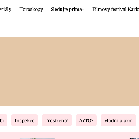
eriály
Horoskopy
Sledujte prima+
Filmový festival Karl
Celebrity
Recept
MÓDA A KRÁSA
HLAVNÍ JÍ
VZTAHY A SEX
SLADKÉ
PRIMA MAMINKA
ZDRAVÉ
bí
Inspekce
Prostřeno!
AYTO?
Módní alarm
Fresh
Living
RECEPTY
BYDLENÍ