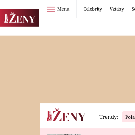
Menu
Celebrity
Vztahy
S
Seriály
Životní styl
ZOO
DIETY A HUBNUTÍ
PROSTŘENO!
CESTOVÁNÍ A
DOVOLENÁ
DUCH
ZDRAVÍ
Trendy:
Pola
Horoskopy
Video
ASTROČLÁNKY
SERIÁLY