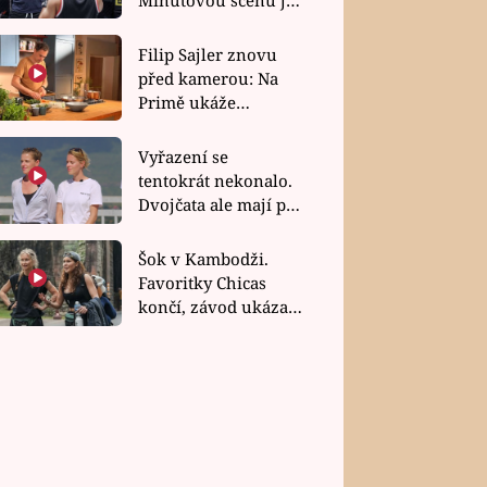
bez dubla
Filip Sajler znovu
před kamerou: Na
Primě ukáže
poctivou kuchyni i
rychlé recepty
Vyřazení se
tentokrát nekonalo.
Dvojčata ale mají po
uzavření třetí etapy
závodu nůž na krku
Šok v Kambodži.
Favoritky Chicas
končí, závod ukázal
svou nejtvrdší tvář