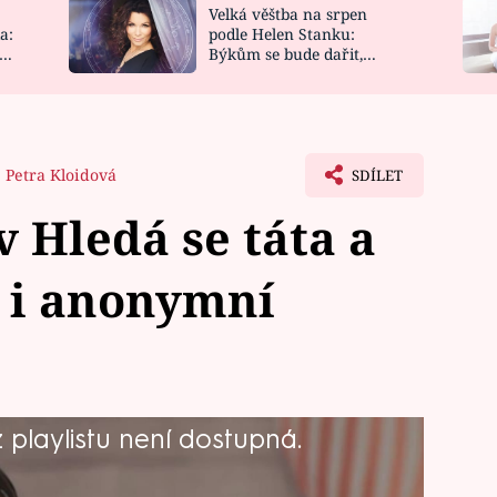
Velká věštba na srpen
NOVINKY
ZAHRADA
a:
podle Helen Stanku:
y
Býkům se bude dařit,
VIDEORECEPTY
DESIGN
Vodnáře čeká jízda
Petra Kloidová
SDÍLET
 Hledá se táta a
 i anonymní
playlistu není dostupná.
volené s vybranými finalisty a společně
pořádně prověří. Co uvidíte v