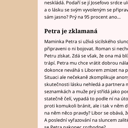
neskládá. Podaří se jí Josefovo srdce u
a o lásku se svým vyvoleným se připrav
sám jasno? Prý na 95 procent ano…
Petra je zklamaná
Maminka Petra si užívá sicilského slu
připraveni o ni bojovat. Roman si nechce
Petru získat. Zdá se však, že ona má blíž
trápí. Petra mu chce vrátit dobrou nál
dokonce neváhá s Liborem zmizet na po
Situaci ale nečekaně zkomplikuje anony
skutečnosti lásku nehledá a partnera m
seznamkách a muže prý střídá jako pono
statečně čelí, vypadá to podle ní na út
proti komukoli bránit, ale i tak v něm 
na něm něco pravdy? Libor se obává, ž
A poslední vyřazování na sluncem zali
se Petra nakonec rozhodne?