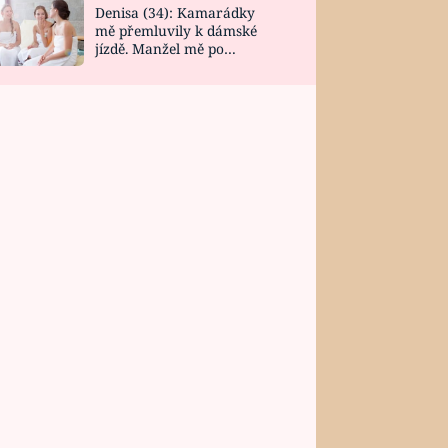
Denisa (34): Kamarádky
mě přemluvily k dámské
jízdě. Manžel mě po
návratu zaskočil