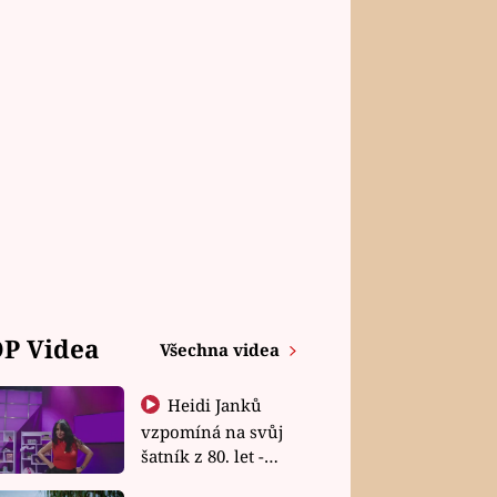
P Videa
Všechna videa
Heidi Janků
vzpomíná na svůj
šatník z 80. let -
Shopaholičky