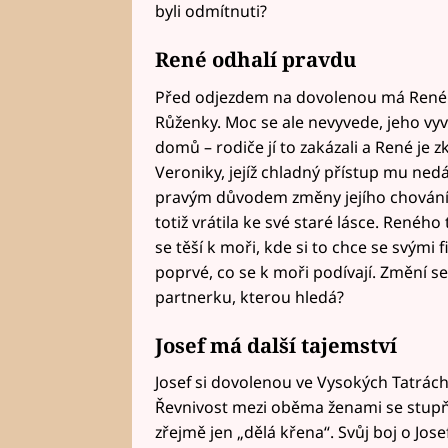
byli odmítnuti?
René odhalí pravdu
Před odjezdem na dovolenou má René p
Růženky. Moc se ale nevyvede, jeho vyv
domů – rodiče jí to zakázali a René je 
Veroniky, jejíž chladný přístup mu nedá 
pravým důvodem změny jejího chování j
totiž vrátila ke své staré lásce. Renéh
se těší k moři, kde si to chce se svými f
poprvé, co se k moři podívají. Změní se v
partnerku, kterou hledá?
Josef má další tajemství
Josef si dovolenou ve Vysokých Tatrách 
Řevnivost mezi oběma ženami se stupň
zřejmě jen „dělá křena“. Svůj boj o Jos