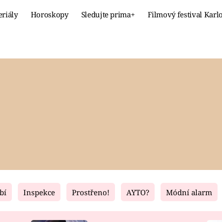
eriály
Horoskopy
Sledujte prima+
Filmový festival Karl
Celebrity
Recept
MÓDA A KRÁSA
HLAVNÍ JÍ
VZTAHY A SEX
SLADKÉ
PRIMA MAMINKA
ZDRAVÉ
bí
Inspekce
Prostřeno!
AYTO?
Módní alarm
Fresh
Living
RECEPTY
BYDLENÍ