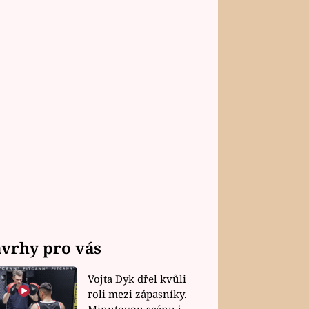
vrhy pro vás
Vojta Dyk dřel kvůli
roli mezi zápasníky.
Minutovou scénu jel