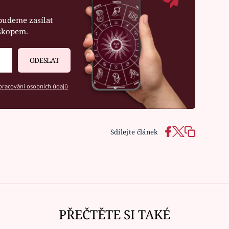
budeme zasílat
oskopem.
ODESLAT
racování osobních údajů
Sdílejte článek
PŘEČTĚTE SI TAKÉ