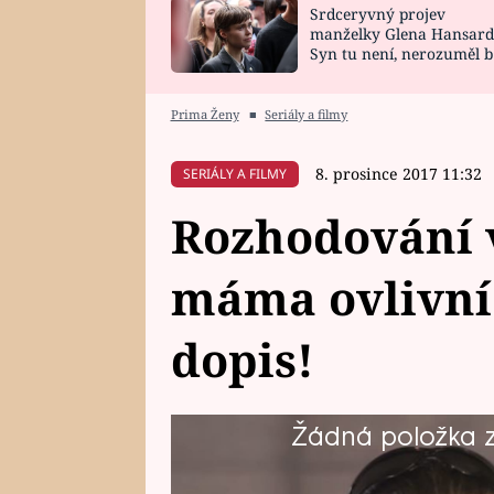
Srdceryvný projev
SNÁŘ
CELEBRITY
manželky Glena Hansard
Syn tu není, nerozuměl b
HOROSKOP NA
VAŘENÍ
tomu, vysvětlila
ROK 2023
Prima Ženy
■
Seriály a filmy
8. prosince 2017 11:32
SERIÁLY A FILMY
Rozhodování v
máma ovlivní
dopis!
Žádná položka z 
René, Josef a Petra si užívají do
strávený čas mimo domov vztahy 