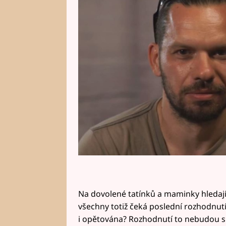
pondělí ve 21.35 na Primě?
Na dovolené tatínků a maminky hledajíc
všechny totiž čeká poslední rozhodnutí
i opětována? Rozhodnutí to nebudou sna