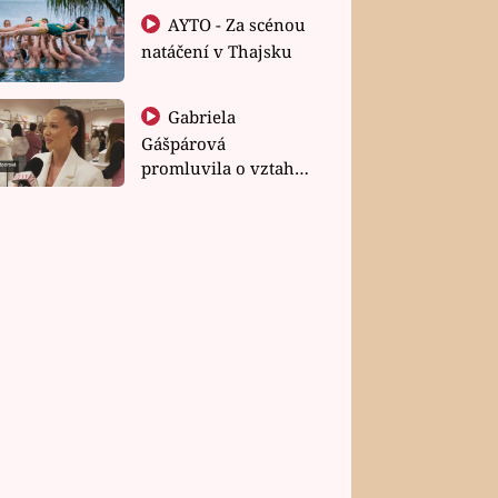
AYTO - Za scénou
natáčení v Thajsku
Gabriela
Gášpárová
promluvila o vztahu
a zakládání rodiny