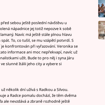
řed sebou ještě poslední návštěvu u
olená nápadnice jej totiž nepozve k sobě
zklamaný. Navíc má ještě stále plnou hlavu
spát. To, co tušil, se mu vzápětí potvrdí. S
e konfrontován při vyřazování. Veronika se
o tato informace ani moc nepřekvapí, navíc už
inalistkami užít. Bude to pro něj i syna Járu
e slunné Itálii jeho city a vybere si
už několik dní užívá s Radkou a Silvou.
uje a Radce pomalu dochází, že těm dvěma
efa ale nevzdává a zbraně rozhodně ještě