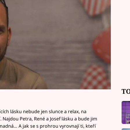
TO
ích lásku nebude jen slunce a relax, na
. Najdou Petra, René a Josef lásku a bude jim
dná… A jak se s prohrou vyrovnají ti, kteří