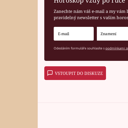
Horoskop vždy po ruce
Zanechte nám váš e-mail a my vám 
pravidelný newsletter s vaším hor
Odesláním formuláře souhlasíte s
podmínkami zp
VSTOUPIT DO DISKUZE