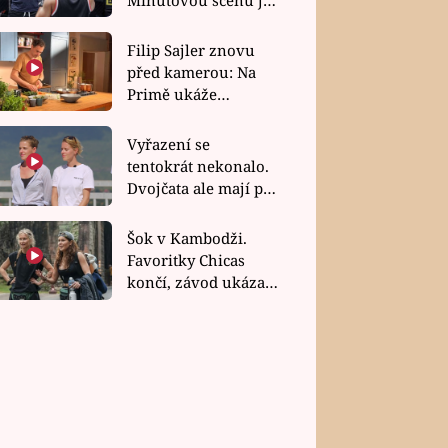
bez dubla
Filip Sajler znovu
před kamerou: Na
Primě ukáže
poctivou kuchyni i
rychlé recepty
Vyřazení se
tentokrát nekonalo.
Dvojčata ale mají po
uzavření třetí etapy
závodu nůž na krku
Šok v Kambodži.
Favoritky Chicas
končí, závod ukázal
svou nejtvrdší tvář