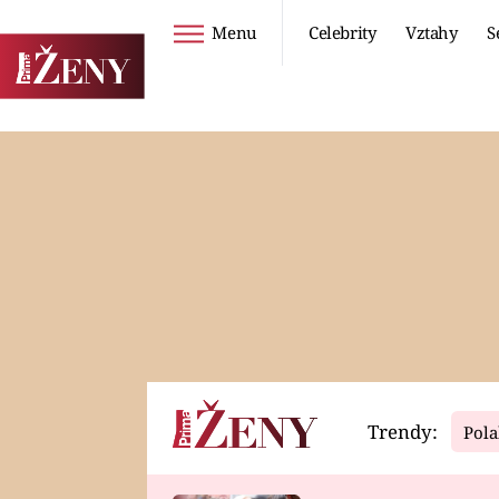
Menu
Celebrity
Vztahy
S
Seriály
Životní styl
ZOO
DIETY A HUBNUTÍ
PROSTŘENO!
CESTOVÁNÍ A
DOVOLENÁ
DUCH
ZDRAVÍ
Trendy:
Pola
Horoskopy
Video
ASTROČLÁNKY
SERIÁLY