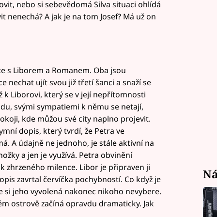
lovit, nebo si sebevědomá Silva situaci ohlídá
it nenechá? A jak je na tom Josef? Má už on
nce s Liborem a Romanem. Oba jsou
 nechat ujít svou již třetí šanci a snaží se
 k Liborovi, který se v její nepřítomnosti
adu, svými sympatiemi k němu se netají,
koji, kde můžou své city naplno projevit.
mní dopis, který tvrdí, že Petra ve
á. A údajně ne jednoho, je stále aktivní na
žky a jen je využívá. Petra obvinění
ok zhrzeného milence. Libor je připraven ji
Ná
dopis zavrtal červíčka pochybností. Co když je
e si jeho vyvolená nakonec nikoho nevybere.
tém ostrově začíná opravdu dramaticky. Jak