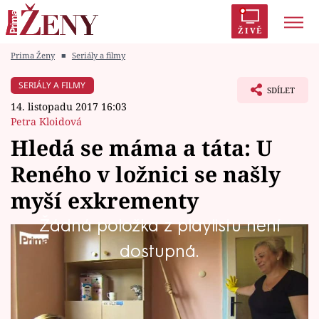
ŽIVĚ
Prima Ženy
■
Seriály a filmy
Trendy:
Polabí
Inspekce
Prostřeno!
AYTO?
SERIÁLY A FILMY
SDÍLET
Módní alarm
Zrádci
Proměny
14. listopadu 2017 16:03
Petra Kloidová
Hledá se máma a táta: U
Reného v ložnici se našly
Témata
myší exkrementy
Celebrity
Žádná položka z playlistu není
Mirka omdlévá, ostatní ženy uklízejí. Podívejte
dostupná.
Vztahy
se na další ukázku z pondělního dílu Hledá se
Seriály
táta a máma na Primě.