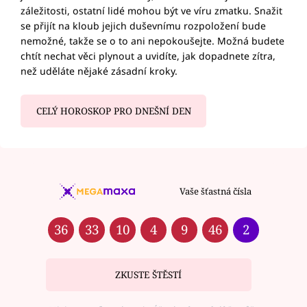
záležitosti, ostatní lidé mohou být ve víru zmatku. Snažit
se přijít na kloub jejich duševnímu rozpoložení bude
nemožné, takže se o to ani nepokoušejte. Možná budete
chtít nechat věci plynout a uvidíte, jak dopadnete zítra,
než uděláte nějaké zásadní kroky.
CELÝ HOROSKOP PRO DNEŠNÍ DEN
Vaše šťastná čísla
36
33
10
4
9
46
2
ZKUSTE ŠTĚSTÍ