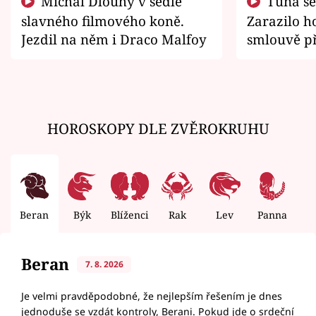
Michal Dlouhý v sedle
Tuna se chtěl vrátit domů.
slavného filmového koně.
Zarazilo ho
Jezdil na něm i Draco Malfoy
smlouvě př
zemřít
HOROSKOPY DLE ZVĚROKRUHU
Beran
Býk
Blíženci
Rak
Lev
Panna
V
Beran
7. 8. 2026
Je velmi pravděpodobné, že nejlepším řešením je dnes
jednoduše se vzdát kontroly, Berani. Pokud jde o srdeční