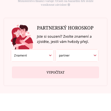
Ministerstvo financí varuje: Účastí na hazardní hře může
vzniknout závislost ⑱
PARTNERSKÝ HOROSKOP
Jste si souzení? Zvolte znamení a
zjistěte, jestli vám hvězdy přejí.
VYPOČÍTAT