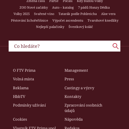
Změna času
Partie
Počasí
Kdy budou volby
ZOO Nové začátky
Auto – katalog
7 pádů Honzy Dědka
Volby 2025
Svařené víno
Tatarák podle Pohlreicha
Aloe vera
Pěstování lichořeřišnice
Výpočet ascendentu
Tvarohové knedlíky
Nejlepší palačinky
Švestkový koláč
O FTV Prima
Management
Volná místa
Press
Reklama
Castingy a výzvy
HbbTV
Kontakty
Podmínky užívání
Zpracování osobních
údajů
Cookies
Nápověda
Vlastník FTV Prima spol.
Redakce