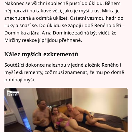
Nakonec se všichni společně pustí do úklidu. Během
něj narazí i na takové věci, jako je myší trus. Mirka je
znechucená a odmítá uklízet. Ostatní vezmou hadr do
ruky a snaží se. Do úklidu se zapojí i obě Reného děti –
Dominika a Jára. A na Dominice začíná být vidět, že
Mirčiny reakce jí přijdou přehnané.
Nález myších exkrementů
Soutěžící dokonce naleznou v jedné z ložnic Reného i
myší exkrementy, což musí znamenat, že mu po domě
pobíhají myši.