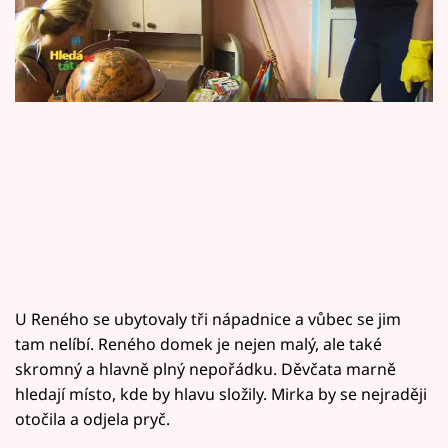
Horoskopy
Sledujte prima+
Filmový festival Karlovy Vary
Pořady
Mámy sobě
Přihlášení
U Reného se ubytovaly tři nápadnice a vůbec se jim
Sledujte nás
tam nelíbí. Reného domek je nejen malý, ale také
skromný a hlavně plný nepořádku. Děvčata marně
hledají místo, kde by hlavu složily. Mirka by se nejraději
otočila a odjela pryč.