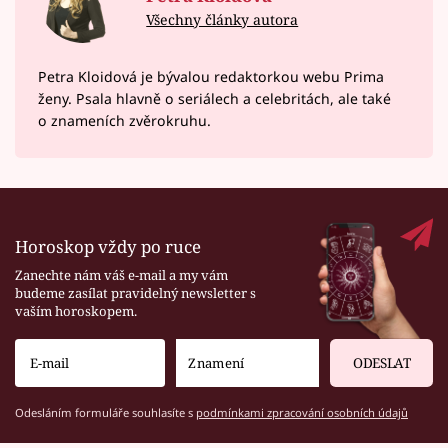
Všechny články autora
Petra Kloidová je bývalou redaktorkou webu Prima
ženy. Psala hlavně o seriálech a celebritách, ale také
o znameních zvěrokruhu.
Horoskop vždy po ruce
Zanechte nám váš e-mail a my vám
budeme zasílat pravidelný newsletter s
vaším horoskopem.
ODESLAT
Odesláním formuláře souhlasíte s
podmínkami zpracování osobních údajů