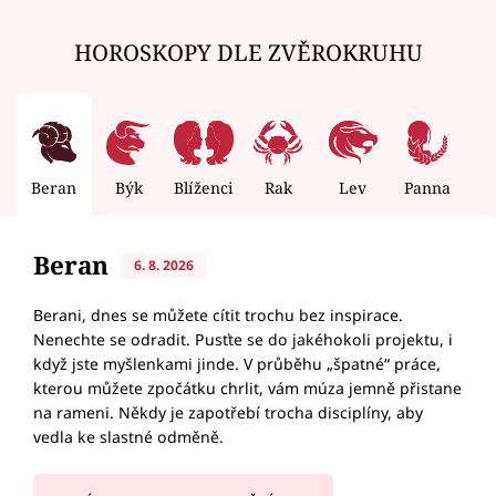
HOROSKOPY DLE ZVĚROKRUHU
Beran
Býk
Blíženci
Rak
Lev
Panna
V
Beran
6. 8. 2026
Berani, dnes se můžete cítit trochu bez inspirace.
Nenechte se odradit. Pusťte se do jakéhokoli projektu, i
když jste myšlenkami jinde. V průběhu „špatné“ práce,
kterou můžete zpočátku chrlit, vám múza jemně přistane
na rameni. Někdy je zapotřebí trocha disciplíny, aby
vedla ke slastné odměně.