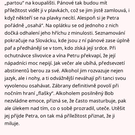
„partou“ na koupališti. Pánové tak budou mít
příležitost vidět ji v plavkách, což se jim jistě zamlouvá, i
když někteří se na plavky necítí. Alespoň si je Petra
pořádně „osahá“. Na oplátku se od jednoho z nich
dočká odhalení jeho hříchu z minulosti. Seznamování
pokračuje na Slovácku, kde jsou z ní pánové zase úplně
paf a předhánějí se v tom, kdo získá její srdce. Při
ochutnávce slivovice a vína Petru překvapí, že její
nápadníci moc nepijí. Jak večer ale ubíhá, předsevzetí
abstinentů berou za své. Alkohol jim rozvazuje nejen
jazyk, ale i nohy, a ti odvážnější neváhají při tanci svou
vyvolenou osahávat. Zábrany definitivně povolí při
nočním hraní „flašky“. Alkoholem posilněný Bob
nezvládne emoce, přizná se, že často masturbuje, pak
ale úlekem nad tím, co o sobě prozradil, uteče. Utěšit
jej přijde Petra, on tak má příležitost přiznat, že ji
miluje.