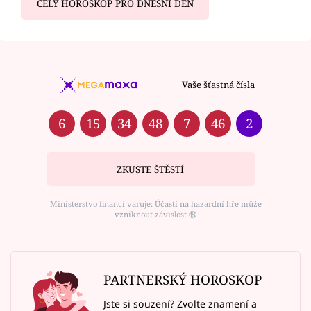
CELÝ HOROSKOP PRO DNEŠNÍ DEN
Vaše šťastná čísla
6
15
34
48
7
46
2
ZKUSTE ŠTĚSTÍ
Ministerstvo financí varuje: Účastí na hazardní hře může
vzniknout závislost ⑱
PARTNERSKÝ HOROSKOP
Jste si souzení? Zvolte znamení a