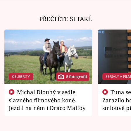
PŘEČTĚTE SI TAKÉ
CELEBRITY
SERIÁLY A FIL
8 fotografií
Michal Dlouhý v sedle
Tuna se chtěl vrátit domů.
slavného filmového koně.
Zarazilo ho
Jezdil na něm i Draco Malfoy
smlouvě př
zemřít