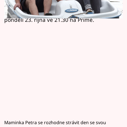
Horoskopy
mít i oba dva tatínci a jejich nápadnice, které
ale čeká i první vyřazování. Uvidíte už v
Sledujte prima+
pondělí 23. října ve 21.30 na Primě.
Filmový festival Karlovy Vary
Pořady
Mámy sobě
Přihlášení
Sledujte nás
Maminka Petra se rozhodne strávit den se svou