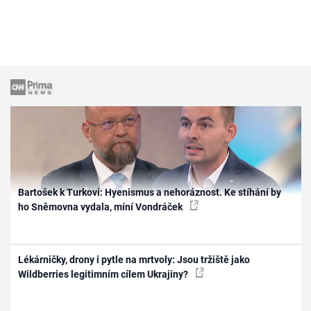
Bartošek k Turkovi: Hyenismus a nehoráznost. Ke stíhání by
ho Sněmovna vydala, míní Vondráček
Lékárničky, drony i pytle na mrtvoly: Jsou tržiště jako
Wildberries legitimním cílem Ukrajiny?