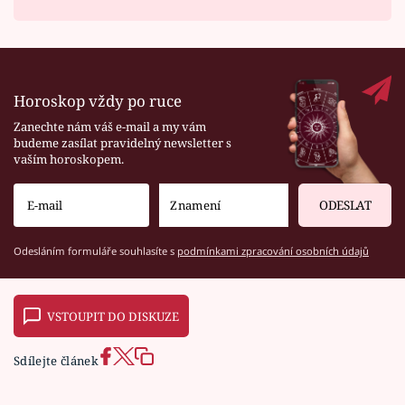
Horoskop vždy po ruce
Zanechte nám váš e-mail a my vám
budeme zasílat pravidelný newsletter s
vaším horoskopem.
ODESLAT
Odesláním formuláře souhlasíte s
podmínkami zpracování osobních údajů
VSTOUPIT DO DISKUZE
Sdílejte článek