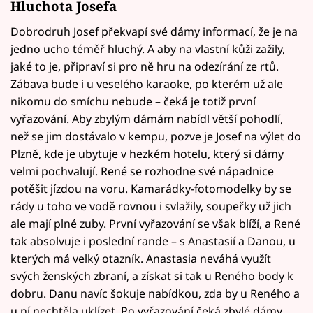
Hluchota Josefa
Dobrodruh Josef překvapí své dámy informací, že je na
jedno ucho téměř hluchý. A aby na vlastní kůži zažily,
jaké to je, připraví si pro ně hru na odezírání ze rtů.
Zábava bude i u veselého karaoke, po kterém už ale
nikomu do smíchu nebude – čeká je totiž první
vyřazování. Aby zbylým dámám nabídl větší pohodlí,
než se jim dostávalo v kempu, pozve je Josef na výlet do
Plzně, kde je ubytuje v hezkém hotelu, který si dámy
velmi pochvalují. René se rozhodne své nápadnice
potěšit jízdou na voru. Kamarádky-fotomodelky by se
rády u toho ve vodě rovnou i svlažily, soupeřky už jich
ale mají plné zuby. První vyřazování se však blíží, a René
tak absolvuje i poslední rande – s Anastasií a Danou, u
kterých má velký otazník. Anastasia neváhá využít
svých ženských zbraní, a získat si tak u Reného body k
dobru. Danu navíc šokuje nabídkou, zda by u Reného a
u ní nechtěla uklízet. Po vyřazování čeká zbylé dámy