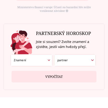
Ministerstvo financí varuje: Účastí na hazardní hře může
vzniknout závislost ⑱
PARTNERSKÝ HOROSKOP
Jste si souzení? Zvolte znamení a
zjistěte, jestli vám hvězdy přejí.
VYPOČÍTAT