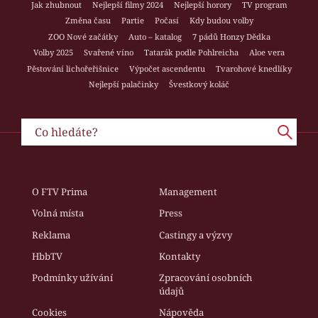
Jak zhubnout
Nejlepší filmy 2024
Nejlepší horory
TV program
Změna času
Partie
Počasí
Kdy budou volby
ZOO Nové začátky
Auto – katalog
7 pádů Honzy Dědka
Volby 2025
Svařené víno
Tatarák podle Pohlreicha
Aloe vera
Pěstování lichořeřišnice
Výpočet ascendentu
Tvarohové knedlíky
Nejlepší palačinky
Švestkový koláč
O FTV Prima
Management
Volná místa
Press
Reklama
Castingy a výzvy
HbbTV
Kontakty
Podmínky užívání
Zpracování osobních
údajů
Cookies
Nápověda