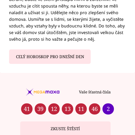
vzduchu je cítit spousta něhy, na kterou byste se měli
naladit a užívat si ji. Udělejte něco pro zlepšení svého
domova. Usmiřte se s lidmi, se kterými žijete, a vyčistěte
vzduch, aby vztahy byly v budoucnu klidné. Do toho, aby
se váš domov stal útočištěm, jste investovali velkou část
svého já, proto si ho važte a pečujte o něj.
CELÝ HOROSKOP PRO DNEŠNÍ DEN
Vaše šťastná čísla
41
39
12
13
11
46
2
ZKUSTE ŠTĚSTÍ