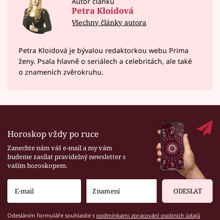
Autor článku
Petra Kloidová
Všechny články autora
Petra Kloidová je bývalou redaktorkou webu Prima
ženy. Psala hlavně o seriálech a celebritách, ale také
o znameních zvěrokruhu.
Horoskop vždy po ruce
Zanechte nám váš e-mail a my vám
budeme zasílat pravidelný newsletter s
vaším horoskopem.
ODESLAT
Odesláním formuláře souhlasíte s
podmínkami zpracování osobních údajů