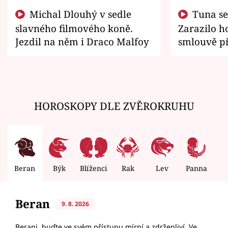
Michal Dlouhý v sedle
Tuna se chtěl vrátit domů.
slavného filmového koně.
Zarazilo ho
Jezdil na něm i Draco Malfoy
smlouvě př
zemřít
HOROSKOPY DLE ZVĚROKRUHU
Beran
Býk
Blíženci
Rak
Lev
Panna
V
Beran
9. 8. 2026
Berani, buďte ve svém přístupu mírní a zdrženliví. Ve