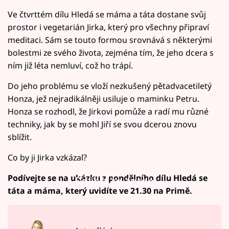
Ve čtvrttém dílu Hledá se máma a táta dostane svůj
prostor i vegetarián Jirka, který pro všechny připraví
meditaci. Sám se touto formou srovnává s některými
bolestmi ze svého života, zejména tím, že jeho dcera s
ním již léta nemluví, což ho trápí.
Do jeho problému se vloží nezkušený pětadvacetiletý
Honza, jež nejradikálněji usiluje o maminku Petru.
Honza se rozhodl, že Jirkovi pomůže a radí mu různé
techniky, jak by se mohl Jiří se svou dcerou znovu
sblížit.
Co by ji Jirka vzkázal?
Podívejte se na ukázku z pondělního dílu Hledá se
Failed to fetch
táta a máma, který uvidíte ve 21.30 na Primě.