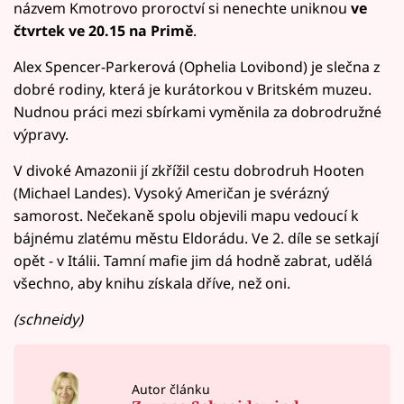
názvem Kmotrovo proroctví si nenechte uniknou
ve
čtvrtek ve 20.15 na Primě
.
Alex Spencer-Parkerová (Ophelia Lovibond) je slečna z
dobré rodiny, která je kurátorkou v Britském muzeu.
Nudnou práci mezi sbírkami vyměnila za dobrodružné
výpravy.
V divoké Amazonii jí zkřížil cestu dobrodruh Hooten
(Michael Landes). Vysoký Američan je svérázný
samorost. Nečekaně spolu objevili mapu vedoucí k
bájnému zlatému městu Eldorádu. Ve 2. díle se setkají
opět - v Itálii. Tamní mafie jim dá hodně zabrat, udělá
všechno, aby knihu získala dříve, než oni.
(schneidy)
Autor článku