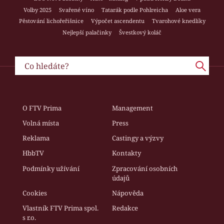
Volby 2025
Svařené víno
Tatarák podle Pohlreicha
Aloe vera
Pěstování lichořeřišnice
Výpočet ascendentu
Tvarohové knedlíky
Nejlepší palačinky
Švestkový koláč
O FTV Prima
Management
Volná místa
Press
Reklama
Castingy a výzvy
HbbTV
Kontakty
Podmínky užívání
Zpracování osobních
údajů
Cookies
Nápověda
Vlastník FTV Prima spol.
Redakce
s r.o.