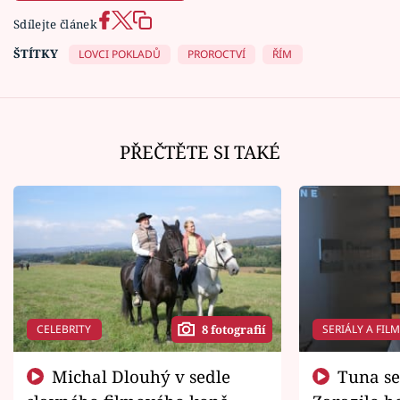
Sdílejte článek
ŠTÍTKY
LOVCI POKLADŮ
PROROCTVÍ
ŘÍM
PŘEČTĚTE SI TAKÉ
CELEBRITY
SERIÁLY A FIL
8 fotografií
Michal Dlouhý v sedle
Tuna se chtěl vrátit domů.