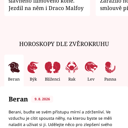
slavného filmového koně.
Zarazilo ho
Jezdil na něm i Draco Malfoy
smlouvě př
zemřít
HOROSKOPY DLE ZVĚROKRUHU
Beran
Býk
Blíženci
Rak
Lev
Panna
V
Beran
9. 8. 2026
Berani, buďte ve svém přístupu mírní a zdrženliví. Ve
vzduchu je cítit spousta něhy, na kterou byste se měli
naladit a užívat si ji. Udělejte něco pro zlepšení svého