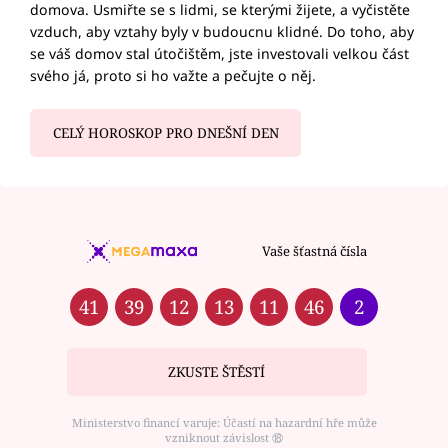
domova. Usmiřte se s lidmi, se kterými žijete, a vyčistěte
vzduch, aby vztahy byly v budoucnu klidné. Do toho, aby
se váš domov stal útočištěm, jste investovali velkou část
svého já, proto si ho važte a pečujte o něj.
CELÝ HOROSKOP PRO DNEŠNÍ DEN
Vaše šťastná čísla
41
39
12
13
11
46
2
ZKUSTE ŠTĚSTÍ
Ministerstvo financí varuje: Účastí na hazardní hře může
vzniknout závislost ⑱