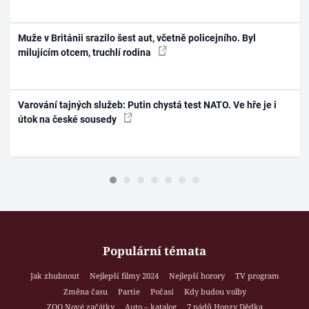
Muže v Británii srazilo šest aut, včetně policejního. Byl
milujícím otcem, truchlí rodina
Varování tajných služeb: Putin chystá test NATO. Ve hře je i
útok na české sousedy
Populární témata
Jak zhubnout
Nejlepší filmy 2024
Nejlepší horory
TV program
Změna času
Partie
Počasí
Kdy budou volby
ZOO Nové začátky
Auto – katalog
7 pádů Honzy Dědka