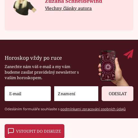
Zuzana Schneidewind
Všechny články autora
Horoskop vždy po ruce
Zanechte nám váš e-mail a my vám
budeme zasílat pravidelný newsletter s
vaším horoskopem.
ODESLAT
Odesláním formuláře souhlasíte s
podmínkami zpracování osobních údajů
VSTOUPIT DO DISKUZE