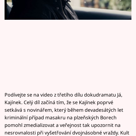
Horoskopy
Sledujte prima+
Filmový festival Karlovy Vary
Pořady
Mámy sobě
Přihlášení
Podívejte se na video z třetího dílu dokudramatu Já,
Kajínek. Celý díl začíná tím, že se Kajínek poprvé
Sledujte nás
setkává s novinářem, který během devadesátých let
kriminální případ masakru na plzeňských Borech
pomohl zmedializovat a veřejnost tak upozornit na
nesrovnalosti při vyšetřování dvojnásobné vraždy. Kult