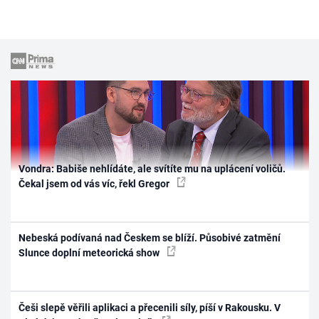
Vondra: Babiše nehlídáte, ale svítíte mu na uplácení voličů.
Čekal jsem od vás víc, řekl Gregor
Nebeská podívaná nad Českem se blíží. Působivé zatmění
Slunce doplní meteorická show
Češi slepě věřili aplikaci a přecenili síly, píší v Rakousku. V