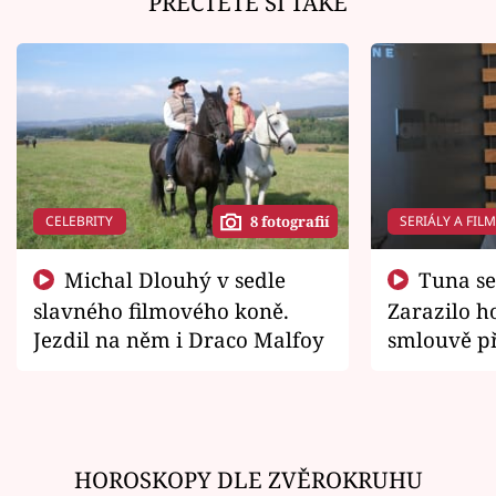
PŘEČTĚTE SI TAKÉ
CELEBRITY
SERIÁLY A FIL
8 fotografií
Michal Dlouhý v sedle
Tuna se chtěl vrátit domů.
slavného filmového koně.
Zarazilo ho
Jezdil na něm i Draco Malfoy
smlouvě př
zemřít
HOROSKOPY DLE ZVĚROKRUHU