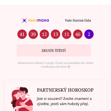
Vaše šťastná čísla
41
39
12
13
11
46
2
ZKUSTE ŠTĚSTÍ
Ministerstvo financí varuje: Účastí na hazardní hře může
vzniknout závislost ⑱
PARTNERSKÝ HOROSKOP
Jste si souzení? Zvolte znamení a
zjistěte, jestli vám hvězdy přejí.