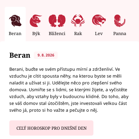
Beran
Býk
Blíženci
Rak
Lev
Panna
V
Beran
9. 8. 2026
Berani, buďte ve svém přístupu mírní a zdrženliví. Ve
vzduchu je cítit spousta něhy, na kterou byste se měli
naladit a užívat si ji. Udělejte něco pro zlepšení svého
domova. Usmiřte se s lidmi, se kterými žijete, a vyčistěte
vzduch, aby vztahy byly v budoucnu klidné. Do toho, aby
se váš domov stal útočištěm, jste investovali velkou část
svého já, proto si ho važte a pečujte o něj.
CELÝ HOROSKOP PRO DNEŠNÍ DEN