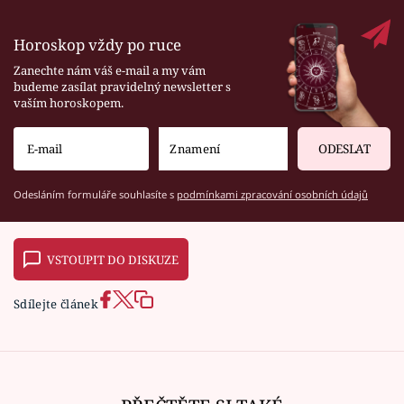
Horoskop vždy po ruce
Zanechte nám váš e-mail a my vám
budeme zasílat pravidelný newsletter s
vaším horoskopem.
ODESLAT
Odesláním formuláře souhlasíte s
podmínkami zpracování osobních údajů
VSTOUPIT DO DISKUZE
Sdílejte článek