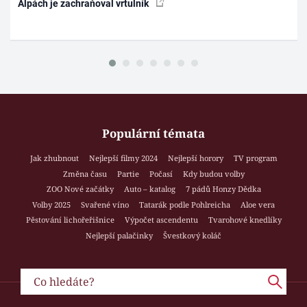
Alpách je zachraňoval vrtulník
Populární témata
Jak zhubnout
Nejlepší filmy 2024
Nejlepší horory
TV program
Změna času
Partie
Počasí
Kdy budou volby
ZOO Nové začátky
Auto – katalog
7 pádů Honzy Dědka
Volby 2025
Svařené víno
Tatarák podle Pohlreicha
Aloe vera
Pěstování lichořeřišnice
Výpočet ascendentu
Tvarohové knedlíky
Nejlepší palačinky
Švestkový koláč