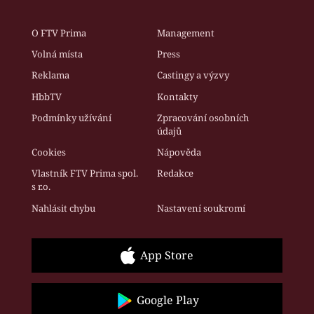
O FTV Prima
Management
Volná místa
Press
Reklama
Castingy a výzvy
HbbTV
Kontakty
Podmínky užívání
Zpracování osobních
údajů
Cookies
Nápověda
Vlastník FTV Prima spol.
Redakce
s r.o.
Nahlásit chybu
Nastavení soukromí
App Store
Google Play