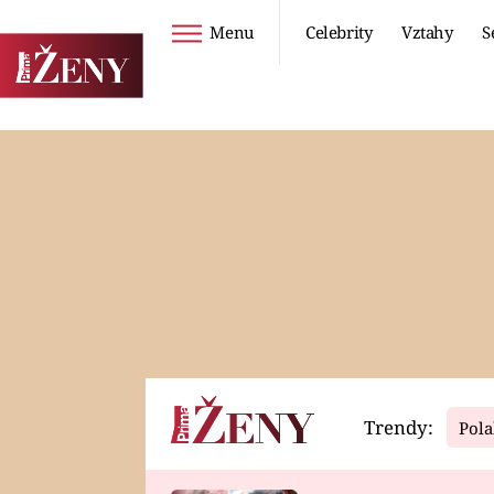
Menu
Celebrity
Vztahy
S
Seriály
Životní styl
ZOO
DIETY A HUBNUTÍ
PROSTŘENO!
CESTOVÁNÍ A
DOVOLENÁ
DUCH
ZDRAVÍ
Trendy:
Pola
Horoskopy
Video
ASTROČLÁNKY
SERIÁLY