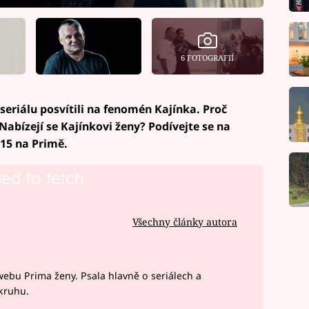
6 FOTOGRAFIÍ
 seriálu posvítili na fenomén Kajínka. Proč
 Nabízejí se Kajínkovi ženy? Podívejte se na
.15 na Primě.
led to fetch
Všechny články autora
webu Prima ženy. Psala hlavně o seriálech a
okruhu.