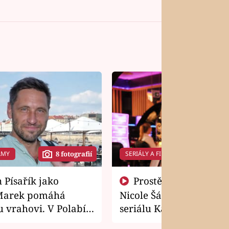
LMY
SERIÁLY A FILMY
8 fotografií
14 f
Prostě si o to řekla! Takhle
Marek pomáhá
Nicole Šáchová získala r
 vrahovi. V Polabí
seriálu Kamarádi
osti