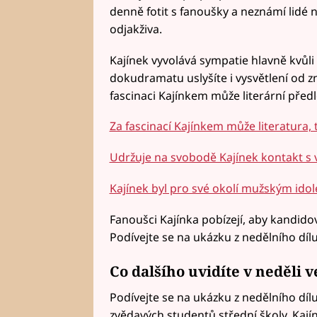
denně fotit s fanoušky a neznámí lidé na
odjakživa.
Kajínek vyvolává sympatie hlavně kvůli
dokudramatu uslyšíte i vysvětlení od 
fascinaci Kajínkem může literární předl
Za fascinací Kajínkem může literatura, 
Udržuje na svobodě Kajínek kontakt s
Kajínek byl pro své okolí mužským ido
Fanoušci Kajínka pobízejí, aby kandidov
Podívejte se na ukázku z nedělního dílu 
Co dalšího uvidíte v neděli v
Podívejte se na ukázku z nedělního dílu
zvědavých studentů střední školy. Kají