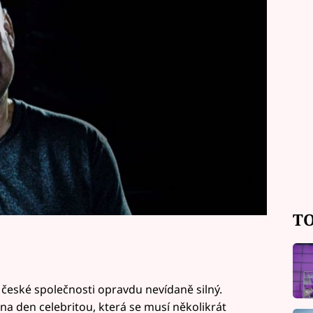
 v posledním dílu dokudramatu Já,
z nedělního dílu.
TO
i české společnosti opravdu nevídaně silný.
i na den celebritou, která se musí několikrát