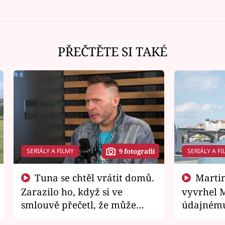
PŘEČTĚTE SI TAKÉ
SERIÁLY A FILMY
SERIÁLY A FI
9 fotografií
Tuna se chtěl vrátit domů.
Martin Písařík jako
Zarazilo ho, když si ve
vyvrhel 
smlouvě přečetl, že může
údajnému
zemřít
je v nemil