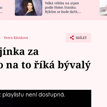
Velká věštba na srpen
NOVINKY
ZAHRADA
a:
podle Helen Stanku:
y
Býkům se bude dařit,
VIDEORECEPTY
DESIGN
Vodnáře čeká jízda
4
Petra Kloidová
SDÍLET
jínka za
o na to říká bývalý
playlistu není dostupná.
olává, zachází opravdu dakeko. Kajínek
doucím českým prezidentem. Co svým