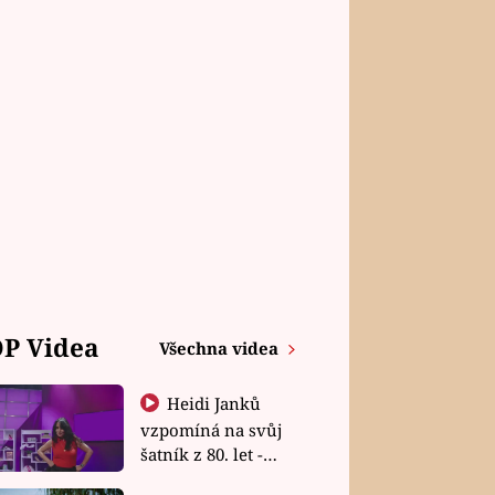
P Videa
Všechna videa
Heidi Janků
vzpomíná na svůj
šatník z 80. let -
Shopaholičky