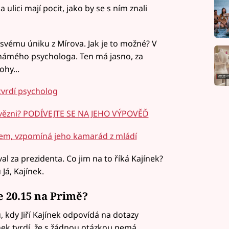
 ulici mají pocit, jako by se s ním znali
 svému úniku z Mírova. Jak je to možné? V
známého psychologa. Ten má jasno, za
ohy...
tvrdí psycholog
 vězni? PODÍVEJTE SE NA JEHO VÝPOVĚĎ
lem, vzpomíná jeho kamarád z mládí
al za prezidenta. Co jim na to říká Kajínek?
Já, Kajínek.
e 20.15 na Primě?
, kdy Jiří Kajínek odpovídá na dotazy
nek tvrdí, že s žádnou otázkou nemá