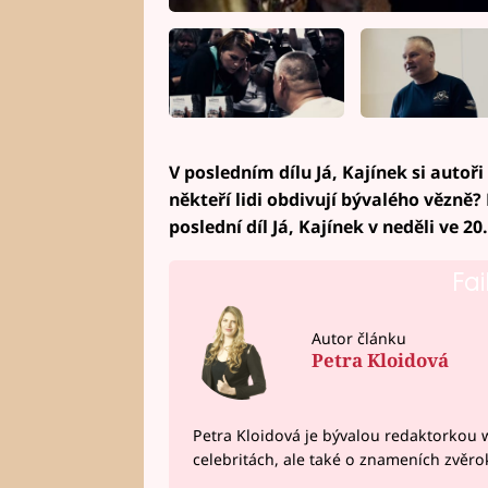
V posledním dílu Já, Kajínek si autoři
někteří lidi obdivují bývalého vězně?
poslední díl Já, Kajínek v neděli ve 20
Fai
Autor článku
Petra Kloidová
Petra Kloidová je bývalou redaktorkou 
celebritách, ale také o znameních zvěr