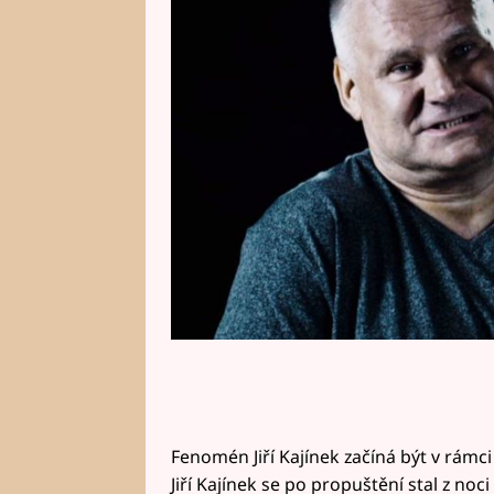
fanouškům odpovídá Jiří Kajínek
Kajínek? Podívejte se na ukázku 
Fenomén Jiří Kajínek začíná být v rámc
Jiří Kajínek se po propuštění stal z noc