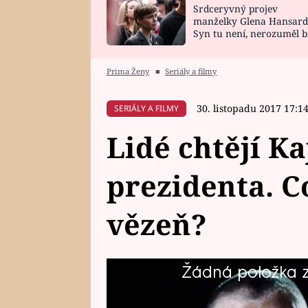
Srdceryvný projev
SNÁŘ
CELEBRITY
manželky Glena Hansard
Syn tu není, nerozuměl b
HOROSKOP NA
VAŘENÍ
tomu, vysvětlila
ROK 2023
Prima Ženy
■
Seriály a filmy
30. listopadu 2017 17:1
SERIÁLY A FILMY
Lidé chtějí Ka
prezidenta. C
vězeň?
Žádná položka z 
Sympatie, které Jiří Kajínek vyv
dostává ponuky, aby se stal bu