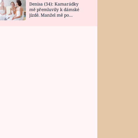
Denisa (34): Kamarádky
mě přemluvily k dámské
jízdě. Manžel mě po
návratu zaskočil