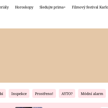
eriály
Horoskopy
Sledujte prima+
Filmový festival Karl
Celebrity
Recept
MÓDA A KRÁSA
HLAVNÍ JÍ
VZTAHY A SEX
SLADKÉ
PRIMA MAMINKA
ZDRAVÉ
bí
Inspekce
Prostřeno!
AYTO?
Módní alarm
Fresh
Living
RECEPTY
BYDLENÍ