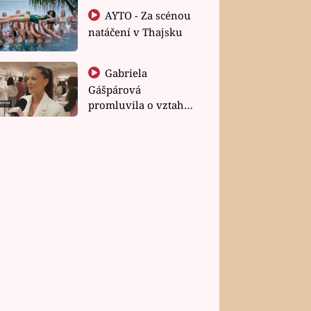
AYTO - Za scénou
natáčení v Thajsku
Gabriela
Gášpárová
promluvila o vztahu
a zakládání rodiny