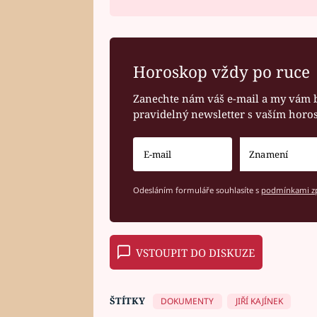
Horoskop vždy po ruce
Zanechte nám váš e-mail a my vám 
pravidelný newsletter s vaším hor
Odesláním formuláře souhlasíte s
podmínkami zp
VSTOUPIT DO DISKUZE
ŠTÍTKY
DOKUMENTY
JIŘÍ KAJÍNEK