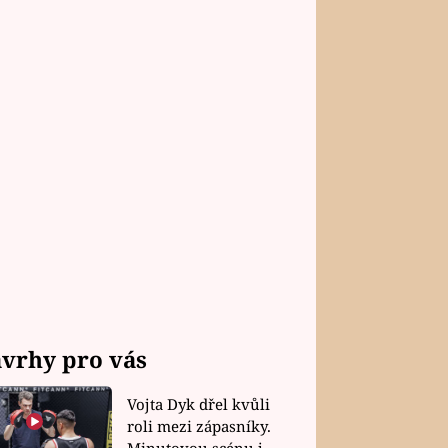
vrhy pro vás
Vojta Dyk dřel kvůli
roli mezi zápasníky.
Minutovou scénu jel