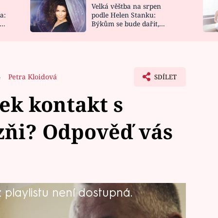
Velká věštba na srpen
NOVINKY
ZAHRADA
a:
podle Helen Stanku:
y
Býkům se bude dařit,
VIDEORECEPTY
DESIGN
Vodnáře čeká jízda
4
Petra Kloidová
SDÍLET
ek kontakt s
zňi? Odpověď vás
playlistu není dostupná.
ího dílu dokudramatu Já, Kajínek,
. Jak vypadá momentálně jeho život na