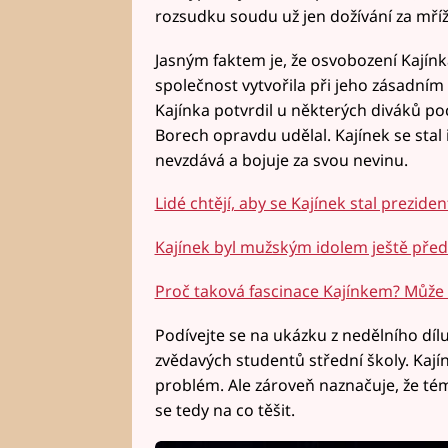
rozsudku soudu už jen dožívání za mří
Jasným faktem je, že osvobození Kajínka 
společnost vytvořila při jeho zásadním 
Kajínka potvrdil u některých diváků p
Borech opravdu udělal. Kajínek se stal
nevzdává a bojuje za svou nevinu.
Lidé chtějí, aby se Kajínek stal prezi
Kajínek byl mužským idolem ještě pře
Proč taková fascinace Kajínkem? Může 
Podívejte se na ukázku z nedělního dílu
zvědavých studentů střední školy. Kají
problém. Ale zároveň naznačuje, že tém
se tedy na co těšit.