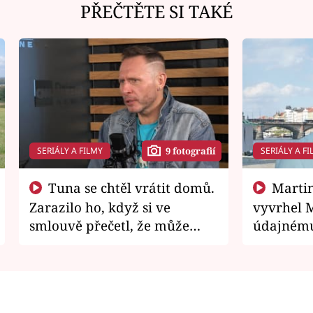
PŘEČTĚTE SI TAKÉ
SERIÁLY A FILMY
SERIÁLY A FI
9 fotografií
Tuna se chtěl vrátit domů.
Martin Písařík jako
Zarazilo ho, když si ve
vyvrhel 
smlouvě přečetl, že může
údajnému
zemřít
je v nemil