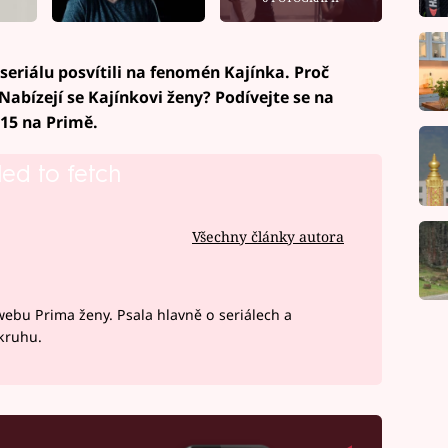
 seriálu posvítili na fenomén Kajínka. Proč
 Nabízejí se Kajínkovi ženy? Podívejte se na
.15 na Primě.
led to fetch
Všechny články autora
webu Prima ženy. Psala hlavně o seriálech a
okruhu.