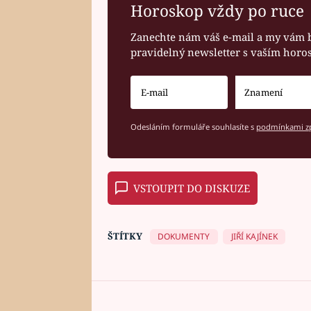
Horoskop vždy po ruce
Zanechte nám váš e-mail a my vám 
pravidelný newsletter s vaším hor
Odesláním formuláře souhlasíte s
podmínkami zp
VSTOUPIT DO DISKUZE
ŠTÍTKY
DOKUMENTY
JIŘÍ KAJÍNEK