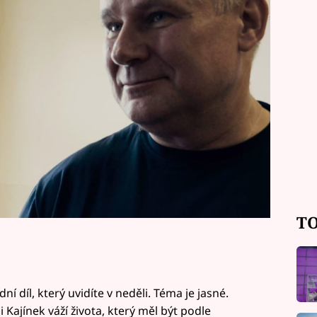
 lidmi, které znal ve svém "minulém"
TO
 díl, který uvidíte v neděli. Téma je jasné.
i Kajínek váží života, který měl být podle