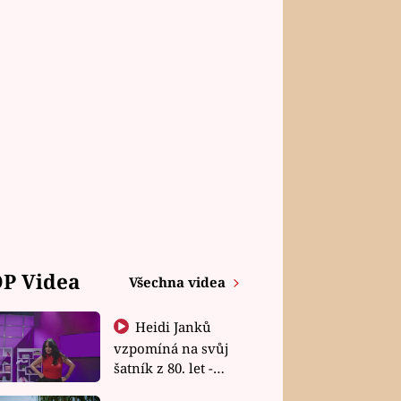
P Videa
Všechna videa
Heidi Janků
vzpomíná na svůj
šatník z 80. let -
Shopaholičky