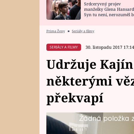
Srdceryvný projev
SNÁŘ
CELEBRITY
manželky Glena Hansard
Syn tu není, nerozuměl b
HOROSKOP NA
VAŘENÍ
tomu, vysvětlila
ROK 2023
Prima Ženy
■
Seriály a filmy
30. listopadu 2017 17:1
SERIÁLY A FILMY
Udržuje Kajín
některými vě
překvapí
Žádná položka z 
Podívejte se na ukázku z posledn
který uvidíte ve 20.15 na Primě