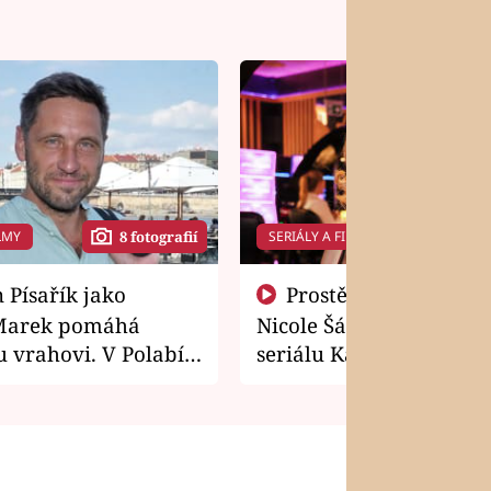
LMY
SERIÁLY A FILMY
8 fotografií
14 f
Prostě si o to řekla! Takhle
Marek pomáhá
Nicole Šáchová získala r
 vrahovi. V Polabí
seriálu Kamarádi
osti