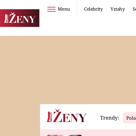
Menu
Celebrity
Vztahy
S
Seriály
Životní styl
ZOO
DIETY A HUBNUTÍ
PROSTŘENO!
CESTOVÁNÍ A
DOVOLENÁ
DUCH
ZDRAVÍ
Trendy:
Pola
Horoskopy
Video
ASTROČLÁNKY
SERIÁLY