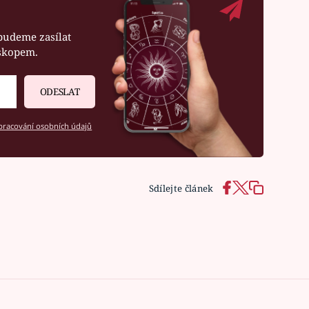
budeme zasílat
oskopem.
ODESLAT
racování osobních údajů
Sdílejte článek