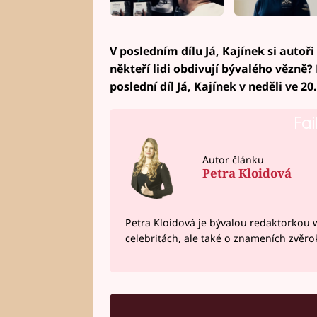
V posledním dílu Já, Kajínek si autoři
někteří lidi obdivují bývalého vězně?
poslední díl Já, Kajínek v neděli ve 20
Fai
Autor článku
Petra Kloidová
Petra Kloidová je bývalou redaktorkou 
celebritách, ale také o znameních zvěr