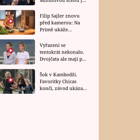
bez dubla
Filip Sajler znovu
před kamerou: Na
Primě ukáže
poctivou kuchyni i
rychlé recepty
Vyřazení se
tentokrát nekonalo.
Dvojčata ale mají po
uzavření třetí etapy
závodu nůž na krku
Šok v Kambodži.
Favoritky Chicas
končí, závod ukázal
svou nejtvrdší tvář