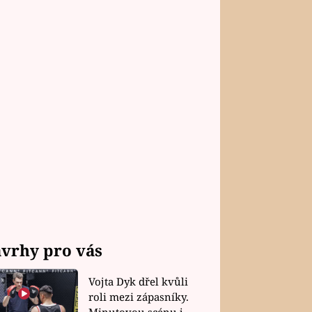
vrhy pro vás
Vojta Dyk dřel kvůli
roli mezi zápasníky.
Minutovou scénu jel