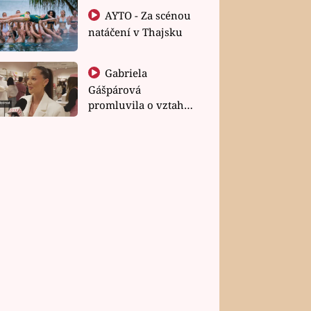
AYTO - Za scénou
natáčení v Thajsku
Gabriela
Gášpárová
promluvila o vztahu
a zakládání rodiny