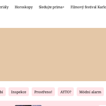
eriály
Horoskopy
Sledujte prima+
Filmový festival Karl
Celebrity
Recept
MÓDA A KRÁSA
HLAVNÍ JÍ
VZTAHY A SEX
SLADKÉ
PRIMA MAMINKA
ZDRAVÉ
bí
Inspekce
Prostřeno!
AYTO?
Módní alarm
Fresh
Living
RECEPTY
BYDLENÍ