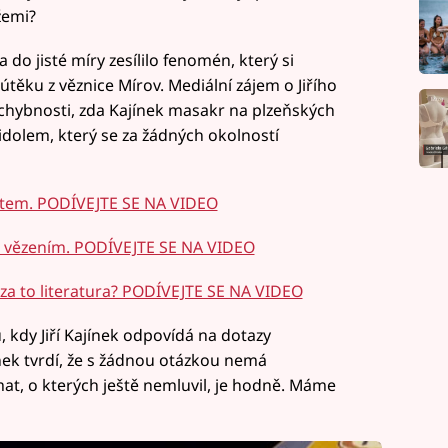
žemi?
do jisté míry zesílilo fenomén, který si
útěku z věznice Mírov. Mediální zájem o Jiřího
ochybnosti, zda Kajínek masakr na plzeňských
 idolem, který se za žádných okolností
dentem. PODÍVEJTE SE NA VIDEO
d vězením. PODÍVEJTE SE NA VIDEO
za to literatura? PODÍVEJTE SE NA VIDEO
, kdy Jiří Kajínek odpovídá na dotazy
nek tvrdí, že s žádnou otázkou nemá
at, o kterých ještě nemluvil, je hodně. Máme