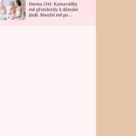
Denisa (34): Kamarádky
mě přemluvily k dámské
jízdě. Manžel mě po
návratu zaskočil