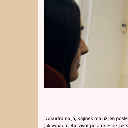
svobodě? A je stále v kontaktu s
životě?
Dokudrama Já, Kajínek má už jen poslední
Jak vypadá jeho život po amnestii? Jak s