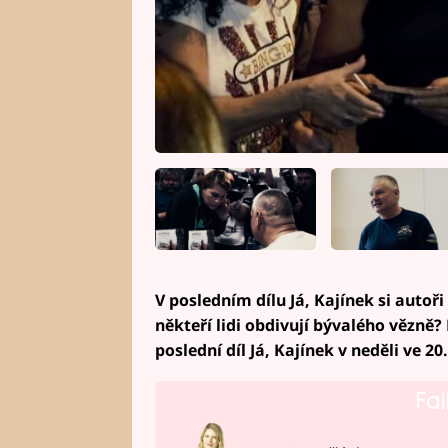
V posledním dílu Já, Kajínek si autoři
někteří lidi obdivují bývalého vězně?
poslední díl Já, Kajínek v neděli ve 20
Fai