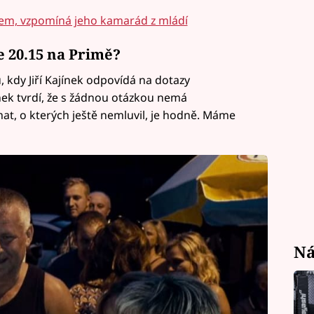
lem, vzpomíná jeho kamarád z mládí
e 20.15 na Primě?
, kdy Jiří Kajínek odpovídá na dotazy
nek tvrdí, že s žádnou otázkou nemá
at, o kterých ještě nemluvil, je hodně. Máme
Ná