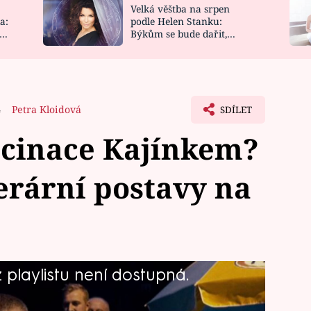
Velká věštba na srpen
NOVINKY
ZAHRADA
a:
podle Helen Stanku:
y
Býkům se bude dařit,
VIDEORECEPTY
DESIGN
Vodnáře čeká jízda
4
Petra Kloidová
SDÍLET
scinace Kajínkem?
erární postavy na
playlistu není dostupná.
u veřejnost? Podívejte se na ukázku,
ysvětlit vznik fenoménu Jiřího