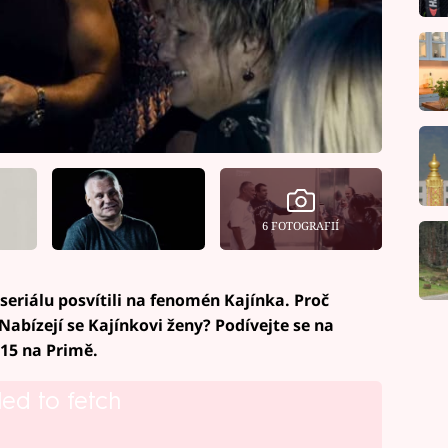
6 FOTOGRAFIÍ
 seriálu posvítili na fenomén Kajínka. Proč
 Nabízejí se Kajínkovi ženy? Podívejte se na
.15 na Primě.
led to fetch