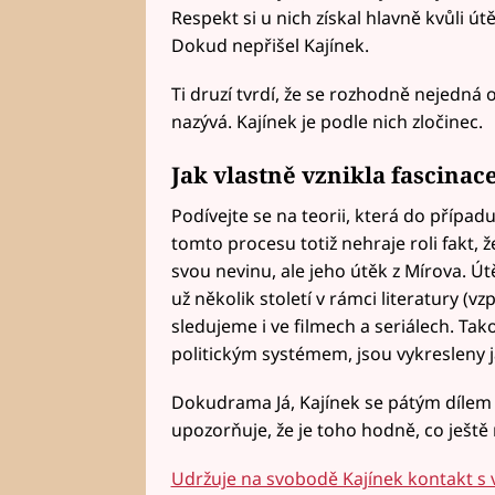
Respekt si u nich získal hlavně kvůli útě
Dokud nepřišel Kajínek.
Ti druzí tvrdí, že se rozhodně nejedná
nazývá. Kajínek je podle nich zločinec.
Jak vlastně vznikla fascinac
Podívejte se na teorii, která do příp
tomto procesu totiž nehraje roli fakt, 
svou nevinu, ale jeho útěk z Mírova. Útě
už několik století v rámci literatury (
sledujeme i ve filmech a seriálech. Tak
politickým systémem, jsou vykresleny ja
Dokudrama Já, Kajínek se pátým dílem ch
upozorňuje, že je toho hodně, co ještě
Udržuje na svobodě Kajínek kontakt s