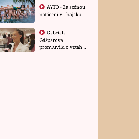
AYTO - Za scénou
natáčení v Thajsku
Gabriela
Gášpárová
promluvila o vztahu
a zakládání rodiny