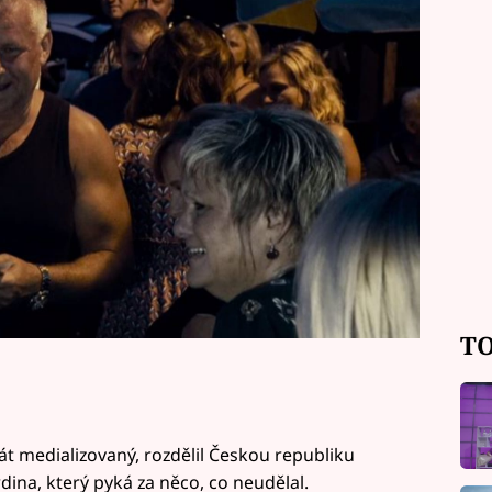
na doživotí. Exkluzivní ukázku z
jínek můžete vidět už teď.
TO
rát medializovaný, rozdělil Českou republiku
hrdina, který pyká za něco, co neudělal.