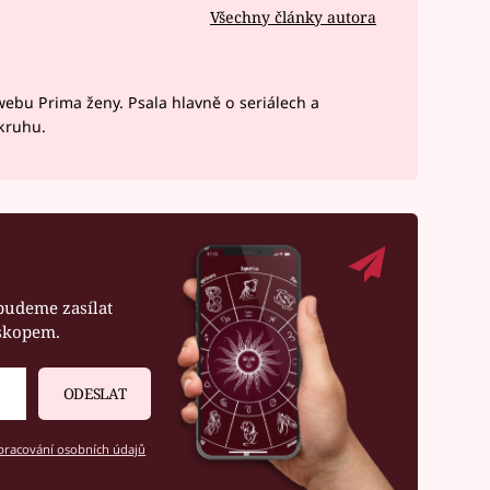
Všechny články autora
webu Prima ženy. Psala hlavně o seriálech a
okruhu.
budeme zasílat
oskopem.
ODESLAT
racování osobních údajů