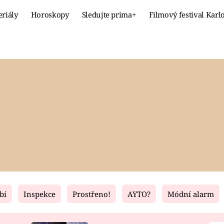
eriály
Horoskopy
Sledujte prima+
Filmový festival Karl
Celebrity
Recept
MÓDA A KRÁSA
HLAVNÍ JÍ
VZTAHY A SEX
SLADKÉ
PRIMA MAMINKA
ZDRAVÉ
bí
Inspekce
Prostřeno!
AYTO?
Módní alarm
Fresh
Living
RECEPTY
BYDLENÍ