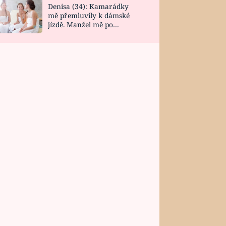
Denisa (34): Kamarádky
mě přemluvily k dámské
jízdě. Manžel mě po
návratu zaskočil