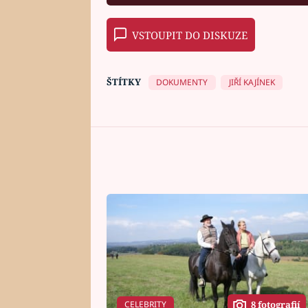
VSTOUPIT DO DISKUZE
ŠTÍTKY
DOKUMENTY
JIŘÍ KAJÍNEK
CELEBRITY
8 fotografií