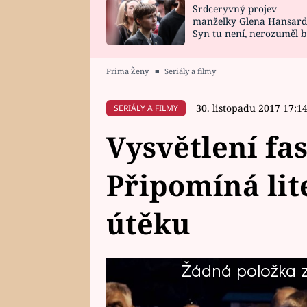
Srdceryvný projev
SNÁŘ
CELEBRITY
manželky Glena Hansard
Syn tu není, nerozuměl b
HOROSKOP NA
VAŘENÍ
tomu, vysvětlila
ROK 2023
Prima Ženy
■
Seriály a filmy
30. listopadu 2017 17:1
SERIÁLY A FILMY
Vysvětlení fa
Připomíná lit
útěku
Žádná položka z 
Proč Kajínek tak fascinuje široko
kde se známý psycholog pokusí v