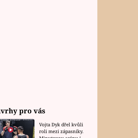
vrhy pro vás
Vojta Dyk dřel kvůli
roli mezi zápasníky.
Minutovou scénu jel