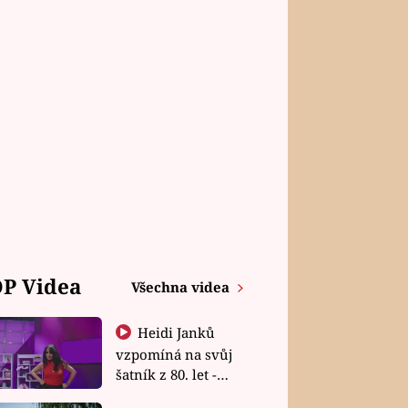
P Videa
Všechna videa
Heidi Janků
vzpomíná na svůj
šatník z 80. let -
Shopaholičky