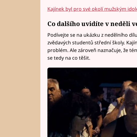
Kajínek byl pro své okolí mužským ido
Co dalšího uvidíte v neděli v
Podívejte se na ukázku z nedělního dílu
zvědavých studentů střední školy. Kají
problém. Ale zároveň naznačuje, že tém
se tedy na co těšit.