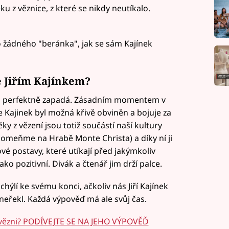
ku z věznice, z které se nikdy neutíkalo.
 o žádného "beránka", jak se sám Kajínek
e Jiřím Kajínkem?
adu perfektně zapadá. Zásadním momentem v
že Kajinek byl možná křivě obviněn a bojuje za
ky z vězení jsou totiž součástí naší kultury
vzpomeňme na Hrabě Monte Christa) a díky ní ji
ové postavy, které utíkají před jakýmkoliv
ko pozitivní. Divák a čtenář jim drží palce.
ýlí ke svému konci, ačkoliv nás Jiří Kajínek
 neřekl. Každá výpověď má ale svůj čas.
 vězni? PODÍVEJTE SE NA JEHO VÝPOVĚĎ