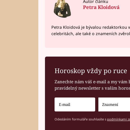
Autor článku
Petra Kloidová
Petra Kloidová je bývalou redaktorkou 
celebritách, ale také o znameních zvěr
Horoskop vždy po ruce
Zanechte nám váš e-mail a my vám 
pravidelný newsletter s vaším hor
Odesláním formuláře souhlasíte s
podmínkami zp