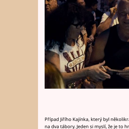
Kajínka, muže kdysi odsouzeného 
nedělního posledního dílu Já, Ka
Případ Jiřího Kajínka, který byl několik
na dva tábory. Jeden si myslí, že je to 