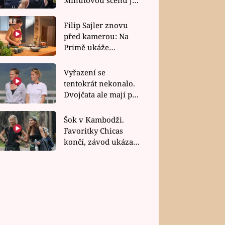
bez dubla
Filip Sajler znovu
před kamerou: Na
Primě ukáže
poctivou kuchyni i
rychlé recepty
Vyřazení se
tentokrát nekonalo.
Dvojčata ale mají po
uzavření třetí etapy
závodu nůž na krku
Šok v Kambodži.
Favoritky Chicas
končí, závod ukázal
svou nejtvrdší tvář