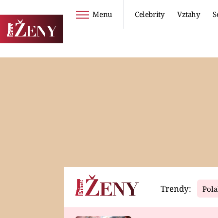
Menu
Celebrity
Vztahy
S
Seriály
Životní styl
ZOO
DIETY A HUBNUTÍ
PROSTŘENO!
CESTOVÁNÍ A
DOVOLENÁ
DUCH
ZDRAVÍ
Trendy:
Pola
Horoskopy
Video
ASTROČLÁNKY
SERIÁLY