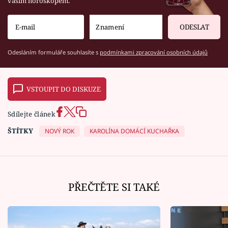
vaším horoskopem.
ODESLAT
Odesláním formuláře souhlasíte s
podmínkami zpracování osobních údajů
VSTOUPIT DO DISKUZE
Sdílejte článek
ŠTÍTKY
NOVÝ ROK
KAROLÍNA DOMÁCÍ KUCHAŘKA
PŘEČTĚTE SI TAKÉ