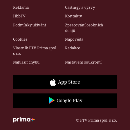
Reklama
Castingy a výzvy
HbbTV
Kontakty
Podmínky užívání
Zpracování osobních
údajů
Cookies
Nápověda
Vlastník FTV Prima spol.
Redakce
s r.o.
Nahlásit chybu
Nastavení soukromí
App Store
Google Play
© FTV Prima spol. s r.o.