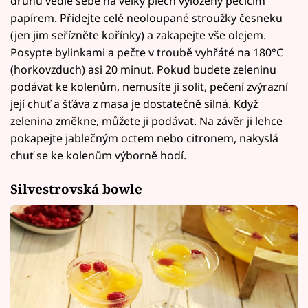
druhů vedle sebe na velký plech vyložený pečícím
papírem. Přidejte celé neoloupané stroužky česneku
(jen jim seřízněte kořínky) a zakapejte vše olejem.
Posypte bylinkami a pečte v troubě vyhřáté na 180°C
(horkovzduch) asi 20 minut. Pokud budete zeleninu
podávat ke kolenům, nemusíte ji solit, pečení zvýrazní
její chuť a šťáva z masa je dostatečně silná. Když
zelenina změkne, můžete ji podávat. Na závěr ji lehce
pokapejte jablečným octem nebo citronem, nakyslá
chuť se ke kolenům výborně hodí.
Silvestrovská bowle