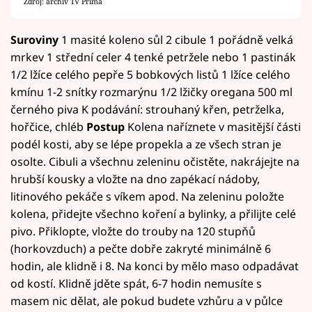
Zdroj: archiv TV Prima
Suroviny
1 masité koleno sůl 2 cibule 1 pořádně velká
mrkev 1 střední celer 4 tenké petržele nebo 1 pastinák
1/2 lžíce celého pepře 5 bobkových listů 1 lžíce celého
kmínu 1-2 snítky rozmarýnu 1/2 lžičky oregana 500 ml
černého piva K podávání: strouhaný křen, petrželka,
hořčice, chléb
Postup
Kolena naříznete v masitější části
podél kosti, aby se lépe propekla a ze všech stran je
osolte. Cibuli a všechnu zeleninu očistěte, nakrájejte na
hrubší kousky a vložte na dno zapékací nádoby,
litinového pekáče s víkem apod. Na zeleninu položte
kolena, přidejte všechno koření a bylinky, a přilijte celé
pivo. Přiklopte, vložte do trouby na 120 stupňů
(horkovzduch) a pečte dobře zakryté minimálně 6
hodin, ale klidně i 8. Na konci by mělo maso odpadávat
od kostí. Klidně jděte spát, 6-7 hodin nemusíte s
masem nic dělat, ale pokud budete vzhůru a v půlce