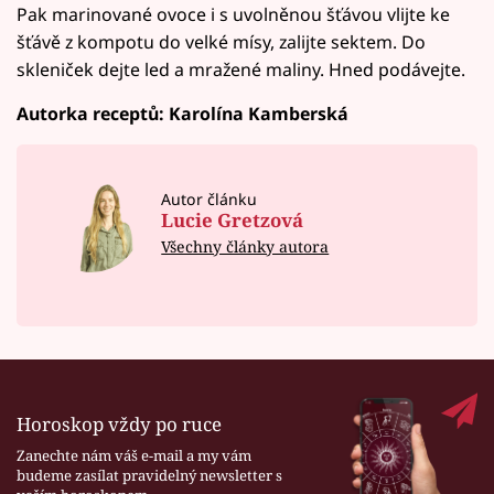
Pak marinované ovoce i s uvolněnou šťávou vlijte ke
šťávě z kompotu do velké mísy, zalijte sektem. Do
skleniček dejte led a mražené maliny. Hned podávejte.
Autorka receptů: Karolína Kamberská
Autor článku
Lucie Gretzová
Všechny články autora
Horoskop vždy po ruce
Zanechte nám váš e-mail a my vám
budeme zasílat pravidelný newsletter s