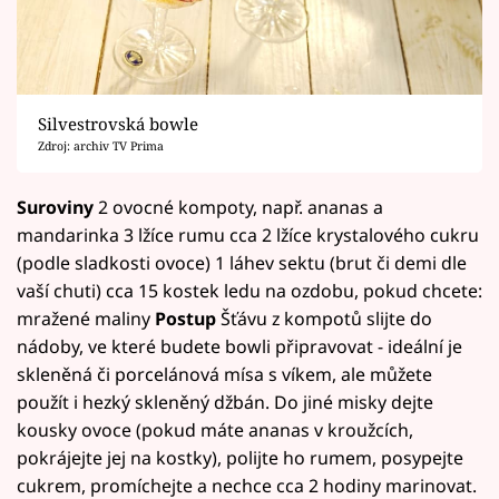
Silvestrovská bowle
Zdroj: archiv TV Prima
Suroviny
2 ovocné kompoty, např. ananas a
mandarinka 3 lžíce rumu cca 2 lžíce krystalového cukru
(podle sladkosti ovoce) 1 láhev sektu (brut či demi dle
vaší chuti) cca 15 kostek ledu na ozdobu, pokud chcete:
mražené maliny
Postup
Šťávu z kompotů slijte do
nádoby, ve které budete bowli připravovat - ideální je
skleněná či porcelánová mísa s víkem, ale můžete
použít i hezký skleněný džbán. Do jiné misky dejte
kousky ovoce (pokud máte ananas v kroužcích,
pokrájejte jej na kostky), polijte ho rumem, posypejte
cukrem, promíchejte a nechce cca 2 hodiny marinovat.