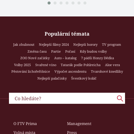
Populární témata
Jak zhubnout
Nejlepší filmy 2024
Nejlepší horory
TV program
Změna času
Partie
Počasí
Kdy budou volby
ZOO Nové začátky
Auto – katalog
7 pádů Honzy Dědka
Volby 2025
Svařené víno
Tatarák podle Pohlreicha
Aloe vera
Pěstování lichořeřišnice
Výpočet ascendentu
Tvarohové knedlíky
Nejlepší palačinky
Švestkový koláč
O FTV Prima
Management
Volná místa
Press