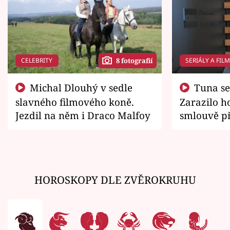
CELEBRITY
SERIÁLY A FIL
8 fotografií
Michal Dlouhý v sedle
Tuna se chtěl vrátit domů.
slavného filmového koně.
Zarazilo ho
Jezdil na něm i Draco Malfoy
smlouvě př
zemřít
HOROSKOPY DLE ZVĚROKRUHU