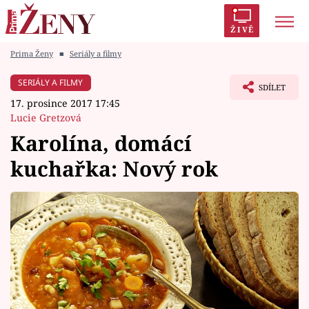
ŽIVĚ
Prima Ženy
■
Seriály a filmy
Trendy:
Polabí
Inspekce
Prostřeno!
AYTO?
SERIÁLY A FILMY
SDÍLET
Módní alarm
Zrádci
Proměny
17. prosince 2017 17:45
Lucie Gretzová
Karolína, domácí
kuchařka: Nový rok
Témata
Celebrity
Vztahy
Seriály