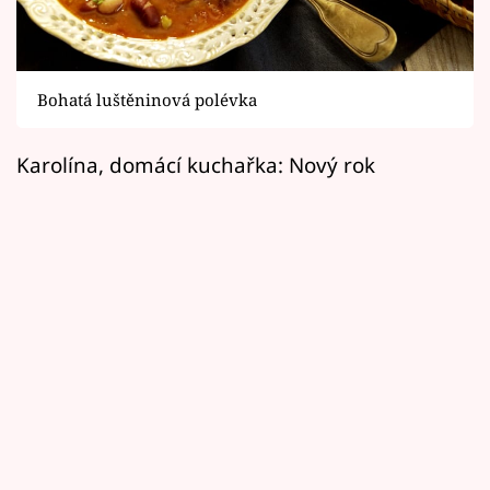
Horoskopy
Sledujte prima+
Bohatá luštěninová polévka
Filmový festival Karlovy Vary
Karolína, domácí kuchařka: Nový rok
Pořady
Mámy sobě
Přihlášení
Sledujte nás