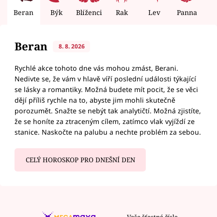
Beran
Býk
Blíženci
Rak
Lev
Panna
V
Beran
8. 8. 2026
Rychlé akce tohoto dne vás mohou zmást, Berani.
Nedivte se, že vám v hlavě víří poslední události týkající
se lásky a romantiky. Možná budete mít pocit, že se věci
dějí příliš rychle na to, abyste jim mohli skutečně
porozumět. Snažte se nebýt tak analytičtí. Možná zjistíte,
že se honíte za ztraceným cílem, zatímco vlak vyjíždí ze
stanice. Naskočte na palubu a nechte problém za sebou.
CELÝ HOROSKOP PRO DNEŠNÍ DEN
Vaše šťastná čísla