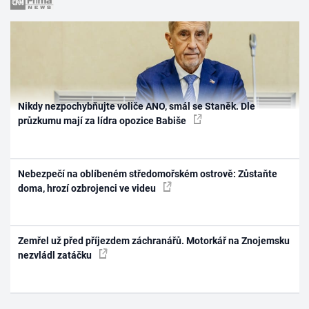
Nikdy nezpochybňujte voliče ANO, smál se Staněk. Dle
průzkumu mají za lídra opozice Babiše
Nebezpečí na oblíbeném středomořském ostrově: Zůstaňte
doma, hrozí ozbrojenci ve videu
Zemřel už před příjezdem záchranářů. Motorkář na Znojemsku
nezvládl zatáčku