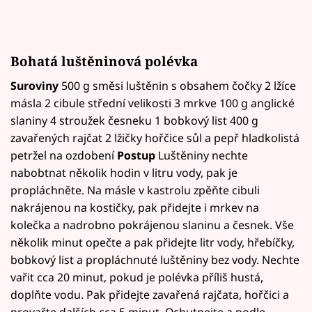
Bohatá luštěninová polévka
Suroviny
500 g směsi luštěnin s obsahem čočky 2 lžíce
másla 2 cibule střední velikosti 3 mrkve 100 g anglické
slaniny 4 stroužek česneku 1 bobkový list 400 g
zavařených rajčat 2 lžičky hořčice sůl a pepř hladkolistá
petržel na ozdobení
Postup
Luštěniny nechte
nabobtnat několik hodin v litru vody, pak je
propláchněte. Na másle v kastrolu zpěňte cibuli
nakrájenou na kostičky, pak přidejte i mrkev na
kolečka a nadrobno pokrájenou slaninu a česnek. Vše
několik minut opečte a pak přidejte litr vody, hřebíčky,
bobkový list a propláchnuté luštěniny bez vody. Nechte
vařit cca 20 minut, pokud je polévka příliš hustá,
doplňte vodu. Pak přidejte zavařená rajčata, hořčici a