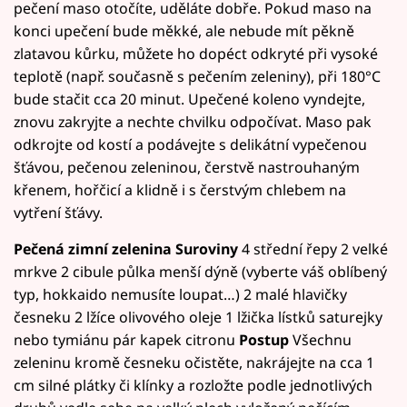
pečení maso otočíte, uděláte dobře. Pokud maso na
konci upečení bude měkké, ale nebude mít pěkně
zlatavou kůrku, můžete ho dopéct odkryté při vysoké
teplotě (např. současně s pečením zeleniny), při 180°C
bude stačit cca 20 minut. Upečené koleno vyndejte,
znovu zakryjte a nechte chvilku odpočívat. Maso pak
odkrojte od kostí a podávejte s delikátní vypečenou
šťávou, pečenou zeleninou, čerstvě nastrouhaným
křenem, hořčicí a klidně i s čerstvým chlebem na
vytření šťávy.
Pečená zimní zelenina
Suroviny
4 střední řepy 2 velké
mrkve 2 cibule půlka menší dýně (vyberte váš oblíbený
typ, hokkaido nemusíte loupat…) 2 malé hlavičky
česneku 2 lžíce olivového oleje 1 lžička lístků saturejky
nebo tymiánu pár kapek citronu
Postup
Všechnu
zeleninu kromě česneku očistěte, nakrájejte na cca 1
cm silné plátky či klínky a rozložte podle jednotlivých