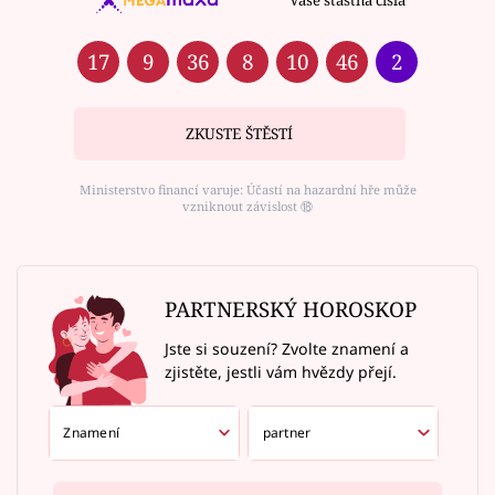
17
9
36
8
10
46
2
ZKUSTE ŠTĚSTÍ
Ministerstvo financí varuje: Účastí na hazardní hře může
vzniknout závislost ⑱
PARTNERSKÝ HOROSKOP
Jste si souzení? Zvolte znamení a
zjistěte, jestli vám hvězdy přejí.