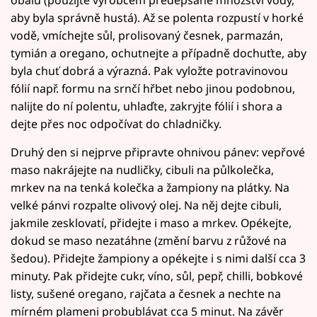
aby byla správně hustá). Až se polenta rozpustí v horké
vodě, vmíchejte sůl, prolisovaný česnek, parmazán,
tymián a oregano, ochutnejte a případně dochuťte, aby
byla chuť dobrá a výrazná. Pak vyložte potravinovou
fólií např. formu na srnčí hřbet nebo jinou podobnou,
nalijte do ní polentu, uhlaďte, zakryjte fólií i shora a
dejte přes noc odpočívat do chladničky.
Druhý den si nejprve připravte ohnivou pánev: vepřové
maso nakrájejte na nudličky, cibuli na půlkolečka,
mrkev na na tenká kolečka a žampiony na plátky. Na
velké pánvi rozpalte olivový olej. Na něj dejte cibuli,
jakmile zesklovatí, přidejte i maso a mrkev. Opékejte,
dokud se maso nezatáhne (změní barvu z růžové na
šedou). Přidejte žampiony a opékejte i s nimi další cca 3
minuty. Pak přidejte cukr, víno, sůl, pepř, chilli, bobkové
listy, sušené oregano, rajčata a česnek a nechte na
mírném plameni probublávat cca 5 minut. Na závěr