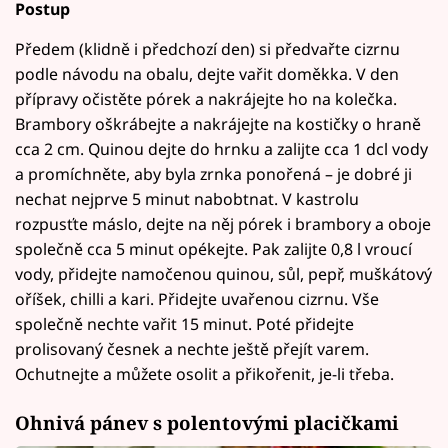
Postup
Předem (klidně i předchozí den) si předvařte cizrnu
podle návodu na obalu, dejte vařit doměkka. V den
přípravy očistěte pórek a nakrájejte ho na kolečka.
Brambory oškrábejte a nakrájejte na kostičky o hraně
cca 2 cm. Quinou dejte do hrnku a zalijte cca 1 dcl vody
a promíchněte, aby byla zrnka ponořená – je dobré ji
nechat nejprve 5 minut nabobtnat. V kastrolu
rozpusťte máslo, dejte na něj pórek i brambory a oboje
společně cca 5 minut opékejte. Pak zalijte 0,8 l vroucí
vody, přidejte namočenou quinou, sůl, pepř, muškátový
oříšek, chilli a kari. Přidejte uvařenou cizrnu. Vše
společně nechte vařit 15 minut. Poté přidejte
prolisovaný česnek a nechte ještě přejít varem.
Ochutnejte a můžete osolit a přikořenit, je-li třeba.
Ohnivá pánev s polentovými placičkami