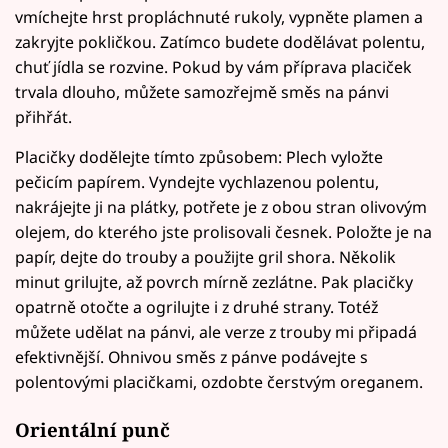
vmíchejte hrst propláchnuté rukoly, vypněte plamen a
zakryjte pokličkou. Zatímco budete dodělávat polentu,
chuť jídla se rozvine. Pokud by vám příprava placiček
trvala dlouho, můžete samozřejmě směs na pánvi
přihřát.
Placičky dodělejte tímto způsobem: Plech vyložte
pečicím papírem. Vyndejte vychlazenou polentu,
nakrájejte ji na plátky, potřete je z obou stran olivovým
olejem, do kterého jste prolisovali česnek. Položte je na
papír, dejte do trouby a použijte gril shora. Několik
minut grilujte, až povrch mírně zezlátne. Pak placičky
opatrně otočte a ogrilujte i z druhé strany. Totéž
můžete udělat na pánvi, ale verze z trouby mi připadá
efektivnější. Ohnivou směs z pánve podávejte s
polentovými placičkami, ozdobte čerstvým oreganem.
Orientální punč