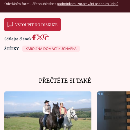
Odesláním formuláře souhlasíte s
podmínkami zpracování osobních údajů
VSTOUPIT DO DISKUZE
Sdílejte článek
ŠTÍTKY
KAROLÍNA DOMÁCÍ KUCHAŘKA
PŘEČTĚTE SI TAKÉ