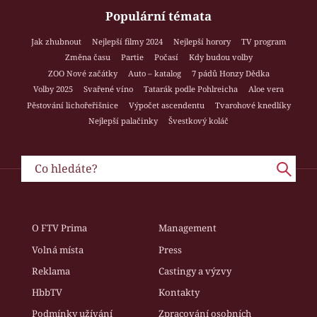
Populární témata
Jak zhubnout
Nejlepší filmy 2024
Nejlepší horory
TV program
Změna času
Partie
Počasí
Kdy budou volby
ZOO Nové začátky
Auto – katalog
7 pádů Honzy Dědka
Volby 2025
Svařené víno
Tatarák podle Pohlreicha
Aloe vera
Pěstování lichořeřišnice
Výpočet ascendentu
Tvarohové knedlíky
Nejlepší palačinky
Švestkový koláč
O FTV Prima
Management
Volná místa
Press
Reklama
Castingy a výzvy
HbbTV
Kontakty
Podmínky užívání
Zpracování osobních