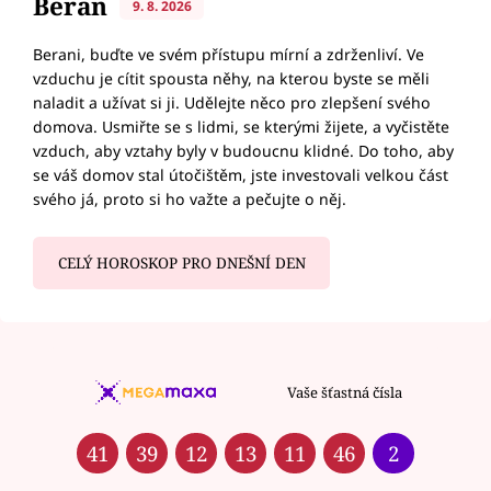
Beran
9. 8. 2026
Berani, buďte ve svém přístupu mírní a zdrženliví. Ve
vzduchu je cítit spousta něhy, na kterou byste se měli
naladit a užívat si ji. Udělejte něco pro zlepšení svého
domova. Usmiřte se s lidmi, se kterými žijete, a vyčistěte
vzduch, aby vztahy byly v budoucnu klidné. Do toho, aby
se váš domov stal útočištěm, jste investovali velkou část
svého já, proto si ho važte a pečujte o něj.
CELÝ HOROSKOP PRO DNEŠNÍ DEN
Vaše šťastná čísla
41
39
12
13
11
46
2