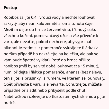
Postup
Rooibos zalijte 0,4 l vroucí vody a nechte louhovat
zakrytý, aby neunikalo zemité aroma tohoto čaje.
Mezitím dejte do hrnce červené víno, třtinový cukr,
všechno koření, pomerančový džus a vše přiveďte k
varu, ale nevařte, pokud nechcete, aby vyprchal
alkohol. Mezitím si z pomeranče vykrájejte filátka (v
horším případě ho nakrájejte na kolečka, ale pak se
vám bude špatně vyjídat). Poté do hrnce přilijte
rooibos (měl by se v té době louhovat cca 15 minut),
rum, přidejte i filátka pomeranče, ananas (bez nálevu,
ten slijte) a brusinky i s rumem, ve kterém se louhovaly.
Opět přiveďte k varu, ale nevařte. Ochutnejte, můžete
případně přisladit nebo přikyselit podle chuti.
Naběračkou rozlévejte do tlustostěnných sklenic a pijte
horké.