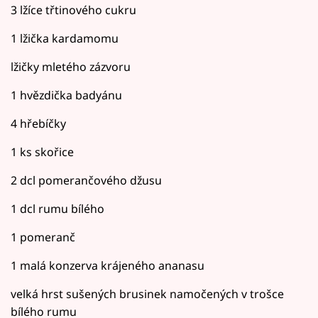
3 lžíce třtinového cukru
1 lžička kardamomu
lžičky mletého zázvoru
1 hvězdička badyánu
4 hřebíčky
1 ks skořice
2 dcl pomerančového džusu
1 dcl rumu bílého
1 pomeranč
1 malá konzerva krájeného ananasu
velká hrst sušených brusinek namočených v trošce
bílého rumu