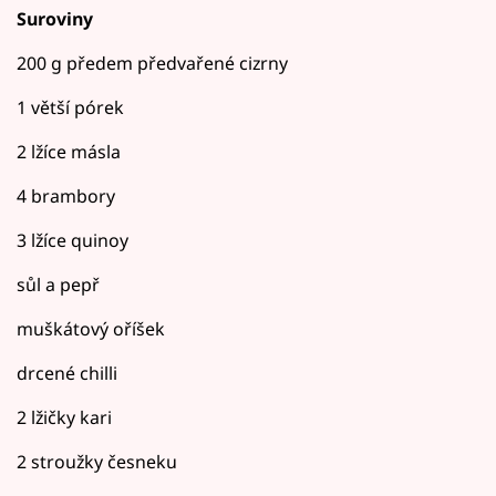
Suroviny
200 g předem předvařené cizrny
1 větší pórek
2 lžíce másla
4 brambory
3 lžíce quinoy
sůl a pepř
muškátový oříšek
drcené chilli
2 lžičky kari
2 stroužky česneku