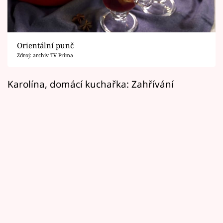
Horoskopy
Sledujte prima+
Orientální punč
Filmový festival Karlovy Vary
Zdroj: archiv TV Prima
Pořady
Karolína, domácí kuchařka: Zahřívání
Mámy sobě
Přihlášení
Sledujte nás