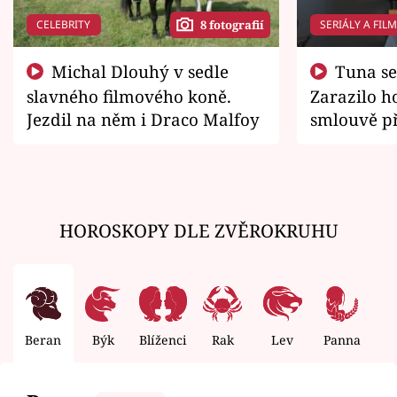
CELEBRITY
SERIÁLY A FIL
8 fotografií
Michal Dlouhý v sedle
Tuna se chtěl vrátit domů.
slavného filmového koně.
Zarazilo ho
Jezdil na něm i Draco Malfoy
smlouvě př
zemřít
HOROSKOPY DLE ZVĚROKRUHU
Beran
Býk
Blíženci
Rak
Lev
Panna
V