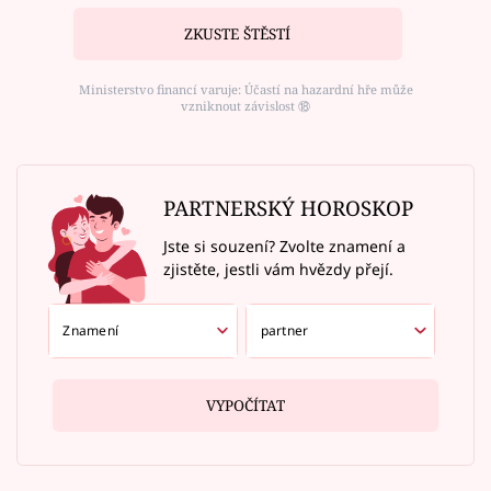
ZKUSTE ŠTĚSTÍ
Ministerstvo financí varuje: Účastí na hazardní hře může
vzniknout závislost ⑱
PARTNERSKÝ HOROSKOP
Jste si souzení? Zvolte znamení a
zjistěte, jestli vám hvězdy přejí.
VYPOČÍTAT