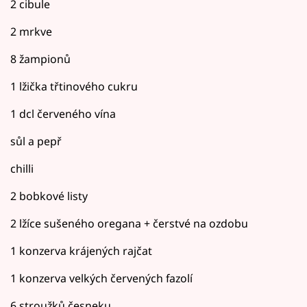
2 cibule
2 mrkve
8 žampionů
1 lžička třtinového cukru
1 dcl červeného vína
sůl a pepř
chilli
2 bobkové listy
2 lžíce sušeného oregana + čerstvé na ozdobu
1 konzerva krájených rajčat
1 konzerva velkých červených fazolí
6 stroužků česneku