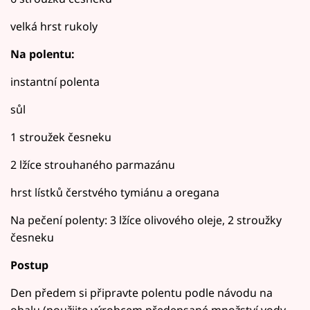
velká hrst rukoly
Na polentu:
instantní polenta
sůl
1 stroužek česneku
2 lžíce strouhaného parmazánu
hrst lístků čerstvého tymiánu a oregana
Na pečení polenty: 3 lžíce olivového oleje, 2 stroužky
česneku
Postup
Den předem si připravte polentu podle návodu na
obalu (použijte výrobcem předepsané množství vody,