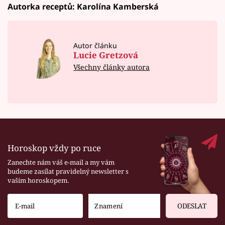
Autorka receptů: Karolína Kamberská
Autor článku
Lucie Gretzová
Všechny články autora
Horoskop vždy po ruce
Zanechte nám váš e-mail a my vám
budeme zasílat pravidelný newsletter s
vaším horoskopem.
ODESLAT