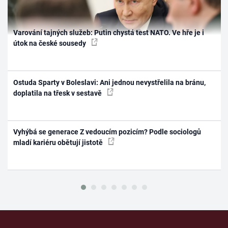
Varování tajných služeb: Putin chystá test NATO. Ve hře je i
útok na české sousedy
Ostuda Sparty v Boleslavi: Ani jednou nevystřelila na bránu,
doplatila na třesk v sestavě
Vyhýbá se generace Z vedoucím pozicím? Podle sociologů
mladí kariéru obětují jistotě