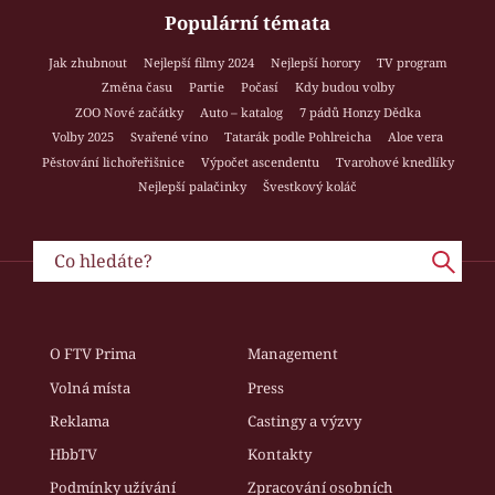
Populární témata
Jak zhubnout
Nejlepší filmy 2024
Nejlepší horory
TV program
Změna času
Partie
Počasí
Kdy budou volby
ZOO Nové začátky
Auto – katalog
7 pádů Honzy Dědka
Volby 2025
Svařené víno
Tatarák podle Pohlreicha
Aloe vera
Pěstování lichořeřišnice
Výpočet ascendentu
Tvarohové knedlíky
Nejlepší palačinky
Švestkový koláč
O FTV Prima
Management
Volná místa
Press
Reklama
Castingy a výzvy
HbbTV
Kontakty
Podmínky užívání
Zpracování osobních