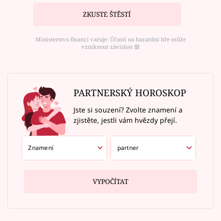
ZKUSTE ŠTĚSTÍ
Ministerstvo financí varuje: Účastí na hazardní hře může
vzniknout závislost ⑱
PARTNERSKÝ HOROSKOP
Jste si souzení? Zvolte znamení a
zjistěte, jestli vám hvězdy přejí.
VYPOČÍTAT