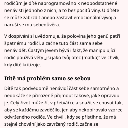
rodičům je dítě naprogramováno k neopodstatněné
nenávisti jednoho z nich, a to bez pocitů viny. U dítěte
se může zabrzdit anebo zastavit emocionální vývoj a
naruší se mu sebedůvěra.
V dospívání si uvědomuje, že polovina jeho genů patří
špatnému rodiči, a začne tuto část sama sebe
nenávidět. Častým jevem bývá i fakt, že manipulující
rodič používá věty „jsi jako tvůj otec (matka)“ ve chvíli,
kdy dítě kritizuje.
Dítě má problém samo se sebou
Dítě tak podvědomě nenávidí část sebe samotného a
nedokáže se přirozeně přijmout takové, jaké opravdu
je. Celý život může žít v přetvářce a snažit se chovat tak,
aby se každému zavděčilo, jen aby nekopírovalo vzorec
odvrženého rodiče. Ve chvíli, kdy se přistihne, že má
stejné chování jako zavržený rodič, začne se