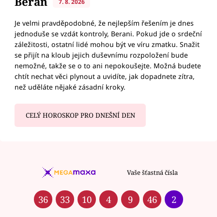
Beran
7. 8. 2026
Je velmi pravděpodobné, že nejlepším řešením je dnes
jednoduše se vzdát kontroly, Berani. Pokud jde o srdeční
záležitosti, ostatní lidé mohou být ve víru zmatku. Snažit
se přijít na kloub jejich duševnímu rozpoložení bude
nemožné, takže se o to ani nepokoušejte. Možná budete
chtít nechat věci plynout a uvidíte, jak dopadnete zítra,
než uděláte nějaké zásadní kroky.
CELÝ HOROSKOP PRO DNEŠNÍ DEN
Vaše šťastná čísla
36
33
10
4
9
46
2