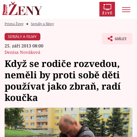
ŽIVĚ
Prima Ženy
■
Seriály a filmy
Trendy:
Polabí
Inspekce
Prostřeno!
AYTO?
SERIÁLY A FILMY
SDÍLET
Módní alarm
Zrádci
Proměny
25. září 2013 08:00
Denisa Nováková
Když se rodiče rozvedou,
neměli by proti sobě děti
Témata
používat jako zbraň, radí
Celebrity
koučka
Vztahy
Seriály