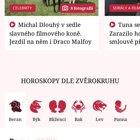
CELEBRITY
SERIÁLY A FIL
8 fotografií
Michal Dlouhý v sedle
Tuna se chtěl vrátit domů.
slavného filmového koně.
Zarazilo ho
Jezdil na něm i Draco Malfoy
smlouvě př
zemřít
HOROSKOPY DLE ZVĚROKRUHU
Beran
Býk
Blíženci
Rak
Lev
Panna
V