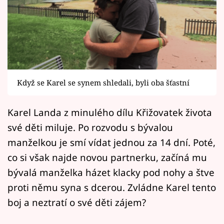
Horoskopy
Sledujte prima+
Filmový festival Karlovy Vary
Pořady
Když se Karel se synem shledali, byli oba šťastní
Mámy sobě
Karel Landa z minulého dílu Křižovatek života
své děti miluje. Po rozvodu s bývalou
Přihlášení
manželkou je smí vídat jednou za 14 dní. Poté,
co si však najde novou partnerku, začíná mu
Sledujte nás
bývalá manželka házet klacky pod nohy a štve
proti němu syna s dcerou. Zvládne Karel tento
boj a neztratí o své děti zájem?