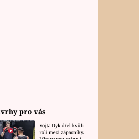
vrhy pro vás
Vojta Dyk dřel kvůli
roli mezi zápasníky.
Minutovou scénu jel