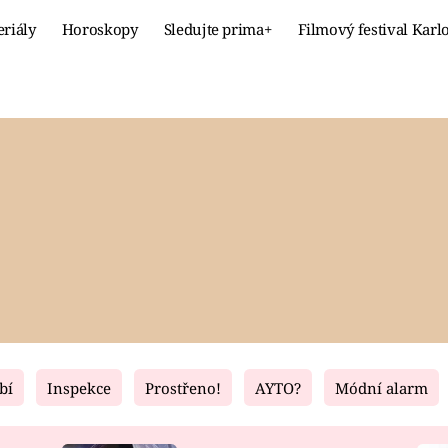
eriály
Horoskopy
Sledujte prima+
Filmový festival Karl
Celebrity
Recept
MÓDA A KRÁSA
HLAVNÍ JÍ
VZTAHY A SEX
SLADKÉ
PRIMA MAMINKA
ZDRAVÉ
bí
Inspekce
Prostřeno!
AYTO?
Módní alarm
Fresh
Living
RECEPTY
BYDLENÍ