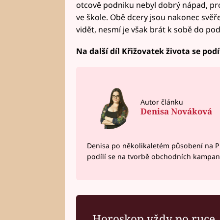
otcově podniku nebyl dobrý nápad, p
ve škole. Obě dcery jsou nakonec svěř
vidět, nesmí je však brát k sobě do pod
Na další díl Křižovatek života se podí
Autor článku
Denisa Nováková
Denisa po několikaletém působení na P
podílí se na tvorbě obchodních kampan
Horoskop vždy po ruce