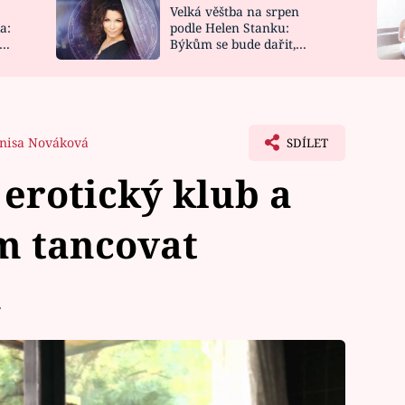
Velká věštba na srpen
NOVINKY
ZAHRADA
a:
podle Helen Stanku:
y
Býkům se bude dařit,
VIDEORECEPTY
DESIGN
Vodnáře čeká jízda
nisa Nováková
SDÍLET
 erotický klub a
m tancovat
u