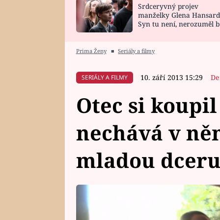
Srdceryvný projev
SNÁŘ
CELEBRITY
manželky Glena Hansard
Syn tu není, nerozuměl b
HOROSKOP NA
VAŘENÍ
tomu, vysvětlila
ROK 2023
Prima Ženy
■
Seriály a filmy
10. září 2013 15:29
De
SERIÁLY A FILMY
Otec si koupil
nechává v ně
mladou dcer