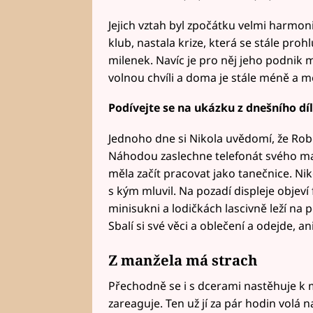
Jejich vztah byl zpočátku velmi harmoni
klub, nastala krize, která se stále prohl
milenek. Navíc je pro něj jeho podnik 
volnou chvíli a doma je stále méně a m
Podívejte se na ukázku z dnešního díl
Jednoho dne si Nikola uvědomí, že Rober
Náhodou zaslechne telefonát svého manž
měla začít pracovat jako tanečnice. Nik
s kým mluvil. Na pozadí displeje objeví
minisukni a lodičkách lascivně leží na 
Sbalí si své věci a oblečení a odejde, a
Z manžela má strach
Přechodně se i s dcerami nastěhuje k 
zareaguje. Ten už jí za pár hodin volá 