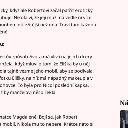
cký, když ale Robertovi začal patřit erotický
ubuje. Nikola ví, že její muž má vedle ní více
mnohem důležitější než ona. Tráví tam každou
éně.
u:
tův způsob života má vliv i na jejich dcery.
ela, když mluví o tom, že Eliška by u něj
ola tajně vezme jeho mobil, aby se podívala,
 fotku Elišky, na níž má nápadný makeup a v
pohovce. To byla pro Nicol poslední kapka.
niž by manželovi něco řekla.
Ná
matce Magdaléně. Bojí se, jak Robert
na mobil. Nikola mu to nebere. Krátce nato si