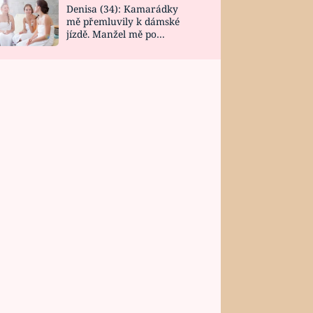
Denisa (34): Kamarádky
mě přemluvily k dámské
jízdě. Manžel mě po
návratu zaskočil