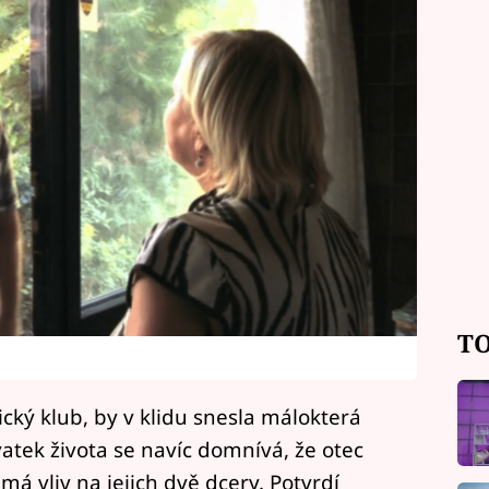
TO
tický klub, by v klidu snesla málokterá
vatek života se navíc domnívá, že otec
á vliv na jejich dvě dcery. Potvrdí