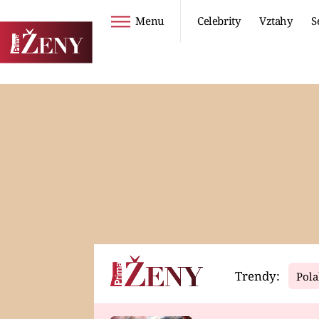
Menu
Celebrity
Vztahy
S
Seriály
Životní styl
ZOO
DIETY A HUBNUTÍ
PROSTŘENO!
CESTOVÁNÍ A
DOVOLENÁ
DUCH
ZDRAVÍ
Trendy:
Pola
Horoskopy
Video
ASTROČLÁNKY
SERIÁLY