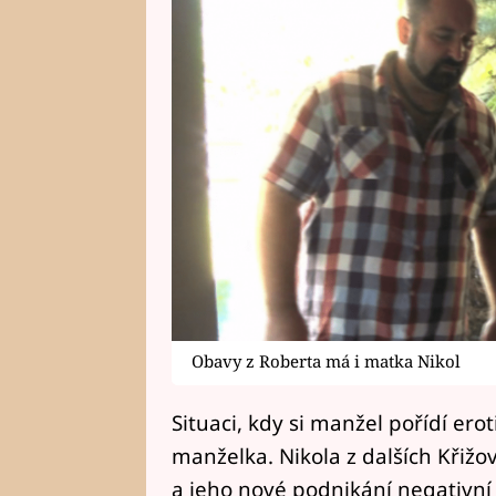
Obavy z Roberta má i matka Nikol
Situaci, kdy si manžel pořídí ero
manželka. Nikola z dalších Křižo
a jeho nové podnikání negativní m