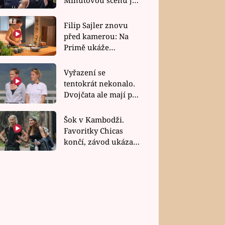
bez dubla
Filip Sajler znovu
před kamerou: Na
Primě ukáže
poctivou kuchyni i
rychlé recepty
Vyřazení se
tentokrát nekonalo.
Dvojčata ale mají po
uzavření třetí etapy
závodu nůž na krku
Šok v Kambodži.
Favoritky Chicas
končí, závod ukázal
svou nejtvrdší tvář