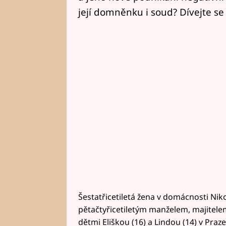
její domněnku i soud? Dívejte se
Šestatřicetiletá žena v domácnosti Nik
pětačtyřicetiletým manželem, majitel
dětmi Eliškou (16) a Lindou (14) v Praz