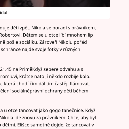
ídal
duje děti zpět. Nikola se poradí s právníkem,
 Robertovi. Dětem se u otce líbí mnohem líp
ě pošle sociálku. Zároveň Nikolu pořád
í schránce najde svoje fotky v různých
ve 21.45 na PriměKdyž sebere odvahu a s
omluví, krátce nato jí někdo rozbije kolo.
, která chodí čím dál tím častěji flámovat.
ělení sociálněprávní ochrany dětí během
ala u otce tancovat jako gogo tanečnice. Když
u. Nikola jde znovu za právníkem. Chce, aby byl
 dětmi. Elišce samotné dojde, že tancovat v