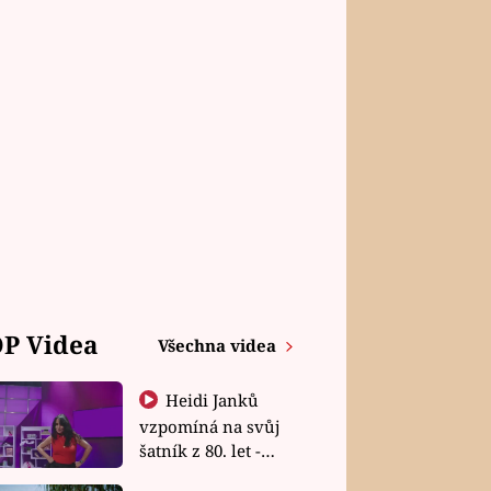
P Videa
Všechna videa
Heidi Janků
vzpomíná na svůj
šatník z 80. let -
Shopaholičky