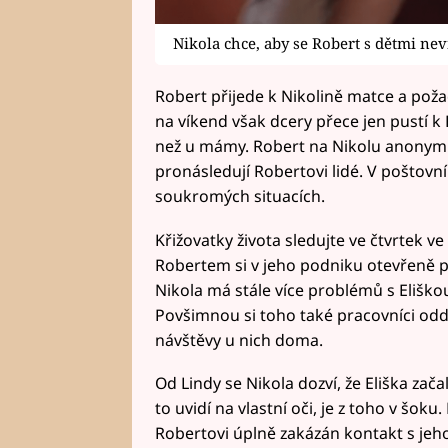
Nikola chce, aby se Robert s dětmi nev
Robert přijede k Nikolině matce a poža
na víkend však dcery přece jen pustí k
než u mámy. Robert na Nikolu anonymn
pronásledují Robertovi lidé. V poštovn
soukromých situacích.
Křižovatky života sledujte ve čtvrtek 
Robertem si v jeho podniku otevřeně pr
Nikola má stále více problémů s Eliškou
Povšimnou si toho také pracovníci odd
návštěvy u nich doma.
Od Lindy se Nikola dozví, že Eliška zač
to uvidí na vlastní oči, je z toho v šok
Robertovi úplně zakázán kontakt s jeho