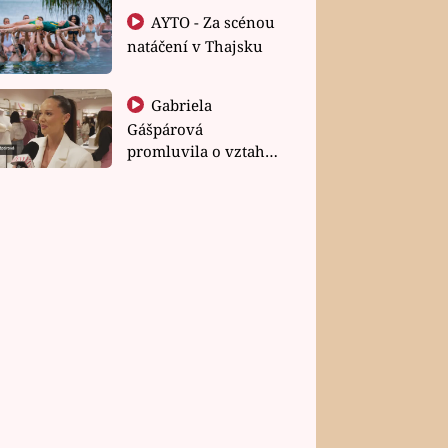
AYTO - Za scénou
natáčení v Thajsku
Gabriela
Gášpárová
promluvila o vztahu
a zakládání rodiny