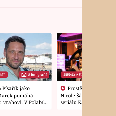
LMY
SERIÁLY A FILMY
8 fotografií
14 f
Prostě si o to řekla! Takhle
Marek pomáhá
Nicole Šáchová získala r
 vrahovi. V Polabí
seriálu Kamarádi
osti