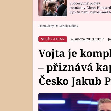
Srdceryvný projev
SNÁŘ
CELEBRITY
manželky Glena Hansard
Syn tu není, nerozuměl b
HOROSKOP NA
VAŘENÍ
tomu, vysvětlila
ROK 2023
Prima Ženy
■
Seriály a filmy
4. února 2019 10:17
J
SERIÁLY A FILMY
Vojta je komp
– přiznává k
Česko Jakub 