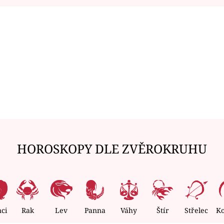
HOROSKOPY DLE ZVĚROKRUHU
nci
Rak
Lev
Panna
Váhy
Štír
Střelec
K