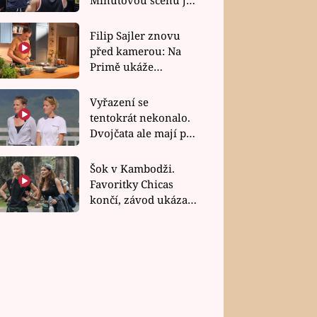
bez dubla
Filip Sajler znovu
před kamerou: Na
Primě ukáže
poctivou kuchyni i
rychlé recepty
Vyřazení se
tentokrát nekonalo.
Dvojčata ale mají po
uzavření třetí etapy
závodu nůž na krku
Šok v Kambodži.
Favoritky Chicas
končí, závod ukázal
svou nejtvrdší tvář