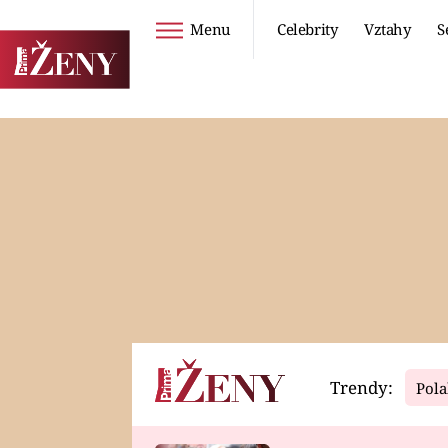
Menu
Celebrity
Vztahy
S
Seriály
Životní styl
ZOO
DIETY A HUBNUTÍ
PROSTŘENO!
CESTOVÁNÍ A
DOVOLENÁ
DUCH
ZDRAVÍ
Trendy:
Pola
Horoskopy
Video
ASTROČLÁNKY
SERIÁLY