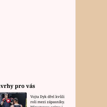
vrhy pro vás
Vojta Dyk dřel kvůli
roli mezi zápasníky.
Minutovou scénu jel