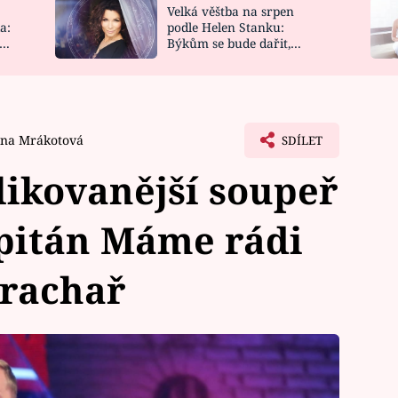
Velká věštba na srpen
NOVINKY
ZAHRADA
a:
podle Helen Stanku:
y
Býkům se bude dařit,
VIDEORECEPTY
DESIGN
Vodnáře čeká jízda
ana Mrákotová
SDÍLET
likovanější soupeř
apitán Máme rádi
Prachař