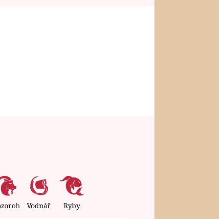
ozoroh
Vodnář
Ryby