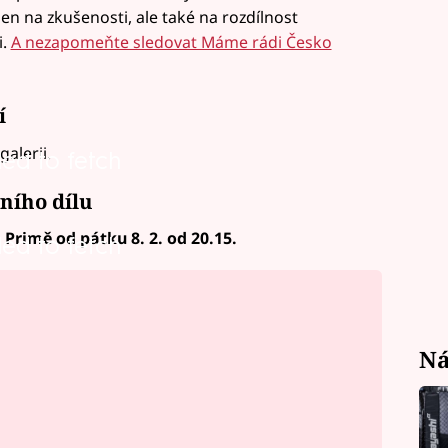
en na zkušenosti, ale také na rozdílnost
i.
A nezapomeňte sledovat Máme rádi Česko
í
alerii.
led to fetch
ního dílu
rimě od pátku 8. 2. od 20.15.
led to fetch
Ná