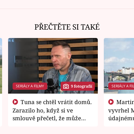
PŘEČTĚTE SI TAKÉ
SERIÁLY A FILMY
SERIÁLY A FI
9 fotografií
Tuna se chtěl vrátit domů.
Martin Písařík jako
Zarazilo ho, když si ve
vyvrhel 
smlouvě přečetl, že může
údajnému
zemřít
je v nemil