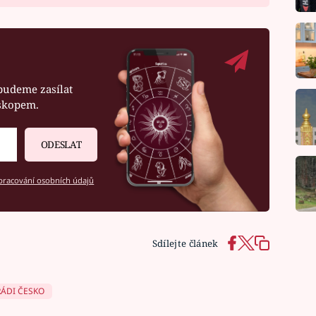
budeme zasílat
oskopem.
ODESLAT
racování osobních údajů
Sdílejte článek
ÁDI ČESKO