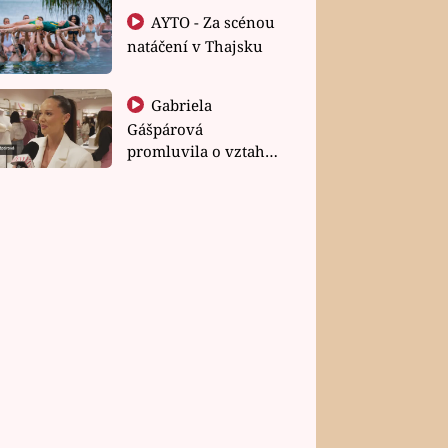
AYTO - Za scénou
natáčení v Thajsku
Gabriela
Gášpárová
promluvila o vztahu
a zakládání rodiny