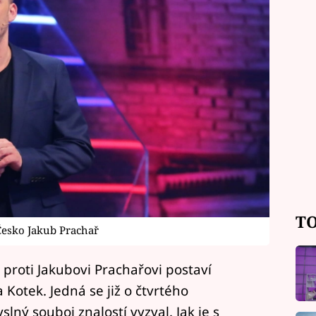
TO
Česko Jakub Prachař
proti Jakubovi Prachařovi postaví
 Kotek. Jedná se již o čtvrtého
ný souboj znalostí vyzval. Jak je s