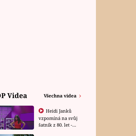
P Videa
Všechna videa
Heidi Janků
vzpomíná na svůj
šatník z 80. let -
Shopaholičky