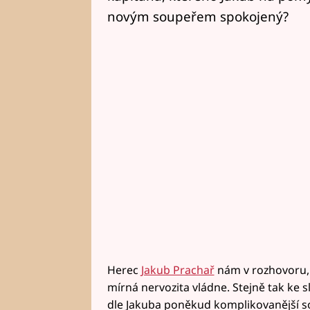
novým soupeřem spokojený?
Herec
Jakub Prachař
nám v rozhovoru, k
mírná nervozita vládne. Stejně tak ke slo
dle Jakuba poněkud komplikovanější so