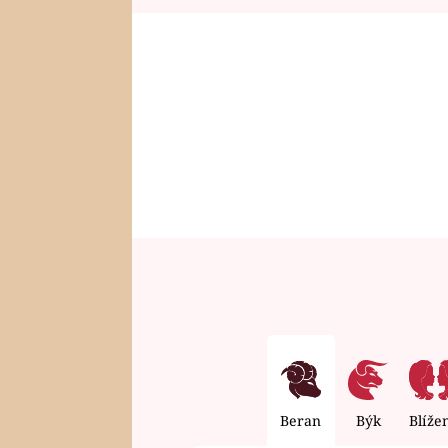
Beran
Býk
Blíže