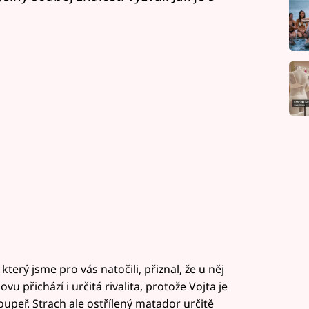
terý jsme pro vás natočili, přiznal, že u něj
vu přichází i určitá rivalita, protože Vojta je
upeř. Strach ale ostřílený matador určitě