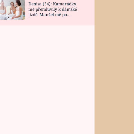
Denisa (34): Kamarádky
mě přemluvily k dámské
jízdě. Manžel mě po
návratu zaskočil