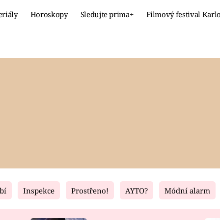
eriály
Horoskopy
Sledujte prima+
Filmový festival Karl
Celebrity
Recept
MÓDA A KRÁSA
HLAVNÍ JÍ
VZTAHY A SEX
SLADKÉ
PRIMA MAMINKA
ZDRAVÉ
bí
Inspekce
Prostřeno!
AYTO?
Módní alarm
Fresh
Living
RECEPTY
BYDLENÍ