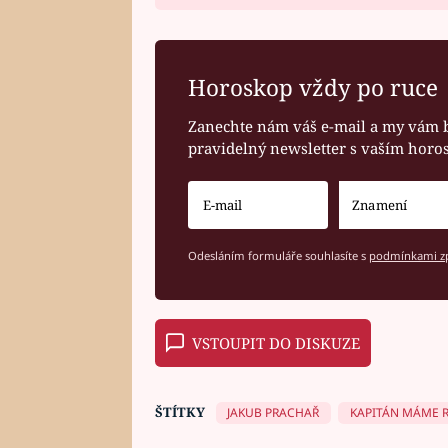
Horoskop vždy po ruce
Zanechte nám váš e-mail a my vám 
pravidelný newsletter s vaším hor
Odesláním formuláře souhlasíte s
podmínkami zp
VSTOUPIT DO DISKUZE
ŠTÍTKY
JAKUB PRACHAŘ
KAPITÁN MÁME R