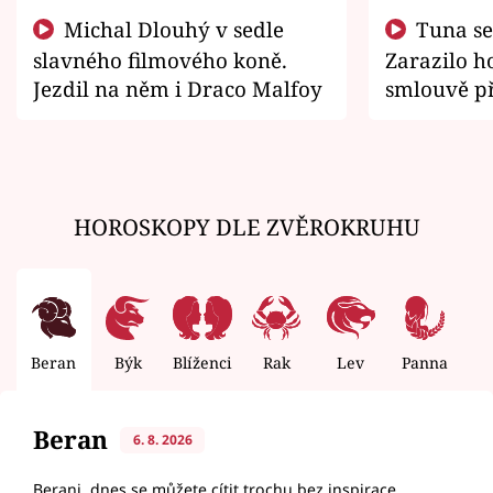
Michal Dlouhý v sedle
Tuna se chtěl vrátit domů.
slavného filmového koně.
Zarazilo ho
Jezdil na něm i Draco Malfoy
smlouvě př
zemřít
HOROSKOPY DLE ZVĚROKRUHU
Beran
Býk
Blíženci
Rak
Lev
Panna
V
Beran
6. 8. 2026
Berani, dnes se můžete cítit trochu bez inspirace.