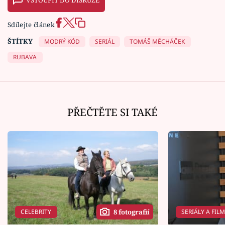
VSTOUPIT DO DISKUZE
Sdílejte článek
ŠTÍTKY
MODRÝ KÓD
SERIÁL
TOMÁŠ MĚCHÁČEK
RUBAVA
PŘEČTĚTE SI TAKÉ
CELEBRITY
SERIÁLY A FIL
8 fotografií