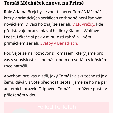
Tomáš Měcháček znovu na Primě
Role Adama Brejchy se zhostil herec Tomáš Měcháček,
který v primáckých seriálech rozhodně není žádným
nováčkem. Diváci ho znají ze seriálu
V.I.P. vraždy,
kde
představuje bratra hlavní hrdinky Klaudie Wolfové
Leoše. Lékaře si pak v minulosti zahrál v jiném
primáckém seriálu
Svatby v Benátkách.
Podívejte se na rozhovor s Tomášem, který jsme pro
vás v souvislosti s jeho nástupem do seriálu v loňském
roce natočili.
Abychom pro vás zjistili, jaký Tomáš ve skutečnosti je a
Failed to fetch
čemu dává v životě přednost, zeptali jsme se ho na pár
anketních otázek. Odpovědi Tomáše si můžete pustit v
přiloženém videu.
Failed to fetch