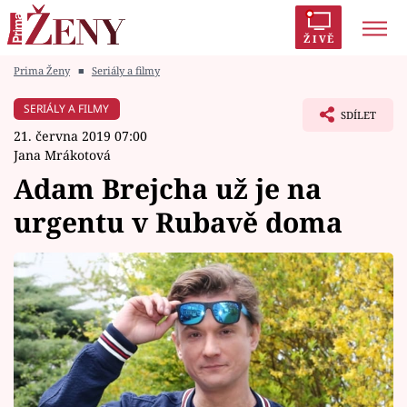
ŽIVĚ
Prima Ženy
■
Seriály a filmy
Trendy:
Polabí
Inspekce
Prostřeno!
AYTO?
SERIÁLY A FILMY
SDÍLET
Módní alarm
Zrádci
Proměny
21. června 2019 07:00
Jana Mrákotová
Adam Brejcha už je na
urgentu v Rubavě doma
Témata
Celebrity
Vztahy
Seriály