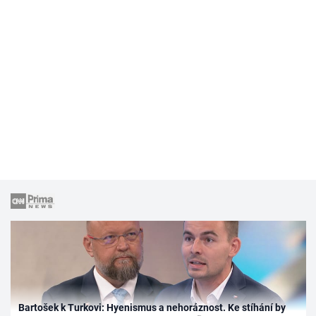
Bartošek k Turkovi: Hyenismus a nehoráznost. Ke stíhání by