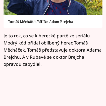
Horoskopy
Sledujte prima+
Tomáš Měcháček/MUDr. Adam Brejcha
Filmový festival Karlovy Vary
Je to rok, co se k herecké partě ze seriálu
Pořady
Modrý kód přidal oblíbený herec Tomáš
Mámy sobě
Měcháček. Tomáš představuje doktora Adama
Brejchu. A v Rubavě se doktor Brejcha
Přihlášení
opravdu zabydlel.
Sledujte nás