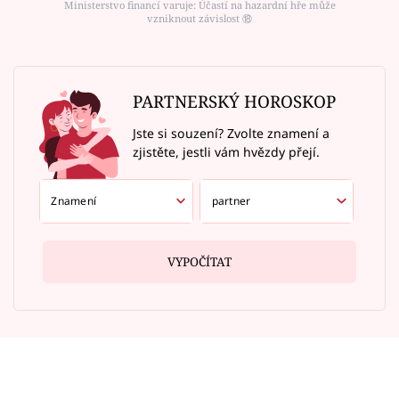
Ministerstvo financí varuje: Účastí na hazardní hře může
vzniknout závislost ⑱
PARTNERSKÝ HOROSKOP
Jste si souzení? Zvolte znamení a
zjistěte, jestli vám hvězdy přejí.
VYPOČÍTAT