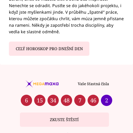
Nenechte se odradit. Pusťte se do jakéhokoli projektu, i
když jste myšlenkami jinde. V průběhu „špatné“ práce,
kterou můžete zpočátku chrlit, vám múza jemně přistane
na rameni. Někdy je zapotřebí trocha disciplíny, aby
vedla ke slastné odměně.
CELÝ HOROSKOP PRO DNEŠNÍ DEN
Vaše šťastná čísla
6
15
34
48
7
46
2
ZKUSTE ŠTĚSTÍ