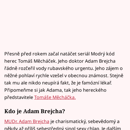
Přesně před rokem začal natáčet seriál Modrý kód
herec Tomáš Měcháček. Jeho doktor Adam Brejcha
řádně rozčeřil vody rubavského urgentu. Jeho zájem o
něžné pohlaví rychle vzešel v obecnou známost. Stejně
tak mu ale nikdo neupírá fakt, že je famózní lékař.
Připomeňme si jak Adama, tak jeho hereckého
představitele
Tomáše Měcháčka.
Kdo je Adam Brejcha?
MUDr. Adam Brejcha
je charismatický, sebevědomý a
někdy až příliš sebestředný singl sexy chlap. Je dalším