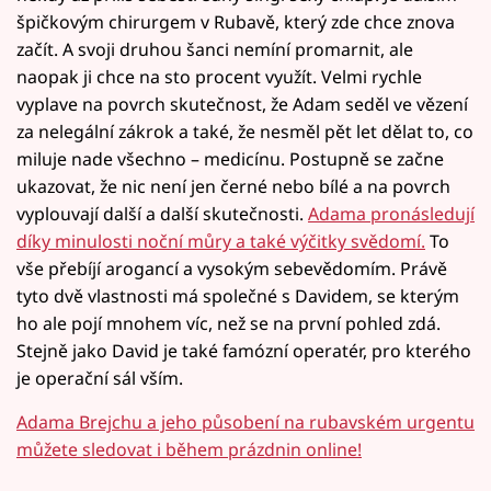
špičkovým chirurgem v Rubavě, který zde chce znova
začít. A svoji druhou šanci nemíní promarnit, ale
naopak ji chce na sto procent využít. Velmi rychle
vyplave na povrch skutečnost, že Adam seděl ve vězení
za nelegální zákrok a také, že nesměl pět let dělat to, co
miluje nade všechno – medicínu. Postupně se začne
ukazovat, že nic není jen černé nebo bílé a na povrch
vyplouvají další a další skutečnosti.
Adama pronásledují
díky minulosti noční můry a také výčitky svědomí.
To
vše přebíjí arogancí a vysokým sebevědomím. Právě
tyto dvě vlastnosti má společné s Davidem, se kterým
ho ale pojí mnohem víc, než se na první pohled zdá.
Stejně jako David je také famózní operatér, pro kterého
je operační sál vším.
Adama Brejchu a jeho působení na rubavském urgentu
můžete sledovat i během prázdnin online!