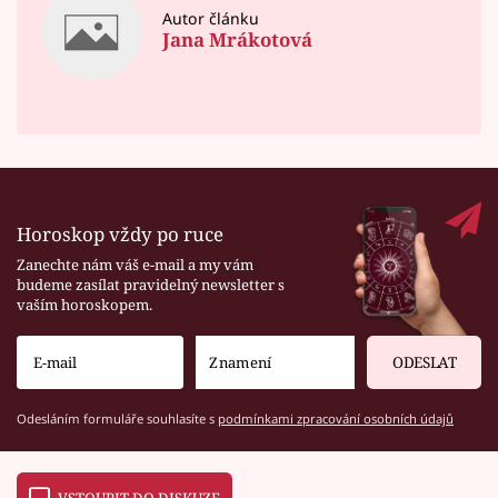
Autor článku
Jana Mrákotová
Horoskop vždy po ruce
Zanechte nám váš e-mail a my vám
budeme zasílat pravidelný newsletter s
vaším horoskopem.
ODESLAT
Odesláním formuláře souhlasíte s
podmínkami zpracování osobních údajů