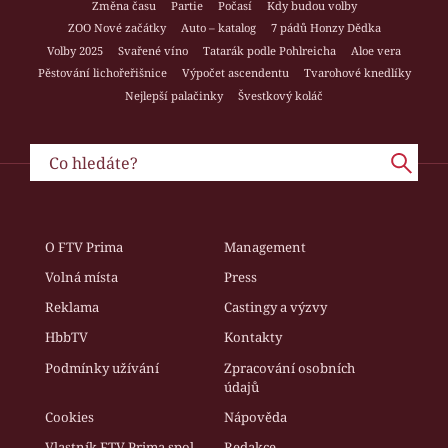
Změna času
Partie
Počasí
Kdy budou volby
ZOO Nové začátky
Auto – katalog
7 pádů Honzy Dědka
Volby 2025
Svařené víno
Tatarák podle Pohlreicha
Aloe vera
Pěstování lichořeřišnice
Výpočet ascendentu
Tvarohové knedlíky
Nejlepší palačinky
Švestkový koláč
O FTV Prima
Management
Volná místa
Press
Reklama
Castingy a výzvy
HbbTV
Kontakty
Podmínky užívání
Zpracování osobních
údajů
Cookies
Nápověda
Vlastník FTV Prima spol.
Redakce