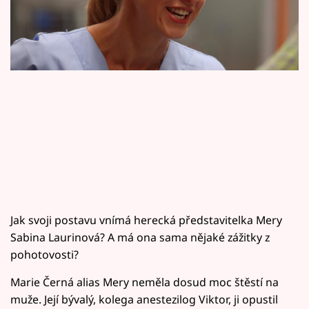
Horoskopy
Sledujte prima+
Filmový festival Karlovy Vary
Pořady
Mámy sobě
Přihlášení
Jak svoji postavu vnímá herecká představitelka Mery
Sledujte nás
Sabina Laurinová? A má ona sama nějaké zážitky z
pohotovosti?
Marie Černá alias Mery neměla dosud moc štěstí na
muže. Její bývalý, kolega anestezilog Viktor, ji opustil