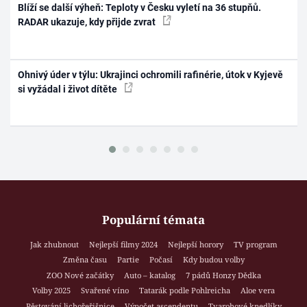
Blíží se další výheň: Teploty v Česku vyletí na 36 stupňů.
RADAR ukazuje, kdy přijde zvrat
Ohnivý úder v týlu: Ukrajinci ochromili rafinérie, útok v Kyjevě
si vyžádal i život dítěte
Populární témata
Jak zhubnout
Nejlepší filmy 2024
Nejlepší horory
TV program
Změna času
Partie
Počasí
Kdy budou volby
ZOO Nové začátky
Auto – katalog
7 pádů Honzy Dědka
Volby 2025
Svařené víno
Tatarák podle Pohlreicha
Aloe vera
Pěstování lichořeřišnice
Výpočet ascendentu
Tvarohové knedlíky