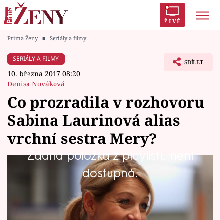
ŽIVĚ
Prima Ženy
■
Seriály a filmy
Trendy:
Polabí
Inspekce
Prostřeno!
AYTO?
SERIÁLY A FILMY
SDÍLET
Módní alarm
Zrádci
Proměny
10. března 2017 08:20
Denisa Nováková
Co prozradila v rozhovoru
Sabina Laurinová alias
Témata
vrchní sestra Mery?
Celebrity
Žádná položka z playlistu není
I když působí Mery křehkým dojmem,
dostupná.
Vztahy
nenechte se zmást! Tahle vrchní sestra si na
Seriály
urgentu umí sjednat pořádek!