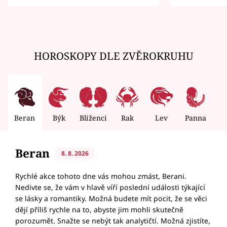
zemřít
HOROSKOPY DLE ZVĚROKRUHU
Beran
Býk
Blíženci
Rak
Lev
Panna
V
Beran
8. 8. 2026
Rychlé akce tohoto dne vás mohou zmást, Berani.
Nedivte se, že vám v hlavě víří poslední události týkající
se lásky a romantiky. Možná budete mít pocit, že se věci
dějí příliš rychle na to, abyste jim mohli skutečně
porozumět. Snažte se nebýt tak analytičtí. Možná zjistíte,