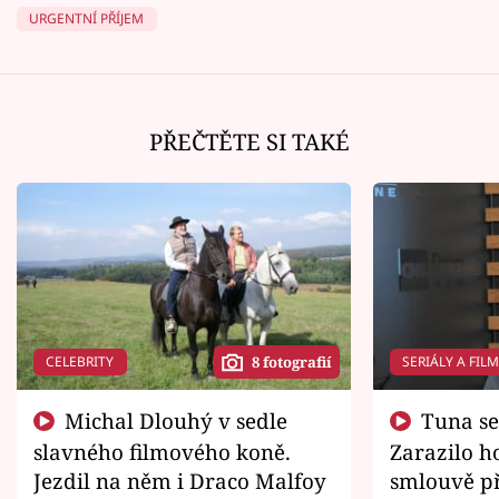
URGENTNÍ PŘÍJEM
PŘEČTĚTE SI TAKÉ
CELEBRITY
SERIÁLY A FIL
8 fotografií
Michal Dlouhý v sedle
Tuna se chtěl vrátit domů.
slavného filmového koně.
Zarazilo ho
Jezdil na něm i Draco Malfoy
smlouvě př