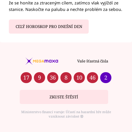
že se honíte za ztraceným cílem, zatímco vlak vyjíždí ze
stanice. Naskočte na palubu a nechte problém za sebou.
CELÝ HOROSKOP PRO DNEŠNÍ DEN
Vaše šťastná čísla
17
9
36
8
10
46
2
ZKUSTE ŠTĚSTÍ
Ministerstvo financí varuje: Účastí na hazardní hře může
vzniknout závislost ⑱