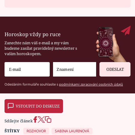
Horoskop vždy po ruce
Zanechte nám váš e-mail a my vám
budeme zasílat pravidelný newsletter s
vaším horoskopem.
ODESLAT
Odesláním formuláře souhlasíte s
podmínkami zpracování osobních údajů
VSTOUPIT DO DISKUZE
Sdílejte článek
ŠTÍTKY
ROZHOVOR
SABINA LAURINOVÁ