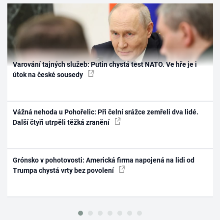
Varování tajných služeb: Putin chystá test NATO. Ve hře je i
útok na české sousedy
Vážná nehoda u Pohořelic: Při čelní srážce zemřeli dva lidé.
Další čtyři utrpěli těžká zranění
Grónsko v pohotovosti: Americká firma napojená na lidi od
Trumpa chystá vrty bez povolení