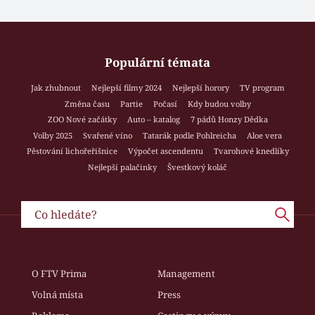
Populární témata
Jak zhubnout
Nejlepší filmy 2024
Nejlepší horory
TV program
Změna času
Partie
Počasí
Kdy budou volby
ZOO Nové začátky
Auto – katalog
7 pádů Honzy Dědka
Volby 2025
Svařené víno
Tatarák podle Pohlreicha
Aloe vera
Pěstování lichořeřišnice
Výpočet ascendentu
Tvarohové knedlíky
Nejlepší palačinky
Švestkový koláč
O FTV Prima
Management
Volná místa
Press