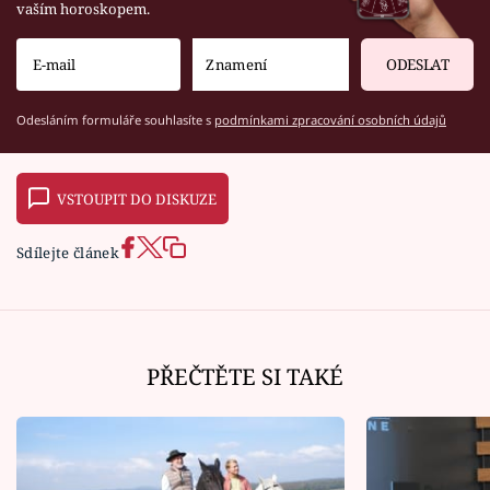
vaším horoskopem.
ODESLAT
Odesláním formuláře souhlasíte s
podmínkami zpracování osobních údajů
VSTOUPIT DO DISKUZE
Sdílejte článek
PŘEČTĚTE SI TAKÉ