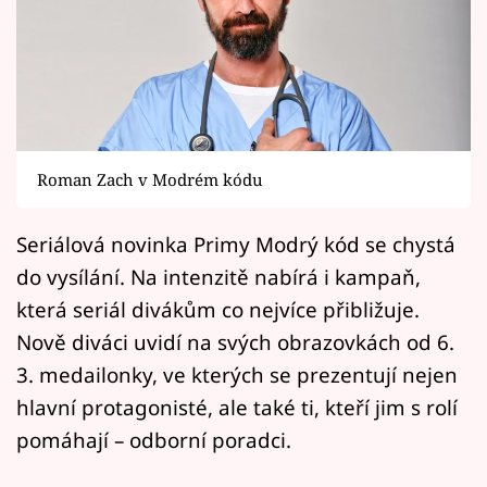
Horoskopy
Sledujte prima+
Filmový festival Karlovy Vary
Pořady
Roman Zach v Modrém kódu
Mámy sobě
Seriálová novinka Primy Modrý kód se chystá
do vysílání. Na intenzitě nabírá i kampaň,
Přihlášení
která seriál divákům co nejvíce přibližuje.
Nově diváci uvidí na svých obrazovkách od 6.
Sledujte nás
3. medailonky, ve kterých se prezentují nejen
hlavní protagonisté, ale také ti, kteří jim s rolí
pomáhají – odborní poradci.