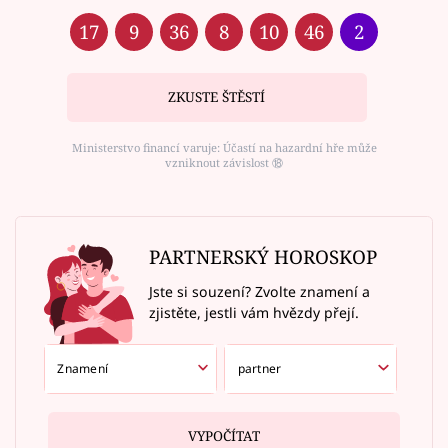
17
9
36
8
10
46
2
ZKUSTE ŠTĚSTÍ
Ministerstvo financí varuje: Účastí na hazardní hře může
vzniknout závislost ⑱
PARTNERSKÝ HOROSKOP
Jste si souzení? Zvolte znamení a
zjistěte, jestli vám hvězdy přejí.
VYPOČÍTAT