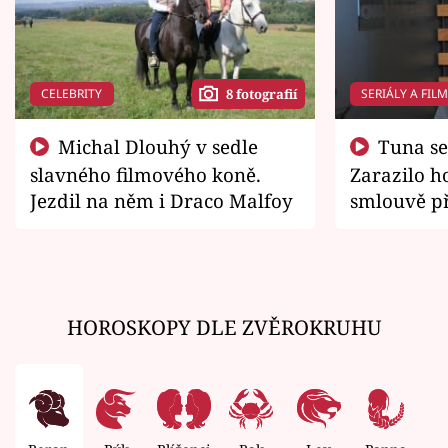
CELEBRITY
SERIÁLY A FIL
8 fotografií
Michal Dlouhý v sedle
Tuna se chtěl vrátit domů.
slavného filmového koně.
Zarazilo ho
Jezdil na něm i Draco Malfoy
smlouvě př
zemřít
HOROSKOPY DLE ZVĚROKRUHU