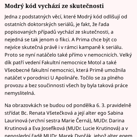
Modrý kód vychází ze skutečnosti
Jedna z podstatných věcí, které Modrý kód odlišují od
ostatních doktorských seriálů, je fakt, že řada
popisovaných případů vychází ze skutečnosti, a
nejedná se tak jenom o fikci. A Prima chce být co
nejvíce skutečná právě i v rámci kampaně k seriálu.
Proto se nyní natáčelo také přímo v nemocnicích. Velký
dík patří vedení Fakultní nemocnice Motol a také
Všeobecné fakultní nemocnici, která Primě umožnila
natáčet v porodnici U Apolináře. Točilo se za plného
provozu a bez součinnosti všech by byla taková práce
nemyslitelná.
Na obrazovkách se budou od pondělka 6. 3. pravidelně
střídat Bc. Renata Všetečková a její alter ego Sabina
Laurinová (vrchní sestra Marie Černá), MUDr. Darina
Krutinová a Eva Josefíková (MUDr. Lucie Krutinová) a v
neposlední řadě MUDr. Marek Dvořák, jehož alter egem