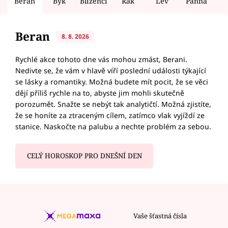
Beran
Býk
Blíženci
Rak
Lev
Panna
V
Beran
8. 8. 2026
Rychlé akce tohoto dne vás mohou zmást, Berani.
Nedivte se, že vám v hlavě víří poslední události týkající
se lásky a romantiky. Možná budete mít pocit, že se věci
dějí příliš rychle na to, abyste jim mohli skutečně
porozumět. Snažte se nebýt tak analytičtí. Možná zjistíte,
že se honíte za ztraceným cílem, zatímco vlak vyjíždí ze
stanice. Naskočte na palubu a nechte problém za sebou.
CELÝ HOROSKOP PRO DNEŠNÍ DEN
Vaše šťastná čísla