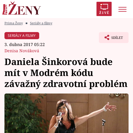
ŽIVĚ
Prima Ženy
■
Seriály a filmy
Trendy:
Polabí
Inspekce
Prostřeno!
AYTO?
SERIÁLY A FILMY
SDÍLET
Módní alarm
Zrádci
Proměny
3. dubna 2017 05:22
Denisa Nováková
Daniela Šinkorová bude
mít v Modrém kódu
Témata
závažný zdravotní problém
Celebrity
Vztahy
Seriály