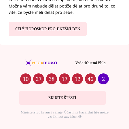
Možná vám nebude dělat potíže dělat pro druhé to, co
víte, že byste měli dělat pro sebe.
CELÝ HOROSKOP PRO DNEŠNÍ DEN
Vaše šťastná čísla
10
27
38
17
12
46
2
ZKUSTE ŠTĚSTÍ
Ministerstvo financí varuje: Účastí na hazardní hře může
vzniknout závislost ⑱