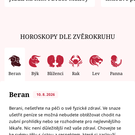
zemřít
HOROSKOPY DLE ZVĚROKRUHU
Beran
Býk
Blíženci
Rak
Lev
Panna
V
Beran
10. 8. 2026
Berani, nešetřete na péči o své fyzické zdraví. Ve snaze
ušetřit peníze se možná nebudete obtěžovat chodit na
zubní prohlídky nebo se rozhodnete pro nejlevnějšího
lékaře. Nic není důležitější než vaše zdraví. Chovejte se
ke svému tělu s úctou a respektem, které si zaslouží.