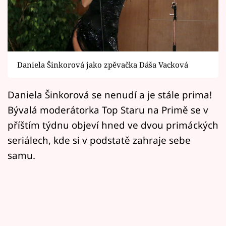
Horoskopy
Sledujte prima+
Filmový festival Karlovy Vary
Daniela Šinkorová jako zpěvačka Dáša Vacková
Pořady
Daniela Šinkorová se nenudí a je stále prima!
Mámy sobě
Bývalá moderátorka Top Staru na Primě se v
příštím týdnu objeví hned ve dvou primáckých
Přihlášení
seriálech, kde si v podstatě zahraje sebe
samu.
Sledujte nás