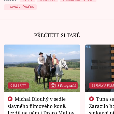
SLAVNÁ ZPĚVAČKA
PŘEČTĚTE SI TAKÉ
CELEBRITY
SERIÁLY A FIL
8 fotografií
Michal Dlouhý v sedle
Tuna se chtěl vrátit domů.
slavného filmového koně.
Zarazilo ho
Jezdil na něm i Draco Malfoy
smlouvě př