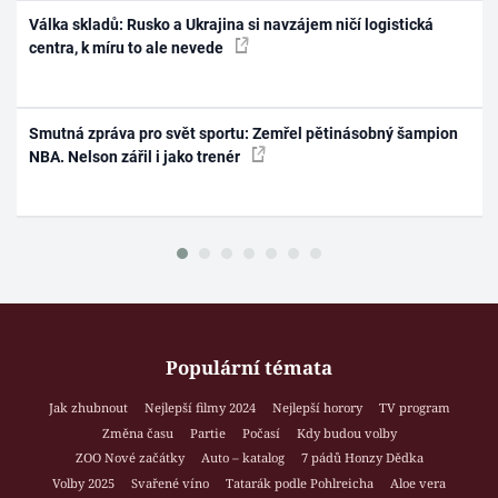
Válka skladů: Rusko a Ukrajina si navzájem ničí logistická
centra, k míru to ale nevede
Smutná zpráva pro svět sportu: Zemřel pětinásobný šampion
NBA. Nelson zářil i jako trenér
Populární témata
Jak zhubnout
Nejlepší filmy 2024
Nejlepší horory
TV program
Změna času
Partie
Počasí
Kdy budou volby
ZOO Nové začátky
Auto – katalog
7 pádů Honzy Dědka
Volby 2025
Svařené víno
Tatarák podle Pohlreicha
Aloe vera