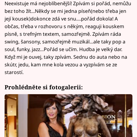
Neexistuje má nejoblíbenější! Zpívám si pořád, nemůžu
bez toho žít...Někdy se mi jedna píseň(nebo třeba jen
její kousek)dokonce zdá ve snu....pořád dokola! A
občas, třeba v rozhovoru s někým, reaguji kouskem
písně, s trefným textem, samozřejmě. Zpívám ráda
swing, šansony, samozřejmě muzikál...ale taky pop a
soul, funky, jazz...Pořád se učím. Hudba je velký dar.
Když mi je ouvej, taky zpívám. Sednu do auta nebo na
skútr, jedu, kam mne kola vezou a vyzpívám se ze
starostí.
Prohlédněte si fotogalerii: