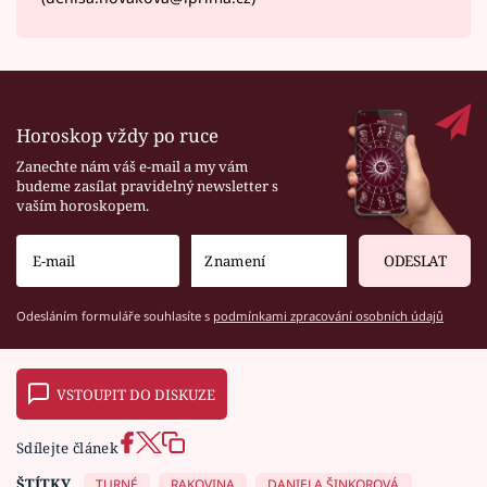
Horoskop vždy po ruce
Zanechte nám váš e-mail a my vám
budeme zasílat pravidelný newsletter s
vaším horoskopem.
ODESLAT
Odesláním formuláře souhlasíte s
podmínkami zpracování osobních údajů
VSTOUPIT DO DISKUZE
Sdílejte článek
ŠTÍTKY
TURNÉ
RAKOVINA
DANIELA ŠINKOROVÁ