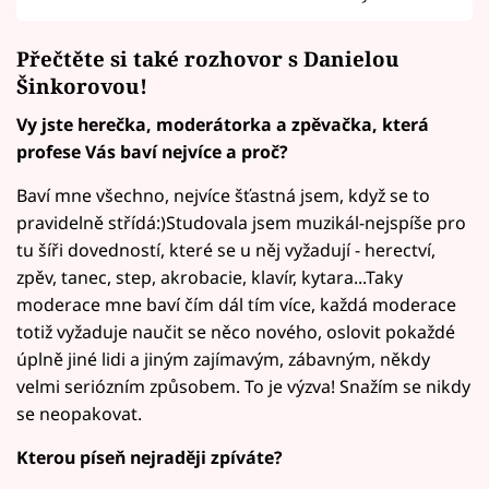
Přečtěte si také rozhovor s Danielou
Šinkorovou!
Vy jste herečka, moderátorka a zpěvačka, která
profese Vás baví nejvíce a proč?
Baví mne všechno, nejvíce šťastná jsem, když se to
pravidelně střídá:)Studovala jsem muzikál-nejspíše pro
tu šíři dovedností, které se u něj vyžadují - herectví,
zpěv, tanec, step, akrobacie, klavír, kytara...Taky
moderace mne baví čím dál tím více, každá moderace
totiž vyžaduje naučit se něco nového, oslovit pokaždé
úplně jiné lidi a jiným zajímavým, zábavným, někdy
velmi seriózním způsobem. To je výzva! Snažím se nikdy
se neopakovat.
Kterou píseň nejraději zpíváte?