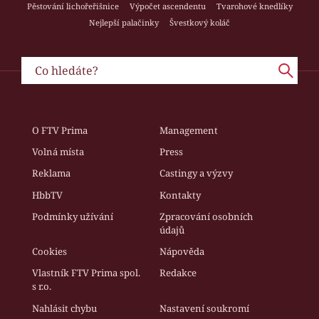
Pěstování lichořeřišnice
Výpočet ascendentu
Tvarohové knedlíky
Nejlepší palačinky
Švestkový koláč
O FTV Prima
Management
Volná místa
Press
Reklama
Castingy a výzvy
HbbTV
Kontakty
Podmínky užívání
Zpracování osobních
údajů
Cookies
Nápověda
Vlastník FTV Prima spol.
Redakce
s r.o.
Nahlásit chybu
Nastavení soukromí