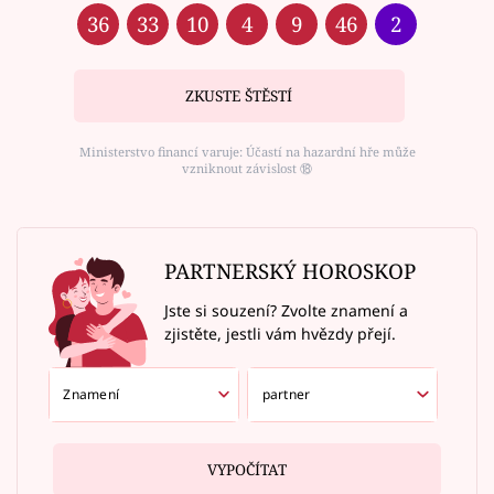
36
33
10
4
9
46
2
ZKUSTE ŠTĚSTÍ
Ministerstvo financí varuje: Účastí na hazardní hře může
vzniknout závislost ⑱
PARTNERSKÝ HOROSKOP
Jste si souzení? Zvolte znamení a
zjistěte, jestli vám hvězdy přejí.
VYPOČÍTAT