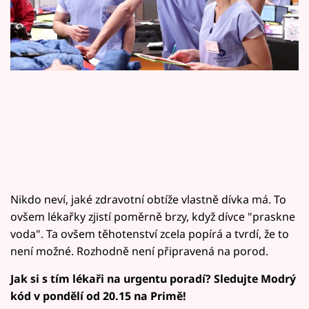
Horoskopy
Sledujte prima+
Filmový festival Karlovy Vary
Pořady
Mámy sobě
Přihlášení
Nikdo neví, jaké zdravotní obtíže vlastně dívka má. To
ovšem lékařky zjistí poměrně brzy, když dívce "praskne
Sledujte nás
voda". Ta ovšem těhotenství zcela popírá a tvrdí, že to
není možné. Rozhodně není připravená na porod.
Jak si s tím lékaři na urgentu poradí? Sledujte Modrý
kód v pondělí od 20.15 na Primě!