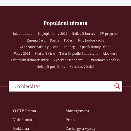
Populární témata
Jak zhubnout
Nejlepší filmy 2024
Nejlepší horory
TV program
Změna času
Partie
Počasí
Kdy budou volby
ZOO Nové začátky
Auto – katalog
7 pádů Honzy Dědka
Volby 2025
Svařené víno
Tatarák podle Pohlreicha
Aloe vera
Pěstování lichořeřišnice
Výpočet ascendentu
Tvarohové knedlíky
Nejlepší palačinky
Švestkový koláč
O FTV Prima
Management
Volná místa
Press
Reklama
Castingy a výzvy