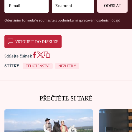
ODESLAT
Odesláním formuláře souhlasíte s
podmínkami zpracování osobních údajů
VSTOUPIT DO DISKUZE
Sdílejte článek
ŠTÍTKY
TĚHOTENSTVÍ
NEZLETILÝ
PŘEČTĚTE SI TAKÉ