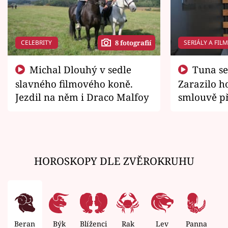
CELEBRITY
SERIÁLY A FIL
8 fotografií
Michal Dlouhý v sedle
Tuna se chtěl vrátit domů.
slavného filmového koně.
Zarazilo ho
Jezdil na něm i Draco Malfoy
smlouvě př
zemřít
HOROSKOPY DLE ZVĚROKRUHU
Beran
Býk
Blíženci
Rak
Lev
Panna
V