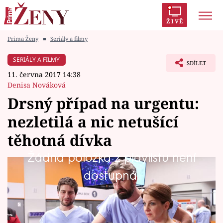
ŽIVĚ
Prima Ženy
■
Seriály a filmy
Trendy:
Polabí
Inspekce
Prostřeno!
AYTO?
SERIÁLY A FILMY
SDÍLET
Módní alarm
Zrádci
Proměny
11. června 2017 14:38
Denisa Nováková
Drsný případ na urgentu:
nezletilá a nic netušící
Témata
těhotná dívka
Celebrity
Žádná položka z playlistu není
Na urgent přivážejí mladou dívku s velkými
dostupná.
Vztahy
bolestmi břicha a zad.
Seriály