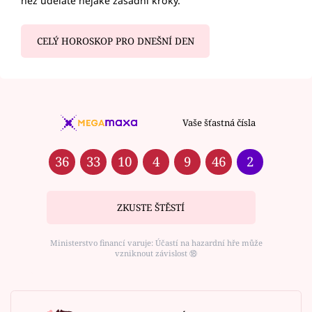
než uděláte nějaké zásadní kroky.
CELÝ HOROSKOP PRO DNEŠNÍ DEN
Vaše šťastná čísla
36
33
10
4
9
46
2
ZKUSTE ŠTĚSTÍ
Ministerstvo financí varuje: Účastí na hazardní hře může
vzniknout závislost ⑱