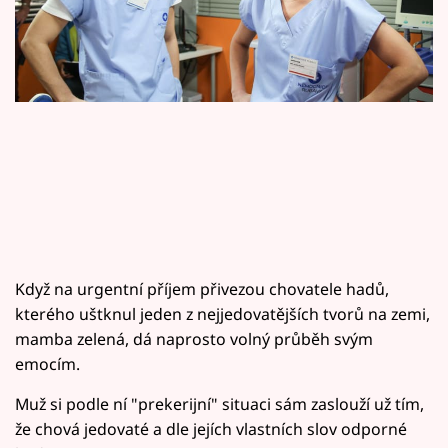
Horoskopy
Sledujte prima+
Filmový festival Karlovy Vary
Pořady
Mámy sobě
Přihlášení
Když na urgentní příjem přivezou chovatele hadů,
kterého uštknul jeden z nejjedovatějších tvorů na zemi,
Sledujte nás
mamba zelená, dá naprosto volný průběh svým
emocím.
Muž si podle ní "prekerijní" situaci sám zaslouží už tím,
že chová jedovaté a dle jejích vlastních slov odporné