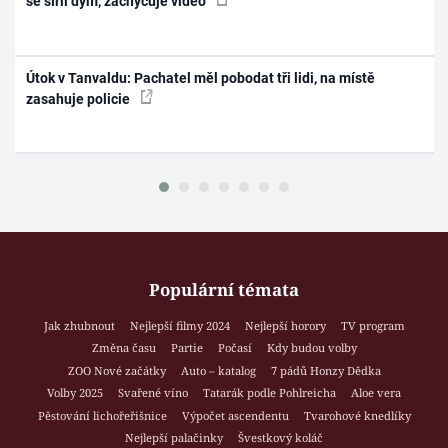
se šířil dým, zachycuje video
Útok v Tanvaldu: Pachatel měl pobodat tři lidi, na místě
zasahuje policie
Populární témata
Jak zhubnout
Nejlepší filmy 2024
Nejlepší horory
TV program
Změna času
Partie
Počasí
Kdy budou volby
ZOO Nové začátky
Auto – katalog
7 pádů Honzy Dědka
Volby 2025
Svařené víno
Tatarák podle Pohlreicha
Aloe vera
Pěstování lichořeřišnice
Výpočet ascendentu
Tvarohové knedlíky
Nejlepší palačinky
Švestkový koláč