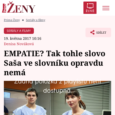
ŽIVĚ
Prima Ženy
■
Seriály a filmy
Trendy:
Polabí
Inspekce
Prostřeno!
AYTO?
SERIÁLY A FILMY
SDÍLET
Módní alarm
Zrádci
Proměny
19. května 2017 10:16
Denisa Nováková
EMPATIE? Tak tohle slovo
Saša ve slovníku opravdu
Témata
nemá
Celebrity
Žádná položka z playlistu není
Ač je Saša lékařka, obyčejný lidský soucit nebo
dostupná.
Vztahy
empatie jí vůbec nic neříká.
Seriály