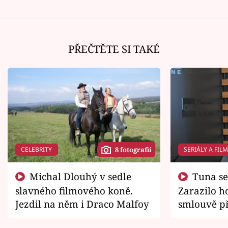
PŘEČTĚTE SI TAKÉ
CELEBRITY
SERIÁLY A FIL
8 fotografií
Michal Dlouhý v sedle
Tuna se chtěl vrátit domů.
slavného filmového koně.
Zarazilo ho
Jezdil na něm i Draco Malfoy
smlouvě př
zemřít