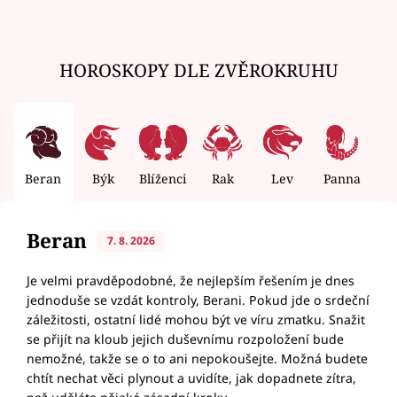
HOROSKOPY DLE ZVĚROKRUHU
Beran
Býk
Blíženci
Rak
Lev
Panna
V
Beran
7. 8. 2026
Je velmi pravděpodobné, že nejlepším řešením je dnes
jednoduše se vzdát kontroly, Berani. Pokud jde o srdeční
záležitosti, ostatní lidé mohou být ve víru zmatku. Snažit
se přijít na kloub jejich duševnímu rozpoložení bude
nemožné, takže se o to ani nepokoušejte. Možná budete
chtít nechat věci plynout a uvidíte, jak dopadnete zítra,