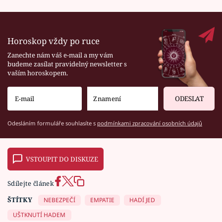
Horoskop vždy po ruce
Zanechte nám váš e-mail a my vám
budeme zasílat pravidelný newsletter s
vaším horoskopem.
ODESLAT
Odesláním formuláře souhlasíte s
podmínkami zpracování osobních údajů
VSTOUPIT DO DISKUZE
Sdílejte článek
ŠTÍTKY
NEBEZPEČÍ
EMPATIE
HADÍ JED
UŠTKNUTÍ HADEM