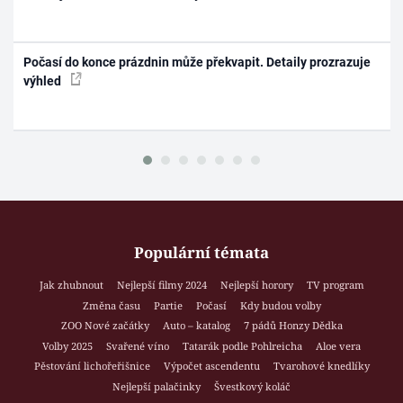
Počasí do konce prázdnin může překvapit. Detaily prozrazuje
výhled
Populární témata
Jak zhubnout
Nejlepší filmy 2024
Nejlepší horory
TV program
Změna času
Partie
Počasí
Kdy budou volby
ZOO Nové začátky
Auto – katalog
7 pádů Honzy Dědka
Volby 2025
Svařené víno
Tatarák podle Pohlreicha
Aloe vera
Pěstování lichořeřišnice
Výpočet ascendentu
Tvarohové knedlíky
Nejlepší palačinky
Švestkový koláč