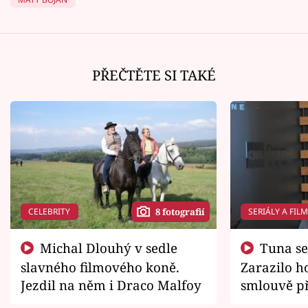
PŘEČTĚTE SI TAKÉ
CELEBRITY
SERIÁLY A FIL
8 fotografií
Michal Dlouhý v sedle
Tuna se chtěl vrátit domů.
slavného filmového koně.
Zarazilo ho
Jezdil na něm i Draco Malfoy
smlouvě př
zemřít