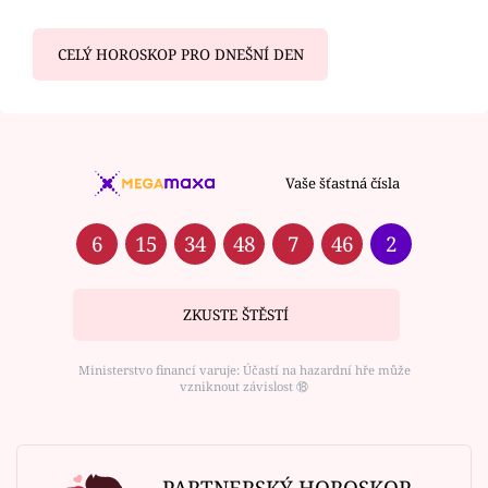
CELÝ HOROSKOP PRO DNEŠNÍ DEN
Vaše šťastná čísla
6
15
34
48
7
46
2
ZKUSTE ŠTĚSTÍ
Ministerstvo financí varuje: Účastí na hazardní hře může
vzniknout závislost ⑱
PARTNERSKÝ HOROSKOP