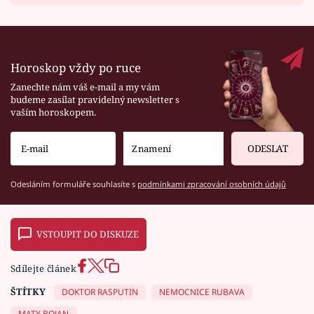
Horoskop vždy po ruce
Zanechte nám váš e-mail a my vám
budeme zasílat pravidelný newsletter s
vaším horoskopem.
ODESLAT
Odesláním formuláře souhlasíte s
podmínkami zpracování osobních údajů
VSTOUPIT DO DISKUZE
Sdílejte článek
ŠTÍTKY
DOKTOR RASPUTIN
NEMOCNICE RUBAVA
MATY BOJAN