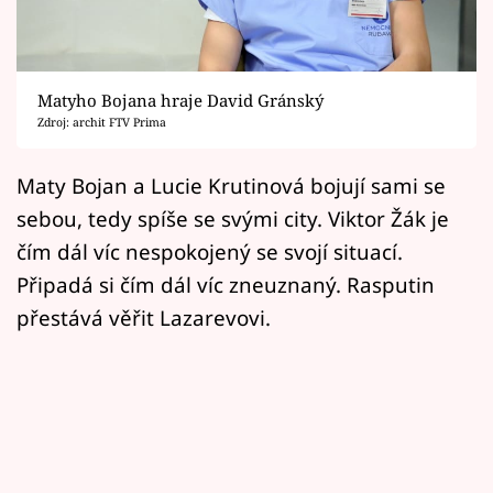
Horoskopy
Sledujte prima+
Matyho Bojana hraje David Gránský
Filmový festival Karlovy Vary
Zdroj: archit FTV Prima
Pořady
Maty Bojan a Lucie Krutinová bojují sami se
sebou, tedy spíše se svými city. Viktor Žák je
Mámy sobě
čím dál víc nespokojený se svojí situací.
Připadá si čím dál víc zneuznaný. Rasputin
Přihlášení
přestává věřit Lazarevovi.
Sledujte nás