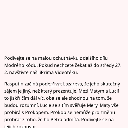
Podívejte se na malou ochutnávku z dalšího dílu
Modrého kódu. Pokud nechcete čekat až do středy 27.
2. navštivte naši iPrima Videotéku.
Rasputin začíná podezřívat Lazareva, že jeho skutečný
Failed to fetch
zájem je jiný, než který prezentuje. Mezi Matym a Lucií
to jiskří čím dál víc, oba se ale shodnou na tom, že
budou rozumní. Lucie se s tím svěřuje Mery. Maty vše
probírá s Prokopem. Prokop se nemůže pro změnu
probrat z toho, že ho Petra odmítá. Podívejte se na
jejich rozhovor.