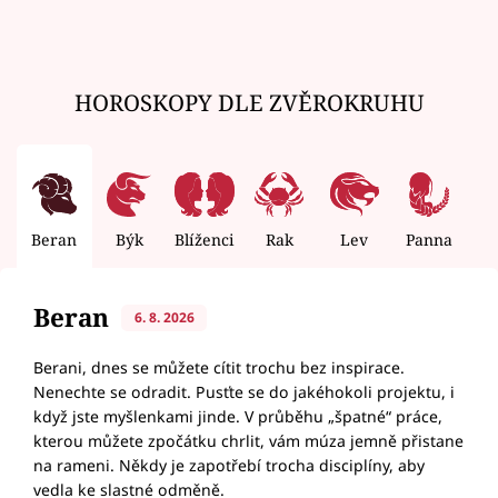
HOROSKOPY DLE ZVĚROKRUHU
Beran
Býk
Blíženci
Rak
Lev
Panna
V
Beran
6. 8. 2026
Berani, dnes se můžete cítit trochu bez inspirace.
Nenechte se odradit. Pusťte se do jakéhokoli projektu, i
když jste myšlenkami jinde. V průběhu „špatné“ práce,
kterou můžete zpočátku chrlit, vám múza jemně přistane
na rameni. Někdy je zapotřebí trocha disciplíny, aby
vedla ke slastné odměně.