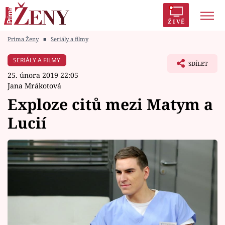
ŽIVĚ
Prima Ženy
■
Seriály a filmy
Trendy:
Polabí
Inspekce
Prostřeno!
AYTO?
SERIÁLY A FILMY
SDÍLET
Módní alarm
Zrádci
Proměny
25. února 2019 22:05
Jana Mrákotová
Exploze citů mezi Matym a
Lucií
Témata
Celebrity
Vztahy
Seriály