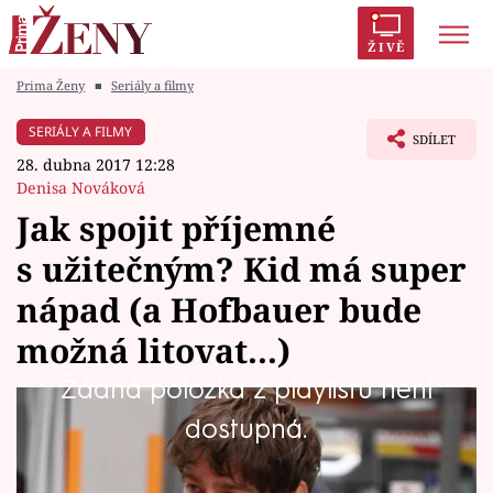
ŽIVĚ
Prima Ženy
■
Seriály a filmy
Trendy:
Polabí
Inspekce
Prostřeno!
AYTO?
SERIÁLY A FILMY
SDÍLET
Módní alarm
Zrádci
Proměny
28. dubna 2017 12:28
Denisa Nováková
Jak spojit příjemné
s užitečným? Kid má super
Témata
nápad (a Hofbauer bude
Celebrity
možná litovat...)
Žádná položka z playlistu není
Vztahy
Rubava, to je bohem zapomenutý kraj plný
dostupná.
Seriály
sociálně vyloučených jedinců. Jedním z nich je
i Kid, malý kluk ze sídliště, který si tak oblíbil