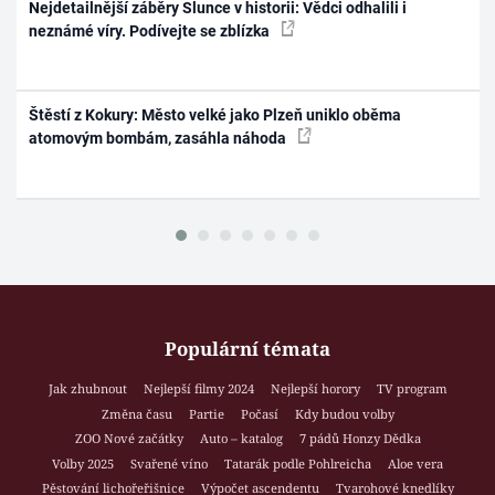
Nejdetailnější záběry Slunce v historii: Vědci odhalili i
neznámé víry. Podívejte se zblízka
Štěstí z Kokury: Město velké jako Plzeň uniklo oběma
atomovým bombám, zasáhla náhoda
Populární témata
Jak zhubnout
Nejlepší filmy 2024
Nejlepší horory
TV program
Změna času
Partie
Počasí
Kdy budou volby
ZOO Nové začátky
Auto – katalog
7 pádů Honzy Dědka
Volby 2025
Svařené víno
Tatarák podle Pohlreicha
Aloe vera
Pěstování lichořeřišnice
Výpočet ascendentu
Tvarohové knedlíky