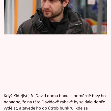
Horoskopy
Davida Hofbauera.
Sledujte prima+
Filmový festival Karlovy Vary
Pořady
Mámy sobě
Přihlášení
Sledujte nás
Když Kid zjistí, že David doma boxuje, poměrně brzy ho
napadne, že na této Davidově zábavě by se dalo dobře
vydělat, a zavede ho do útrob bunkru, kde se