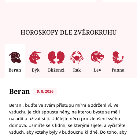
zemřít
HOROSKOPY DLE ZVĚROKRUHU
Beran
Býk
Blíženci
Rak
Lev
Panna
V
Beran
9. 8. 2026
Berani, buďte ve svém přístupu mírní a zdrženliví. Ve
vzduchu je cítit spousta něhy, na kterou byste se měli
naladit a užívat si ji. Udělejte něco pro zlepšení svého
domova. Usmiřte se s lidmi, se kterými žijete, a vyčistěte
vzduch, aby vztahy byly v budoucnu klidné. Do toho, aby