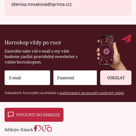
(denisa.novakova@iprima.cz)
Horoskop vždy po ruce
Zanechte nám váš e-mail a my vám
budeme zasílat pravidelný newsletter s
vaším horoskopem.
ODESLAT
Odesláním formuláře souhlasíte s
podmínkami zpracování osobních údajů
VSTOUPIT DO DISKUZE
Sdílejte článek