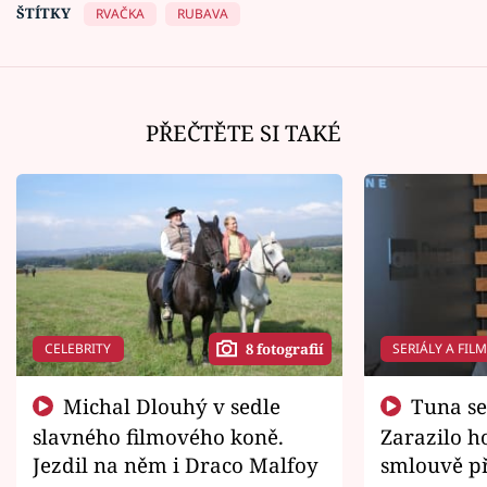
ŠTÍTKY
RVAČKA
RUBAVA
PŘEČTĚTE SI TAKÉ
CELEBRITY
SERIÁLY A FIL
8 fotografií
Michal Dlouhý v sedle
Tuna se chtěl vrátit domů.
slavného filmového koně.
Zarazilo ho
Jezdil na něm i Draco Malfoy
smlouvě př