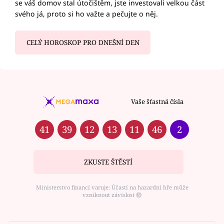
se váš domov stal útočištěm, jste investovali velkou část
svého já, proto si ho važte a pečujte o něj.
CELÝ HOROSKOP PRO DNEŠNÍ DEN
Vaše šťastná čísla
41
39
12
13
11
46
2
ZKUSTE ŠTĚSTÍ
Ministerstvo financí varuje: Účastí na hazardní hře může
vzniknout závislost ⑱