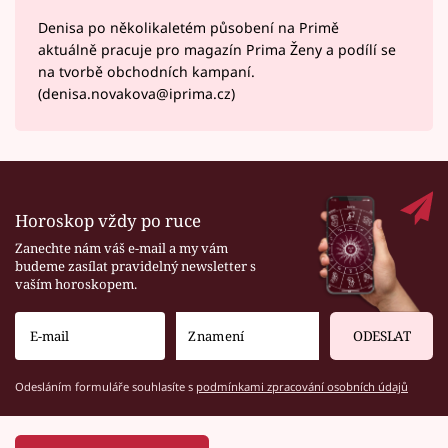
Denisa po několikaletém působení na Primě
aktuálně pracuje pro magazín Prima Ženy a podílí se
na tvorbě obchodních kampaní.
(denisa.novakova@iprima.cz)
Horoskop vždy po ruce
Zanechte nám váš e-mail a my vám
budeme zasílat pravidelný newsletter s
vaším horoskopem.
ODESLAT
Odesláním formuláře souhlasíte s
podmínkami zpracování osobních údajů