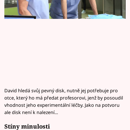
Horoskopy
Sledujte prima+
Filmový festival Karlovy Vary
Pořady
Mámy sobě
Přihlášení
David hledá svůj pevný disk, nutně jej potřebuje pro
otce, který ho má předat profesorovi, jenž by posoudil
Sledujte nás
vhodnost jeho experimentální léčby. Jako na potvoru
ale disk není k nalezení...
Stíny minulosti