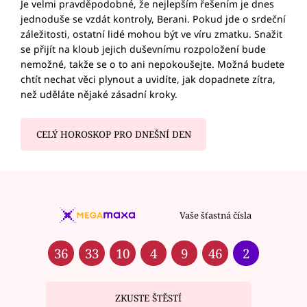
Je velmi pravděpodobné, že nejlepším řešením je dnes
jednoduše se vzdát kontroly, Berani. Pokud jde o srdeční
záležitosti, ostatní lidé mohou být ve víru zmatku. Snažit
se přijít na kloub jejich duševnímu rozpoložení bude
nemožné, takže se o to ani nepokoušejte. Možná budete
chtít nechat věci plynout a uvidíte, jak dopadnete zítra,
než uděláte nějaké zásadní kroky.
CELÝ HOROSKOP PRO DNEŠNÍ DEN
Vaše šťastná čísla
36
33
10
4
9
46
2
ZKUSTE ŠTĚSTÍ