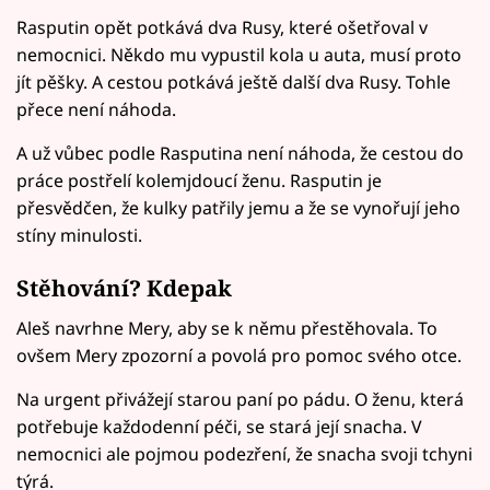
Rasputin opět potkává dva Rusy, které ošetřoval v
nemocnici. Někdo mu vypustil kola u auta, musí proto
jít pěšky. A cestou potkává ještě další dva Rusy. Tohle
přece není náhoda.
A už vůbec podle Rasputina není náhoda, že cestou do
práce postřelí kolemjdoucí ženu. Rasputin je
přesvědčen, že kulky patřily jemu a že se vynořují jeho
stíny minulosti.
Stěhování? Kdepak
Aleš navrhne Mery, aby se k němu přestěhovala. To
ovšem Mery zpozorní a povolá pro pomoc svého otce.
Na urgent přivážejí starou paní po pádu. O ženu, která
potřebuje každodenní péči, se stará její snacha. V
nemocnici ale pojmou podezření, že snacha svoji tchyni
týrá.