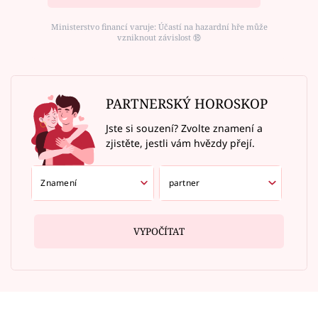
Ministerstvo financí varuje: Účastí na hazardní hře může
vzniknout závislost ⑱
PARTNERSKÝ HOROSKOP
Jste si souzení? Zvolte znamení a
zjistěte, jestli vám hvězdy přejí.
VYPOČÍTAT