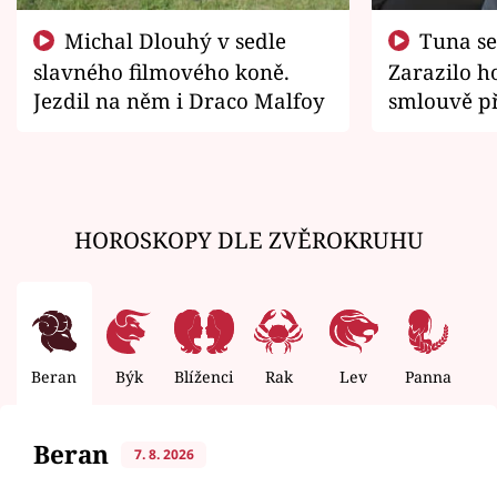
Michal Dlouhý v sedle
Tuna se chtěl vrátit domů.
slavného filmového koně.
Zarazilo ho
Jezdil na něm i Draco Malfoy
smlouvě př
zemřít
HOROSKOPY DLE ZVĚROKRUHU
Beran
Býk
Blíženci
Rak
Lev
Panna
V
Beran
7. 8. 2026