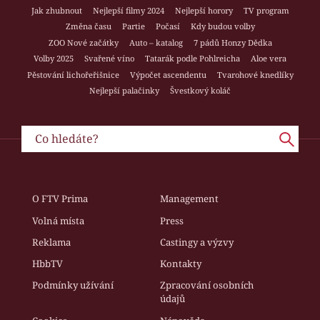
Jak zhubnout
Nejlepší filmy 2024
Nejlepší horory
TV program
Změna času
Partie
Počasí
Kdy budou volby
ZOO Nové začátky
Auto – katalog
7 pádů Honzy Dědka
Volby 2025
Svařené víno
Tatarák podle Pohlreicha
Aloe vera
Pěstování lichořeřišnice
Výpočet ascendentu
Tvarohové knedlíky
Nejlepší palačinky
Švestkový koláč
O FTV Prima
Management
Volná místa
Press
Reklama
Castingy a výzvy
HbbTV
Kontakty
Podmínky užívání
Zpracování osobních
údajů