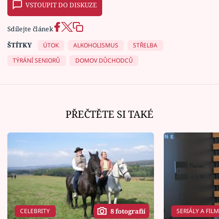
VSTOUPIT DO DISKUZE
Sdílejte článek
ŠTÍTKY
ÚTOK
ALKOHOLISMUS
STŘELBA
TÝRÁNÍ SENIORŮ
DOMOV DŮCHODCŮ
PŘEČTĚTE SI TAKÉ
CELEBRITY
SERIÁLY A FIL
8 fotografií