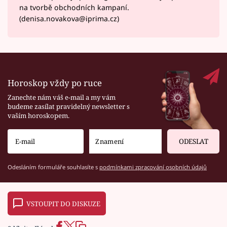
na tvorbě obchodních kampaní.
(denisa.novakova@iprima.cz)
Horoskop vždy po ruce
Zanechte nám váš e-mail a my vám
budeme zasílat pravidelný newsletter s
vaším horoskopem.
ODESLAT
Odesláním formuláře souhlasíte s
podmínkami zpracování osobních údajů
VSTOUPIT DO DISKUZE