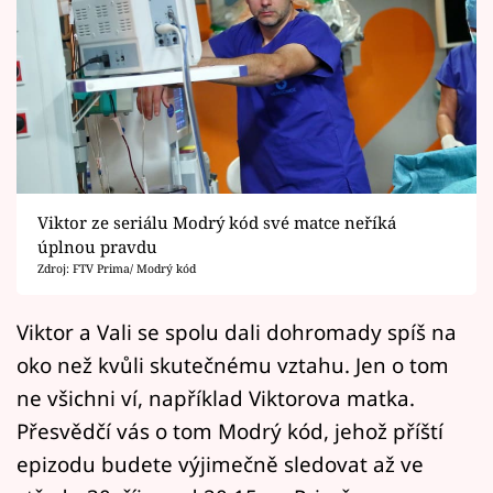
Horoskopy
Sledujte prima+
Filmový festival Karlovy Vary
Pořady
Mámy sobě
Viktor ze seriálu Modrý kód své matce neříká
úplnou pravdu
Zdroj: FTV Prima/ Modrý kód
Přihlášení
Viktor a Vali se spolu dali dohromady spíš na
oko než kvůli skutečnému vztahu. Jen o tom
Sledujte nás
ne všichni ví, například Viktorova matka.
Přesvědčí vás o tom Modrý kód, jehož příští
epizodu budete výjimečně sledovat až ve