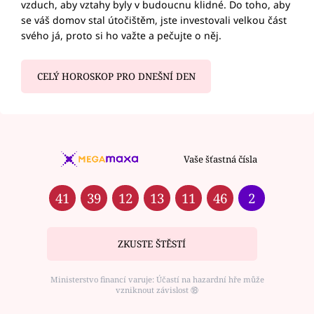
vzduch, aby vztahy byly v budoucnu klidné. Do toho, aby
se váš domov stal útočištěm, jste investovali velkou část
svého já, proto si ho važte a pečujte o něj.
CELÝ HOROSKOP PRO DNEŠNÍ DEN
Vaše šťastná čísla
41
39
12
13
11
46
2
ZKUSTE ŠTĚSTÍ
Ministerstvo financí varuje: Účastí na hazardní hře může
vzniknout závislost ⑱