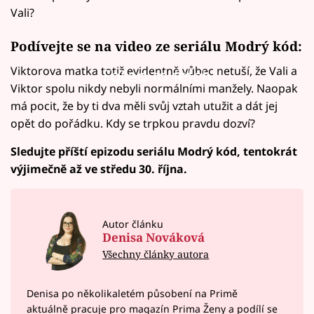
Vali?
Podívejte se na video ze seriálu Modrý kód:
Viktorova matka totiž evidentně vůbec netuší, že Vali a
Failed to fetch
Viktor spolu nikdy nebyli normálními manžely. Naopak
má pocit, že by ti dva měli svůj vztah utužit a dát jej
opět do pořádku. Kdy se trpkou pravdu dozví?
Sledujte příští epizodu seriálu Modrý kód, tentokrát
výjimečně až ve středu 30. října.
Autor článku
Denisa Nováková
Všechny články autora
Denisa po několikaletém působení na Primě
aktuálně pracuje pro magazín Prima Ženy a podílí se