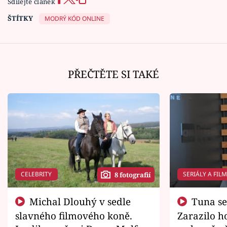
Sdílejte článek
ŠTÍTKY
MODRÝ KÓD ONLINE
PŘEČTĚTE SI TAKÉ
CELEBRITY
SERIÁLY A FIL
8 fotografií
Michal Dlouhý v sedle
Tuna se chtěl vrátit domů.
slavného filmového koně.
Zarazilo ho