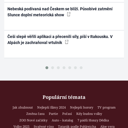
Nebeská podívaná nad Českem se blíží. Působivé zatmění
Slunce doplní meteorická show
Češi slepě věřili aplikaci a přecenili síly, píší v Rakousku. V
Alpách je zachraňoval vrtulník
Populární témata
Jak zhubnout
Nejlepší filmy 2024
Nejlepší horory
TV program
Změna času
Partie
Počasí
Kdy budou volby
ZOO Nové začátky
Auto – katalog
7 pádů Honzy Dědka
Volby 2025
Svařené víno
Tatarák podle Pohlreicha
Aloe vera