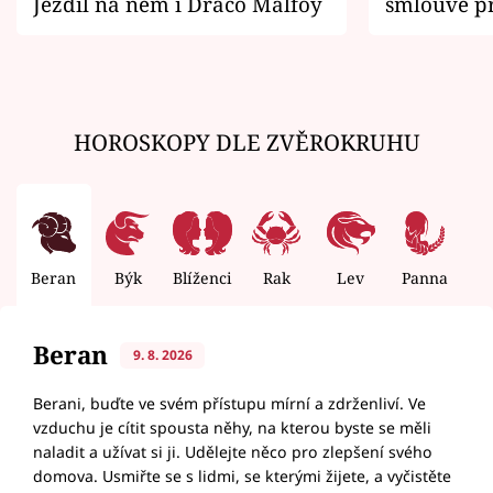
Jezdil na něm i Draco Malfoy
smlouvě př
zemřít
HOROSKOPY DLE ZVĚROKRUHU
Beran
Býk
Blíženci
Rak
Lev
Panna
V
Beran
9. 8. 2026
Berani, buďte ve svém přístupu mírní a zdrženliví. Ve
vzduchu je cítit spousta něhy, na kterou byste se měli
naladit a užívat si ji. Udělejte něco pro zlepšení svého
domova. Usmiřte se s lidmi, se kterými žijete, a vyčistěte