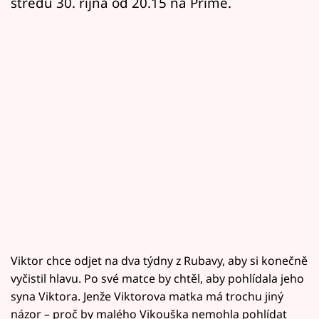
středu 30. října od 20.15 na Primě.
Viktor chce odjet na dva týdny z Rubavy, aby si konečně
vyčistil hlavu. Po své matce by chtěl, aby pohlídala jeho
syna Viktora. Jenže Viktorova matka má trochu jiný
názor – proč by malého Vikouška nemohla pohlídat