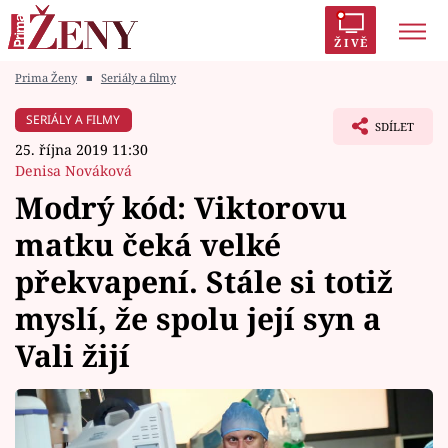
ŽIVĚ
Prima Ženy
■
Seriály a filmy
Trendy:
Polabí
Inspekce
Prostřeno!
AYTO?
SERIÁLY A FILMY
SDÍLET
Módní alarm
Zrádci
Proměny
25. října 2019 11:30
Denisa Nováková
Modrý kód: Viktorovu
matku čeká velké
Témata
překvapení. Stále si totiž
Celebrity
myslí, že spolu její syn a
Vali žijí
Vztahy
Seriály