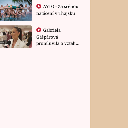
AYTO - Za scénou
natáčení v Thajsku
Gabriela
Gášpárová
promluvila o vztahu
a zakládání rodiny