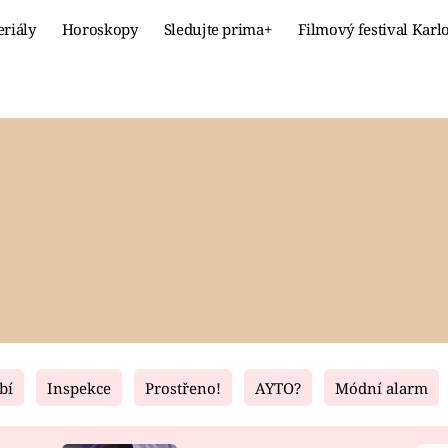
eriály
Horoskopy
Sledujte prima+
Filmový festival Karl
Celebrity
Recept
MÓDA A KRÁSA
HLAVNÍ JÍ
VZTAHY A SEX
SLADKÉ
PRIMA MAMINKA
ZDRAVÉ
bí
Inspekce
Prostřeno!
AYTO?
Módní alarm
Fresh
Living
RECEPTY
BYDLENÍ