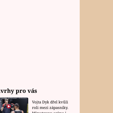
vrhy pro vás
Vojta Dyk dřel kvůli
roli mezi zápasníky.
Minutovou scénu jel