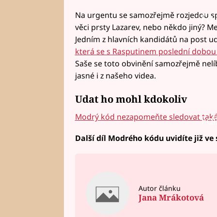
Na urgentu se samozřejmě rozjedou spe
Fai
věci prsty Lazarev, nebo někdo jiný? M
Jedním z hlavních kandidátů na post u
která se s Rasputinem poslední dobou 
Saše se toto obvinění samozřejmě nelíbí
jasné i z našeho videa.
Udat ho mohl kdokoliv
Modrý kód nezapomeňte sledovat také 
Fai
Další díl Modrého kódu uvidíte již ve s
Autor článku
Jana Mrákotová