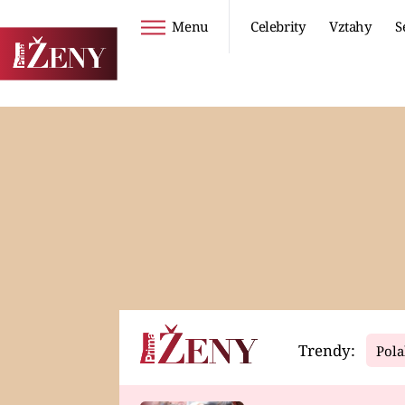
Menu
Celebrity
Vztahy
S
Seriály
Životní styl
ZOO
DIETY A HUBNUTÍ
PROSTŘENO!
CESTOVÁNÍ A
DOVOLENÁ
DUCH
ZDRAVÍ
Trendy:
Pola
Horoskopy
Video
ASTROČLÁNKY
SERIÁLY