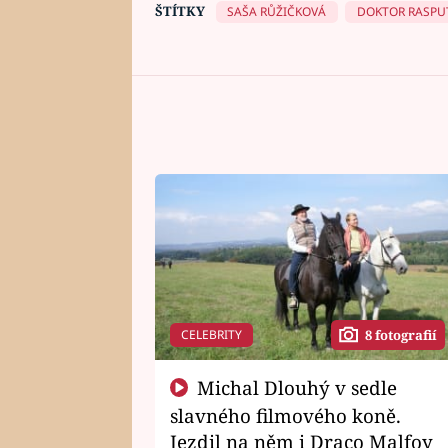
ŠTÍTKY
SAŠA RŮŽIČKOVÁ
DOKTOR RASPU
CELEBRITY
8 fotografií
Michal Dlouhý v sedle
slavného filmového koně.
Jezdil na něm i Draco Malfoy