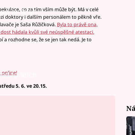
kulace, co za tím vším může být. Má v celé
led to fetch
ezi doktory i dalším personálem to pěkně vře.
davače je Saša Růžičková.
Byla to právě ona,
dost hádala kvůli své neúspěšné atestaci.
 a rozhodne se, že se jen tak nedá. Je to
online!
led to fetch
tředu 5. 6. ve 20.15.
Ná