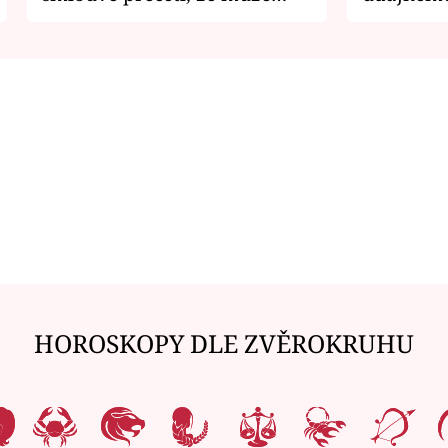
zemřít
je v nemil
HOROSKOPY DLE ZVĚROKRUHU