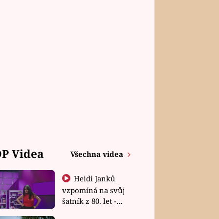
P Videa
Všechna videa
Heidi Janků
vzpomíná na svůj
šatník z 80. let -
Shopaholičky