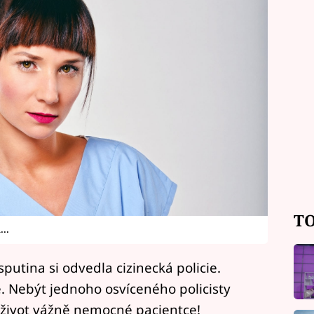
TO
..
putina si odvedla cizinecká policie.
e. Nebýt jednoho osvíceného policisty
 život vážně nemocné pacientce!