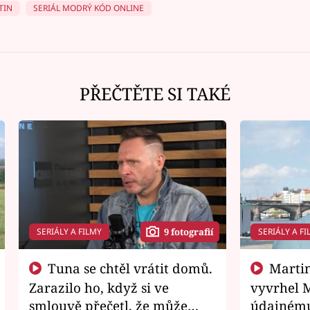
TIN
SERIÁL MODRÝ KÓD ONLINE
PŘEČTĚTE SI TAKÉ
SERIÁLY A FILMY
SERIÁLY A FI
9 fotografií
Tuna se chtěl vrátit domů.
Martin Písařík jako
Zarazilo ho, když si ve
vyvrhel 
smlouvě přečetl, že může
údajnému