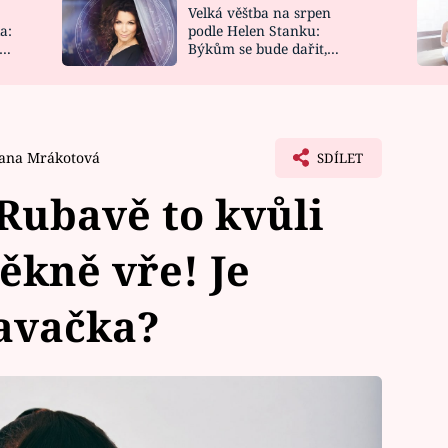
Velká věštba na srpen
NOVINKY
ZAHRADA
a:
podle Helen Stanku:
y
Býkům se bude dařit,
VIDEORECEPTY
DESIGN
Vodnáře čeká jízda
Jana Mrákotová
SDÍLET
Rubavě to kvůli
ěkně vře! Je
avačka?