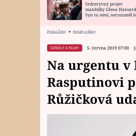
Srdceryvný projev
SNÁŘ
CELEBRITY
manželky Glena Hansard
Syn tu není, nerozuměl b
HOROSKOP NA
VAŘENÍ
tomu, vysvětlila
ROK 2023
Prima Ženy
■
Seriály a filmy
5. června 2019 07:00
SERIÁLY A FILMY
Na urgentu v 
Rasputinovi p
Růžičková ud