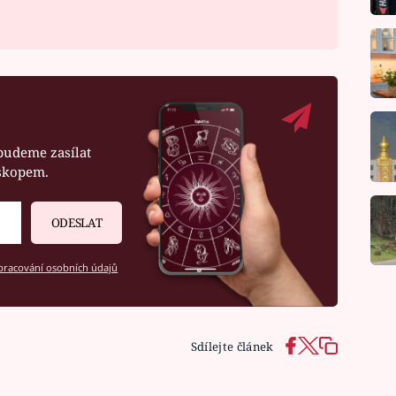
budeme zasílat
oskopem.
ODESLAT
racování osobních údajů
Sdílejte článek