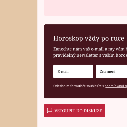
Horoskop vždy po ruce
Zanechte nám váš e-mail a my vám 
pravidelný newsletter s vaším hor
Odesláním formuláře souhlasíte s
podmínkami zp
VSTOUPIT DO DISKUZE