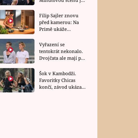
bez dubla
Filip Sajler znovu
před kamerou: Na
Primě ukáže
poctivou kuchyni i
rychlé recepty
Vyřazení se
tentokrát nekonalo.
Dvojčata ale mají po
uzavření třetí etapy
závodu nůž na krku
Šok v Kambodži.
Favoritky Chicas
končí, závod ukázal
svou nejtvrdší tvář