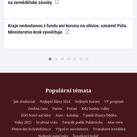
na zemědělské zásoby
Kraje nedostanou z fondu ani korunu na silnice, oznámil Půta.
Ministerstvo krok vysvětluje
Populární témata
Jak zhubnout
Nejlepší filmy 2024
Nejlepší horory
TV program
Změna času
Partie
Počasí
Kdy budou volby
ZOO Nové začátky
Auto – katalog
7 pádů Honzy Dědka
Volby 2025
Svařené víno
Tatarák podle Pohlreicha
Aloe vera
Pěstování lichořeřišnice
Výpočet ascendentu
Tvarohové knedlíky
Nejlepší palačinky
Švestkový koláč