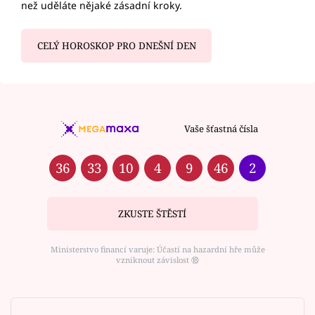
než uděláte nějaké zásadní kroky.
CELÝ HOROSKOP PRO DNEŠNÍ DEN
Vaše šťastná čísla
36
33
10
4
9
46
2
ZKUSTE ŠTĚSTÍ
Ministerstvo financí varuje: Účastí na hazardní hře může
vzniknout závislost ⑱