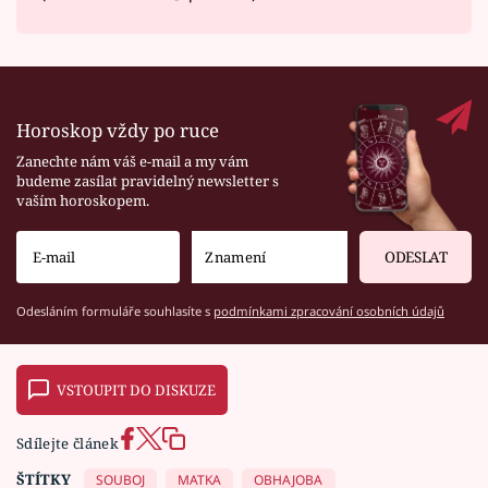
Horoskop vždy po ruce
Zanechte nám váš e-mail a my vám
budeme zasílat pravidelný newsletter s
vaším horoskopem.
ODESLAT
Odesláním formuláře souhlasíte s
podmínkami zpracování osobních údajů
VSTOUPIT DO DISKUZE
Sdílejte článek
ŠTÍTKY
SOUBOJ
MATKA
OBHAJOBA