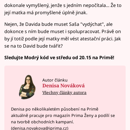
dokonale vymyšlený, jenže s jedním nepočítala... Že to
její matka má promyšlené úplně jinak.
Nejen, že Davida bude muset Saša "vydýchat", ale
dokonce s ním bude muset i spolupracovat. Právě on
by jí totiž podle její matky měl vést atestační práci. Jak
se na to David bude tvářit?
Sledujte Modrý kód ve středu od 20.15 na Primě!
Autor článku
Denisa Nováková
Všechny články autora
Denisa po několikaletém působení na Primě
aktuálně pracuje pro magazín Prima Ženy a podílí se
na tvorbě obchodních kampaní.
(denisa.novakova@iprima.cz)