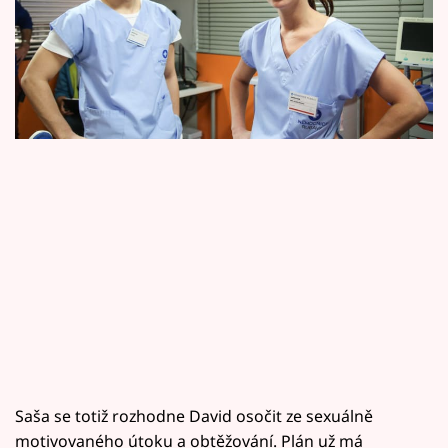
Horoskopy
Rubavě. Protože ji ale David přitahuje i jako
Sledujte prima+
muž, zvolí skutečně „špinavou“ taktiku…
Filmový festival Karlovy Vary
Pořady
Mámy sobě
Přihlášení
Sledujte nás
Saša se totiž rozhodne David osočit ze sexuálně
motivovaného útoku a obtěžování. Plán už má