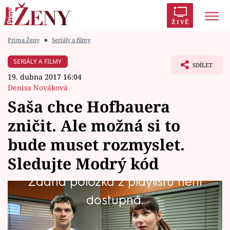
ŽIVĚ
Prima Ženy
■
Seriály a filmy
Trendy:
Polabí
Inspekce
Prostřeno!
AYTO?
SERIÁLY A FILMY
SDÍLET
Módní alarm
Zrádci
Proměny
19. dubna 2017 16:04
Denisa Nováková
Saša chce Hofbauera
zničit. Ale možná si to
Témata
bude muset rozmyslet.
Celebrity
Sledujte Modrý kód
Žádná položka z playlistu není
Vztahy
Vztahy mezi Davidem Hofbauerem a Sašou
dostupná.
Seriály
Růžičkovou nejsou zcela standartní. To ale
nejsou vztahy Saši s nikým z nemocnice v