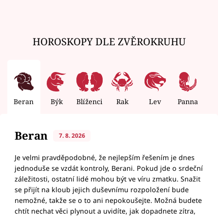
HOROSKOPY DLE ZVĚROKRUHU
Beran
Býk
Blíženci
Rak
Lev
Panna
V
Beran
7. 8. 2026
Je velmi pravděpodobné, že nejlepším řešením je dnes
jednoduše se vzdát kontroly, Berani. Pokud jde o srdeční
záležitosti, ostatní lidé mohou být ve víru zmatku. Snažit
se přijít na kloub jejich duševnímu rozpoložení bude
nemožné, takže se o to ani nepokoušejte. Možná budete
chtít nechat věci plynout a uvidíte, jak dopadnete zítra,