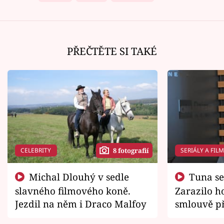
PŘEČTĚTE SI TAKÉ
CELEBRITY
SERIÁLY A FIL
8 fotografií
Michal Dlouhý v sedle
Tuna se chtěl vrátit domů.
slavného filmového koně.
Zarazilo ho
Jezdil na něm i Draco Malfoy
smlouvě př
zemřít