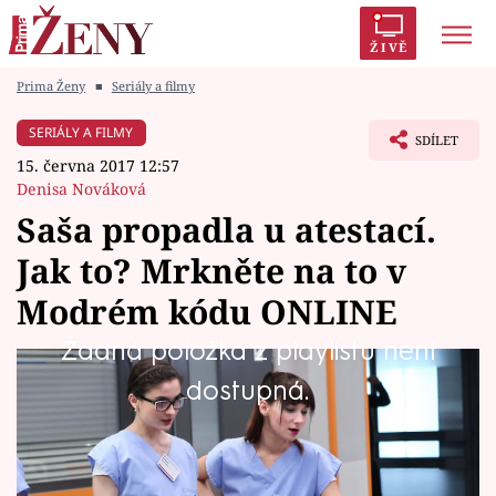
ŽIVĚ
Prima Ženy
■
Seriály a filmy
Trendy:
Polabí
Inspekce
Prostřeno!
AYTO?
SERIÁLY A FILMY
SDÍLET
Módní alarm
Zrádci
Proměny
15. června 2017 12:57
Denisa Nováková
Saša propadla u atestací.
Jak to? Mrkněte na to v
Témata
Modrém kódu ONLINE
Celebrity
Žádná položka z playlistu není
Atestační operace už mají Saša i Prokop za
dostupná.
Vztahy
sebou. Nutno dodat, že úspěšně. Teď je ovšem
Seriály
čekají teoretické zkoušky a hodnocení
závěrečných prací…