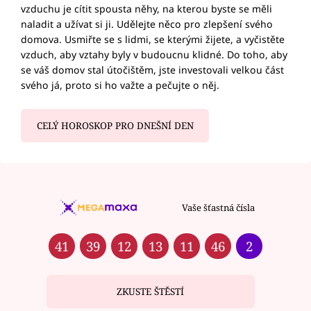
vzduchu je cítit spousta něhy, na kterou byste se měli
naladit a užívat si ji. Udělejte něco pro zlepšení svého
domova. Usmiřte se s lidmi, se kterými žijete, a vyčistěte
vzduch, aby vztahy byly v budoucnu klidné. Do toho, aby
se váš domov stal útočištěm, jste investovali velkou část
svého já, proto si ho važte a pečujte o něj.
CELÝ HOROSKOP PRO DNEŠNÍ DEN
Vaše šťastná čísla
41
39
12
13
11
46
2
ZKUSTE ŠTĚSTÍ