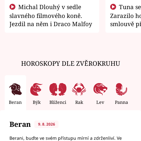
Michal Dlouhý v sedle
Tuna se chtěl vrátit domů.
slavného filmového koně.
Zarazilo ho
Jezdil na něm i Draco Malfoy
smlouvě př
zemřít
HOROSKOPY DLE ZVĚROKRUHU
Beran
Býk
Blíženci
Rak
Lev
Panna
V
Beran
9. 8. 2026
Berani, buďte ve svém přístupu mírní a zdrženliví. Ve