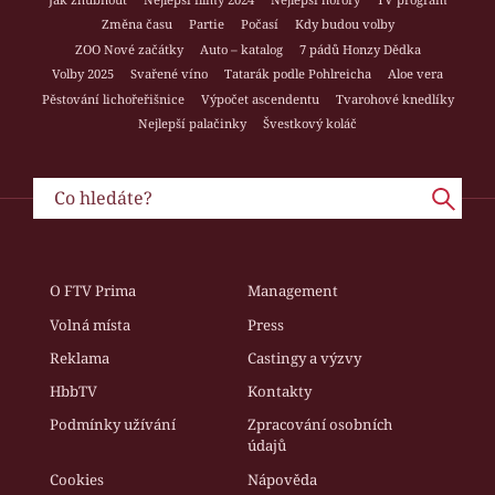
Změna času
Partie
Počasí
Kdy budou volby
ZOO Nové začátky
Auto – katalog
7 pádů Honzy Dědka
Volby 2025
Svařené víno
Tatarák podle Pohlreicha
Aloe vera
Pěstování lichořeřišnice
Výpočet ascendentu
Tvarohové knedlíky
Nejlepší palačinky
Švestkový koláč
O FTV Prima
Management
Volná místa
Press
Reklama
Castingy a výzvy
HbbTV
Kontakty
Podmínky užívání
Zpracování osobních
údajů
Cookies
Nápověda