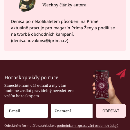
Všechny články autora
Denisa po několikaletém působení na Primě
aktuálně pracuje pro magazín Prima Ženy a podílí se
na tvorbě obchodních kampaní.
(denisa.novakova@iprima.cz)
Horoskop vždy po ruce
Zanechte nám váš e-mail a my vám
budeme zasílat pravidelný newsletter s
vaším horoskopem.
ODESLAT
Odesláním formuláře souhlasíte s
podmínkami zpracování osobních údajů