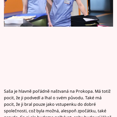
Horoskopy
Sledujte prima+
Filmový festival Karlovy Vary
Pořady
Mámy sobě
Přihlášení
Sledujte nás
Saša je hlavně pořádně naštvaná na Prokopa. Má totiž
pocit, že ji podvedl a lhal o svém původu. Také má
pocit, že ji bral pouze jako vstupenku do dobré
společnosti, což byla možná, alespoň zpočátku, také