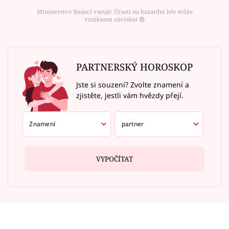
Ministerstvo financí varuje: Účastí na hazardní hře může
vzniknout závislost ⑱
PARTNERSKÝ HOROSKOP
Jste si souzení? Zvolte znamení a
zjistěte, jestli vám hvězdy přejí.
VYPOČÍTAT