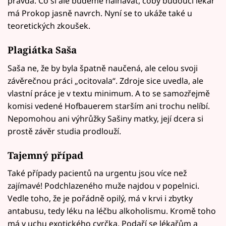
pravda. Co si ale budeme nalhávat, coby budoucí lékař
má Prokop jasně navrch. Nyní se to ukáže také u
teoretických zkoušek.
Plagiátka Saša
Saša ne, že by byla špatně naučená, ale celou svoji
závěrečnou práci „ocitovala“. Zdroje sice uvedla, ale
vlastní práce je v textu minimum. A to se samozřejmě
komisi vedené Hofbauerem starším ani trochu nelíbí.
Nepomohou ani výhrůžky Sašiny matky, její dcera si
prostě závěr studia prodlouží.
Tajemný případ
Také případy pacientů na urgentu jsou více než
zajímavé! Podchlazeného muže najdou v popelnici.
Vedle toho, že je pořádně opilý, má v krvi i zbytky
antabusu, tedy léku na léčbu alkoholismu. Kromě toho
má v uchu exotického cvrčka. Podaří se lékařům a