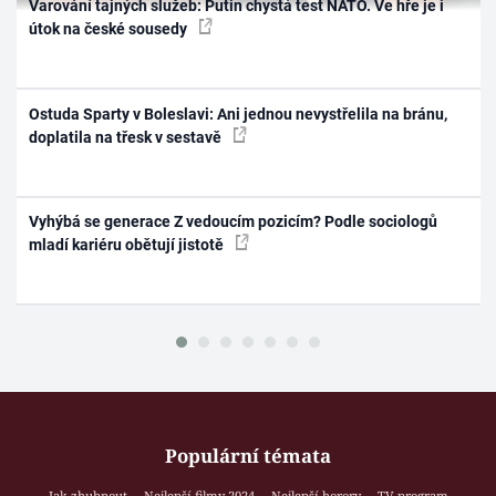
Varování tajných služeb: Putin chystá test NATO. Ve hře je i
útok na české sousedy
Ostuda Sparty v Boleslavi: Ani jednou nevystřelila na bránu,
doplatila na třesk v sestavě
Vyhýbá se generace Z vedoucím pozicím? Podle sociologů
mladí kariéru obětují jistotě
Populární témata
Jak zhubnout
Nejlepší filmy 2024
Nejlepší horory
TV program