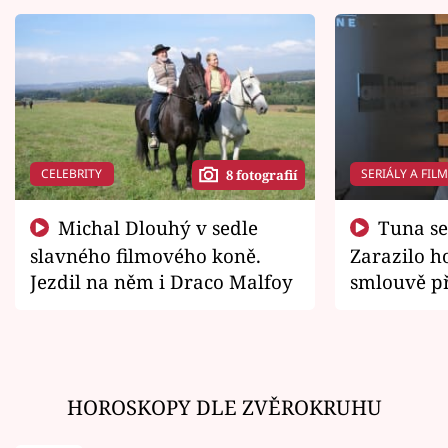
CELEBRITY
SERIÁLY A FIL
8 fotografií
Michal Dlouhý v sedle
Tuna se chtěl vrátit domů.
slavného filmového koně.
Zarazilo ho
Jezdil na něm i Draco Malfoy
smlouvě př
zemřít
HOROSKOPY DLE ZVĚROKRUHU