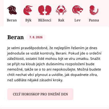
Beran
Býk
Blíženci
Rak
Lev
Panna
V
Beran
7. 8. 2026
Je velmi pravděpodobné, že nejlepším řešením je dnes
jednoduše se vzdát kontroly, Berani. Pokud jde o srdeční
záležitosti, ostatní lidé mohou být ve víru zmatku. Snažit
se přijít na kloub jejich duševnímu rozpoložení bude
nemožné, takže se o to ani nepokoušejte. Možná budete
chtít nechat věci plynout a uvidíte, jak dopadnete zítra,
než uděláte nějaké zásadní kroky.
CELÝ HOROSKOP PRO DNEŠNÍ DEN