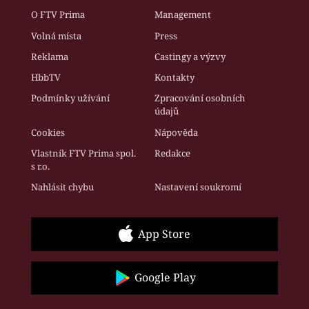
O FTV Prima
Management
Volná místa
Press
Reklama
Castingy a výzvy
HbbTV
Kontakty
Podmínky užívání
Zpracování osobních
údajů
Cookies
Nápověda
Vlastník FTV Prima spol.
Redakce
s r.o.
Nahlásit chybu
Nastavení soukromí
App Store
Google Play