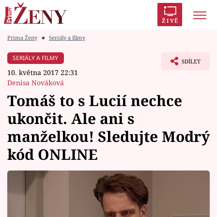
ŽIVĚ
Prima Ženy
■
Seriály a filmy
Trendy:
Polabí
Inspekce
Prostřeno!
AYTO?
SERIÁLY A FILMY
SDÍLET
Módní alarm
Zrádci
Proměny
10. května 2017 22:31
Denisa Nováková
Tomáš to s Lucií nechce
ukončit. Ale ani s
Témata
manželkou! Sledujte Modrý
Celebrity
kód ONLINE
Vztahy
Seriály