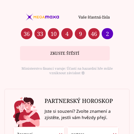
Vaše šťastná čísla
36
33
10
4
9
46
2
ZKUSTE ŠTĚSTÍ
Ministerstvo financí varuje: Účastí na hazardní hře může
vzniknout závislost ⑱
PARTNERSKÝ HOROSKOP
Jste si souzení? Zvolte znamení a
zjistěte, jestli vám hvězdy přejí.