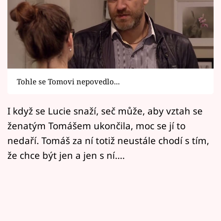
Horoskopy
Sledujte prima+
Filmový festival Karlovy Vary
Pořady
Tohle se Tomovi nepovedlo...
Mámy sobě
I když se Lucie snaží, seč může, aby vztah se
ženatým Tomášem ukončila, moc se jí to
Přihlášení
nedaří. Tomáš za ní totiž neustále chodí s tím,
že chce být jen a jen s ní....
Sledujte nás