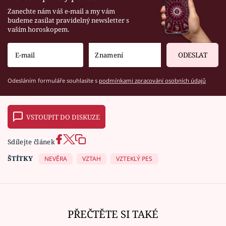
Zanechte nám váš e-mail a my vám
budeme zasílat pravidelný newsletter s
vaším horoskopem.
ODESLAT
Odesláním formuláře souhlasíte s
podmínkami zpracování osobních údajů
VSTOUPIT DO DISKUZE
Sdílejte článek
ŠTÍTKY
NEVĚRA
VZTAH
VZTEKLÝ PES
PŘEČTĚTE SI TAKÉ