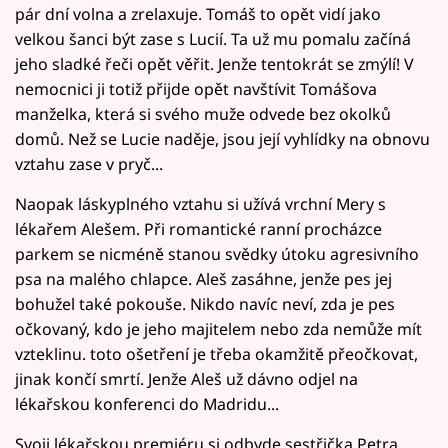
pár dní volna a zrelaxuje. Tomáš to opět vidí jako
velkou šanci být zase s Lucií. Ta už mu pomalu začíná
jeho sladké řeči opět věřit. Jenže tentokrát se zmýlí! V
nemocnici ji totiž přijde opět navštívit Tomášova
manželka, která si svého muže odvede bez okolků
domů. Než se Lucie naděje, jsou její vyhlídky na obnovu
vztahu zase v pryč...
Naopak láskyplného vztahu si užívá vrchní Mery s
lékařem Alešem. Při romantické ranní procházce
parkem se nicméně stanou svědky útoku agresivního
psa na malého chlapce. Aleš zasáhne, jenže pes jej
bohužel také pokouše. Nikdo navíc neví, zda je pes
očkovaný, kdo je jeho majitelem nebo zda nemůže mít
vzteklinu. toto ošetření je třeba okamžitě přeočkovat,
jinak končí smrtí. Jenže Aleš už dávno odjel na
lékařskou konferenci do Madridu...
Svoji lékařskou premiéru si odbyde sestřička Petra,