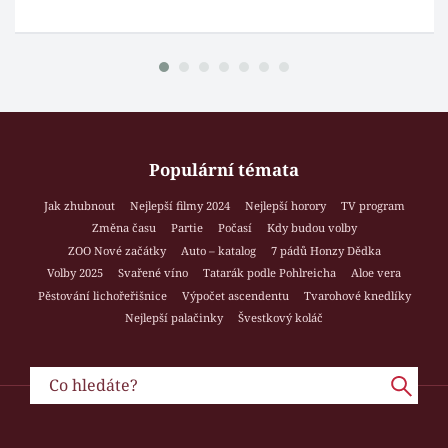
Populární témata
Jak zhubnout
Nejlepší filmy 2024
Nejlepší horory
TV program
Změna času
Partie
Počasí
Kdy budou volby
ZOO Nové začátky
Auto – katalog
7 pádů Honzy Dědka
Volby 2025
Svařené víno
Tatarák podle Pohlreicha
Aloe vera
Pěstování lichořeřišnice
Výpočet ascendentu
Tvarohové knedlíky
Nejlepší palačinky
Švestkový koláč