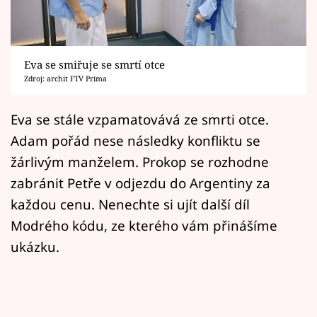
Horoskopy
Sledujte prima+
Eva se smiřuje se smrtí otce
Filmový festival Karlovy Vary
Zdroj: archit FTV Prima
Pořady
Eva se stále vzpamatovává ze smrti otce.
Adam pořád nese následky konfliktu se
Mámy sobě
žárlivým manželem. Prokop se rozhodne
zabránit Petře v odjezdu do Argentiny za
Přihlášení
každou cenu. Nenechte si ujít další díl
Modrého kódu, ze kterého vám přinášíme
Sledujte nás
ukázku.