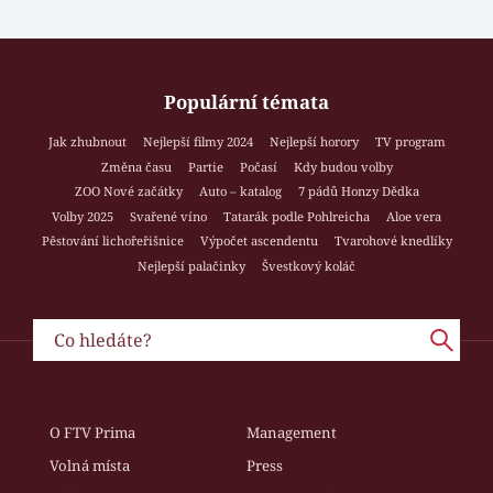
Populární témata
Jak zhubnout
Nejlepší filmy 2024
Nejlepší horory
TV program
Změna času
Partie
Počasí
Kdy budou volby
ZOO Nové začátky
Auto – katalog
7 pádů Honzy Dědka
Volby 2025
Svařené víno
Tatarák podle Pohlreicha
Aloe vera
Pěstování lichořeřišnice
Výpočet ascendentu
Tvarohové knedlíky
Nejlepší palačinky
Švestkový koláč
O FTV Prima
Management
Volná místa
Press