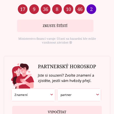
17
9
36
8
10
46
2
ZKUSTE ŠTĚSTÍ
Ministerstvo financí varuje: Účastí na hazardní hře může
vzniknout závislost ⑱
PARTNERSKÝ HOROSKOP
Jste si souzení? Zvolte znamení a
zjistěte, jestli vám hvězdy přejí.
VYPOČÍTAT