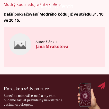
Modrý kód sledujte také online!
Failed to fetch
Další pokračování Modrého kódu již ve středu 31. 10.
ve 20.15.
Autor článku
Jana Mrákotová
Horoskop vždy po ruce
Zanechte nám váš e-mail a my vám
budeme zasílat pravidelný newsletter s
vaším horoskopem.