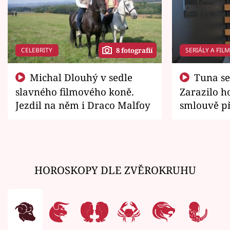
CELEBRITY
SERIÁLY A FIL
8 fotografií
Michal Dlouhý v sedle
Tuna se chtěl vrátit domů.
slavného filmového koně.
Zarazilo ho
Jezdil na něm i Draco Malfoy
smlouvě př
zemřít
HOROSKOPY DLE ZVĚROKRUHU