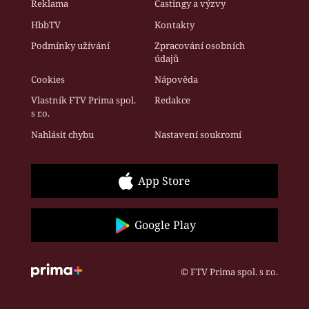
Reklama
Castingy a výzvy
HbbTV
Kontakty
Podmínky užívání
Zpracování osobních
údajů
Cookies
Nápověda
Vlastník FTV Prima spol.
Redakce
s r.o.
Nahlásit chybu
Nastavení soukromí
App Store
Google Play
© FTV Prima spol. s r.o.