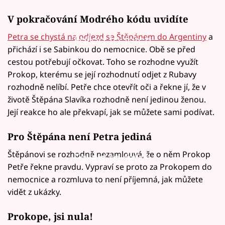
V pokračování Modrého kódu uvidíte
Petra se chystá na odjezd se Štěpánem do Argentiny
a
Failed to fetch
přichází i se Sabinkou do nemocnice. Obě se před
cestou potřebují očkovat. Toho se rozhodne využít
Prokop, kterému se její rozhodnutí odjet z Rubavy
rozhodně nelíbí. Petře chce otevřít oči a řekne jí, že v
životě Štěpána Slavíka rozhodně není jedinou ženou.
Její reakce ho ale překvapí, jak se můžete sami podívat.
Pro Štěpána není Petra jediná
Štěpánovi se rozhodně nezamlouvá, že o něm Prokop
Failed to fetch
Petře řekne pravdu. Vypraví se proto za Prokopem do
nemocnice a rozmluva to není příjemná, jak můžete
vidět z ukázky.
Prokope, jsi nula!