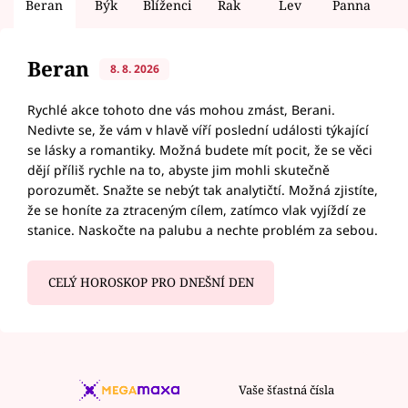
Beran
Býk
Blíženci
Rak
Lev
Panna
V
Beran
8. 8. 2026
Rychlé akce tohoto dne vás mohou zmást, Berani.
Nedivte se, že vám v hlavě víří poslední události týkající
se lásky a romantiky. Možná budete mít pocit, že se věci
dějí příliš rychle na to, abyste jim mohli skutečně
porozumět. Snažte se nebýt tak analytičtí. Možná zjistíte,
že se honíte za ztraceným cílem, zatímco vlak vyjíždí ze
stanice. Naskočte na palubu a nechte problém za sebou.
CELÝ HOROSKOP PRO DNEŠNÍ DEN
Vaše šťastná čísla