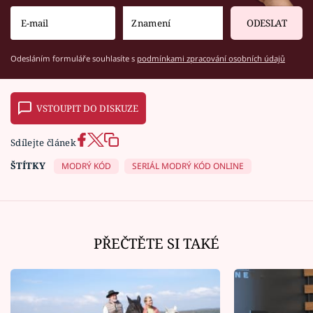
ODESLAT
Odesláním formuláře souhlasíte s
podmínkami zpracování osobních údajů
VSTOUPIT DO DISKUZE
Sdílejte článek
ŠTÍTKY
MODRÝ KÓD
SERIÁL MODRÝ KÓD ONLINE
PŘEČTĚTE SI TAKÉ