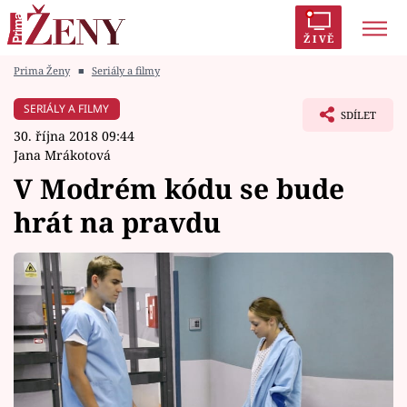
ŽIVĚ
Prima Ženy
■
Seriály a filmy
Trendy:
Polabí
Inspekce
Prostřeno!
AYTO?
SERIÁLY A FILMY
SDÍLET
Módní alarm
Zrádci
Proměny
30. října 2018 09:44
Jana Mrákotová
V Modrém kódu se bude
hrát na pravdu
Témata
Celebrity
Vztahy
Seriály