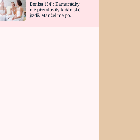
Denisa (34): Kamarádky
mě přemluvily k dámské
jízdě. Manžel mě po
návratu zaskočil