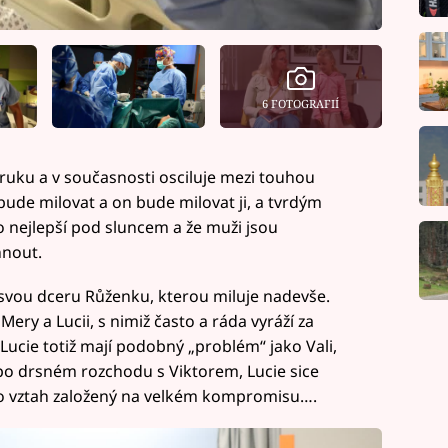
6 FOTOGRAFIÍ
ruku a v současnosti osciluje mezi touhou
de milovat a on bude milovat ji, a tvrdým
 nejlepší pod sluncem a že muži jsou
hnout.
svou dceru Růženku, kterou miluje nadevše.
ery a Lucii, s nimiž často a ráda vyráží za
ucie totiž mají podobný „problém“ jako Vali,
o drsném rozchodu s Viktorem, Lucie sice
 to vztah založený na velkém kompromisu….