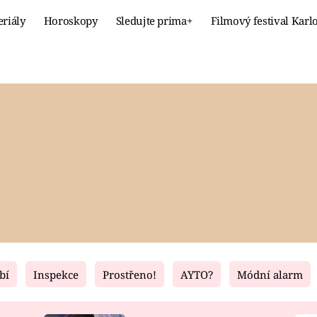
eriály
Horoskopy
Sledujte prima+
Filmový festival Karl
Celebrity
Recept
MÓDA A KRÁSA
HLAVNÍ JÍ
VZTAHY A SEX
SLADKÉ
PRIMA MAMINKA
ZDRAVÉ
bí
Inspekce
Prostřeno!
AYTO?
Módní alarm
Fresh
Living
RECEPTY
BYDLENÍ