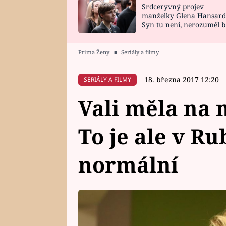
Srdceryvný projev
SNÁŘ
CELEBRITY
manželky Glena Hansard
Syn tu není, nerozuměl b
HOROSKOP NA
VAŘENÍ
tomu, vysvětlila
ROK 2023
Prima Ženy
■
Seriály a filmy
18. března 2017 12:20
SERIÁLY A FILMY
Vali měla na 
To je ale v R
normální