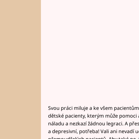
Svou práci miluje a ke všem pacientům s
dětské pacienty, kterým může pomoci a 
náladu a nezkazí žádnou legraci. A přes
a depresivní, potřeba! Vali ani nevadí u
přemoudřelých pacientů. Aby také ne, t