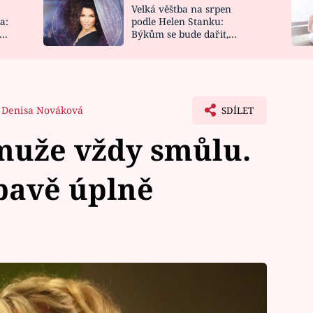
Velká věštba na srpen
NOVINKY
ZAHRADA
a:
podle Helen Stanku:
y
Býkům se bude dařit,
VIDEORECEPTY
DESIGN
Vodnáře čeká jízda
Denisa Nováková
SDÍLET
muže vždy smůlu.
ubavě úplně