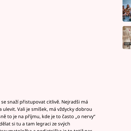
e snaží přistupovat citlivě. Nejradši má
ulevit. Vali je smíšek, má vždycky dobrou
ně to je na příjmu, kde je to často „o nervy“
dělat si tu a tam legraci ze svých
raumatoložka a pediatrička je to totiž par