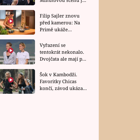
bez dubla
Filip Sajler znovu
před kamerou: Na
Primě ukáže
poctivou kuchyni i
rychlé recepty
Vyřazení se
tentokrát nekonalo.
Dvojčata ale mají po
uzavření třetí etapy
závodu nůž na krku
Šok v Kambodži.
Favoritky Chicas
končí, závod ukázal
svou nejtvrdší tvář