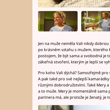
Jen na muže neměla Vali nikdy dobrou 
po krásném vztahu s mužem, kterého bu
postojem, že být sama a svobodná je to
zákeřná stvoření, kterým je lepší se vy
Pro koho Vali dýchá? Samozřejmě pro 
A pak také pro své nejlepší kamarádky M
různými dobrodružstvími. Také Mery a L
a to muže. Mery je momentálně sama p
partnera má, ale protože je ženatý, je