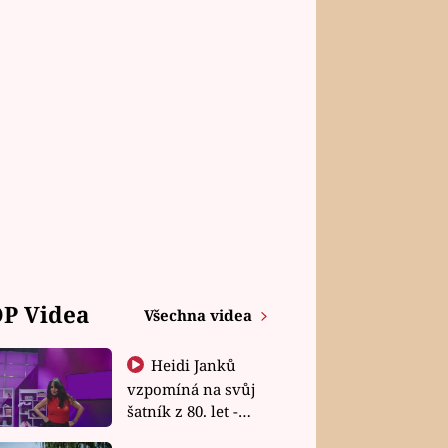
P Videa
Všechna videa
Heidi Janků
vzpomíná na svůj
šatník z 80. let -
Shopaholičky