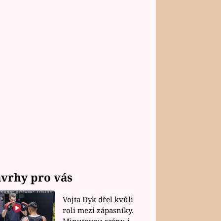
vrhy pro vás
Vojta Dyk dřel kvůli
roli mezi zápasníky.
Minutovou scénu jel