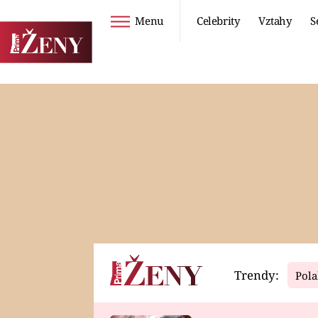
Menu
Celebrity
Vztahy
S
Seriály
Životní styl
ZOO
DIETY A HUBNUTÍ
PROSTŘENO!
CESTOVÁNÍ A
DOVOLENÁ
DUCH
ZDRAVÍ
Trendy:
Pola
Horoskopy
Video
ASTROČLÁNKY
SERIÁLY