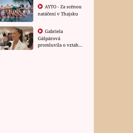
AYTO - Za scénou
natáčení v Thajsku
Gabriela
Gášpárová
promluvila o vztahu
a zakládání rodiny