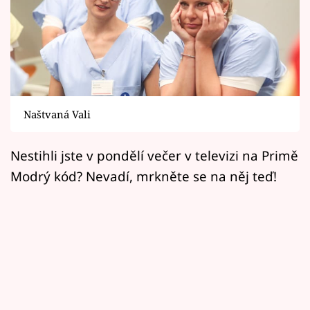
Horoskopy
Sledujte prima+
Filmový festival Karlovy Vary
Pořady
Naštvaná Vali
Mámy sobě
Nestihli jste v pondělí večer v televizi na Primě
Modrý kód? Nevadí, mrkněte se na něj teď!
Přihlášení
Sledujte nás