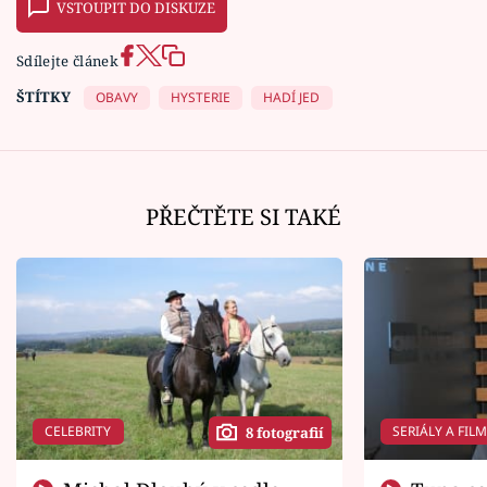
VSTOUPIT DO DISKUZE
Sdílejte článek
ŠTÍTKY
OBAVY
HYSTERIE
HADÍ JED
PŘEČTĚTE SI TAKÉ
CELEBRITY
SERIÁLY A FIL
8 fotografií