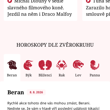
Michal Dlouhý v sedle
Tuna se chtěl vrátit domů.
slavného filmového koně.
Zarazilo ho
Jezdil na něm i Draco Malfoy
smlouvě př
zemřít
HOROSKOPY DLE ZVĚROKRUHU
Beran
Býk
Blíženci
Rak
Lev
Panna
V
Beran
8. 8. 2026
Rychlé akce tohoto dne vás mohou zmást, Berani.
Nedivte se, že vám v hlavě víří poslední události týkající