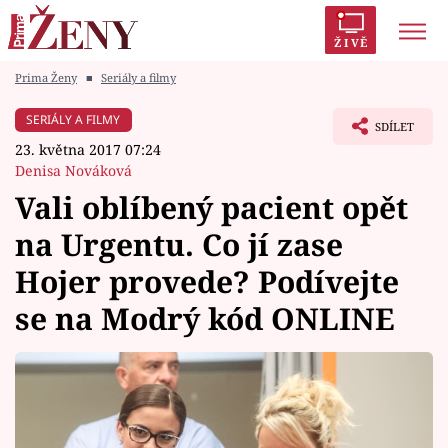
ŽIVĚ
Prima Ženy
■
Seriály a filmy
Trendy:
Polabí
Inspekce
Prostřeno!
AYTO?
SERIÁLY A FILMY
SDÍLET
Módní alarm
Zrádci
Proměny
23. května 2017 07:24
Denisa Nováková
Vali oblíbený pacient opět
na Urgentu. Co jí zase
Témata
Hojer provede? Podívejte
Celebrity
se na Modrý kód ONLINE
Vztahy
Seriály