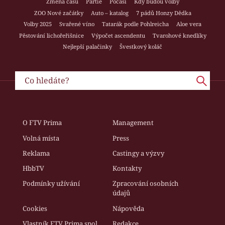
Změna času
Partie
Počasí
Kdy budou volby
ZOO Nové začátky
Auto – katalog
7 pádů Honzy Dědka
Volby 2025
Svařené víno
Tatarák podle Pohlreicha
Aloe vera
Pěstování lichořeřišnice
Výpočet ascendentu
Tvarohové knedlíky
Nejlepší palačinky
Švestkový koláč
O FTV Prima
Management
Volná místa
Press
Reklama
Castingy a výzvy
HbbTV
Kontakty
Podmínky užívání
Zpracování osobních
údajů
Cookies
Nápověda
Vlastník FTV Prima spol.
Redakce