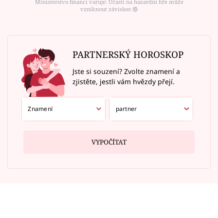
Ministerstvo financí varuje: Účastí na hazardní hře může
vzniknout závislost ⑱
PARTNERSKÝ HOROSKOP
Jste si souzení? Zvolte znamení a
zjistěte, jestli vám hvězdy přejí.
VYPOČÍTAT