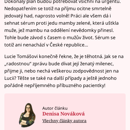
Dokonalý plán budou potřebovat všichni na urgentu.
Nedopatřením se totiž na příjmu ocitne smrtelně
jedovatý had, naprosto volně! Práci ale všem dá i
sehnat sérum proti jedu mamby zelené, která uštkla
muže, jež mambu na oddělení nevědomky přinesl.
Tohle bude závod s časem o mužův život. Sérum se
totiž ani nenachází v České republice…
Lucie Tomášovi konečně řekne, že je těhotná. Jak se na
„radostnou“ zprávu bude dívat její ženatý milenec,
přijme ji, nebo nechá veškerou zodpovědnost jen na
Lucii? Těšte se také na další případy a ještě jednoho
pořádně nepříjemného příbuzného pacientky!
Autor článku
Denisa Nováková
Všechny články autora