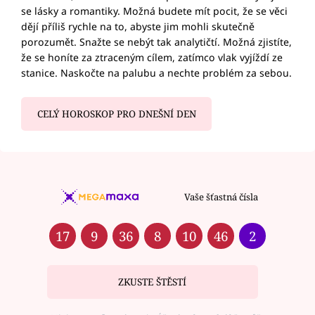
se lásky a romantiky. Možná budete mít pocit, že se věci
dějí příliš rychle na to, abyste jim mohli skutečně
porozumět. Snažte se nebýt tak analytičtí. Možná zjistíte,
že se honíte za ztraceným cílem, zatímco vlak vyjíždí ze
stanice. Naskočte na palubu a nechte problém za sebou.
CELÝ HOROSKOP PRO DNEŠNÍ DEN
Vaše šťastná čísla
17
9
36
8
10
46
2
ZKUSTE ŠTĚSTÍ