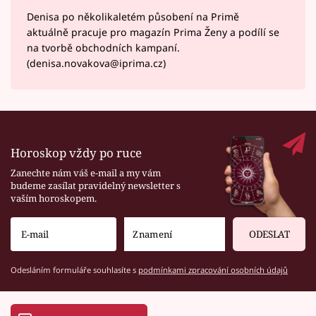
Denisa po několikaletém působení na Primě
aktuálně pracuje pro magazín Prima Ženy a podílí se
na tvorbě obchodních kampaní.
(denisa.novakova@iprima.cz)
Horoskop vždy po ruce
Zanechte nám váš e-mail a my vám
budeme zasílat pravidelný newsletter s
vaším horoskopem.
ODESLAT
Odesláním formuláře souhlasíte s
podmínkami zpracování osobních údajů