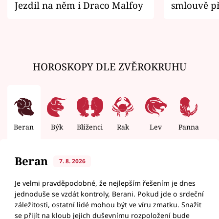
Jezdil na něm i Draco Malfoy
smlouvě př
zemřít
HOROSKOPY DLE ZVĚROKRUHU
Beran
Býk
Blíženci
Rak
Lev
Panna
V
Beran
7. 8. 2026
Je velmi pravděpodobné, že nejlepším řešením je dnes
jednoduše se vzdát kontroly, Berani. Pokud jde o srdeční
záležitosti, ostatní lidé mohou být ve víru zmatku. Snažit
se přijít na kloub jejich duševnímu rozpoložení bude