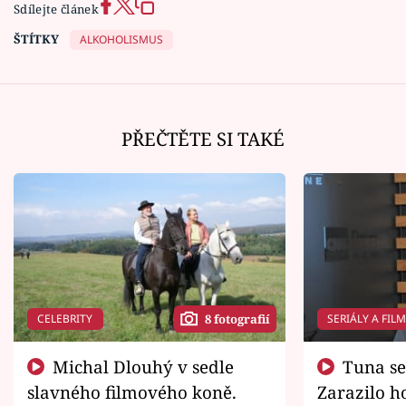
Sdílejte článek
ŠTÍTKY
ALKOHOLISMUS
PŘEČTĚTE SI TAKÉ
CELEBRITY
SERIÁLY A FIL
8 fotografií
Michal Dlouhý v sedle
Tuna se chtěl vrátit domů.
slavného filmového koně.
Zarazilo ho