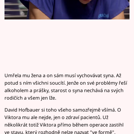
Horoskopy
Sledujte prima+
Filmový festival Karlovy Vary
Pořady
Mámy sobě
Umřela mu žena a on sám musí vychovávat syna. Až
Přihlášení
potud s ním všichni soucítí. Jenže on své problémy řeší
alkoholem a prášky, starost o syna nechává na svých
rodičích a všem jen lže.
Sledujte nás
David Hofbauer si toho všeho samozřejmě všímá. O
Viktora mu ale nejde, jen o zdraví pacientů. Už
několikrát totiž Viktora přímo během operace zastihl
ve stavu, který rozhodně nelze nazvat "ve formě".