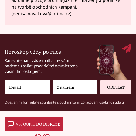
aktuálně pracuje pro magazín Prima Ženy a podílí se
na tvorbě obchodních kampaní.
(denisa.novakova@iprima.cz)
Horoskop vždy po ruce
Zanechte nám váš e-mail a my vám
budeme zasílat pravidelný newsletter s
vaším horoskopem.
ODESLAT
Odesláním formuláře souhlasíte s
podmínkami zpracování osobních údajů
VSTOUPIT DO DISKUZE