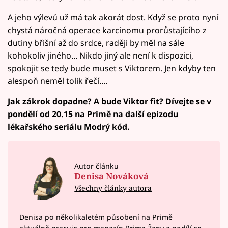
A jeho výlevů už má tak akorát dost. Když se proto nyní
chystá náročná operace karcinomu prorůstajícího z
dutiny břišní až do srdce, raději by měl na sále
kohokoliv jiného... Nikdo jiný ale není k dispozici,
spokojit se tedy bude muset s Viktorem. Jen kdyby ten
alespoň neměl tolik řečí....
Jak zákrok dopadne? A bude Viktor fit? Dívejte se v
pondělí od 20.15 na Primě na další epizodu
lékařského seriálu Modrý kód.
Autor článku
Denisa Nováková
Všechny články autora
Denisa po několikaletém působení na Primě