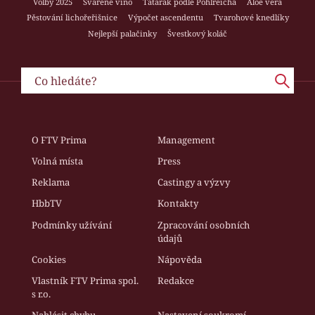
Volby 2025
Svařené víno
Tatarák podle Pohlreicha
Aloe vera
Pěstování lichořeřišnice
Výpočet ascendentu
Tvarohové knedlíky
Nejlepší palačinky
Švestkový koláč
O FTV Prima
Management
Volná místa
Press
Reklama
Castingy a výzvy
HbbTV
Kontakty
Podmínky užívání
Zpracování osobních
údajů
Cookies
Nápověda
Vlastník FTV Prima spol.
Redakce
s r.o.