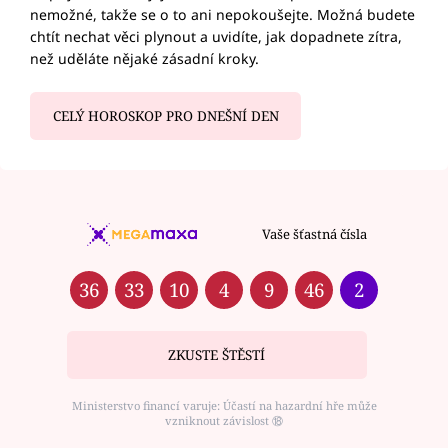
nemožné, takže se o to ani nepokoušejte. Možná budete
chtít nechat věci plynout a uvidíte, jak dopadnete zítra,
než uděláte nějaké zásadní kroky.
CELÝ HOROSKOP PRO DNEŠNÍ DEN
Vaše šťastná čísla
36
33
10
4
9
46
2
ZKUSTE ŠTĚSTÍ
Ministerstvo financí varuje: Účastí na hazardní hře může
vzniknout závislost ⑱