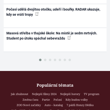
Počasí udělá dvojitou otočku, udeří i bouřky. RADAR ukazuje,
kdy se vrátí tropy
Masová střelba v thajské škole: Na místě je sedm mrtvých.
Student po útoku spáchal sebevraždu
Populární témata
Jak zhubnout
Nejlepší filmy 2024
Nejlepší horory
TV program
Změna času
Partie
Počasí
Kdy budou volby
ZOO Nové začátky
Auto – katalog
7 pádů Honzy Dědka