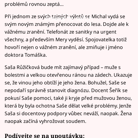
problémů rovnou zeptá…
Při jednom ze svých tajných výletů se Michal vydá se
Failed to fetch
svým novým známým přenocovat do lesa. Dojde ale k
vážnému zranění. Telefonát ze sanitky na urgent
všechny, a především Mery vyděsí. Spojovatelka totiž
hovoří nejen o vážném zranění, ale zmiňuje i jméno
doktora Tomáška.
Saša Růžičková bude mít zajímavý případ – muže s
bolestmi a velkou otevřenou ránou na zádech. Ukazuje
se, že vinou jeho obtíží je jeho žena. Bohužel, Saše se
nepodaří správně stanovit diagnózu. Docent Šeřík se
pokusí Saše pomoci, také ji kryje před mužovou ženou,
která by byla ochotna Saše dělat velké problémy. Jenže
Saša si docentovy podpory vůbec neváží, naopak. Žena
naopak začíná vyhrožovat soudem.
Podívejte se na upoutávku: