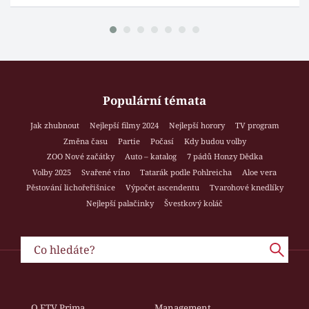
Populární témata
Jak zhubnout
Nejlepší filmy 2024
Nejlepší horory
TV program
Změna času
Partie
Počasí
Kdy budou volby
ZOO Nové začátky
Auto – katalog
7 pádů Honzy Dědka
Volby 2025
Svařené víno
Tatarák podle Pohlreicha
Aloe vera
Pěstování lichořeřišnice
Výpočet ascendentu
Tvarohové knedlíky
Nejlepší palačinky
Švestkový koláč
O FTV Prima
Management