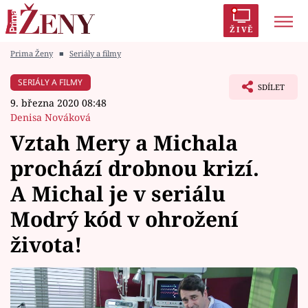
ŽIVĚ
Prima Ženy
■
Seriály a filmy
Trendy:
Polabí
Inspekce
Prostřeno!
AYTO?
SERIÁLY A FILMY
SDÍLET
Módní alarm
Zrádci
Proměny
9. března 2020 08:48
Denisa Nováková
Vztah Mery a Michala
prochází drobnou krizí.
Témata
A Michal je v seriálu
Celebrity
Modrý kód v ohrožení
života!
Vztahy
Seriály