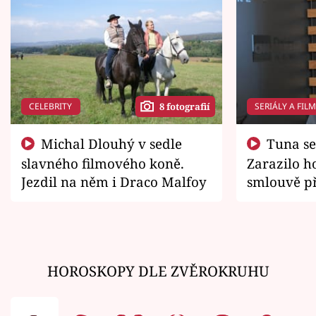
CELEBRITY
SERIÁLY A FIL
8 fotografií
Michal Dlouhý v sedle
Tuna se chtěl vrátit domů.
slavného filmového koně.
Zarazilo ho
Jezdil na něm i Draco Malfoy
smlouvě př
zemřít
HOROSKOPY DLE ZVĚROKRUHU