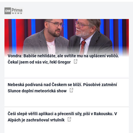
Vondra: Babiše nehlídáte, ale svítíte mu na uplácení voličů.
Čekal jsem od vás víc, řekl Gregor
Nebeská podívaná nad Českem se blíží. Působivé zatmění
Slunce doplní meteorická show
Češi slepě věřili aplikaci a přecenili síly, píší v Rakousku. V
Alpách je zachraňoval vrtulník