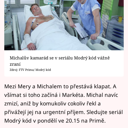
Horoskopy
Sledujte prima+
Filmový festival Karlovy Vary
Pořady
Mámy sobě
Michalův kamarád se v seriálu Modrý kód vážně
zraní
Zdroj: FTV Prima/ Modrý kód
Přihlášení
Mezi Mery a Michalem to přestává klapat. A
všímat si toho začíná i Markéta. Michal navíc
Sledujte nás
zmizí, aniž by komukoliv cokoliv řekl a
přivážejí jej na urgentní příjem. Sledujte seriál
Modrý kód v pondělí ve 20.15 na Primě.