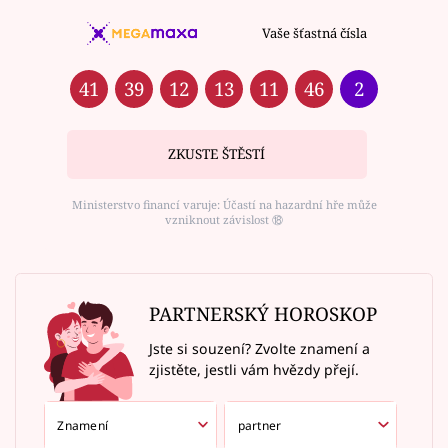
Vaše šťastná čísla
41
39
12
13
11
46
2
ZKUSTE ŠTĚSTÍ
Ministerstvo financí varuje: Účastí na hazardní hře může
vzniknout závislost ⑱
PARTNERSKÝ HOROSKOP
Jste si souzení? Zvolte znamení a
zjistěte, jestli vám hvězdy přejí.