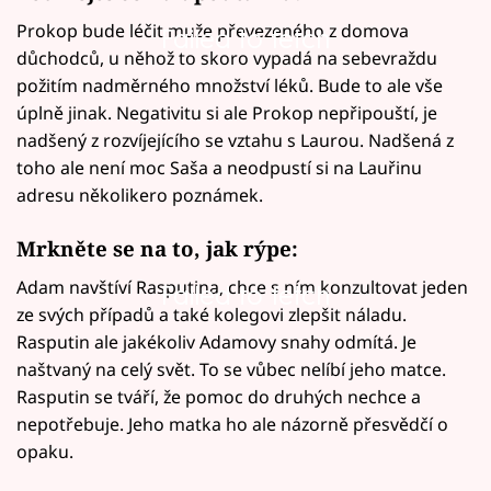
Prokop bude léčit muže převezeného z domova
Failed to fetch
důchodců, u něhož to skoro vypadá na sebevraždu
požitím nadměrného množství léků. Bude to ale vše
úplně jinak. Negativitu si ale Prokop nepřipouští, je
nadšený z rozvíjejícího se vztahu s Laurou. Nadšená z
toho ale není moc Saša a neodpustí si na Lauřinu
adresu několikero poznámek.
Mrkněte se na to, jak rýpe:
Adam navštíví Rasputina, chce s ním konzultovat jeden
Failed to fetch
ze svých případů a také kolegovi zlepšit náladu.
Rasputin ale jakékoliv Adamovy snahy odmítá. Je
naštvaný na celý svět. To se vůbec nelíbí jeho matce.
Rasputin se tváří, že pomoc do druhých nechce a
nepotřebuje. Jeho matka ho ale názorně přesvědčí o
opaku.