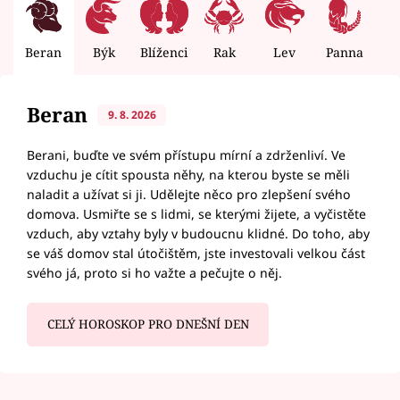
Beran
Býk
Blíženci
Rak
Lev
Panna
V
Beran
9. 8. 2026
Berani, buďte ve svém přístupu mírní a zdrženliví. Ve
vzduchu je cítit spousta něhy, na kterou byste se měli
naladit a užívat si ji. Udělejte něco pro zlepšení svého
domova. Usmiřte se s lidmi, se kterými žijete, a vyčistěte
vzduch, aby vztahy byly v budoucnu klidné. Do toho, aby
se váš domov stal útočištěm, jste investovali velkou část
svého já, proto si ho važte a pečujte o něj.
CELÝ HOROSKOP PRO DNEŠNÍ DEN