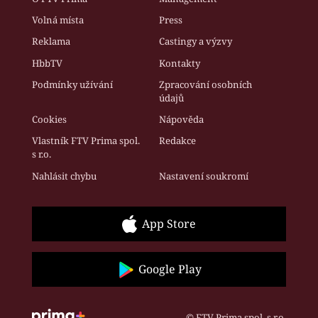
Volná místa
Press
Reklama
Castingy a výzvy
HbbTV
Kontakty
Podmínky užívání
Zpracování osobních
údajů
Cookies
Nápověda
Vlastník FTV Prima spol.
Redakce
s r.o.
Nahlásit chybu
Nastavení soukromí
App Store
Google Play
© FTV Prima spol. s r.o.