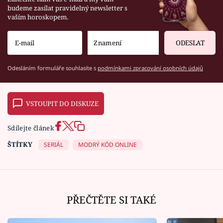
budeme zasílat pravidelný newsletter s
vaším horoskopem.
ODESLAT
Odesláním formuláře souhlasíte s
podmínkami zpracování osobních údajů
VSTOUPIT DO DISKUZE
Sdílejte článek
ŠTÍTKY
SERIÁL
MODRÝ KÓD ONLINE
PŘEČTĚTE SI TAKÉ