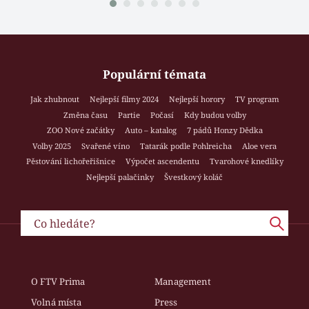
Populární témata
Jak zhubnout
Nejlepší filmy 2024
Nejlepší horory
TV program
Změna času
Partie
Počasí
Kdy budou volby
ZOO Nové začátky
Auto – katalog
7 pádů Honzy Dědka
Volby 2025
Svařené víno
Tatarák podle Pohlreicha
Aloe vera
Pěstování lichořeřišnice
Výpočet ascendentu
Tvarohové knedlíky
Nejlepší palačinky
Švestkový koláč
O FTV Prima
Management
Volná místa
Press