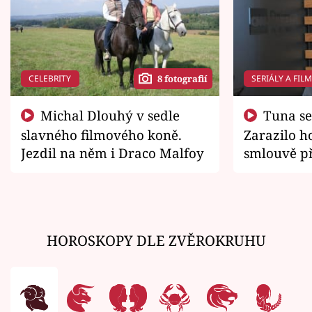
CELEBRITY
SERIÁLY A FIL
8 fotografií
Michal Dlouhý v sedle
Tuna se chtěl vrátit domů.
slavného filmového koně.
Zarazilo ho
Jezdil na něm i Draco Malfoy
smlouvě př
zemřít
HOROSKOPY DLE ZVĚROKRUHU