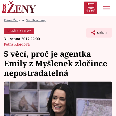
ŽIVĚ
Prima Ženy
■
Seriály a filmy
Trendy:
Polabí
Inspekce
Prostřeno!
AYTO?
SERIÁLY A FILMY
SDÍLET
Módní alarm
Zrádci
Proměny
31. srpna 2017 22:00
Petra Kloidová
5 věcí, proč je agentka
Emily z Myšlenek zločince
Témata
nepostradatelná
Celebrity
Vztahy
Seriály