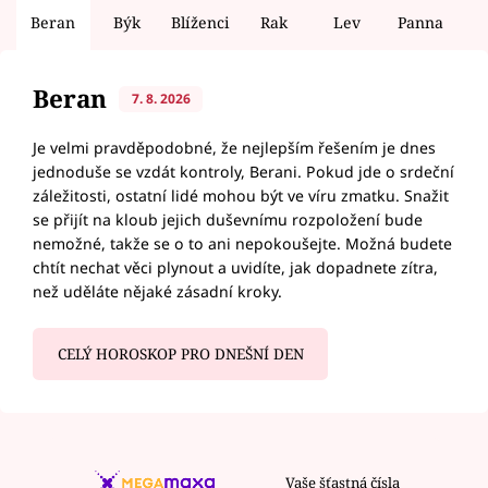
Beran
Býk
Blíženci
Rak
Lev
Panna
V
Beran
7. 8. 2026
Je velmi pravděpodobné, že nejlepším řešením je dnes
jednoduše se vzdát kontroly, Berani. Pokud jde o srdeční
záležitosti, ostatní lidé mohou být ve víru zmatku. Snažit
se přijít na kloub jejich duševnímu rozpoložení bude
nemožné, takže se o to ani nepokoušejte. Možná budete
chtít nechat věci plynout a uvidíte, jak dopadnete zítra,
než uděláte nějaké zásadní kroky.
CELÝ HOROSKOP PRO DNEŠNÍ DEN
Vaše šťastná čísla