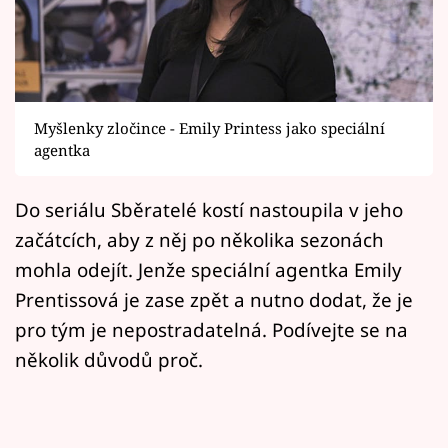
Horoskopy
Sledujte prima+
Filmový festival Karlovy Vary
Myšlenky zločince - Emily Printess jako speciální
Pořady
agentka
Mámy sobě
Do seriálu Sběratelé kostí nastoupila v jeho
začátcích, aby z něj po několika sezonách
Přihlášení
mohla odejít. Jenže speciální agentka Emily
Prentissová je zase zpět a nutno dodat, že je
pro tým je nepostradatelná. Podívejte se na
Sledujte nás
několik důvodů proč.