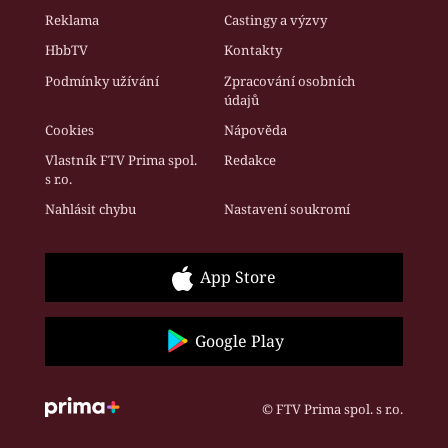
Reklama
Castingy a výzvy
HbbTV
Kontakty
Podmínky užívání
Zpracování osobních
údajů
Cookies
Nápověda
Vlastník FTV Prima spol.
Redakce
s r.o.
Nahlásit chybu
Nastavení soukromí
App Store
Google Play
© FTV Prima spol. s r.o.