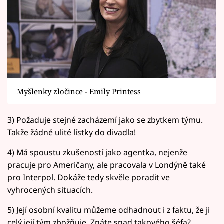
Myšlenky zločince - Emily Printess
3) Požaduje stejné zacházemí jako se zbytkem týmu.
Takže žádné ulité lístky do divadla!
4) Má spoustu zkušeností jako agentka, nejenže
pracuje pro Američany, ale pracovala v Londýně také
pro Interpol. Dokáže tedy skvěle poradit ve
vyhrocených situacích.
5) Její osobní kvalitu můžeme odhadnout i z faktu, že ji
celý její tým zbožňuje. Znáte snad takového šéfa?