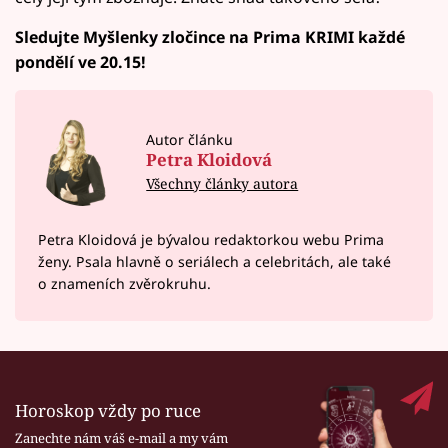
Sledujte Myšlenky zločince na Prima KRIMI každé
pondělí ve 20.15!
Autor článku
Petra Kloidová
Všechny články autora
Petra Kloidová je bývalou redaktorkou webu Prima
ženy. Psala hlavně o seriálech a celebritách, ale také
o znameních zvěrokruhu.
Horoskop vždy po ruce
Zanechte nám váš e-mail a my vám