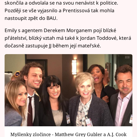
skončila a odvolala se na svou nenávist k politice.
Později se vše vyjasnilo a Prentissová tak mohla
nastoupit zpět do BAU.
Emily s agentem Derekem Morganem pojí blízké
přátelství, blízký vztah má také k Jordan Toddové, která
dočasně zastupuje JJ během její mateřské.
Myšlenky zločince - Matthew Grey Gubler a A.J. Cook