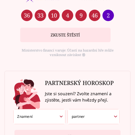
36
33
10
4
9
46
2
ZKUSTE ŠTĚSTÍ
Ministerstvo financí varuje: Účastí na hazardní hře může
vzniknout závislost ⑱
PARTNERSKÝ HOROSKOP
Jste si souzení? Zvolte znamení a
zjistěte, jestli vám hvězdy přejí.