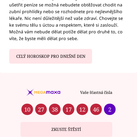
ušetřit peníze se možná nebudete obtěžovat chodit na
zubní prohlídky nebo se rozhodnete pro nejlevnějšího
lékaře. Nic není důležitější než vaše zdraví. Chovejte se
ke svému tělu s úctou a respektem, které si zaslouží.
Možná vám nebude dělat potíže dělat pro druhé to, co
víte, že byste měli dělat pro sebe.
CELÝ HOROSKOP PRO DNEŠNÍ DEN
Vaše šťastná čísla
10
27
38
17
12
46
2
ZKUSTE ŠTĚSTÍ