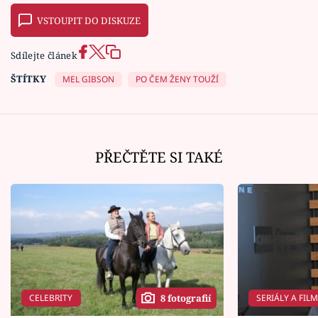
VSTOUPIT DO DISKUZE
Sdílejte článek
ŠTÍTKY
MEL GIBSON
PO ČEM ŽENY TOUŽÍ
PŘEČTĚTE SI TAKÉ
CELEBRITY
SERIÁLY A FIL
8 fotografií