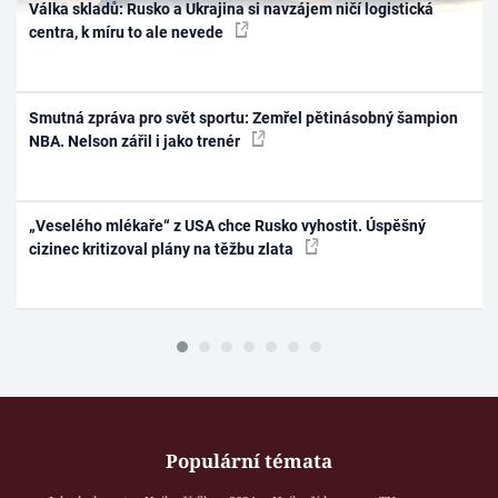
Válka skladů: Rusko a Ukrajina si navzájem ničí logistická
centra, k míru to ale nevede
Smutná zpráva pro svět sportu: Zemřel pětinásobný šampion
NBA. Nelson zářil i jako trenér
„Veselého mlékaře“ z USA chce Rusko vyhostit. Úspěšný
cizinec kritizoval plány na těžbu zlata
Populární témata