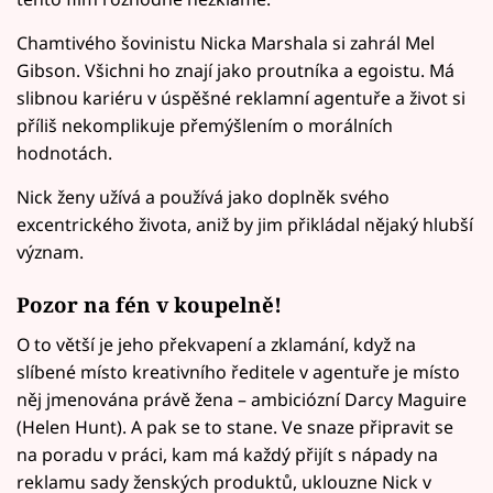
Chamtivého šovinistu Nicka Marshala si zahrál Mel
Gibson. Všichni ho znají jako proutníka a egoistu. Má
slibnou kariéru v úspěšné reklamní agentuře a život si
příliš nekomplikuje přemýšlením o morálních
hodnotách.
Nick ženy užívá a používá jako doplněk svého
excentrického života, aniž by jim přikládal nějaký hlubší
význam.
Pozor na fén v koupelně!
O to větší je jeho překvapení a zklamání, když na
slíbené místo kreativního ředitele v agentuře je místo
něj jmenována právě žena – ambiciózní Darcy Maguire
(Helen Hunt). A pak se to stane. Ve snaze připravit se
na poradu v práci, kam má každý přijít s nápady na
reklamu sady ženských produktů, uklouzne Nick v