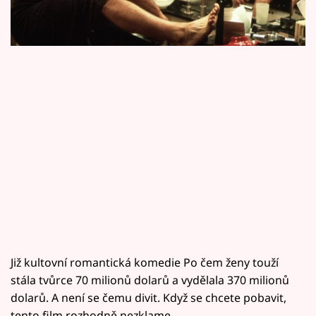
Horoskopy
ženy touží uvidíte v pondělí ve 20.15 na Primě.
Sledujte prima+
Filmový festival Karlovy Vary
Pořady
Mámy sobě
Přihlášení
Sledujte nás
Již kultovní romantická komedie Po čem ženy touží
stála tvůrce 70 milionů dolarů a vydělala 370 milionů
dolarů. A není se čemu divit. Když se chcete pobavit,
tento film rozhodně nezklame.