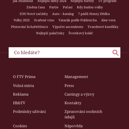
Jak zhubnout
Nejlepší filmy 2024
Nejlepší horory
TV program
Změna času
Partie
Počasí
Kdy budou volby
ZOO Nové začátky
Auto – katalog
7 pádů Honzy Dědka
Volby 2025
Svařené víno
Tatarák podle Pohlreicha
Aloe vera
Pěstování lichořeřišnice
Výpočet ascendentu
Tvarohové knedlíky
Nejlepší palačinky
Švestkový koláč
O FTV Prima
Management
Volná místa
Press
Reklama
Castingy a výzvy
HbbTV
Kontakty
Podmínky užívání
Zpracování osobních
údajů
Cookies
Nápověda