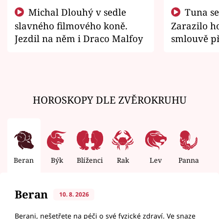
Michal Dlouhý v sedle
Tuna se chtěl vrátit domů.
slavného filmového koně.
Zarazilo ho
Jezdil na něm i Draco Malfoy
smlouvě př
zemřít
HOROSKOPY DLE ZVĚROKRUHU
Beran
Býk
Blíženci
Rak
Lev
Panna
V
Beran
10. 8. 2026
Berani, nešetřete na péči o své fyzické zdraví. Ve snaze