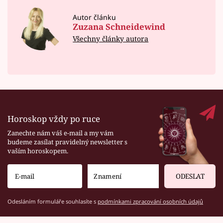
Autor článku
Zuzana Schneidewind
Všechny články autora
Horoskop vždy po ruce
Zanechte nám váš e-mail a my vám
budeme zasílat pravidelný newsletter s
vaším horoskopem.
ODESLAT
Odesláním formuláře souhlasíte s
podmínkami zpracování osobních údajů