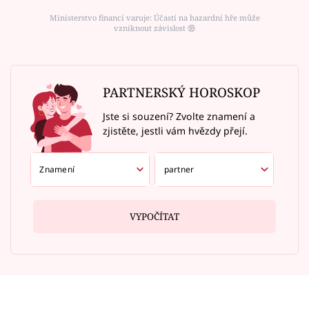
Ministerstvo financí varuje: Účastí na hazardní hře může
vzniknout závislost ⑱
PARTNERSKÝ HOROSKOP
Jste si souzení? Zvolte znamení a
zjistěte, jestli vám hvězdy přejí.
VYPOČÍTAT