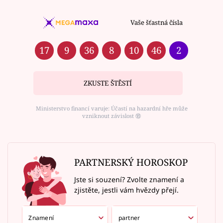
Vaše šťastná čísla
17
9
36
8
10
46
2
ZKUSTE ŠTĚSTÍ
Ministerstvo financí varuje: Účastí na hazardní hře může
vzniknout závislost ⑱
PARTNERSKÝ HOROSKOP
Jste si souzení? Zvolte znamení a
zjistěte, jestli vám hvězdy přejí.