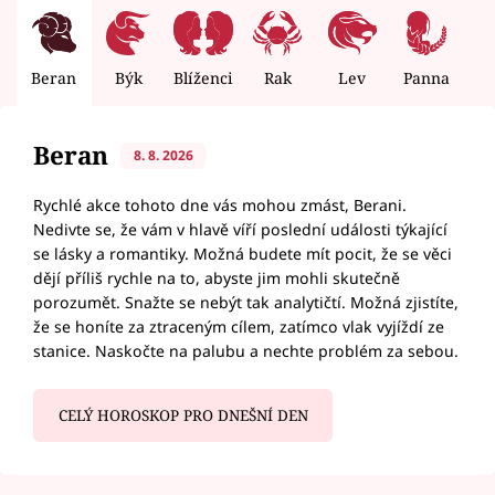
Beran
Býk
Blíženci
Rak
Lev
Panna
V
Beran
8. 8. 2026
Rychlé akce tohoto dne vás mohou zmást, Berani.
Nedivte se, že vám v hlavě víří poslední události týkající
se lásky a romantiky. Možná budete mít pocit, že se věci
dějí příliš rychle na to, abyste jim mohli skutečně
porozumět. Snažte se nebýt tak analytičtí. Možná zjistíte,
že se honíte za ztraceným cílem, zatímco vlak vyjíždí ze
stanice. Naskočte na palubu a nechte problém za sebou.
CELÝ HOROSKOP PRO DNEŠNÍ DEN