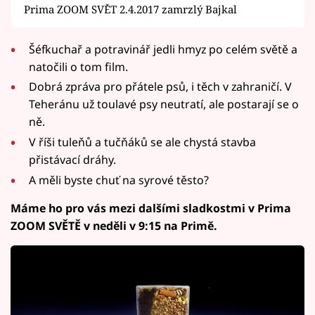
Prima ZOOM SVĚT 2.4.2017 zamrzlý Bajkal
Šéfkuchař a potravinář jedli hmyz po celém světě a
natočili o tom film.
Dobrá zpráva pro přátele psů, i těch v zahraničí. V
Teheránu už toulavé psy neutratí, ale postarají se o
ně.
V říši tuleňů a tučňáků se ale chystá stavba
přistávací dráhy.
A měli byste chuť na syrové těsto?
Máme ho pro vás mezi dalšími sladkostmi v Prima
ZOOM SVĚTĚ v neděli v 9:15 na Primě.