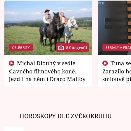
CELEBRITY
SERIÁLY A FIL
8 fotografií
Michal Dlouhý v sedle
Tuna se chtěl vrátit domů.
slavného filmového koně.
Zarazilo ho
Jezdil na něm i Draco Malfoy
smlouvě př
zemřít
HOROSKOPY DLE ZVĚROKRUHU