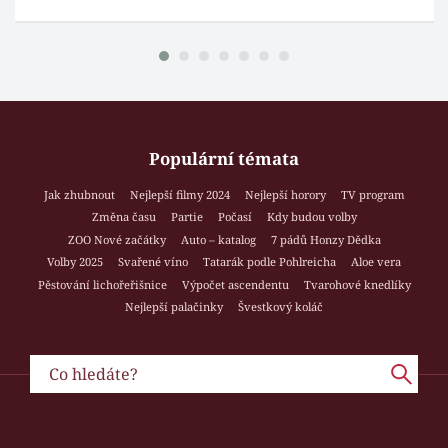
Populární témata
Jak zhubnout
Nejlepší filmy 2024
Nejlepší horory
TV program
Změna času
Partie
Počasí
Kdy budou volby
ZOO Nové začátky
Auto – katalog
7 pádů Honzy Dědka
Volby 2025
Svařené víno
Tatarák podle Pohlreicha
Aloe vera
Pěstování lichořeřišnice
Výpočet ascendentu
Tvarohové knedlíky
Nejlepší palačinky
Švestkový koláč