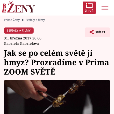
ŽIVĚ
Prima Ženy
■
Seriály a filmy
Trendy:
Polabí
Inspekce
Prostřeno!
AYTO?
SERIÁLY A FILMY
SDÍLET
Módní alarm
Zrádci
Proměny
31. března 2017 20:00
Gabriela Gabrielová
Jak se po celém světě jí
hmyz? Prozradíme v Prima
Témata
ZOOM SVĚTĚ
Celebrity
Vztahy
Seriály