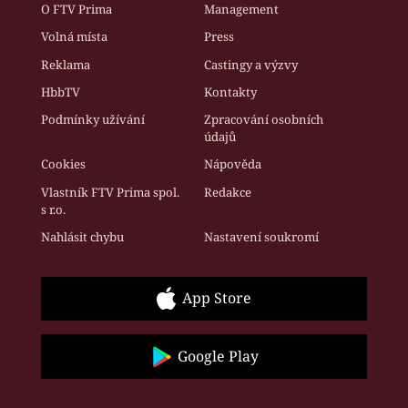
O FTV Prima
Management
Volná místa
Press
Reklama
Castingy a výzvy
HbbTV
Kontakty
Podmínky užívání
Zpracování osobních
údajů
Cookies
Nápověda
Vlastník FTV Prima spol.
Redakce
s r.o.
Nahlásit chybu
Nastavení soukromí
App Store
Google Play