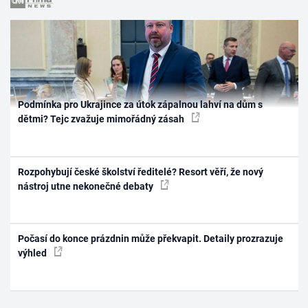
Podmínka pro Ukrajince za útok zápalnou lahví na dům s
dětmi? Tejc zvažuje mimořádný zásah
Rozpohybují české školství ředitelé? Resort věří, že nový
nástroj utne nekonečné debaty
Počasí do konce prázdnin může překvapit. Detaily prozrazuje
výhled