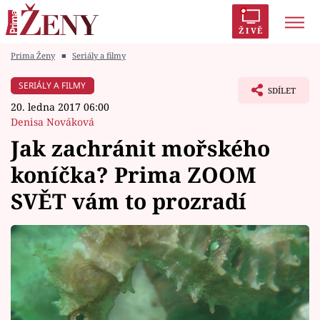
ŽIVĚ
Prima Ženy
■
Seriály a filmy
Trendy:
Polabí
Inspekce
Prostřeno!
AYTO?
SERIÁLY A FILMY
SDÍLET
Módní alarm
Zrádci
Proměny
20. ledna 2017 06:00
Denisa Nováková
Jak zachránit mořského
koníčka? Prima ZOOM
Témata
SVĚT vám to prozradí
Celebrity
Vztahy
Seriály