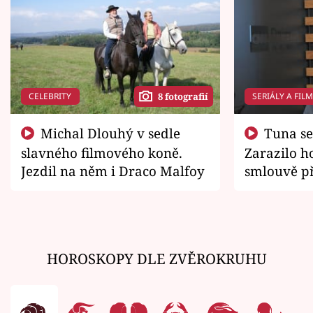
CELEBRITY
SERIÁLY A FIL
8 fotografií
Michal Dlouhý v sedle
Tuna se chtěl vrátit domů.
slavného filmového koně.
Zarazilo ho
Jezdil na něm i Draco Malfoy
smlouvě př
zemřít
HOROSKOPY DLE ZVĚROKRUHU