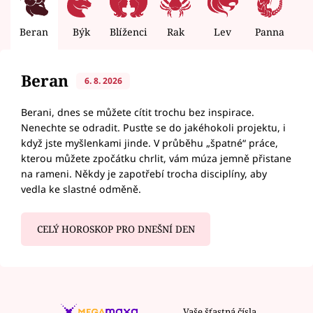
Beran
Býk
Blíženci
Rak
Lev
Panna
V
Beran
6. 8. 2026
Berani, dnes se můžete cítit trochu bez inspirace.
Nenechte se odradit. Pusťte se do jakéhokoli projektu, i
když jste myšlenkami jinde. V průběhu „špatné“ práce,
kterou můžete zpočátku chrlit, vám múza jemně přistane
na rameni. Někdy je zapotřebí trocha disciplíny, aby
vedla ke slastné odměně.
CELÝ HOROSKOP PRO DNEŠNÍ DEN
Vaše šťastná čísla