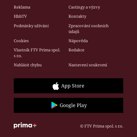
Reklama
Castingy a výzvy
HbbTV
Kontakty
Podmínky užívání
Zpracování osobních
údajů
Cookies
Nápověda
Vlastník FTV Prima spol.
Redakce
s r.o.
Nahlásit chybu
Nastavení soukromí
App Store
Google Play
© FTV Prima spol. s r.o.