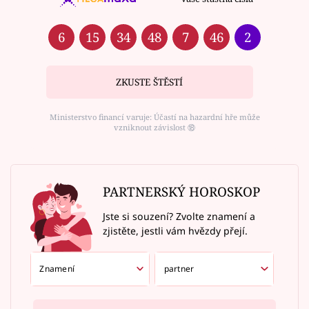
6
15
34
48
7
46
2
ZKUSTE ŠTĚSTÍ
Ministerstvo financí varuje: Účastí na hazardní hře může
vzniknout závislost ⑱
PARTNERSKÝ HOROSKOP
Jste si souzení? Zvolte znamení a
zjistěte, jestli vám hvězdy přejí.