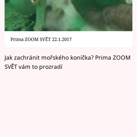
Horoskopy
Sledujte prima+
Filmový festival Karlovy Vary
Prima ZOOM SVĚT 22.1.2017
Pořady
Jak zachránit mořského koníčka? Prima ZOOM
Mámy sobě
SVĚT vám to prozradí
Přihlášení
Sledujte nás