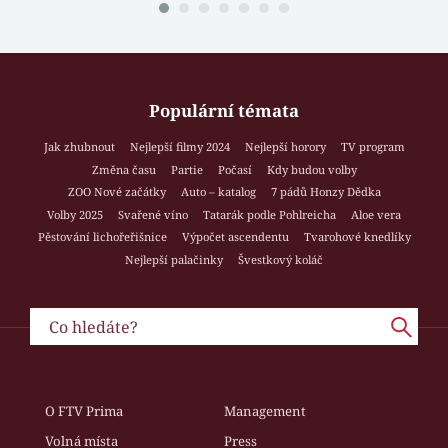
Populární témata
Jak zhubnout
Nejlepší filmy 2024
Nejlepší horory
TV program
Změna času
Partie
Počasí
Kdy budou volby
ZOO Nové začátky
Auto – katalog
7 pádů Honzy Dědka
Volby 2025
Svařené víno
Tatarák podle Pohlreicha
Aloe vera
Pěstování lichořeřišnice
Výpočet ascendentu
Tvarohové knedlíky
Nejlepší palačinky
Švestkový koláč
O FTV Prima
Management
Volná místa
Press