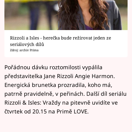
Horoskopy
Sledujte prima+
Filmový festival Karlovy Vary
Rizzoli a Isles - herečka bude režírovat jeden ze
Pořady
seriálových dílů
Zdroj: archiv Prima
Mámy sobě
Pořádnou dávku roztomilosti vypálila
představitelka Jane Rizzoli Angie Harmon.
Přihlášení
Energická brunetka prozradila, koho má,
patrně pravidelně, v peřinách. Další díl seriálu
Sledujte nás
Rizzoli & Isles: Vraždy na pitevně uvidíte ve
čtvrtek od 20.15 na Primě LOVE.