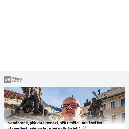
Neodborné, plýtváte penězi, píší umělci Babišovi kvůli