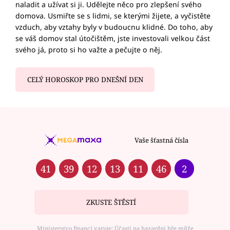
naladit a užívat si ji. Udělejte něco pro zlepšení svého
domova. Usmiřte se s lidmi, se kterými žijete, a vyčistěte
vzduch, aby vztahy byly v budoucnu klidné. Do toho, aby
se váš domov stal útočištěm, jste investovali velkou část
svého já, proto si ho važte a pečujte o něj.
CELÝ HOROSKOP PRO DNEŠNÍ DEN
Vaše šťastná čísla
41
39
12
13
11
46
2
ZKUSTE ŠTĚSTÍ
Ministerstvo financí varuje: Účastí na hazardní hře může