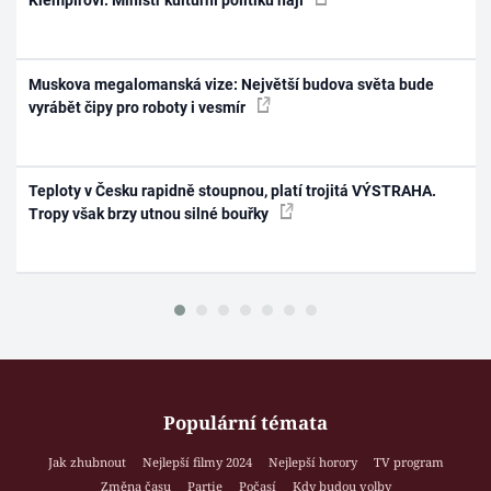
Klempířovi. Ministr kulturní politiku hájí
Muskova megalomanská vize: Největší budova světa bude
vyrábět čipy pro roboty i vesmír
Teploty v Česku rapidně stoupnou, platí trojitá VÝSTRAHA.
Tropy však brzy utnou silné bouřky
Populární témata
Jak zhubnout
Nejlepší filmy 2024
Nejlepší horory
TV program
Změna času
Partie
Počasí
Kdy budou volby