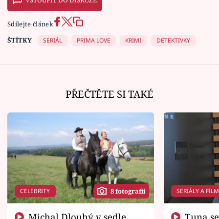
Sdílejte článek
ŠTÍTKY
SERIÁL
PRIMA LOVE
KRIMI
DETEKTIVKY
PŘEČTĚTE SI TAKÉ
CELEBRITY
SERIÁLY A FIL
8 fotografií
Michal Dlouhý v sedle
Tuna se chtěl vrátit domů.