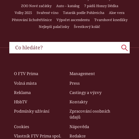
ZOO Nové začátky
Auto – katalog
7 pádů Honzy Dědka
Volby 2025
Svařené víno
Tatarák podle Pohlreicha
Aloe vera
Pěstování lichořeřišnice
Výpočet ascendentu
Tvarohové knedlíky
Nejlepší palačinky
Švestkový koláč
O FTV Prima
Management
Volná místa
Press
Reklama
Castingy a výzvy
HbbTV
Kontakty
Podmínky užívání
Zpracování osobních
údajů
Cookies
Nápověda
Vlastník FTV Prima spol.
Redakce