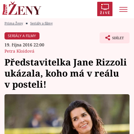
ŽIVĚ
Prima Ženy
■
Seriály a filmy
Trendy:
Polabí
Inspekce
Prostřeno!
AYTO?
SERIÁLY A FILMY
SDÍLET
Módní alarm
Zrádci
Proměny
19. října 2016 22:00
Petra Kloidová
Představitelka Jane Rizzoli
ukázala, koho má v reálu
Témata
v posteli!
Celebrity
Vztahy
Seriály