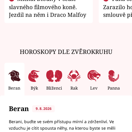
slavného filmového koně.
Zarazilo ho
Jezdil na něm i Draco Malfoy
smlouvě př
zemřít
HOROSKOPY DLE ZVĚROKRUHU
Beran
Býk
Blíženci
Rak
Lev
Panna
V
Beran
9. 8. 2026
Berani, buďte ve svém přístupu mírní a zdrženliví. Ve
vzduchu je cítit spousta něhy, na kterou byste se měli