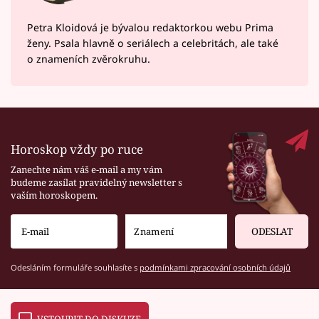
Petra Kloidová je bývalou redaktorkou webu Prima
ženy. Psala hlavně o seriálech a celebritách, ale také
o znameních zvěrokruhu.
Horoskop vždy po ruce
Zanechte nám váš e-mail a my vám
budeme zasílat pravidelný newsletter s
vaším horoskopem.
ODESLAT
Odesláním formuláře souhlasíte s
podmínkami zpracování osobních údajů
VSTOUPIT DO DISKUZE