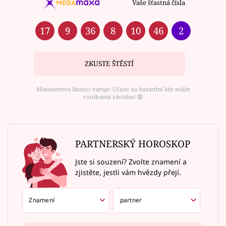
Vaše šťastná čísla
17
9
36
8
10
46
2
ZKUSTE ŠTĚSTÍ
Ministerstvo financí varuje: Účastí na hazardní hře může
vzniknout závislost ⑱
PARTNERSKÝ HOROSKOP
Jste si souzení? Zvolte znamení a
zjistěte, jestli vám hvězdy přejí.