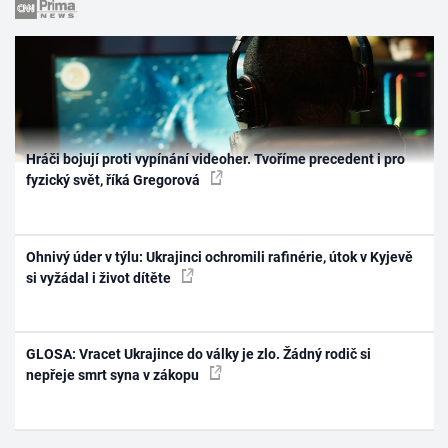
Hráči bojují proti vypínání videoher. Tvoříme precedent i pro
fyzický svět, říká Gregorová
Ohnivý úder v týlu: Ukrajinci ochromili rafinérie, útok v Kyjevě
si vyžádal i život dítěte
GLOSA: Vracet Ukrajince do války je zlo. Žádný rodič si
nepřeje smrt syna v zákopu