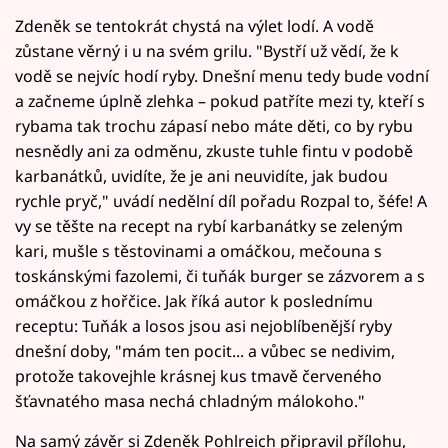
Zdeněk se tentokrát chystá na výlet lodí. A vodě
zůstane věrný i u na svém grilu. "Bystří už vědí, že k
vodě se nejvíc hodí ryby. Dnešní menu tedy bude vodní
a začneme úplně zlehka – pokud patříte mezi ty, kteří s
rybama tak trochu zápasí nebo máte děti, co by rybu
nesnědly ani za odměnu, zkuste tuhle fintu v podobě
karbanátků, uvidíte, že je ani neuvidíte, jak budou
rychle pryč," uvádí nedělní díl pořadu Rozpal to, šéfe! A
vy se těšte na recept na rybí karbanátky se zeleným
kari, mušle s těstovinami a omáčkou, mečouna s
toskánskými fazolemi, či tuňák burger se zázvorem a s
omáčkou z hořčice. Jak říká autor k poslednímu
receptu: Tuňák a losos jsou asi nejoblíbenější ryby
dnešní doby, "mám ten pocit... a vůbec se nedivim,
protože takovejhle krásnej kus tmavě červeného
šťavnatého masa nechá chladným málokoho."
Na samý závěr si Zdeněk Pohlreich připravil přílohu,