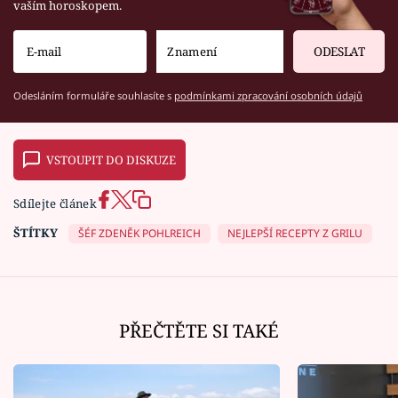
vaším horoskopem.
ODESLAT
Odesláním formuláře souhlasíte s
podmínkami zpracování osobních údajů
VSTOUPIT DO DISKUZE
Sdílejte článek
ŠTÍTKY
ŠÉF ZDENĚK POHLREICH
NEJLEPŠÍ RECEPTY Z GRILU
PŘEČTĚTE SI TAKÉ