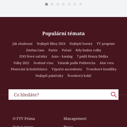
Populární témata
Jak zhubnout
Nejlepší filmy 2024
Nejlepší horory
TV program
Změna času
Partie
Počasí
Kdy budou volby
ZOO Nové začátky
Auto – katalog
7 pádů Honzy Dědka
Volby 2025
Svařené víno
Tatarák podle Pohlreicha
Aloe vera
Pěstování lichořeřišnice
Výpočet ascendentu
Tvarohové knedlíky
Nejlepší palačinky
Švestkový koláč
O FTV Prima
Management
Volná místa
Press