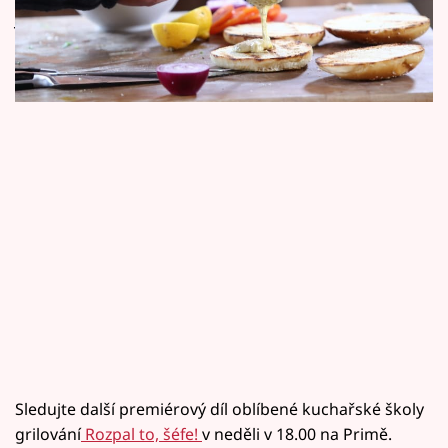
Horoskopy
jako šéf a budete spokojeni na každém dvorku
nebo přímo u vody!
Sledujte prima+
Filmový festival Karlovy Vary
Pořady
Mámy sobě
Přihlášení
Sledujte nás
Sledujte další premiérový díl oblíbené kuchařské školy
grilování
Rozpal to, šéfe!
v neděli v 18.00 na Primě.