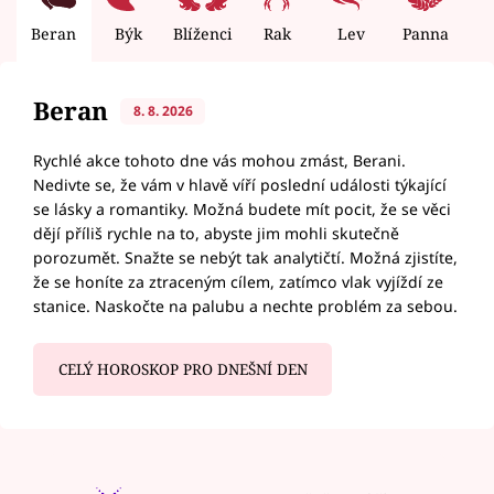
Beran
Býk
Blíženci
Rak
Lev
Panna
V
Beran
8. 8. 2026
Rychlé akce tohoto dne vás mohou zmást, Berani.
Nedivte se, že vám v hlavě víří poslední události týkající
se lásky a romantiky. Možná budete mít pocit, že se věci
dějí příliš rychle na to, abyste jim mohli skutečně
porozumět. Snažte se nebýt tak analytičtí. Možná zjistíte,
že se honíte za ztraceným cílem, zatímco vlak vyjíždí ze
stanice. Naskočte na palubu a nechte problém za sebou.
CELÝ HOROSKOP PRO DNEŠNÍ DEN