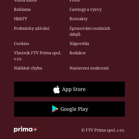
Reklama
Castingy a výzvy
HbbTV
Kontakty
Podmínky užívání
Zpracování osobních
údajů
Cookies
Nápověda
Vlastník FTV Prima spol.
Redakce
s r.o.
Nahlásit chybu
Nastavení soukromí
App Store
Google Play
© FTV Prima spol. s r.o.