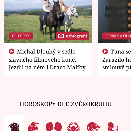
CELEBRITY
SERIÁLY A FIL
8 fotografií
Michal Dlouhý v sedle
Tuna se chtěl vrátit domů.
slavného filmového koně.
Zarazilo ho
Jezdil na něm i Draco Malfoy
smlouvě př
zemřít
HOROSKOPY DLE ZVĚROKRUHU