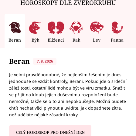
HOROSKOPY DLE ZVĚROKRUHU
Beran
Býk
Blíženci
Rak
Lev
Panna
V
Beran
7. 8. 2026
Je velmi pravděpodobné, že nejlepším řešením je dnes
jednoduše se vzdát kontroly, Berani. Pokud jde o srdeční
záležitosti, ostatní lidé mohou být ve víru zmatku. Snažit
se přijít na kloub jejich duševnímu rozpoložení bude
nemožné, takže se o to ani nepokoušejte. Možná budete
chtít nechat věci plynout a uvidíte, jak dopadnete zítra,
než uděláte nějaké zásadní kroky.
CELÝ HOROSKOP PRO DNEŠNÍ DEN