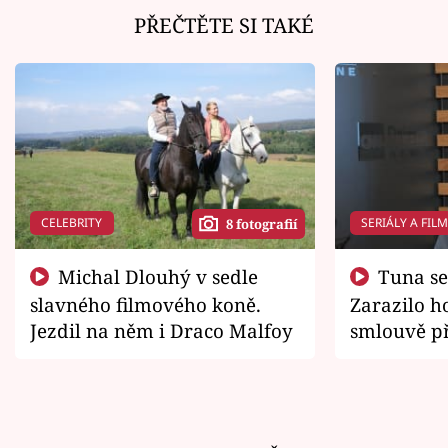
PŘEČTĚTE SI TAKÉ
CELEBRITY
SERIÁLY A FIL
8 fotografií
Michal Dlouhý v sedle
Tuna se chtěl vrátit domů.
slavného filmového koně.
Zarazilo ho
Jezdil na něm i Draco Malfoy
smlouvě př
zemřít