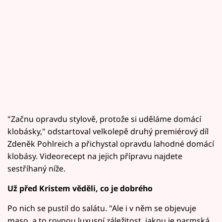
"Začnu opravdu stylově, protože si uděláme domácí
klobásky," odstartoval velkolepě druhý premiérový díl
Zdeněk Pohlreich a přichystal opravdu lahodné domácí
klobásy. Videorecept na jejich přípravu najdete
sestříhaný níže.
Už před Kristem věděli, co je dobrého
Po nich se pustil do salátu. "Ale i v něm se objevuje
maso, a to rovnou luxusní záležitost, jakou je parmská