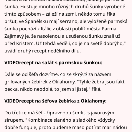
šunka. Existuje mnoho různých druhů šunky vyrobené
tímto způsobem – záleží na zemi, někdo tomu říká
pršut, ve Španělsku mají serrano, ale vyloženě parmská
šunka pochází z Itálie z oblasti poblíž města Parma.
Zajímavý je, že nasolenou a usušenou šunku znali už
před Kristem. Už tehdá věděli, co je na světě dobrýho,"
uvádí druhý recept nedělního dílu.
VIDEOrecept na salát s parmskou šunkou:
Dále se od šéfa dozvíme, co se skrývá za názvem
Failed to fetch
grilovaných žebírek z Oklahomy. "Tyhle žebra jsou fakt
pecka, nikdo neodolá, to jsem si jistej," říká.
VIDEOrecept na šéfova žebírka z Oklahomy:
Do třetice má šéf připravenou šunku s javorovým
Failed to fetch
sirupem. "Kombinace slaného a sladkého vždycky
dobře funguje, proto budeme maso potírat marinádou