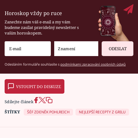
Horoskop vždy po ruce
Zanechte nám váš e-mail a my vám
budeme zasílat pravidelný newsletter s
vaším horoskopem.
ODESLAT
Odesláním formuláře souhlasíte s
podmínkami zpracování osobních údajů
VSTOUPIT DO DISKUZE
Sdílejte článek
ŠTÍTKY
ŠÉF ZDENĚK POHLREICH
NEJLEPŠÍ RECEPTY Z GRILU