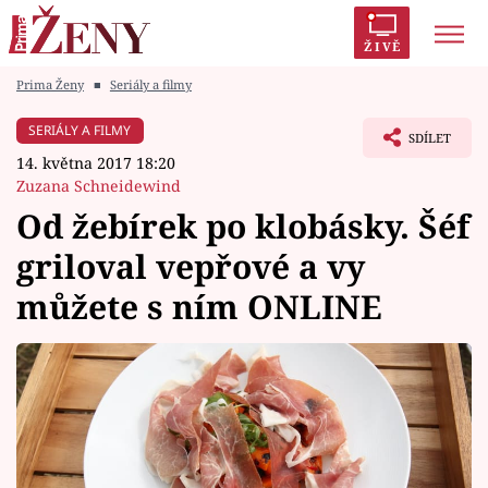
ŽIVĚ
Prima Ženy
■
Seriály a filmy
Trendy:
Polabí
Inspekce
Prostřeno!
AYTO?
SERIÁLY A FILMY
SDÍLET
Módní alarm
Zrádci
Proměny
14. května 2017 18:20
Zuzana Schneidewind
Od žebírek po klobásky. Šéf
griloval vepřové a vy
Témata
můžete s ním ONLINE
Celebrity
Vztahy
Seriály