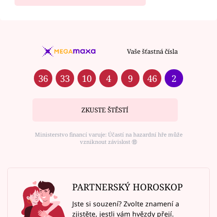
Vaše šťastná čísla
36
33
10
4
9
46
2
ZKUSTE ŠTĚSTÍ
Ministerstvo financí varuje: Účastí na hazardní hře může
vzniknout závislost ⑱
PARTNERSKÝ HOROSKOP
Jste si souzení? Zvolte znamení a
zjistěte, jestli vám hvězdy přejí.