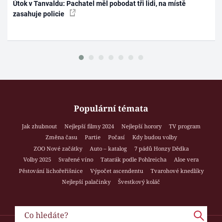
Útok v Tanvaldu: Pachatel měl pobodat tři lidi, na místě
zasahuje policie
Populární témata
Jak zhubnout
Nejlepší filmy 2024
Nejlepší horory
TV program
Změna času
Partie
Počasí
Kdy budou volby
ZOO Nové začátky
Auto – katalog
7 pádů Honzy Dědka
Volby 2025
Svařené víno
Tatarák podle Pohlreicha
Aloe vera
Pěstování lichořeřišnice
Výpočet ascendentu
Tvarohové knedlíky
Nejlepší palačinky
Švestkový koláč