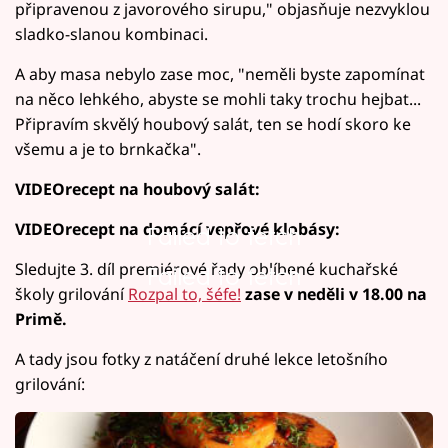
připravenou z javorového sirupu," objasňuje nezvyklou
sladko-slanou kombinaci.
A aby masa nebylo zase moc, "neměli byste zapomínat
na něco lehkého, abyste se mohli taky trochu hejbat...
Připravím skvělý houbový salát, ten se hodí skoro ke
všemu a je to brnkačka".
VIDEOrecept na houbový salát:
VIDEOrecept na domácí vepřové klobásy:
Failed to fetch
Sledujte 3. díl premiérové řady oblíbené kuchařské
Failed to fetch
školy grilování
Rozpal to, šéfe!
zase v neděli v 18.00 na
Primě.
A tady jsou fotky z natáčení druhé lekce letošního
grilování: