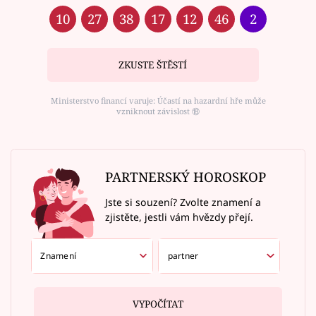
10
27
38
17
12
46
2
ZKUSTE ŠTĚSTÍ
Ministerstvo financí varuje: Účastí na hazardní hře může
vzniknout závislost ⑱
PARTNERSKÝ HOROSKOP
Jste si souzení? Zvolte znamení a
zjistěte, jestli vám hvězdy přejí.
VYPOČÍTAT