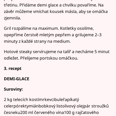
třetinu. Přidáme demi glace a chvilku povaříme. Na
závěr můžeme vmíchat kousek másla, aby se omáčka
zjemnila.
Gril rozpálíme na maximum. Kotletky osolíme,
opepříme čerstvě mletým pepřem a grilujeme 2–3
minuty z každé strany na medium.
Hotové steaky servírujeme na talíř a necháme 5 minut
odležet. Přelijeme portskou omáčkou.
3. recept
DEMI-GLACE
Suroviny:
2 kg telecích kostímrkevcibuleřapíkatý
celerpórektymiánbobkový listolivový olejpár stroužků
česneku200 ml červeného vína100 g rajčatového