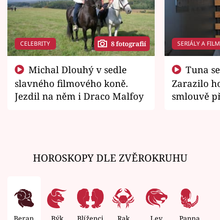
CELEBRITY
SERIÁLY A FIL
8 fotografií
Michal Dlouhý v sedle
Tuna se chtěl vrátit domů.
slavného filmového koně.
Zarazilo ho
Jezdil na něm i Draco Malfoy
smlouvě př
zemřít
HOROSKOPY DLE ZVĚROKRUHU
Beran
Býk
Blíženci
Rak
Lev
Panna
V