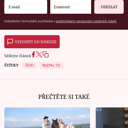
ODESLAT
Odesláním formuláře souhlasíte s
podmínkami zpracování osobních údajů
VSTOUPIT DO DISKUZE
Sdílejte článek
ŠTÍTKY
ŠÉFE!
ROZPAL TO
PŘEČTĚTE SI TAKÉ