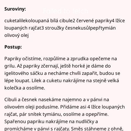
Suroviny:
Failed to fetch
cuketalilekoloupaná bílá cibule2 červené papriky4 lžíce
loupaných rajčat3 stroužky česnekusůlpepřtymián
olivový olej
Postup:
Papriky očistíme, rozpůlíme a zprudka opečeme na
grilu. Až papriky zčernají, ještě horké je dáme do
igelitového sáčku a necháme chvíli zapařit, budou se
lépe loupat. Lilek a cuketu nakrájíme na stejně velká
kolečka a osolíme.
Cibuli a česnek nasekáme najemno a v pánvi na
olivovém oleji podusíme. Přidáme asi 4 lžíce loupaných
rajčat, pár snítek tymiánu, osolíme a opepříme.
Spařenou papriku nakrájíme na nudličky a
promícháme v pánvi s rajčaty. Směs stáhneme z ohně,