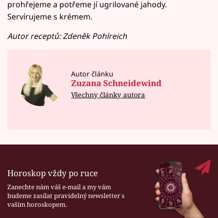
prohřejeme a potřeme jí ugrilované jahody.
Servírujeme s krémem.
Autor receptů: Zdeněk Pohlreich
Autor článku
Zuzana Schneidewind
Všechny články autora
Horoskop vždy po ruce
Zanechte nám váš e-mail a my vám
budeme zasílat pravidelný newsletter s
vaším horoskopem.