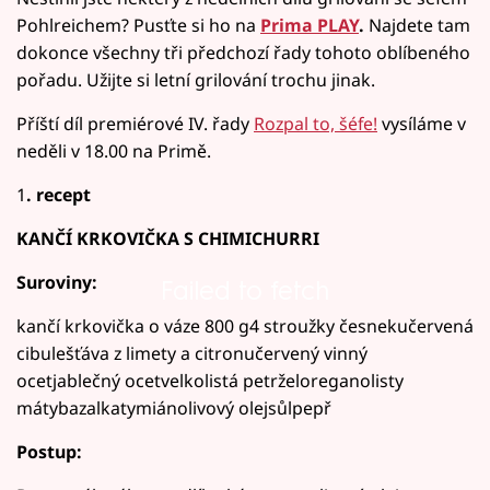
Pohlreichem? Pusťte si ho na
Prima PLAY
.
Najdete tam
dokonce všechny tři předchozí řady tohoto oblíbeného
pořadu. Užijte si letní grilování trochu jinak.
Příští díl premiérové IV. řady
Rozpal to, šéfe!
vysíláme v
neděli v 18.00 na Primě.
1
. recept
KANČÍ KRKOVIČKA S CHIMICHURRI
Suroviny:
Failed to fetch
kančí krkovička o váze 800 g4 stroužky česnekučervená
cibulešťáva z limety a citronučervený vinný
ocetjablečný ocetvelkolistá petrželoreganolisty
mátybazalkatymiánolivový olejsůlpepř
Postup: