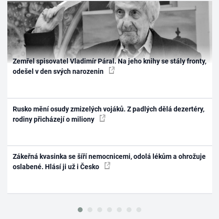
Zemřel spisovatel Vladimír Páral. Na jeho knihy se stály fronty,
odešel v den svých narozenin
Rusko mění osudy zmizelých vojáků. Z padlých dělá dezertéry,
rodiny přicházejí o miliony
Zákeřná kvasinka se šíří nemocnicemi, odolá lékům a ohrožuje
oslabené. Hlásí ji už i Česko