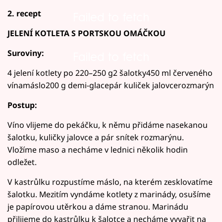
2. recept
Failed to fetch
JELENÍ KOTLETA S PORTSKOU OMÁČKOU
Suroviny:
Failed to fetch
4 jelení kotlety po 220–250 g2 šalotky450 ml červeného
vínamáslo200 g demi-glacepár kuliček jalovcerozmarýn
Postup:
Víno vlijeme do pekáčku, k němu přidáme nasekanou
šalotku, kuličky jalovce a pár snítek rozmarýnu.
Vložíme maso a necháme v lednici několik hodin
odležet.
V kastrůlku rozpustíme máslo, na kterém zesklovatíme
šalotku. Mezitím vyndáme kotlety z marinády, osušíme
je papírovou utěrkou a dáme stranou. Marinádu
přilijeme do kastrůlku k šalotce a necháme vyvařit na