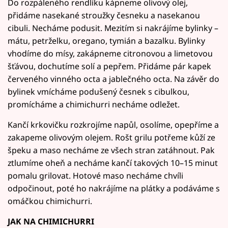
Do rozpáleného rendlíku kápneme olivový olej,
přidáme nasekané stroužky česneku a nasekanou
cibuli. Necháme podusit. Mezitím si nakrájíme bylinky –
mátu, petrželku, oregano, tymián a bazalku. Bylinky
vhodíme do mísy, zakápneme citronovou a limetovou
šťávou, dochutíme solí a pepřem. Přidáme pár kapek
červeného vinného octa a jablečného octa. Na závěr do
bylinek vmícháme podušený česnek s cibulkou,
promícháme a chimichurri necháme odležet.
Kančí krkovičku rozkrojíme napůl, osolíme, opepříme a
zakapeme olivovým olejem. Rošt grilu potřeme kůží ze
špeku a maso necháme ze všech stran zatáhnout. Pak
ztlumíme oheň a necháme kančí takových 10–15 minut
pomalu grilovat. Hotové maso necháme chvíli
odpočinout, poté ho nakrájíme na plátky a podáváme s
omáčkou chimichurri.
JAK NA CHIMICHURRI