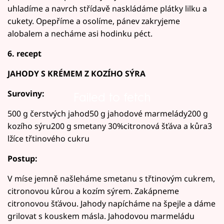
uhladíme a navrch střídavě naskládáme plátky lilku a
cukety. Opepříme a osolíme, pánev zakryjeme
alobalem a necháme asi hodinku péct.
6. recept
JAHODY S KRÉMEM Z KOZÍHO SÝRA
Suroviny:
Failed to fetch
500 g čerstvých jahod50 g jahodové marmelády200 g
kozího sýru200 g smetany 30%citronová šťáva a kůra3
lžíce třtinového cukru
Postup:
V míse jemně našleháme smetanu s třtinovým cukrem,
citronovou kůrou a kozím sýrem. Zakápneme
citronovou šťávou. Jahody napícháme na špejle a dáme
grilovat s kouskem másla. Jahodovou marmeládu