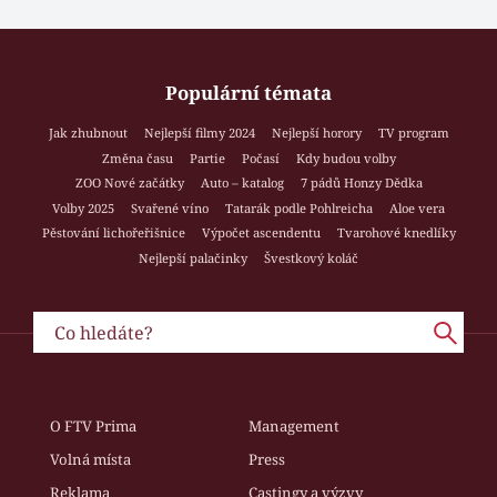
Populární témata
Jak zhubnout
Nejlepší filmy 2024
Nejlepší horory
TV program
Změna času
Partie
Počasí
Kdy budou volby
ZOO Nové začátky
Auto – katalog
7 pádů Honzy Dědka
Volby 2025
Svařené víno
Tatarák podle Pohlreicha
Aloe vera
Pěstování lichořeřišnice
Výpočet ascendentu
Tvarohové knedlíky
Nejlepší palačinky
Švestkový koláč
O FTV Prima
Management
Volná místa
Press
Reklama
Castingy a výzvy