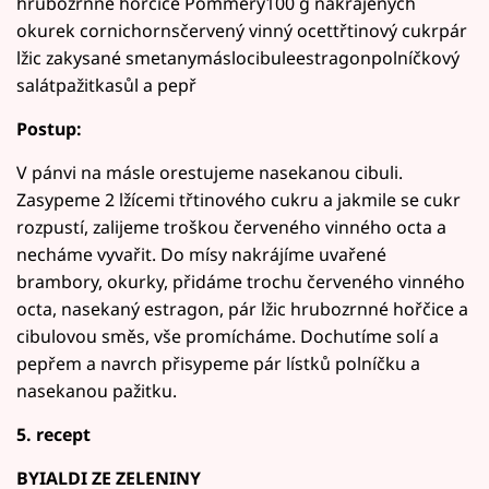
hrubozrnné hořčice Pommery100 g nakrájených
okurek cornichornsčervený vinný ocettřtinový cukrpár
lžic zakysané smetanymáslocibuleestragonpolníčkový
salátpažitkasůl a pepř
Postup:
V pánvi na másle orestujeme nasekanou cibuli.
Zasypeme 2 lžícemi třtinového cukru a jakmile se cukr
rozpustí, zalijeme troškou červeného vinného octa a
necháme vyvařit. Do mísy nakrájíme uvařené
brambory, okurky, přidáme trochu červeného vinného
octa, nasekaný estragon, pár lžic hrubozrnné hořčice a
cibulovou směs, vše promícháme. Dochutíme solí a
pepřem a navrch přisypeme pár lístků polníčku a
nasekanou pažitku.
5. recept
BYIALDI ZE ZELENINY