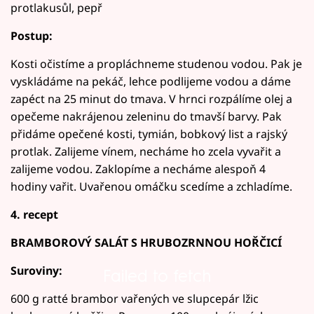
protlakusůl, pepř
Postup:
Kosti očistíme a propláchneme studenou vodou. Pak je
vyskládáme na pekáč, lehce podlijeme vodou a dáme
zapéct na 25 minut do tmava. V hrnci rozpálíme olej a
opečeme nakrájenou zeleninu do tmavší barvy. Pak
přidáme opečené kosti, tymián, bobkový list a rajský
protlak. Zalijeme vínem, necháme ho zcela vyvařit a
zalijeme vodou. Zaklopíme a necháme alespoň 4
hodiny vařit. Uvařenou omáčku scedíme a zchladíme.
4. recept
BRAMBOROVÝ SALÁT S HRUBOZRNNOU HOŘČICÍ
Suroviny:
Failed to fetch
600 g ratté brambor vařených ve slupcepár lžic