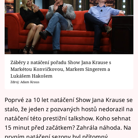
Horoskopy
Sledujte prima+
Filmový festival Karlovy Vary
Pořady
Mámy sobě
Záběry z natáčení pořadu Show Jana Krause s
Markétou Konvičkovou, Markem Singerem a
Lukášem Hakošem
Přihlášení
Zdroj: Adam Kraus
Poprvé za 10 let natáčení Show Jana Krause se
Sledujte nás
stalo, že jeden z pozvaných hostů nedorazil na
natáčení této prestižní talkshow. Koho sehnat
15 minut před začátkem? Zahrála náhoda. Na
prvním natáčení sezony byl přítomný