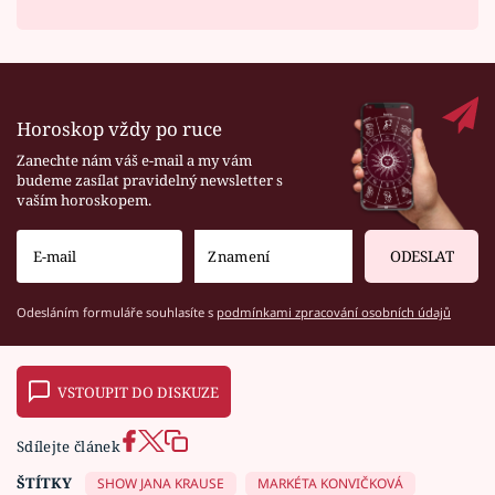
Horoskop vždy po ruce
Zanechte nám váš e-mail a my vám
budeme zasílat pravidelný newsletter s
vaším horoskopem.
ODESLAT
Odesláním formuláře souhlasíte s
podmínkami zpracování osobních údajů
VSTOUPIT DO DISKUZE
Sdílejte článek
ŠTÍTKY
SHOW JANA KRAUSE
MARKÉTA KONVIČKOVÁ