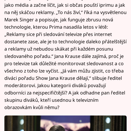
jako média a začne líčit, jak si občas pouští iprimu a jak
na něj skáčou reklamy. „To nás živí,“ říká na vysvětlenou
Marek Singer a popisuje, jak funguje zbrusu nová
technologie, kterou Prima nasadila letos v létě:
„Reklamy sice při sledování televize přes internet
dostanete zase, ale je to technologie daleko přátelštější
a reklamy už nebudou skákat při každém posunu
sledovaného pořadu.“ Jana Krause dále zajímá, proč je
pro televize tak důležité monitorovat sledovanost a co
všechno z toho lze vyčíst. „Já vám můžu zjistit, co třeba
diváci pořadu Show Jana Krause dělají,“ slibuje ředitel
moderátorovi. Jakou kategorii diváků považují
odborníci za nejspecifičtější? A jak odhadne pan ředitel
skupinu diváků, kteří usednou k televizním
obrazovkám kvůli němu?