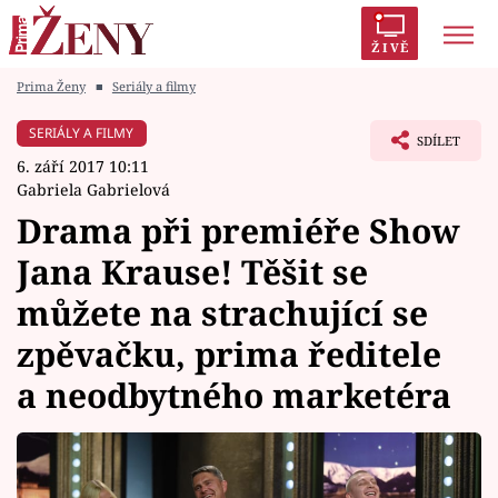
ŽIVĚ
Prima Ženy
■
Seriály a filmy
Trendy:
Polabí
Inspekce
Prostřeno!
AYTO?
SERIÁLY A FILMY
SDÍLET
Módní alarm
Zrádci
Proměny
6. září 2017 10:11
Gabriela Gabrielová
Drama při premiéře Show
Jana Krause! Těšit se
Témata
můžete na strachující se
Celebrity
zpěvačku, prima ředitele
a neodbytného marketéra
Vztahy
Seriály