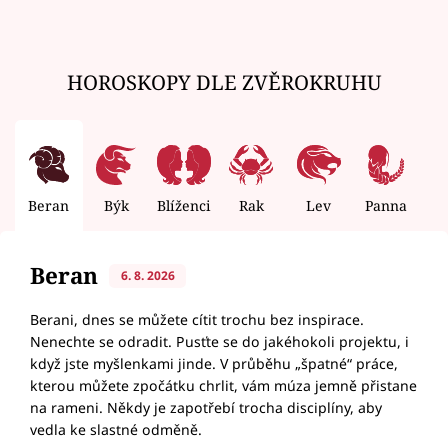
HOROSKOPY DLE ZVĚROKRUHU
Beran
Býk
Blíženci
Rak
Lev
Panna
V
Beran
6. 8. 2026
Berani, dnes se můžete cítit trochu bez inspirace.
Nenechte se odradit. Pusťte se do jakéhokoli projektu, i
když jste myšlenkami jinde. V průběhu „špatné“ práce,
kterou můžete zpočátku chrlit, vám múza jemně přistane
na rameni. Někdy je zapotřebí trocha disciplíny, aby
vedla ke slastné odměně.