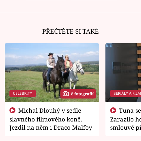
PŘEČTĚTE SI TAKÉ
CELEBRITY
SERIÁLY A FIL
8 fotografií
Michal Dlouhý v sedle
Tuna se chtěl vrátit domů.
slavného filmového koně.
Zarazilo ho
Jezdil na něm i Draco Malfoy
smlouvě př
zemřít