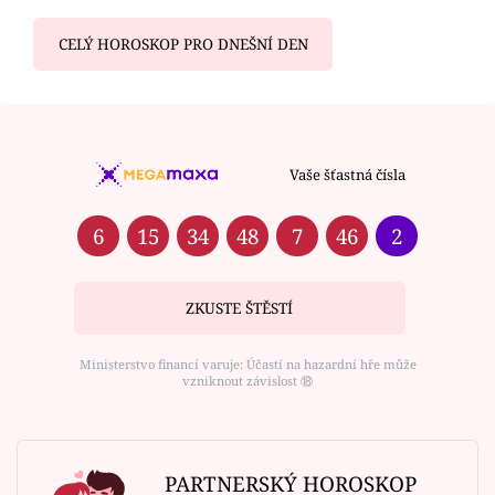
CELÝ HOROSKOP PRO DNEŠNÍ DEN
Vaše šťastná čísla
6
15
34
48
7
46
2
ZKUSTE ŠTĚSTÍ
Ministerstvo financí varuje: Účastí na hazardní hře může
vzniknout závislost ⑱
PARTNERSKÝ HOROSKOP