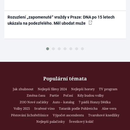
Rozuzlení „zapomenuté“ vraždy v Praze: DNA po 15 letech
ukázala na podezřelého. Měl ubodat muže
Populární témata
Jak zhubnout
Nejlepší filmy 2024
Nejlepší horory
TV program
Změna času
Partie
Počasí
Kdy budou volby
ZOO Nové začátky
Auto – katalog
7 pádů Honzy Dědka
Volby 2025
Svařené víno
Tatarák podle Pohlreicha
Aloe vera
Pěstování lichořeřišnice
Výpočet ascendentu
Tvarohové knedlíky
Nejlepší palačinky
Švestkový koláč