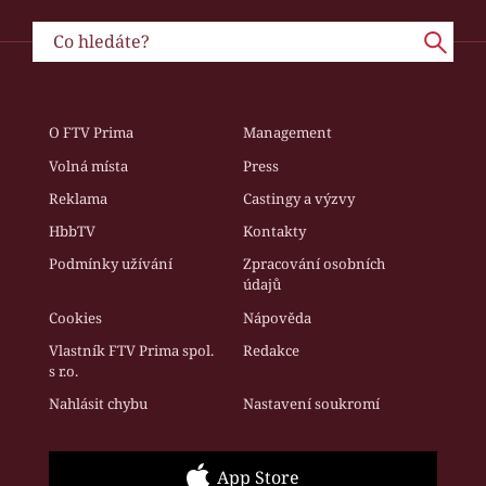
O FTV Prima
Management
Volná místa
Press
Reklama
Castingy a výzvy
HbbTV
Kontakty
Podmínky užívání
Zpracování osobních
údajů
Cookies
Nápověda
Vlastník FTV Prima spol.
Redakce
s r.o.
Nahlásit chybu
Nastavení soukromí
App Store