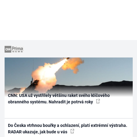
CNN: USA už vystřílely většinu raket svého klíčového
obranného systému. Nahradit je potrvá roky
Do Česka vtrhnou bouřky a ochlazení, platí extrémní výstraha.
RADAR ukazuje, jak bude u vás