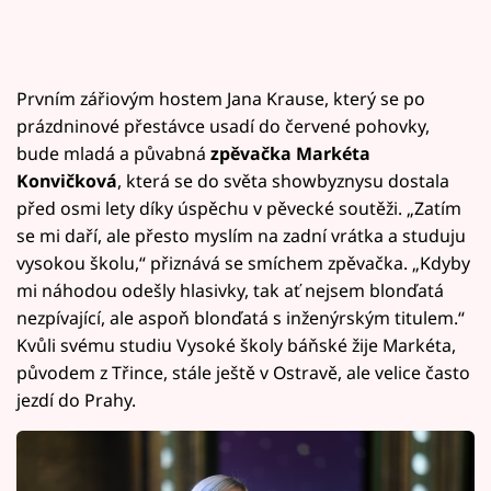
Prvním zářiovým hostem Jana Krause, který se po
prázdninové přestávce usadí do červené pohovky,
bude mladá a půvabná
zpěvačka Markéta
Konvičková
, která se do světa showbyznysu dostala
před osmi lety díky úspěchu v pěvecké soutěži. „Zatím
se mi daří, ale přesto myslím na zadní vrátka a studuju
vysokou školu,“ přiznává se smíchem zpěvačka. „Kdyby
mi náhodou odešly hlasivky, tak ať nejsem blonďatá
nezpívající, ale aspoň blonďatá s inženýrským titulem.“
Kvůli svému studiu Vysoké školy báňské žije Markéta,
původem z Třince, stále ještě v Ostravě, ale velice často
jezdí do Prahy.