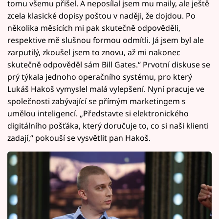
tomu všemu přišel. A neposílal jsem mu maily, ale ještě
zcela klasické dopisy poštou v naději, že dojdou. Po
několika měsících mi pak skutečně odpověděli,
respektive mě slušnou formou odmítli. Já jsem byl ale
zarputilý, zkoušel jsem to znovu, až mi nakonec
skutečně odpověděl sám Bill Gates.“ Prvotní diskuse se
prý týkala jednoho operačního systému, pro který
Lukáš Hakoš vymyslel malá vylepšení. Nyní pracuje ve
společnosti zabývající se přímým marketingem s
umělou inteligencí. „Představte si elektronického
digitálního pošťáka, který doručuje to, co si naši klienti
zadají,“ pokouší se vysvětlit pan Hakoš.