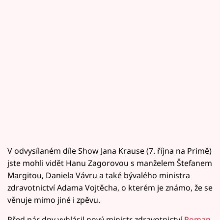
V odvysílaném díle Show Jana Krause (7. října na Primě)
jste mohli vidět Hanu Zagorovou s manželem Štefanem
Margitou, Daniela Vávru a také bývalého ministra
zdravotnictví Adama Vojtěcha, o kterém je známo, že se
věnuje mimo jiné i zpěvu.
Před pár dny vyhlásil nový ministr zdravotnictví
Roman