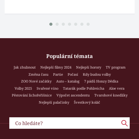
Populární témata
Jak zhubnout
Nejlepší filmy 2024
Nejlepší horory
TV program
Změna času
Partie
Počasí
Kdy budou volby
ZOO Nové začátky
Auto – katalog
7 pádů Honzy Dědka
Volby 2025
Svařené víno
Tatarák podle Pohlreicha
Aloe vera
Pěstování lichořeřišnice
Výpočet ascendentu
Tvarohové knedlíky
Nejlepší palačinky
Švestkový koláč