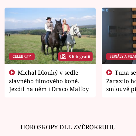
CELEBRITY
SERIÁLY A FIL
8 fotografií
Michal Dlouhý v sedle
Tuna se chtěl vrátit domů.
slavného filmového koně.
Zarazilo ho
Jezdil na něm i Draco Malfoy
smlouvě př
zemřít
HOROSKOPY DLE ZVĚROKRUHU