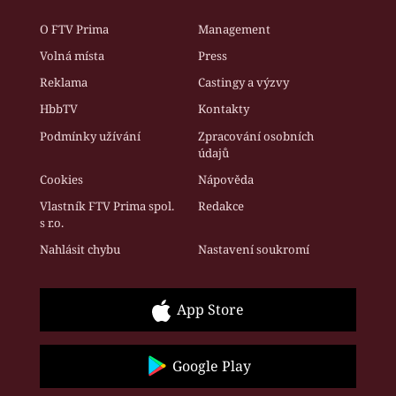
O FTV Prima
Management
Volná místa
Press
Reklama
Castingy a výzvy
HbbTV
Kontakty
Podmínky užívání
Zpracování osobních
údajů
Cookies
Nápověda
Vlastník FTV Prima spol.
Redakce
s r.o.
Nahlásit chybu
Nastavení soukromí
App Store
Google Play