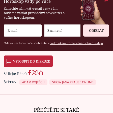
Horoskop vždy po ruce
Zanechte nám váš e-mail a my vám
budeme zasílat pravidelný newsletter s
vaším horoskopem.
ODESLAT
Odesláním formuláře souhlasíte s
podmínkami zpracování osobních údajů
VSTOUPIT DO DISKUZE
Sdílejte článek
ŠTÍTKY
ADAM VOJTĚCH
SHOW JANA KRAUSE ONLINE
PŘEČTĚTE SI TAKÉ