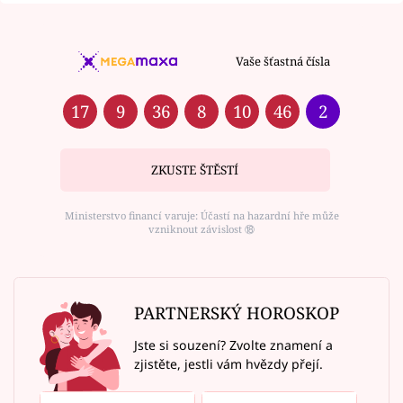
Vaše šťastná čísla
17
9
36
8
10
46
2
ZKUSTE ŠTĚSTÍ
Ministerstvo financí varuje: Účastí na hazardní hře může
vzniknout závislost ⑱
PARTNERSKÝ HOROSKOP
Jste si souzení? Zvolte znamení a
zjistěte, jestli vám hvězdy přejí.