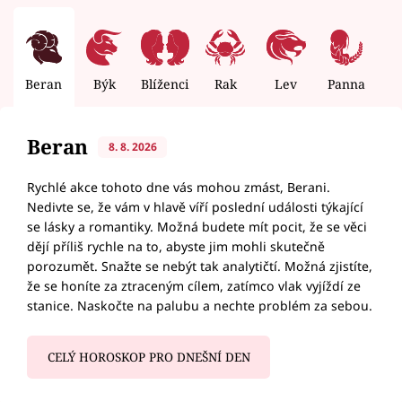
Beran
Býk
Blíženci
Rak
Lev
Panna
V
Beran
8. 8. 2026
Rychlé akce tohoto dne vás mohou zmást, Berani.
Nedivte se, že vám v hlavě víří poslední události týkající
se lásky a romantiky. Možná budete mít pocit, že se věci
dějí příliš rychle na to, abyste jim mohli skutečně
porozumět. Snažte se nebýt tak analytičtí. Možná zjistíte,
že se honíte za ztraceným cílem, zatímco vlak vyjíždí ze
stanice. Naskočte na palubu a nechte problém za sebou.
CELÝ HOROSKOP PRO DNEŠNÍ DEN