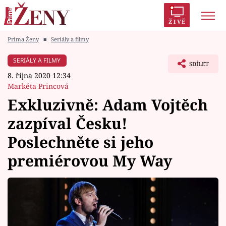
ŽIVĚ
Prima Ženy
■
Seriály a filmy
Trendy:
Polabí
Inspekce
Prostřeno!
AYTO?
SERIÁLY A FILMY
SDÍLET
Módní alarm
Zrádci
Proměny
8. října 2020 12:34
Markéta Princová
Exkluzivně: Adam Vojtěch
zazpíval Česku!
Témata
Poslechněte si jeho
Celebrity
premiérovou My Way
Vztahy
Seriály