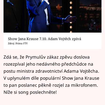
Horoskopy
Sledujte prima+
Filmový festival Karlovy Vary
Pořady
Show Jana Krause 7.10. Adam Vojtěch zpívá
Zdroj: Prima FTV
Mámy sobě
Zdá se, že Prymulův zákaz zpěvu doslova
Přihlášení
rozezpíval jeho nedávného předchůdce na
postu ministra zdravotnictví Adama Vojtěcha.
V uplynulém díle populární Show Jana Krause
Sledujte nás
to pan poslanec pěkně rozjel za mikrofonem.
Níže si song poslechněte!