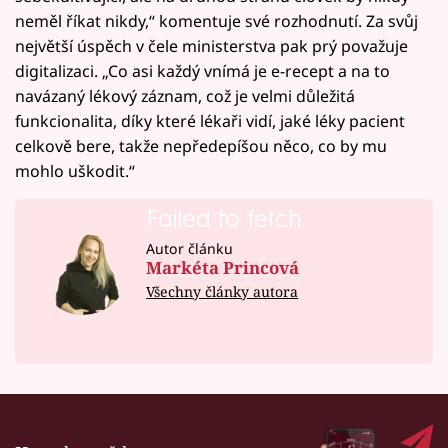
neměl říkat nikdy,“ komentuje své rozhodnutí. Za svůj
největší úspěch v čele ministerstva pak prý považuje
digitalizaci. „Co asi každý vnímá je e-recept a na to
navázaný lékový záznam, což je velmi důležitá
funkcionalita, díky které lékaři vidí, jaké léky pacient
celkově bere, takže nepředepíšou něco, co by mu
mohlo uškodit.“
Failed to fetch
Autor článku
Markéta Princová
Všechny články autora