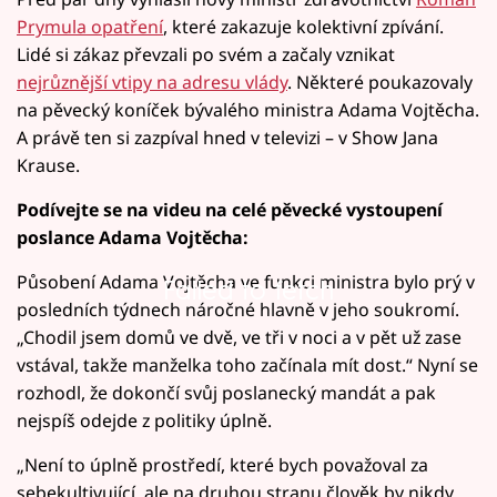
Prymula opatření
, které zakazuje kolektivní zpívání.
Lidé si zákaz převzali po svém a začaly vznikat
nejrůznější vtipy na adresu vlády
. Některé poukazovaly
na pěvecký koníček bývalého ministra Adama Vojtěcha.
A právě ten si zazpíval hned v televizi – v Show Jana
Krause.
Podívejte se na videu na celé pěvecké vystoupení
poslance Adama Vojtěcha:
Působení Adama Vojtěcha ve funkci ministra bylo prý v
Failed to fetch
posledních týdnech náročné hlavně v jeho soukromí.
„Chodil jsem domů ve dvě, ve tři v noci a v pět už zase
vstával, takže manželka toho začínala mít dost.“ Nyní se
rozhodl, že dokončí svůj poslanecký mandát a pak
nejspíš odejde z politiky úplně.
„Není to úplně prostředí, které bych považoval za
sebekultivující, ale na druhou stranu člověk by nikdy