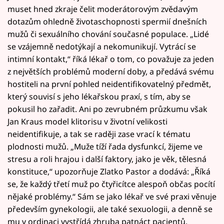
muset hned zkraje čelit moderátorovým zvědavým
dotazům ohledně životaschopnosti spermií dnešních
mužů či sexuálního chování současné populace. „Lidé
se vzájemně nedotýkají a nekomunikují. Vytrácí se
intimní kontakt,“ říká lékař o tom, co považuje za jeden
z největších problémů moderní doby, a předává svému
hostiteli na první pohled neidentifikovatelný předmět,
který souvisí s jeho lékařskou praxí, s tím, aby se
pokusil ho zařadit. Ani po zevrubném průzkumu však
Jan Kraus model klitorisu v životní velikosti
neidentifikuje, a tak se raději zase vrací k tématu
plodnosti mužů. „Muže tíží řada dysfunkcí, žijeme ve
stresu a roli hrajou i další faktory, jako je věk, tělesná
konstituce,“ upozorňuje Zlatko Pastor a dodává: „Říká
se, že každý třetí muž po čtyřicítce alespoň občas pocítí
nějaké problémy.“ Sám se jako lékař ve své praxi věnuje
především gynekologii, ale také sexuologii, a denně se
mu v ordinaci vystřídá zhruba patnáct pacientů.