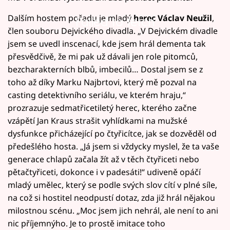
Dalším hostem pořadu je mladý
herec Václav Neužil
,
Failed to fetch
člen souboru Dejvického divadla. „V Dejvickém divadle
jsem se uvedl inscenací, kde jsem hrál dementa tak
přesvědčivě, že mi pak už dávali jen role pitomců,
bezcharakterních blbů, imbecilů… Dostal jsem se z
toho až díky Marku Najbrtovi, který mě pozval na
casting detektivního seriálu, ve kterém hraju,“
prozrazuje sedmatřicetiletý herec, kterého začne
vzápětí Jan Kraus strašit vyhlídkami na mužské
dysfunkce přicházející po čtyřicítce, jak se dozvěděl od
předešlého hosta. „Já jsem si vždycky myslel, že ta vaše
generace chlapů začala žít až v těch čtyřiceti nebo
pětačtyřiceti, dokonce i v padesáti!“ udiveně opáčí
mladý umělec, který se podle svých slov cítí v plné síle,
na což si hostitel neodpustí dotaz, zda již hrál nějakou
milostnou scénu. „Moc jsem jich nehrál, ale není to ani
nic příjemnýho. Je to prostě imitace toho