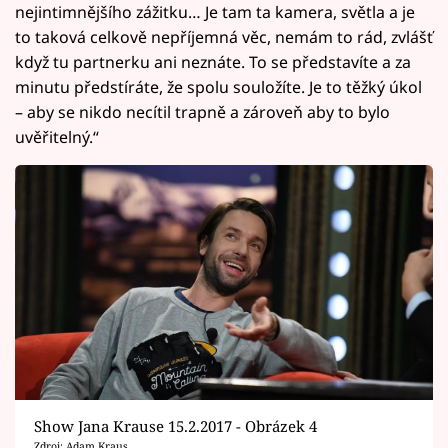
nejintimnějšího zážitku… Je tam ta kamera, světla a je
to taková celkově nepříjemná věc, nemám to rád, zvlášť
když tu partnerku ani neznáte. To se představíte a za
minutu předstíráte, že spolu souložíte. Je to těžký úkol
– aby se nikdo necítil trapně a zároveň aby to bylo
uvěřitelný.“
Show Jana Krause 15.2.2017 - Obrázek 4
Zdroj: Adam Kraus