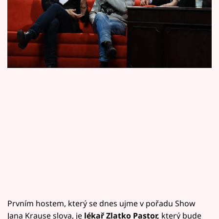
Horoskopy
dílu Show Jana Krause uvidíte ve středu 15.
Sledujte prima+
února ve 21.35 na Primě.
Filmový festival Karlovy Vary
Pořady
Mámy sobě
Přihlášení
Sledujte nás
Prvním hostem, který se dnes ujme v pořadu Show
Jana Krause slova, je
lékař Zlatko Pastor,
který bude