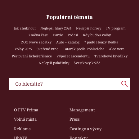
Populární témata
Jak zhubnout
Nejlepší filmy 2024
Nejlepší horory
TV program
Změna času
Partie
Počasí
Kdy budou volby
ZOO Nové začátky
Auto – katalog
7 pádů Honzy Dědka
Volby 2025
Svařené víno
Tatarák podle Pohlreicha
Aloe vera
Pěstování lichořeřišnice
Výpočet ascendentu
Tvarohové knedlíky
Nejlepší palačinky
Švestkový koláč
O FTV Prima
Management
Volná místa
Press
Reklama
Castingy a výzvy
HbbTV
Kontakty