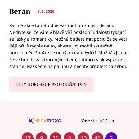
Beran
8. 8. 2026
Rychlé akce tohoto dne vás mohou zmást, Berani.
Nedivte se, že vám v hlavě víří poslední události týkající
se lásky a romantiky. Možná budete mít pocit, že se věci
dějí příliš rychle na to, abyste jim mohli skutečně
porozumět. Snažte se nebýt tak analytičtí. Možná zjistíte,
že se honíte za ztraceným cílem, zatímco vlak vyjíždí ze
stanice. Naskočte na palubu a nechte problém za sebou.
CELÝ HOROSKOP PRO DNEŠNÍ DEN
Vaše šťastná čísla
17
9
36
8
10
46
2