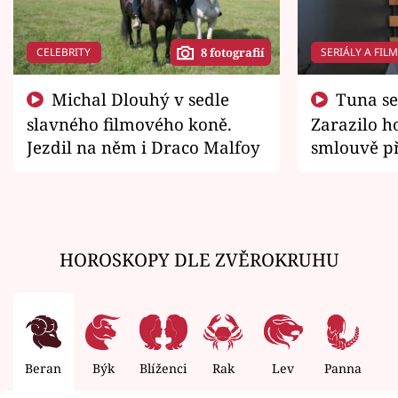
CELEBRITY
SERIÁLY A FIL
8 fotografií
Michal Dlouhý v sedle
Tuna se chtěl vrátit domů.
slavného filmového koně.
Zarazilo ho
Jezdil na něm i Draco Malfoy
smlouvě př
zemřít
HOROSKOPY DLE ZVĚROKRUHU
Beran
Býk
Blíženci
Rak
Lev
Panna
V