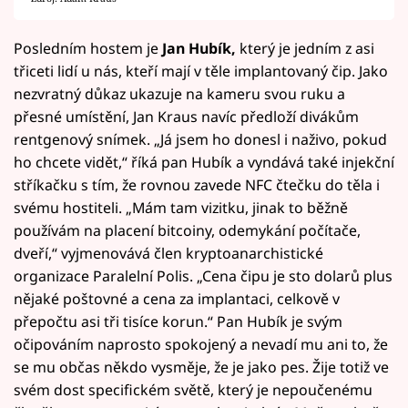
Posledním hostem je
Jan Hubík,
který je jedním z asi
třiceti lidí u nás, kteří mají v těle implantovaný čip. Jako
nezvratný důkaz ukazuje na kameru svou ruku a
přesné umístění, Jan Kraus navíc předloží divákům
rentgenový snímek. „Já jsem ho donesl i naživo, pokud
ho chcete vidět,“ říká pan Hubík a vyndává také injekční
stříkačku s tím, že rovnou zavede NFC čtečku do těla i
svému hostiteli. „Mám tam vizitku, jinak to běžně
používám na placení bitcoiny, odemykání počítače,
dveří,“ vyjmenovává člen kryptoanarchistické
organizace Paralelní Polis. „Cena čipu je sto dolarů plus
nějaké poštovné a cena za implantaci, celkově v
přepočtu asi tři tisíce korun.“ Pan Hubík je svým
očipováním naprosto spokojený a nevadí mu ani to, že
se mu občas někdo vysměje, že je jako pes. Žije totiž ve
svém dost specifickém světě, který je nepoučenému