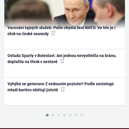
Varování tajných služeb: Putin chystá test NATO. Ve hře je i
útok na české sousedy
Ostuda Sparty v Boleslavi: Ani jednou nevystřelila na bránu,
doplatila na třesk v sestavě
Vyhýbá se generace Z vedoucím pozicím? Podle sociologů
mladí kariéru obětují jistotě