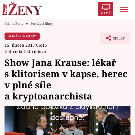
ŽIVĚ
Prima Ženy
■
Seriály a filmy
Trendy:
Polabí
Inspekce
Prostřeno!
AYTO?
SERIÁLY A FILMY
SDÍLET
Módní alarm
Zrádci
Proměny
15. února 2017 06:15
Gabriela Gabrielová
Show Jana Krause: lékař
s klitorisem v kapse, herec
Témata
v plné síle
Celebrity
a kryptoanarchista
Žádná položka z playlistu není
Vztahy
V dalším dílu Show Jana Krause se představí
dostupná.
Seriály
sexuolog MUDr. Zlatko Pastor, herec Václav
Neužil a „kyborg“ Jan Hubík. Premiéru dalšího