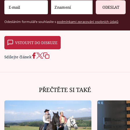
ODESLAT
Odesláním formuláře souhlasíte s
podmínkami zpracování osobních údajů
VSTOUPIT DO DISKUZE
Sdílejte článek
PŘEČTĚTE SI TAKÉ