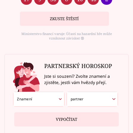
ZKUSTE ŠTĚSTÍ
Ministerstvo financí varuje: Účastí na hazardní hře může
vzniknout závislost ⑱
PARTNERSKÝ HOROSKOP
Jste si souzení? Zvolte znamení a
zjistěte, jestli vám hvězdy přejí.
VYPOČÍTAT