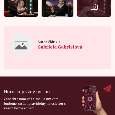
Autor článku
Gabriela Gabrielová
Horoskop vždy po ruce
Zanechte nám váš e-mail a my vám
budeme zasílat pravidelný newsletter s
vaším horoskopem.