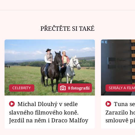
PŘEČTĚTE SI TAKÉ
CELEBRITY
SERIÁLY A FIL
8 fotografií
Michal Dlouhý v sedle
Tuna se chtěl vrátit domů.
slavného filmového koně.
Zarazilo ho
Jezdil na něm i Draco Malfoy
smlouvě př
zemřít