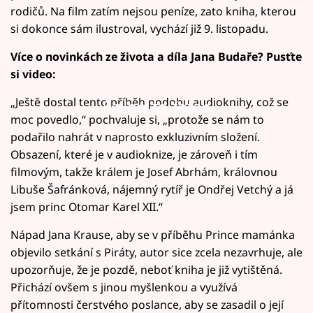
rodičů. Na film zatím nejsou peníze, zato kniha, kterou
si dokonce sám ilustroval, vychází již 9. listopadu.
Více o novinkách ze života a díla Jana Budaře? Pusťte
si video:
„Ještě dostal tento příběh podobu audioknihy, což se
Failed to fetch
moc povedlo,“ pochvaluje si, „protože se nám to
podařilo nahrát v naprosto exkluzivním složení.
Obsazení, které je v audioknize, je zároveň i tím
filmovým, takže králem je Josef Abrhám, královnou
Libuše Šafránková, nájemný rytíř je Ondřej Vetchý a já
jsem princ Otomar Karel XII.“
Nápad Jana Krause, aby se v příběhu Prince mamánka
objevilo setkání s Piráty, autor sice zcela nezavrhuje, ale
upozorňuje, že je pozdě, neboť kniha je již vytištěná.
Přichází ovšem s jinou myšlenkou a využívá
přítomnosti čerstvého poslance, aby se zasadil o její