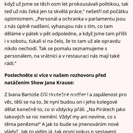
když už jsme se těch osm let prokousávali politikou, tak
teď už nás čeká jen ta skvělá práce,“ nešetří od počátku
optimismem. „Personál a ochranka v parlamentu jsou
z nás úplně nadšení, vyhazujou nás s tím, co tam
děláme v pátek v pět odpoledne, a když jsme tam přišli
i v sobotu, ťukali si na čelo, že to tam už ale opravdu
nikdo nechodí. Tak se pomalu seznamujeme s
personálem, na vrátnici a v restauraci nás mají také
rádi.“
Poslechněte si více v našem rozhovoru před
natáčením Show Jana Krause:
Z Ivana Bartoše čiší skutečné nadšení a zapálenost pro
Failed to fetch
věc, těší se na to, že nyní budou on i jeho kolegové
dělat konečně to, co si vždycky přáli. „Na Pirátech jako
takových se nic nemění. Vždyť my ani nevíme, co s
těma penězma!“ A jak to bude se jmenováním nové
vlády? „Jak to vidím já, tak první pokus o sestavení