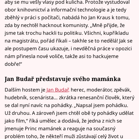
aby se mu vešly vlasy pod kulicha. Protože vystudoval
obor knihovnictví a informační technologie a je tedy
zběhlý v práci s počítači, nabádá ho Jan Kraus k tomu,
zda by nechtěl hacknout komunisty. „Mně přijde, že
jsme tak trochu hackli tu politiku. Všichni, kupříkladu
na magistrátu, pořád říkali – takhle se to nedělá! Jak se
ale postupem času ukazuje, i nevděčná práce v opozici
nám přinesla nové voliče, takže asi to hackujeme
dobře!“
Jan Budař představuje svého mamánka
Dalším hostem je
Jan Budař,
herec, moderátor, zpěvák,
hudebník, scenárista… zkrátka renesanční člověk, který
se dal nyní navíc na pohádky. „Napsal jsem pohádku.
Už druhou. A zároveň jsem chtěl obě ty pohádky udělat
jako film,“ říká umělec a dodává, že jedna z nich se
jmenuje Princ mamánek a reaguje na současný
problém toho, že někteří muži zůstávají celý život u