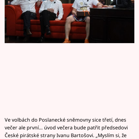
Horoskopy
Žákovský.
Sledujte prima+
Filmový festival Karlovy Vary
Pořady
Mámy sobě
Přihlášení
Sledujte nás
Ve volbách do Poslanecké sněmovny sice třetí, dnes
večer ale první… úvod večera bude patřit předsedovi
České pirátské strany Ivanu Bartošovi. „Myslím si, že