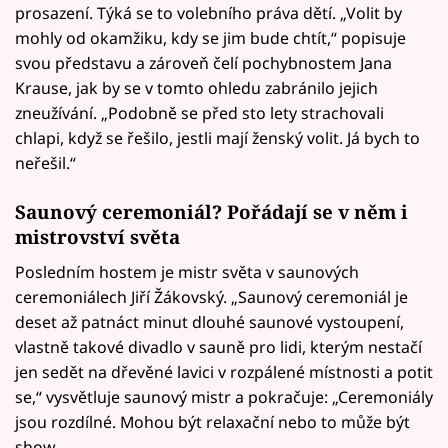
prosazení. Týká se to volebního práva dětí. „Volit by
mohly od okamžiku, kdy se jim bude chtít,“ popisuje
svou představu a zároveň čelí pochybnostem Jana
Krause, jak by se v tomto ohledu zabránilo jejich
zneužívání. „Podobně se před sto lety strachovali
chlapi, když se řešilo, jestli mají ženský volit. Já bych to
neřešil.“
Saunový ceremoniál? Pořádají se v něm i
mistrovství světa
Posledním hostem je mistr světa v saunových
ceremoniálech Jiří Žákovský. „Saunový ceremoniál je
deset až patnáct minut dlouhé saunové vystoupení,
vlastně takové divadlo v sauně pro lidi, kterým nestačí
jen sedět na dřevěné lavici v rozpálené místnosti a potit
se,“ vysvětluje saunový mistr a pokračuje: „Ceremoniály
jsou rozdílné. Mohou být relaxační nebo to může být
show.