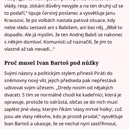
vlády, resp. získání důvěry nevyjde a na ten druhý už se
to podaří,“ tipuje čerstvý poslanec a vysvětluje Janu
Krausovi, že po volbách nastala patová situace, kdy
nelze vládu sestavit ani s Babišem, ani bez něj. „Blbě to
dopadlo. Ale já myslím, že ten Andrej Babiš se nakonec
s někým domluví. Komunisti už naznačili, že jim to
vlastně až tak nevadí…“
Proč musel Ivan Bartoš pod nůžky
Svými názory a politickým stylem přinesli Piráti do
sněmovny nový vítr, jejich předseda pak nepřestává
udivovat svým účesem. „Dredy nosím od nějakých
dvaceti. S tím se normálně chodí ke kadeřnici, která je
opravuje, protože to odrůstá, občas se do nich musí
zaplést jiné vlasy, kterým říkám ‘vlasy mrtvé holky‘, což
jsou ale vlasy někoho, kdo je prostě prodal,“ vysvětluje
Ivan Bartoš a ukazuje, že se nechal nyní zastříhnout,