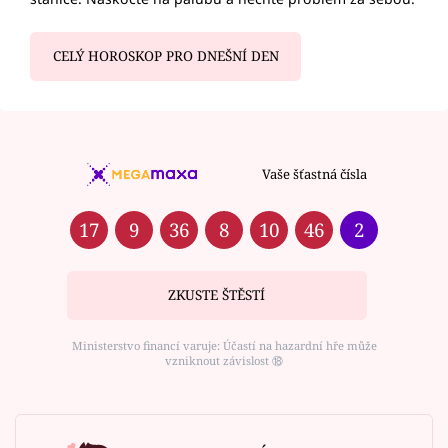
CELÝ HOROSKOP PRO DNEŠNÍ DEN
Vaše šťastná čísla
17
9
36
8
10
46
2
ZKUSTE ŠTĚSTÍ
Ministerstvo financí varuje: Účastí na hazardní hře může
vzniknout závislost ⑱