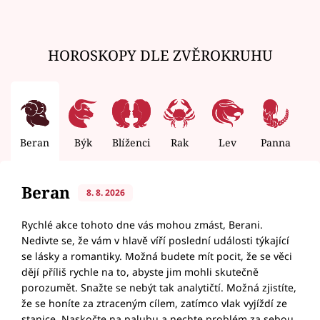
HOROSKOPY DLE ZVĚROKRUHU
Beran
Býk
Blíženci
Rak
Lev
Panna
V
Beran
8. 8. 2026
Rychlé akce tohoto dne vás mohou zmást, Berani.
Nedivte se, že vám v hlavě víří poslední události týkající
se lásky a romantiky. Možná budete mít pocit, že se věci
dějí příliš rychle na to, abyste jim mohli skutečně
porozumět. Snažte se nebýt tak analytičtí. Možná zjistíte,
že se honíte za ztraceným cílem, zatímco vlak vyjíždí ze
stanice. Naskočte na palubu a nechte problém za sebou.