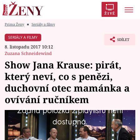
ŽIVĚ
Prima Ženy
■
Seriály a filmy
Trendy:
Polabí
Inspekce
Prostřeno!
AYTO?
SERIÁLY A FILMY
SDÍLET
Módní alarm
Zrádci
Proměny
8. listopadu 2017 10:12
Zuzana Schneidewind
Show Jana Krause: pirát,
který neví, co s penězi,
Témata
duchovní otec mamánka a
Celebrity
ovívání ručníkem
Žádná položka z playlistu není
Vztahy
V dalším dílu Show Jana Krause se představí
dostupná.
Seriály
předseda Pirátů Ivan Bartoš, herec Jan Budař
a mistr světa v saunových ceremoniálech Jiří