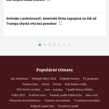
Grónsko v pohotovosti: Americká firma napojená na lidi od
Trumpa chystá vrty bez povolení
Populární témata
Jak zhubnout
Nejlepší filmy 2024
Nejlepší horory
TV program
Změna času
Partie
Počasí
Kdy budou volby
ZOO Nové začátky
Auto – katalog
7 pádů Honzy Dědka
Volby 2025
Svařené víno
Tatarák podle Pohlreicha
Aloe vera
Pěstování lichořeřišnice
Výpočet ascendentu
Tvarohové knedlíky
Nejlepší palačinky
Švestkový koláč