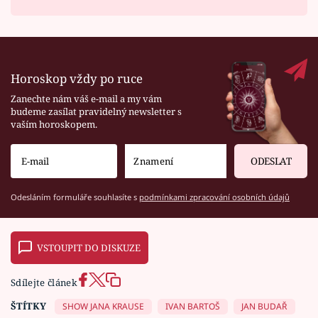
Horoskop vždy po ruce
Zanechte nám váš e-mail a my vám
budeme zasílat pravidelný newsletter s
vaším horoskopem.
ODESLAT
Odesláním formuláře souhlasíte s
podmínkami zpracování osobních údajů
VSTOUPIT DO DISKUZE
Sdílejte článek
ŠTÍTKY
SHOW JANA KRAUSE
IVAN BARTOŠ
JAN BUDAŘ