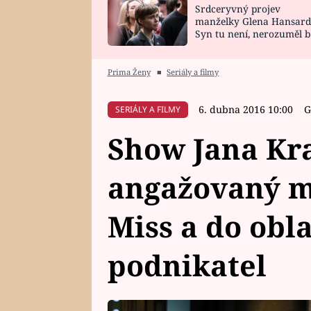
Srdceryvný projev
SNÁŘ
CELEBRITY
manželky Glena Hansard
Syn tu není, nerozuměl b
HOROSKOP NA
VAŘENÍ
tomu, vysvětlila
ROK 2023
Prima Ženy
■
Seriály a filmy
6. dubna 2016 10:00
G
SERIÁLY A FILMY
Show Jana Kra
angažovaný m
Miss a do obl
podnikatel