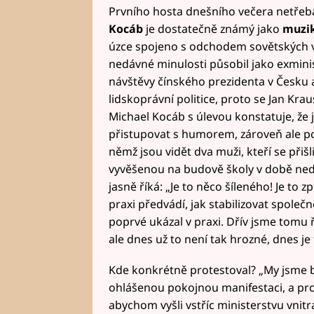
Prvního hosta dnešního večera netřeb
Kocáb
je dostatečně známý jako
muzik
úzce spojeno s odchodem sovětských v
nedávné minulosti působil jako exmini
návštěvy čínského prezidenta v Česku a
lidskoprávní politice, proto se Jan Krau
Michael Kocáb s úlevou konstatuje, že j
přistupovat s humorem, zároveň ale 
němž jsou vidět dva muži, kteří se přiš
vyvěšenou na budově školy v době ned
jasně říká: „Je to něco šíleného! Je t
praxi předvádí, jak stabilizovat společ
poprvé ukázal v praxi. Dřív jsme tomu ř
ale dnes už to není tak hrozné, dnes je 
Kde konkrétně protestoval? „My jsme 
ohlášenou pokojnou manifestaci, a proto
abychom vyšli vstříc ministerstvu vnitr