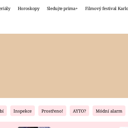
eriály
Horoskopy
Sledujte prima+
Filmový festival Karl
Celebrity
Recept
MÓDA A KRÁSA
HLAVNÍ JÍ
VZTAHY A SEX
SLADKÉ
PRIMA MAMINKA
ZDRAVÉ
bí
Inspekce
Prostřeno!
AYTO?
Módní alarm
Fresh
Living
RECEPTY
BYDLENÍ