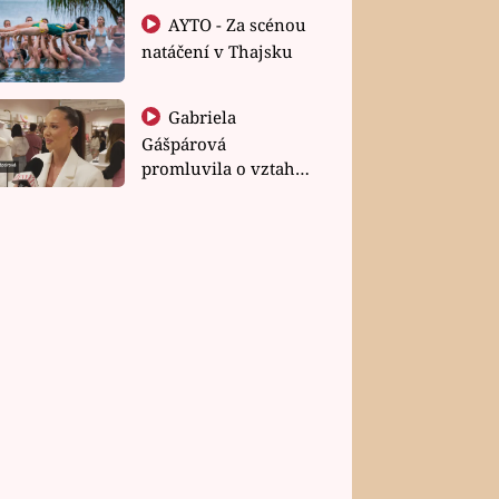
AYTO - Za scénou
natáčení v Thajsku
Gabriela
Gášpárová
promluvila o vztahu
a zakládání rodiny