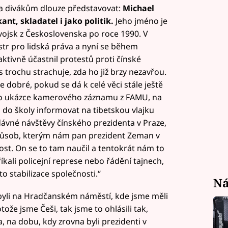
a divákům dlouze představovat:
Michael
ant, skladatel i jako politik.
Jeho jméno je
ojsk z Československa po roce 1990. V
str pro lidská práva a nyní se během
ktivně účastnil protestů proti čínské
s trochu strachuje, zda ho již brzy nezavřou.
e dobré, pokud se dá k celé věci stále ještě
po ukázce kamerového záznamu z FAMU, na
li do školy informovat na tibetskou vlajku
ávné návštěvy čínského prezidenta v Praze,
o způsob, kterým nám pan prezident Zeman v
nost. On se to tam naučil a tentokrát nám to
íkali policejní represe nebo řádění tajnech,
to stabilizace společnosti.“
Ná
byli na Hradčanském náměstí, kde jsme měli
že jsme Češi, tak jsme to ohlásili tak,
a, na dobu, kdy zrovna byli prezidenti v