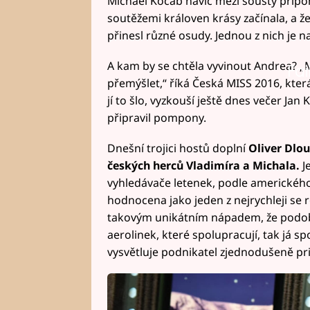
Michael Kocáb navíc mezi sousty připo
soutěžemi královen krásy začínala, a že
přinesl různé osudy. Jednou z nich je 
A kam by se chtěla vyvinout Andrea? 
Fai
přemýšlet,“ říká Česká MISS 2016, kter
jí to šlo, vyzkouší ještě dnes večer Jan
připravil pompony.
Dnešní trojici hostů doplní
Oliver Dlo
českých herců Vladimíra a Michala.
J
vyhledávače letenek, podle amerického
hodnocena jako jeden z nejrychleji se ro
takovým unikátním nápadem, že podobn
aerolinek, které spolupracují, tak já sp
vysvětluje podnikatel zjednodušeně pri