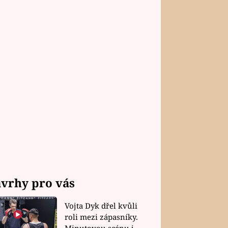
vrhy pro vás
Vojta Dyk dřel kvůli
roli mezi zápasníky.
Minutovou scénu jel