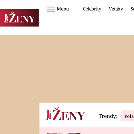
Menu
Celebrity
Vztahy
S
Seriály
Životní styl
ZOO
DIETY A HUBNUTÍ
PROSTŘENO!
CESTOVÁNÍ A
DOVOLENÁ
DUCH
ZDRAVÍ
Trendy:
Pola
Horoskopy
Video
ASTROČLÁNKY
SERIÁLY