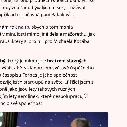
mene, že jeho produkční společnost kdysi se
 tedy zná řadu bývalých misek, jimž život
například i současná paní Bakalová…
„Mám rok na to, abych o tom mohla
led to fetch
á v minulosti mimo jiné dělala mažoretku. Jak
 Kraus, který si pro ni i pro Michaela Kocába
uhý
, který je mimo jiné
bratrem slavných
e však také zakladatelem světově úspěšného
 časopisu Forbes je jeho společnost
zvíjejících start-upů na světě. „Přišel jsem s
ě jako jsou lety takových různých
ojím lety aerolinek, které nespolupracují,“
ncip své společnosti.