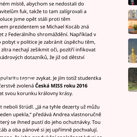
 jiném místě, abychom se nedostali do
itelům fuk, takže to tam zalígrovali a
luce jsme opět stáli proti těm
em prezidentem se Michael Kocáb zná
et z Federálního shromáždění. Například v
o pobyt v politice je zabránit úspěchu těm,
zítra nechají zešikmit oči, pozítří infikovat
ádrových dotazníků, že již od dětství
ularitu teprve zvykat. Je jím totiž studentka
led to fetch
čerstvě zvolená
Česká MISS roku 2016
zat svou korunku královny krásy.
t neboli štrúdl. „Já na tyhle dezerty už můžu
 jeden upekla,“ předává Andrea vlastnoručně
který se ihned pustí do jeho ochutnávky. Tou
áb a oba pánové si jej upřímně pochvalují.