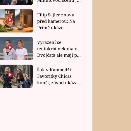
bez dubla
Filip Sajler znovu
před kamerou: Na
Primě ukáže
poctivou kuchyni i
rychlé recepty
Vyřazení se
tentokrát nekonalo.
Dvojčata ale mají po
uzavření třetí etapy
závodu nůž na krku
Šok v Kambodži.
Favoritky Chicas
končí, závod ukázal
svou nejtvrdší tvář