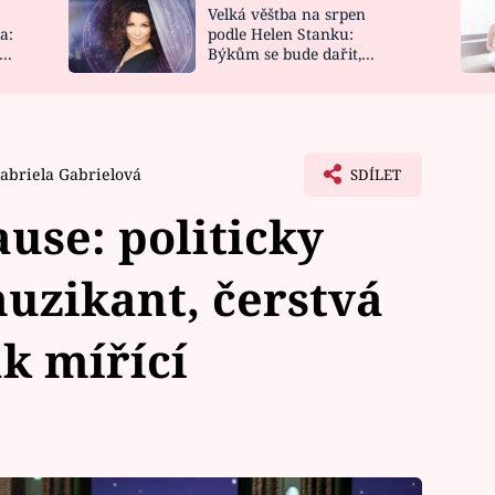
Velká věštba na srpen
NOVINKY
ZAHRADA
a:
podle Helen Stanku:
y
Býkům se bude dařit,
VIDEORECEPTY
DESIGN
Vodnáře čeká jízda
abriela Gabrielová
SDÍLET
use: politicky
uzikant, čerstvá
ak mířící