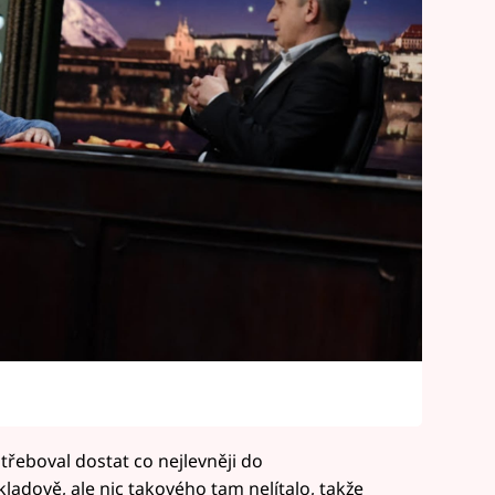
8
třeboval dostat co nejlevněji do
kladově, ale nic takového tam nelítalo, takže