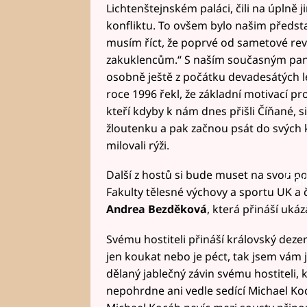
Lichtenštejnském paláci, čili na úplně
konfliktu. To ovšem bylo našim představ
musím říct, že poprvé od sametové revo
zakuklencům.“ S naším současným pan
osobně ještě z počátku devadesátých l
roce 1996 řekl, že základní motivací pr
kteří kdyby k nám dnes přišli Číňané, si 
žloutenku a pak začnou psát do svých k
milovali rýži.
Další z hostů si bude muset na svou pop
Fai
Fakulty tělesné výchovy a sportu UK a 
Andrea Bezděková
, která přináší uká
Svému hostiteli přináší královský dezer
jen koukat nebo je péct, tak jsem vám
dělaný jablečný závin svému hostiteli, 
nepohrdne ani vedle sedící Michael Koc