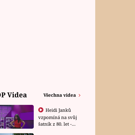
P Videa
Všechna videa
Heidi Janků
vzpomíná na svůj
šatník z 80. let -
Shopaholičky