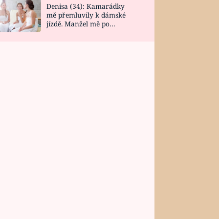
Denisa (34): Kamarádky
mě přemluvily k dámské
jízdě. Manžel mě po
návratu zaskočil