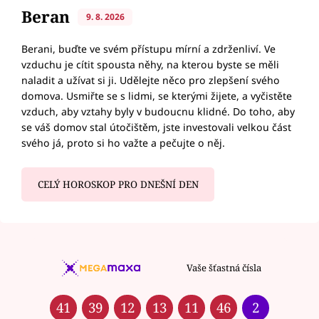
Beran
9. 8. 2026
Berani, buďte ve svém přístupu mírní a zdrženliví. Ve
vzduchu je cítit spousta něhy, na kterou byste se měli
naladit a užívat si ji. Udělejte něco pro zlepšení svého
domova. Usmiřte se s lidmi, se kterými žijete, a vyčistěte
vzduch, aby vztahy byly v budoucnu klidné. Do toho, aby
se váš domov stal útočištěm, jste investovali velkou část
svého já, proto si ho važte a pečujte o něj.
CELÝ HOROSKOP PRO DNEŠNÍ DEN
Vaše šťastná čísla
41
39
12
13
11
46
2