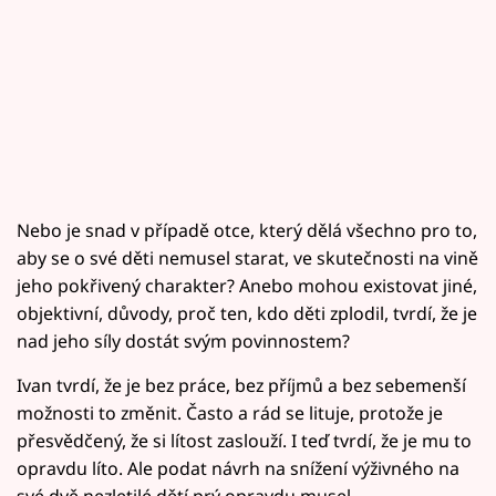
Nebo je snad v případě otce, který dělá všechno pro to,
aby se o své děti nemusel starat, ve skutečnosti na vině
jeho pokřivený charakter? Anebo mohou existovat jiné,
objektivní, důvody, proč ten, kdo děti zplodil, tvrdí, že je
nad jeho síly dostát svým povinnostem?
Ivan tvrdí, že je bez práce, bez příjmů a bez sebemenší
možnosti to změnit. Často a rád se lituje, protože je
přesvědčený, že si lítost zaslouží. I teď tvrdí, že je mu to
opravdu líto. Ale podat návrh na snížení výživného na
své dvě nezletilé dětí prý opravdu musel.