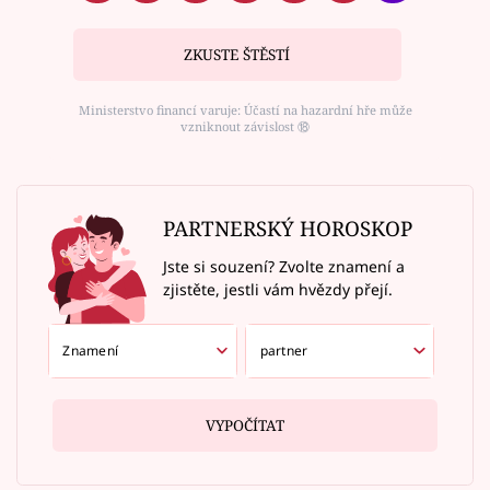
ZKUSTE ŠTĚSTÍ
Ministerstvo financí varuje: Účastí na hazardní hře může
vzniknout závislost ⑱
PARTNERSKÝ HOROSKOP
Jste si souzení? Zvolte znamení a
zjistěte, jestli vám hvězdy přejí.
VYPOČÍTAT