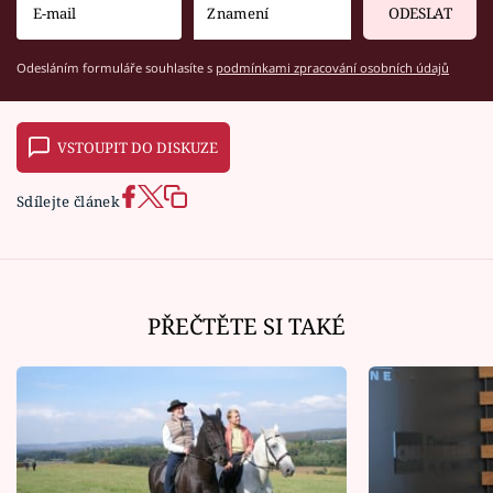
ODESLAT
Odesláním formuláře souhlasíte s
podmínkami zpracování osobních údajů
VSTOUPIT DO DISKUZE
Sdílejte článek
PŘEČTĚTE SI TAKÉ