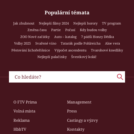
Populární témata
Jak zhubnout
Nejlepší filmy 2024
Nejlepší horory
TV program
Změna času
Partie
Počasí
Kdy budou volby
ZOO Nové začátky
Auto – katalog
7 pádů Honzy Dědka
Volby 2025
Svařené víno
Tatarák podle Pohlreicha
Aloe vera
Pěstování lichořeřišnice
Výpočet ascendentu
Tvarohové knedlíky
Nejlepší palačinky
Švestkový koláč
O FTV Prima
Management
Volná místa
Press
Reklama
Castingy a výzvy
HbbTV
Kontakty