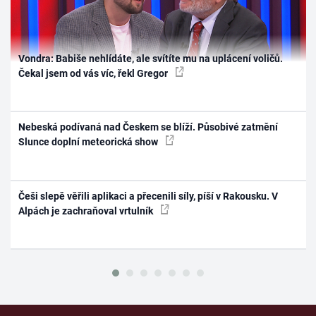
Vondra: Babiše nehlídáte, ale svítíte mu na uplácení voličů.
Čekal jsem od vás víc, řekl Gregor
Nebeská podívaná nad Českem se blíží. Působivé zatmění
Slunce doplní meteorická show
Češi slepě věřili aplikaci a přecenili síly, píší v Rakousku. V
Alpách je zachraňoval vrtulník