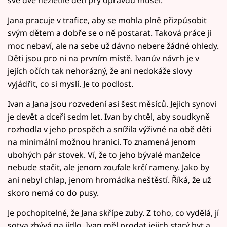
Jana pracuje v trafice, aby se mohla plně přizpůsobit
svým dětem a dobře se o ně postarat. Taková práce ji
moc nebaví, ale na sebe už dávno nebere žádné ohledy.
Děti jsou pro ni na prvním místě. Ivanův návrh je v
jejích očích tak nehorázný, že ani nedokáže slovy
vyjádřit, co si myslí. Je to podlost.
Ivan a Jana jsou rozvedení asi šest měsíců. Jejich synovi
je devět a dceři sedm let. Ivan by chtěl, aby soudkyně
rozhodla v jeho prospěch a snížila výživné na obě děti
na minimální možnou hranici. To znamená jenom
ubohých pár stovek. Ví, že to jeho bývalé manželce
nebude stačit, ale jenom zoufale krčí rameny. Jako by
ani nebyl chlap, jenom hromádka neštěstí. Říká, že už
skoro nemá co do pusy.
Je pochopitelné, že Jana skřípe zuby. Z toho, co vydělá, jí
sotva zbývá na jídlo. Ivan měl prodat jejich starý byt a