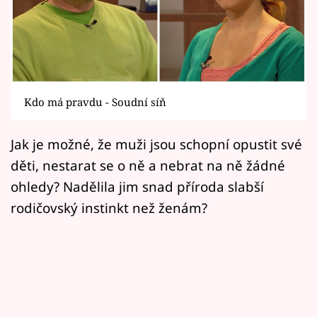
Horoskopy
Sledujte prima+
Filmový festival Karlovy Vary
Kdo má pravdu - Soudní síň
Pořady
Mámy sobě
Jak je možné, že muži jsou schopní opustit své
děti, nestarat se o ně a nebrat na ně žádné
Přihlášení
ohledy? Nadělila jim snad příroda slabší
rodičovský instinkt než ženám?
Sledujte nás