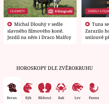
CELEBRITY
SERIÁLY A FIL
8 fotografií
Michal Dlouhý v sedle
Tuna se chtěl vrátit domů.
slavného filmového koně.
Zarazilo ho
Jezdil na něm i Draco Malfoy
smlouvě př
zemřít
HOROSKOPY DLE ZVĚROKRUHU
Beran
Býk
Blíženci
Rak
Lev
Panna
V