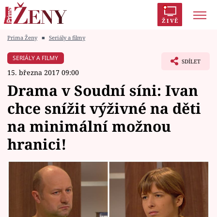
ŽIVĚ
Prima Ženy
■
Seriály a filmy
Trendy:
Polabí
Inspekce
Prostřeno!
AYTO?
SERIÁLY A FILMY
SDÍLET
Módní alarm
Zrádci
Proměny
15. března 2017 09:00
Drama v Soudní síni: Ivan
chce snížit výživné na děti
na minimální možnou
Témata
hranici!
Celebrity
Vztahy
Seriály