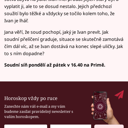
vyplatit ji, ale to se dosud nestalo. Jejich předchozí
soužití bylo těžké a vždycky se točilo kolem toho, že
Ivan je lhář.
Jana věří, že soud pochopí, jaký je Ivan prevít. Jak
soudní přelíčení graduje, situace se skutečně zamotává
čím dál víc, až se Ivan dostává na konec slepé uličky. Jak
to s ním dopadne?
Soudní síň pondělí až pátek v 16.40 na Primě.
Horoskop vždy po ruce
Zanechte nám váš e-mail a my vám
budeme zasílat pravidelný newsletter s
vaším horoskopem.