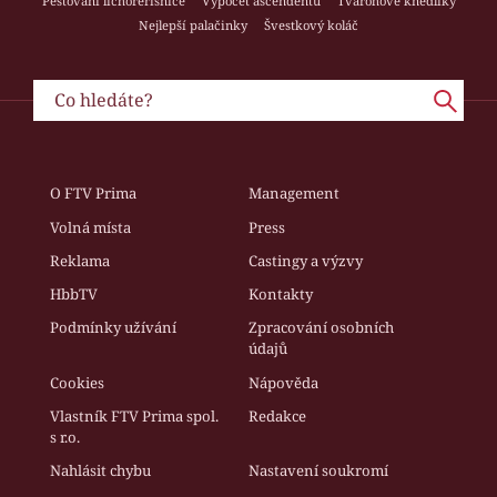
Pěstování lichořeřišnice
Výpočet ascendentu
Tvarohové knedlíky
Nejlepší palačinky
Švestkový koláč
O FTV Prima
Management
Volná místa
Press
Reklama
Castingy a výzvy
HbbTV
Kontakty
Podmínky užívání
Zpracování osobních
údajů
Cookies
Nápověda
Vlastník FTV Prima spol.
Redakce
s r.o.
Nahlásit chybu
Nastavení soukromí