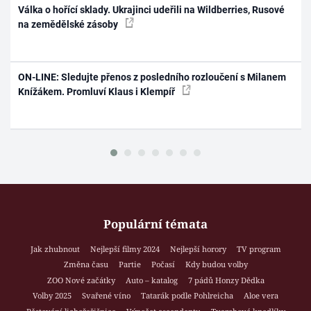
Válka o hořící sklady. Ukrajinci udeřili na Wildberries, Rusové
na zemědělské zásoby
ON-LINE: Sledujte přenos z posledního rozloučení s Milanem
Knížákem. Promluví Klaus i Klempíř
Populární témata
Jak zhubnout
Nejlepší filmy 2024
Nejlepší horory
TV program
Změna času
Partie
Počasí
Kdy budou volby
ZOO Nové začátky
Auto – katalog
7 pádů Honzy Dědka
Volby 2025
Svařené víno
Tatarák podle Pohlreicha
Aloe vera