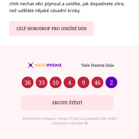
chtít nechat věci plynout a uvidíte, jak dopadnete zítra,
než uděláte nějaké zásadní kroky.
CELÝ HOROSKOP PRO DNEŠNÍ DEN
Vaše šťastná čísla
36
33
10
4
9
46
2
ZKUSTE ŠTĚSTÍ
Ministerstvo financí varuje: Účastí na hazardní hře může
vzniknout závislost ⑱