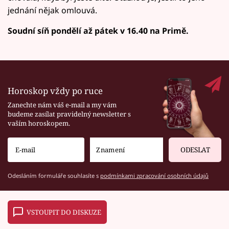
jednání nějak omlouvá.
Soudní síň pondělí až pátek v 16.40 na Primě.
Horoskop vždy po ruce
Zanechte nám váš e-mail a my vám
budeme zasílat pravidelný newsletter s
vaším horoskopem.
ODESLAT
Odesláním formuláře souhlasíte s
podmínkami zpracování osobních údajů
VSTOUPIT DO DISKUZE