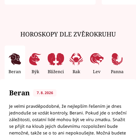
zemřít
HOROSKOPY DLE ZVĚROKRUHU
Beran
Býk
Blíženci
Rak
Lev
Panna
V
Beran
7. 8. 2026
Je velmi pravděpodobné, že nejlepším řešením je dnes
jednoduše se vzdát kontroly, Berani. Pokud jde o srdeční
záležitosti, ostatní lidé mohou být ve víru zmatku. Snažit
se přijít na kloub jejich duševnímu rozpoložení bude
nemožné, takže se o to ani nepokoušejte. Možná budete