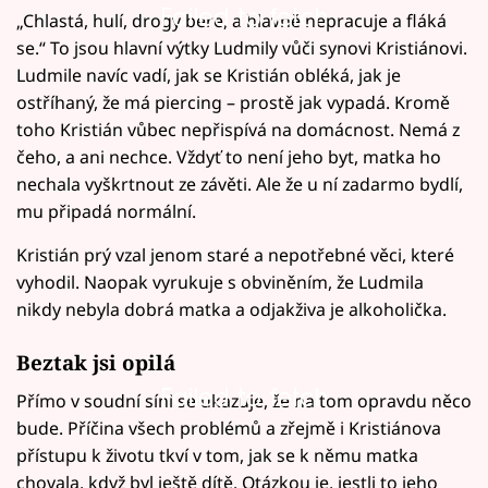
Failed to fetch
„Chlastá, hulí, drogy bere, a hlavně nepracuje a fláká
se.“ To jsou hlavní výtky Ludmily vůči synovi Kristiánovi.
Ludmile navíc vadí, jak se Kristián obléká, jak je
ostříhaný, že má piercing – prostě jak vypadá. Kromě
toho Kristián vůbec nepřispívá na domácnost. Nemá z
čeho, a ani nechce. Vždyť to není jeho byt, matka ho
nechala vyškrtnout ze závěti. Ale že u ní zadarmo bydlí,
mu připadá normální.
Kristián prý vzal jenom staré a nepotřebné věci, které
vyhodil. Naopak vyrukuje s obviněním, že Ludmila
nikdy nebyla dobrá matka a odjakživa je alkoholička.
Beztak jsi opilá
Failed to fetch
Přímo v soudní síni se ukazuje, že na tom opravdu něco
bude. Příčina všech problémů a zřejmě i Kristiánova
přístupu k životu tkví v tom, jak se k němu matka
chovala, když byl ještě dítě. Otázkou je, jestli to jeho