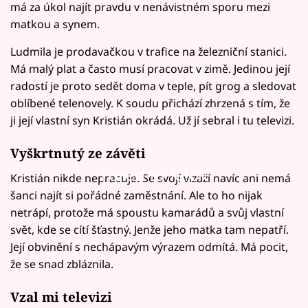
má za úkol najít pravdu v nenávistném sporu mezi
matkou a synem.
Ludmila je prodavačkou v trafice na železniční stanici.
Má malý plat a často musí pracovat v zimě. Jedinou její
radostí je proto sedět doma v teple, pít grog a sledovat
oblíbené telenovely. K soudu přichází zhrzená s tím, že
ji její vlastní syn Kristián okrádá. Už jí sebral i tu televizi.
Vyškrtnutý ze závěti
Failed to fetch
Kristián nikde nepracuje. Se svojí vizáží navíc ani nemá
šanci najít si pořádné zaměstnání. Ale to ho nijak
netrápí, protože má spoustu kamarádů a svůj vlastní
svět, kde se cítí šťastný. Jenže jeho matka tam nepatří.
Její obvinění s nechápavým výrazem odmítá. Má pocit,
že se snad zbláznila.
Vzal mi televizi