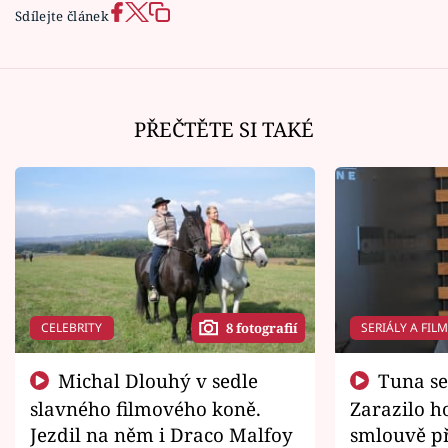
Sdílejte článek
PŘEČTĚTE SI TAKÉ
CELEBRITY
SERIÁLY A FIL
8 fotografií
Michal Dlouhý v sedle
Tuna se chtěl vrátit domů.
slavného filmového koně.
Zarazilo ho
Jezdil na něm i Draco Malfoy
smlouvě př