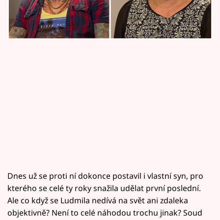
Horoskopy
Sledujte prima+
Filmový festival Karlovy Vary
Pořady
Mámy sobě
Přihlášení
Sledujte nás
Dnes už se proti ní dokonce postavil i vlastní syn, pro
kterého se celé ty roky snažila udělat první poslední.
Ale co když se Ludmila nedívá na svět ani zdaleka
objektivně? Není to celé náhodou trochu jinak? Soud